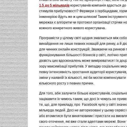
1,5 до 5 мільярдів
користувачів компанія вдасться до
стимулів прибутковості? Фермери з гербіцидами, гор
інженерією йдуть же ж цим шляхом! Таким інструмент
мережах є алгоритм чи протокол організації стрічки н
кожного конкретного живого користувача.
Програмісти у цілому світі щодня змагаються між соб
винайдення не лише певних новацій для ринку, а й ді
для чинних онлайн конструкцій. Зважаючи на ринкові
функціонування більшості бізнесів у світі, логічно при
дієвість цих вдосконалень може вимірюватися і їх доці
зору максимізації прибутків. У випадку соціальних ме
певну інтенсивність зростання аудиторії користувачів, 
зміни у наявній їх кількості, які би могли компенсувати
кількісного росту з певних причин.
Для того, аби залучити більше користувачів, соціаль
зацікавити їх чимось таким, що досі їх чомусь не приве
те, що, для прикладу, про Facebook чуло у світі значн
мільярда людей. Досі не авторизовані у цьому сервісі
або втомитися бути винятковими і пристати на вмовл
свого оточення, які вже стали адептами мережі. Вони