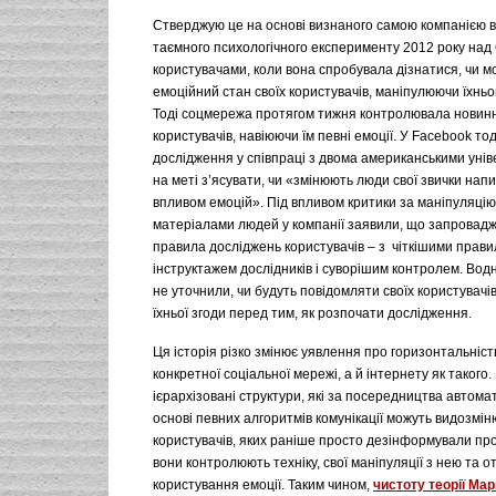
Стверджую це на основі визнаного самою компанією в
таємного психологічного експерименту 2012 року над
користувачами, коли вона спробувала дізнатися, чи м
емоційний стан своїх користувачів, маніпулюючи їхньо
Тоді соцмережа протягом тижня контролювала новинні
користувачів, навіюючи їм певні емоції. У Facebook то
дослідження у співпраці з двома американськими уні
на меті з’ясувати, чи «змінюють люди свої звички напи
впливом емоцій». Під впливом критики за маніпуляці
матеріалами людей у компанії заявили, що запровадж
правила досліджень користувачів – з чіткішими прав
інструктажем дослідників і суворішим контролем. Вод
не уточнили, чи будуть повідомляти своїх користувачі
їхньої згоди перед тим, як розпочати дослідження.
Ця історія різко змінює уявлення про горизонтальніс
конкретної соціальної мережі, а й інтернету як такого.
ієрархізовані структури, які за посередництва автома
основі певних алгоритмів комунікації можуть видозмі
користувачів, яких раніше просто дезінформували пр
вони контролюють техніку, свої маніпуляції з нею та о
користування емоції. Таким чином,
чистоту теорії Ма