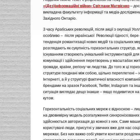
«(Дез)інформаційні війни» Світлани Матвієнко
– дос
викладача факультету інформації та медіа-досліджень
Західного Онтаріо.
З часу Арабських революцій, після акції з окупації Уол
особливо – після української Революції гідності, бере
тенденція романтизації нових медій та соціальних ме
розглядають як сукупність горизонтальних структур, як
існуванням створюють унікальний інструментарій для
комунікації і здійснення перетворень у масштабах жит
громади, країни, регіону чи людства. До того ж ці гори
структури поєднані між собою, щільно переплетені – 
Інтернеті, а й у структурі фактичної власності компаній
брендами на зразок Facebook, Twitter, Instagram та ін
ситуація виглядає дещо інакше – якщо подивитися на 
кутом.
Горизонтальність соціальних мереж є відносною – л
на двовимірну модель розгалуження синхронізованих 
здійснюється авторизація до кожної з них. Саме машин
користувачі-люди, присутні у звичних вже для нас соц
мережах. Без них важко собі уявити контакти розділе