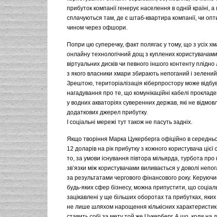
прибуток компанії генерує населення в одній країні, а
сплачуються там, де є штаб-квартира компанії, чи оп
чином через офшори.
Попри цю суперечку, факт полягає у тому, що з усіх хм
онлайну технологічний дощ з куплених користувачами
віртуальних дисків чи певного іншого контенту плідно 
з якого власники хмари збирають непоганий і зелений
Зрештою, територіалізація кіберпростору може відбув
нагадування про те, що комунікаційні кабелі прокладе
у водних акваторіях суверенних держав, які не відмов
додаткових джерел прибутку.
І соціальні мережі тут також не пасуть задніх.
Якщо творіння Марка Цукерберга офіційно в середнь
12 доларів на рік прибутку з кожного користувача цієї 
то, за умови існування півтора мільярда, турбота про
зв’язки між користувачами виливається у доволі непога
за результатами чергового фінансового року. Керуюч
будь-яких сфер бізнесу, можна припустити, що соціал
зацікавлені у ще більших оборотах та прибутках, яки
не лише шляхом нарощення кількісних характеристик а
ставить собі за мету той же Цукерберг. А що, коли на