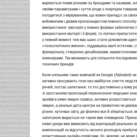
варіюється поміж різними за брендами та назвами, а
своїми параметрами і суттю угоди з покупцем товара
погодитися з міркуванням, що кожен прилад є за своє
войовничим і дієвим пропагандистом певного способу
використання (матерія у певних формах забезпечує 
використання матерії і її форм), то логічно припустит
у певний момент теж має шанс стати цілковитим адеп
«технологічного вчення», піддавшись магії естетики, с
функціоналу, створених дизайнерами, маркетологами
інженерами. Так виникають цілі спільноти послідовник
технічних брендів.
Коли очільники таких компаній як Google (Alphabet) чи
активно просувають тези про майбутнє злиття людств
речей, постає запитання: то хто достеменно у кому 
зі зростанням пропозицій перенесення людських знан
архівів в уявні хмарні сервіси, активно розростаються
хмарні, а реальні дата-центри на приватних чи держа
різних куточках світу, де фізично все й зберігається, в
запитання видається не такою вже очевидною. Прина
певні уряди вже вимагають від корпорацій реальних 
компенсацій за відсутність чесного розподілу прибуткі
користування онлайн-сервісами, бо, мовляв, не може 