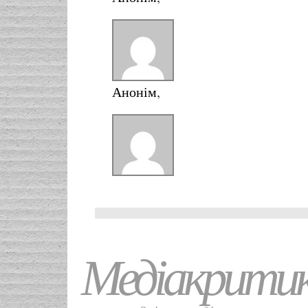
Анонім
,
Медіакрити