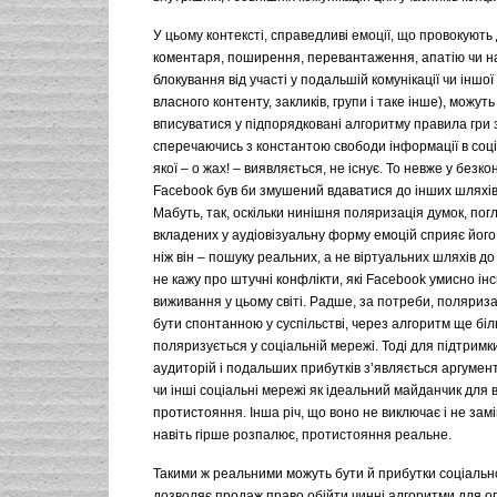
У цьому контексті, справедливі емоції, що провокують
коментаря, поширення, перевантаження, апатію чи н
блокування від участі у подальшій комунікації чи іншої
власного контенту, закликів, групи і таке інше), можуть
вписуватися у підпорядковані алгоритму правила гри 
сперечаючись з константою свободи інформації в соц
якої – о жах! – виявляється, не існує. То невже у безко
Facebook був би змушений вдаватися до інших шляхів
Мабуть, так, оскільки нинішня поляризація думок, погл
вкладених у аудіовізуальну форму емоцій сприяє його 
ніж він – пошуку реальних, а не віртуальних шляхів до
не кажу про штучні конфлікти, які Facebook умисно інс
виживання у цьому світі. Радше, за потреби, поляриза
бути спонтанною у суспільстві, через алгоритм ще бі
поляризується у соціальній мережі. Тоді для підтримки
аудиторій і подальших прибутків з’являється аргуме
чи інші соціальні мережі як ідеальний майданчик для 
протистояння. Інша річ, що воно не виключає і не замі
навіть гірше розпалює, протистояння реальне.
Такими ж реальними можуть бути й прибутки соціально
дозволяє продаж право обійти чинні алгоритми для 