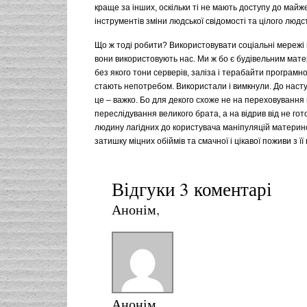
краще за інших, оскільки ті не мають доступу до майж
інструментів зміни людської свідомості та цілого людс
Що ж тоді робити? Використовувати соціальні мережі 
вони використовують нас. Ми ж бо є будівельним мате
без якого тони серверів, заліза і терабайти програм
стають непотребом. Використали і вимкнули. До наступ
це – важко. Бо для декого схоже не на переховування 
переслідування великого брата, а на відрив від не гот
людину лагідних до користувача маніпуляцій материнс
затишку міцних обіймів та смачної і цікавої поживи з її
Відгуки 3 коментарі
Анонім
,
Анонім
,