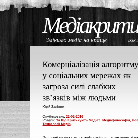
Медіакрити
Змінимо медіа на краще
ISSN 
Комерціалізація алгоритм
у соціальних мережах як
загроза силі слабких
зв’язків між людьми
Юрій Залізняк
Опубліковано:
22-02-2016
Розділи:
За Що Критикують Медіа?
,
Медіафілософія
,
Нов
Технології Медіа
.
Поданий нижче текст є рефлексією на тему почутої ле