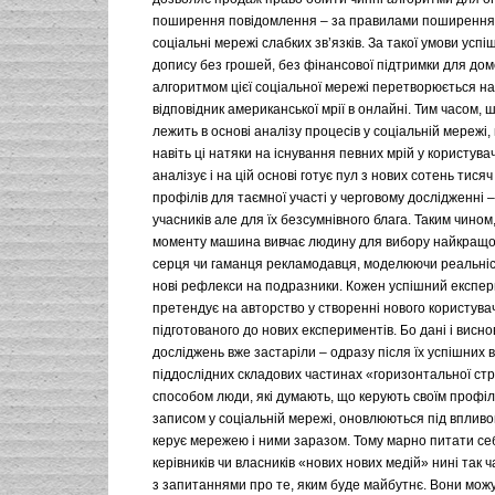
поширення повідомлення – за правилами поширення 
соціальні мережі слабких зв’язків. За такої умови ус
допису без грошей, без фінансової підтримки для дом
алгоритмом цієї соціальної мережі перетворюється на
відповідник американської мрії в онлайні. Тим часом,
лежить в основі аналізу процесів у соціальній мережі,
навіть ці натяки на існування певних мрій у користувачі
аналізує і на цій основі готує пул з нових сотень тисяч
профілів для таємної участі у черговому дослідженні –
учасників але для їх безсумнівного блага. Таким чином
моменту машина вивчає людину для вибору найкращог
серця чи гаманця рекламодавця, моделюючи реальніс
нові рефлекси на подразники. Кожен успішний експер
претендує на авторство у створенні нового користувач
підготованого до нових експериментів. Бо дані і висно
досліджень вже застаріли – одразу після їх успішних
піддослідних складових частинах «горизонтальної ст
способом люди, які думають, що керують своїм профіл
записом у соціальній мережі, оновлюються під впливо
керує мережею і ними заразом. Тому марно питати се
керівників чи власників «нових нових медій» нині так 
з запитаннями про те, яким буде майбутнє. Вони мож