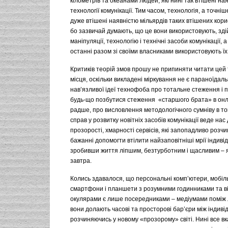
кілометрів та океанами людей, які нині так втішені на
технології комунікації. Тим часом, технологія, а точніше
дуже втішені наявністю мільярдів таких втішених кори
бо зазвичай думають, що це вони використовують, зд
маніпуляції, технологію і технічні засоби комунікації, 
останні разом зі своїми власниками використовують їх
Критиків теорій змов прошу не припиняти читати цей т
місця, оскільки викладені міркування не є параноїдал
нав’язливої ідеї технофоба про тотальне стеження і 
будь-що позбутися стеження «старшого брата» в онл
радше, про висловлення методологічного сумніву в т
справ у розвитку новітніх засобів комунікації веде нас 
прозорості, хмарності сервісів, які запопадливо розч
бажанні допомогти втілити найзаповітніші мрії індиві
зробивши життя ліпшим, безтурботним і щасливим – як
завтра.
Колись здавалося, що персональні комп’ютери, мобіл
смартфони і планшети з розумними годинниками та в
окулярами є лише посередниками – медіумами поміж
вони долають часові та просторові бар’єри між індиві
розчиняючись у новому «прозорому» світі. Нині все вк