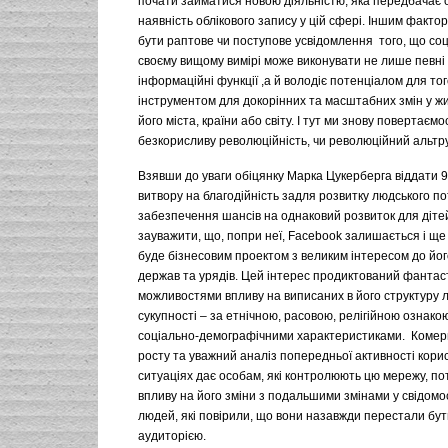
почати займатися новою діяльністю, яка передбачає 
наявність облікового запису у цій сфері. Іншим факт
бути раптове чи поступове усвідомлення того, що со
своєму вищому вимірі може виконувати не лише певні 
інформаційні функції ,а й володіє потенціалом для тог
інструментом для докорінних та масштабних змін у жи
його міста, країни або світу. І тут ми знову повертаєм
безкорисливу революційність, чи революційний альтру
Взявши до уваги обіцянку Марка Цукерберга віддати 9
витвору на благодійність задля розвитку людського по
забезпечення шансів на однаковий розвиток для діте
зауважити, що, попри неї, Facebook залишається і ще
буде бізнесовим проектом з великим інтересом до йог
держав та урядів. Цей інтерес продиктований фантас
можливостями впливу на виписаних в його структуру л
сукупності – за етнічною, расовою, релігійною ознако
соціально-демографічними характеристиками. Комер
росту та уважний аналіз попередньої активності корис
ситуаціях дає особам, які контролюють цю мережу, по
впливу на його зміни з подальшими змінами у свідомос
людей, які повірили, що вони назавжди перестали бу
аудиторією.