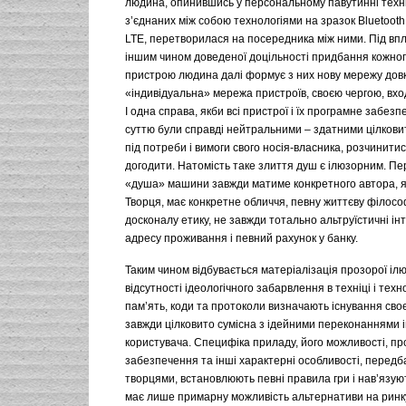
людина, опинившись у персональному павутинні техні
з’єднаних між собою технологіями на зразок Bluetooth,
LTE, перетворилася на посередника між ними. Під вп
іншим чином доведеної доцільності придбання кожног
пристрою людина далі формує з них нову мережу довк
«індивідуальна» мережа пристроїв, своєю чергою, вхо
І одна справа, якби всі пристрої і їх програмне забез
суттю були справді нейтральними – здатними цілкови
під потреби і вимоги свого носія-власника, розчинити
догодити. Натомість таке злиття душ є ілюзорним. Пе
«душа» машини завжди матиме конкретного автора, як
Творця, має конкретне обличчя, певну життєву філосо
досконалу етику, не завжди тотально альтруїстичні ін
адресу проживання і певний рахунок у банку.
Таким чином відбувається матеріалізація прозорої ілю
відсутності ідеологічного забарвлення в техніці і техно
пам’ять, коди та протоколи визначають існування своєї
завжди цілковито сумісна з ідейними переконаннями і
користувача. Специфіка приладу, його можливості, п
забезпечення та інші характерні особливості, передб
творцями, встановлюють певні правила гри і нав’язуют
має лише примарну можливість альтернативи на ринку,