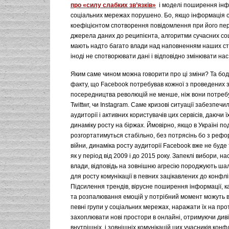
про «силу слабких зв’язків»
і моделі поширення інф
соціальних мережах порушено. Бо, якщо інформація 
коефіцієнтом спотворення повідомлення при його пер
джерела даних до реципієнта, алгоритми сучасних с
мають надто багато влади над наповненням наших ст
іноді не спотворювати дані і відповідно змінювати нас
Яким саме чином можна говорити про ці зміни? Та бод
факту, що Facebook потребував кожної з проведених з
посередництва революцій не менше, ніж вони потребу
Twittwr, чи Instagram. Саме кризові ситуації забезпеч
аудиторії і активних користувачів цих сервісів, даючи 
динаміку росту на біржах. Ймовірно, якщо в Україні по
розгортатимуться стабільно, без потрясінь бо з реф
війни, динаміка росту аудиторії Facebook вже не буде
як у період від 2009 і до 2015 року. Запеклі вибори, н
влади, відповідь на зовнішню агресію породжують ша
для росту комунікації в певних зацікавлених до конфл
Підсилення трендів, вірусне поширення інформації, к
та розпалювання емоцій у потрібний момент можуть 
певні групи у соціальних мережах, наражати їх на про
захоплювати нові простори в онлайні, отримуючи диві
внутрішніх, і зовнішніх комунікацій цих учасників конфл