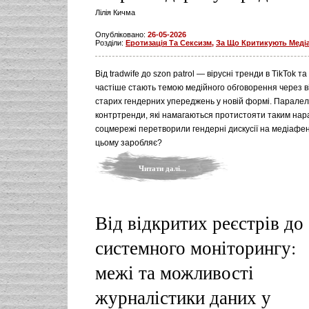
Лілія Кичма
Опубліковано:
26-05-2026
Розділи:
Еротизація Та Сексизм
,
За Що Критикують Меді
Від tradwife до szon patrol — вірусні тренди в TikTok т
частіше стають темою медійного обговорення через 
старих гендерних упереджень у новій формі. Парале
контртренди, які намагаються протистояти таким нар
соцмережі перетворили гендерні дискусії на медіафен
цьому заробляє?
Читати далі...
Від відкритих реєстрів до
системного моніторингу:
межі та можливості
журналістики даних у