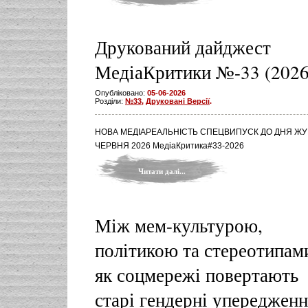
Друкований дайджест
МедіаКритики №-33 (2026
Опубліковано:
05-06-2026
Розділи:
№33
,
Друковані Версії
.
НОВА МЕДІАРЕАЛЬНІСТЬ СПЕЦВИПУСК ДО ДНЯ ЖУ
ЧЕРВНЯ 2026 МедіаКритика#33-2026
Читати далі...
Між мем-культурою,
політикою та стереотипам
як соцмережі повертають
старі гендерні упередженн