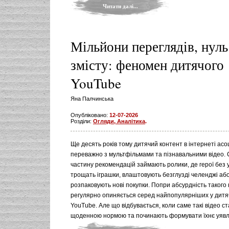
Читати далі...
Мільйони переглядів, нуль
змісту: феномен дитячого
YouTube
Яна Палчинська
Опубліковано:
12-07-2026
Розділи:
Огляди, Аналітика
.
Ще десять років тому дитячий контент в інтернеті ас
переважно з мультфільмами та пізнавальними відео. 
частину рекомендацій займають ролики, де герої без 
трощать іграшки, влаштовують безглузді челенджі аб
розпаковують нові покупки. Попри абсурдність такого 
регулярно опиняється серед найпопулярніших у дитя
YouTube. Але що відбувається, коли саме такі відео с
щоденною нормою та починають формувати їхнє уявл