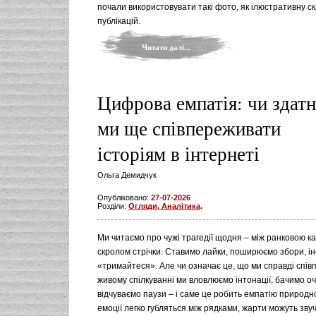
почали використовувати такі фото, як ілюстративну ск
публікацій.
Читати далі...
Цифрова емпатія: чи здатн
ми ще співпереживати
історіям в інтернеті
Ольга Демидчук
Опубліковано:
27-07-2026
Розділи:
Огляди, Аналітика
.
Ми читаємо про чужі трагедії щодня – між ранковою ка
скролом стрічки. Ставимо лайки, поширюємо збори, і
«тримайтеся». Але чи означає це, що ми справді спі
живому спілкуванні ми вловлюємо інтонації, бачимо оч
відчуваємо паузи – і саме це робить емпатію природно
емоції легко губляться між рядками, жарти можуть звуч