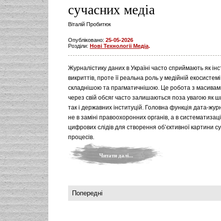
сучасних медіа
Віталій Пробитюк
Опубліковано:
25-05-2026
Розділи:
Нові Технології Медіа
.
Журналістику даних в Україні часто сприймають як ін
викриттів, проте її реальна роль у медійній екосистемі
складнішою та прагматичнішою. Це робота з масивами
через свій обсяг часто залишаються поза увагою як ши
так і державних інституцій. Головна функція дата-жур
не в заміні правоохоронних органів, а в систематизаці
цифрових слідів для створення об’єктивної картини с
процесів.
Читати далі...
Попередні