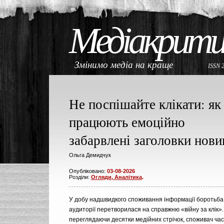
Медіакрити
Змінимо медіа на краще
ISSN 
Не поспішайте клікати: як
працюють емоційно
забарвлені заголовки нови
Ольга Демидчук
Опубліковано:
03-08-2026
Розділи:
Огляди, Аналітика
.
У добу надшвидкого споживання інформації боротьба 
аудиторії перетворилася на справжню «війну за клік»
переглядаючи десятки медійних стрічок, споживач час