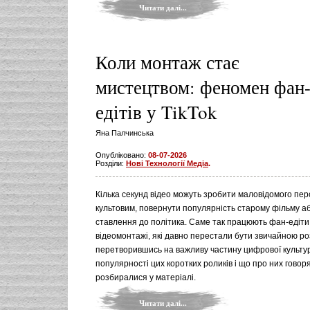
Читати далі...
Коли монтаж стає
мистецтвом: феномен фан
едітів у TikTok
Яна Палчинська
Опубліковано:
08-07-2026
Розділи:
Нові Технології Медіа
.
Кілька секунд відео можуть зробити маловідомого пе
культовим, повернути популярність старому фільму аб
ставлення до політика. Саме так працюють фан-едіти 
відеомонтажі, які давно перестали бути звичайною ро
перетворившись на важливу частину цифрової культур
популярності цих коротких роликів і що про них говоря
розбиралися у матеріалі.
Читати далі...