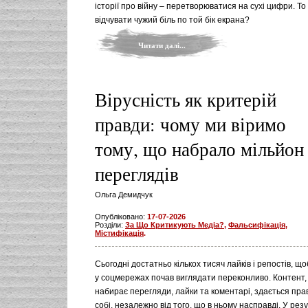
історії про війну – перетворюватися на сухі цифри. То
відчувати чужий біль по той бік екрана?
Читати далі...
Вірусність як критерій
правди: чому ми віримо
тому, що набрало мільйон
переглядів
Ольга Демидчук
Опубліковано:
17-07-2026
Розділи:
За Що Критикують Медіа?
,
Фальсифікація,
Містифікація
.
Сьогодні достатньо кількох тисяч лайків і репостів, щ
у соцмережах почав виглядати переконливо. Контент,
набирає перегляди, лайки та коментарі, здається пр
собі, незалежно від того, що в ньому насправді. У рез