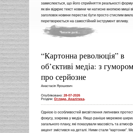
замислюється, що його сприйняття реальності формує
як він відкриє текст новини чи натисне кнопкою миші 
заголовок новини перестає бути просто стислим викл
перетворюється на самостійний інструмент впливу.
Читати далі...
“Картонна революція” в
об’єктиві медіа: з гуморо
про серйозне
Анастасія Ярошевич
Опубліковано:
28-07-2026
Розділи:
Огляди, Аналітика
.
Однією із особливостей висвітлення липневих протест
фокусу, зокрема у медіа. Якщо раніше мережею шири
загального плану, які показували масовість та атмосфе
акцент змістився на деталі. Ними стали “картонки”. М