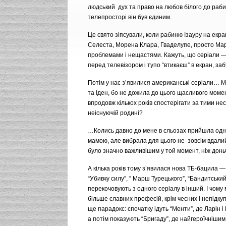
людський дух та право на любов бiлого до раби
телепросторі вiн був єдиним.
Це свято зiпсували, коли рабиню Iзауру на екр
Селеста, Морена Клара, Гваделупе, просто Марi
проблемами i нещастями. Кажуть, що серiали —
перед телевiзором i тупо “втикаєш” в екран, з
Потiм у нас з’явилися американськi серiали… М
та Iден, бо не дожила до цього щасливого моме
впродовж кiлькох рокiв спостерiгати за тими нес
неiснуючiй родинi?
…Колись давно до мене в сльозах прийшла одна
мамою, але вибрала для цього не зовсiм вдалий
було значно важливiшим у той момент, нiж донь
А кiлька рокiв тому з’явилася нова ТБ-бацила —
“Убивчу силу”, ” Марш Турецького”, “Бандитськи
перекочовують з одного серiалу в iнший. I чому
бiльше славних професiй, крiм чесних i непiдку
ще парадокс: спочатку iдуть “Менти”, де Ларiн i
а потiм показують “Бригаду”, де найгероїчніши