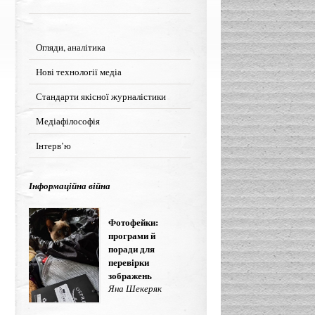
Огляди, аналітика
Нові технології медіа
Стандарти якісної журналістики
Медіафілософія
Інтерв’ю
Інформаційна війна
Фотофейки:
програми й
поради для
перевірки
зображень
Яна Шекеряк