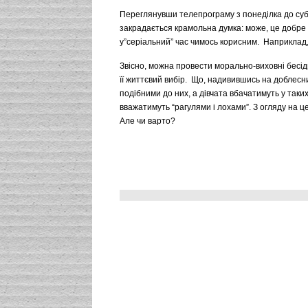
Переглянувши телепрограму з понеділка до субот
закрадається крамольна думка: може, це добр
у”серiальний” час чимось корисним. Наприклад,
Звiсно, можна провести морально-виховнi бесiди
її життєвий вибiр. Що, надивившись на доблесн
подібними до них, а дiвчата вбачатимуть у таких 
вважатимуть “рагулями i лохами”. З огляду на 
Але чи варто?