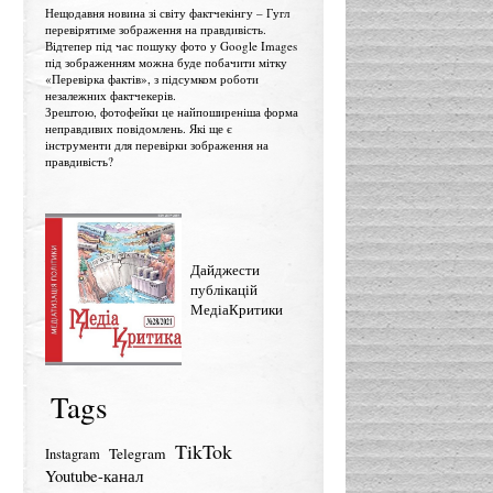
Нещодавня новина зі світу фактчекінгу – Гугл
перевірятиме зображення на правдивість.
Відтепер під час пошуку фото у Google Images
під зображенням можна буде побачити мітку
«Перевірка фактів», з підсумком роботи
незалежних фактчекерів.
Зрештою, фотофейки це найпоширеніша форма
неправдивих повідомлень. Які ще є
інструменти для перевірки зображення на
правдивість?
Дайджести
публікацій
МедіаКритики
Tags
TikTok
Telegram
Instagram
Youtube-канал