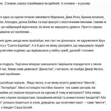
нi. Словом, серiал сприймався як iдейний. А головне – в усьому
анi одна за одною почали змiнювати Марiанна, Дика Роза, Бранка кохання,
я, Алондра, донна Бейжа та iншi красунi з екзотичними iменами, такими ж
 це найкращий вiдпочинок, бо вони не змушують думати. Просто сiдаєш
абуваючи усі проблеми…
енi дуже шкода мою прабабцю, яка так i не дiзналася, чи одружилися Круз
нту у “Санта-Барбарi”. А я й досi не можу зрозумiти, що змушувало людей
усвiтнiми подіями, що вiдбувалися у якiйсь чужiй, далекiй i головне
 подруга. Тодi вона вперше закохалася i вирiшила порадитися з своєю
 час. Мама саме дивилася “Династiю”, i питання, чи знайде Джеф Фелон,
чині проблеми.
 росiйськi серiали. Якщо чесно, я не можу втретє дивитися “Ментiв”,
й Петербург”. Менi остогидло постiйно бачити тих самих акторiв, якi
 майже усi серiали базуються на одному й тому ж матерiалi? Хiба немає
пних слiдчих прокуратури, працiвникiв мiлiцiї та романтичних бандитів? Або
 К° успiшно борються зi злом, доводячи, що позитивнi герої — саме “менти”,
м є бандит Саша Бєлий.