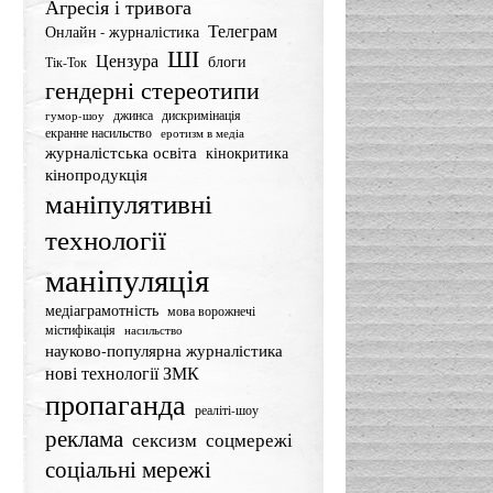
Агресія і тривога
Телеграм
Онлайн - журналістика
ШІ
Цензура
блоги
Тік-Ток
гендерні стереотипи
джинса
дискримінація
гумор-шоу
екранне насильство
еротизм в медіа
журналістська освіта
кінокритика
кінопродукція
маніпулятивні
технології
маніпуляція
медіаграмотність
мова ворожнечі
містифікація
насильство
науково-популярна журналістика
нові технології ЗМК
пропаганда
реаліті-шоу
реклама
сексизм
соцмережі
соціальні мережі