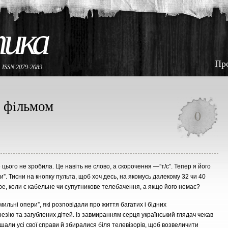
тика
Пр
е
ISSN 2079-2689
м фiльмом
0
 цього не зробила. Це навiть не слово, а скорочення —”т/c”. Тепер я його
и”. Тисни на кнопку пульта, щоб хоч десь, на якомусь далекому 32 чи 40
бре, коли є кабельне чи супутникове телебачення, а якщо його немає?
ильнi опери”, якi розповiдали про життя багатих i бiдних
незiю та загублених дiтей. Із завмиранням серця український глядач чекав
лишали усi свої справи й збиралися бiля телевiзорiв, щоб возвеличити