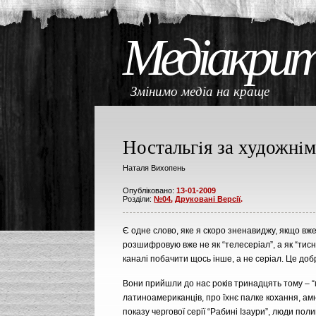
Медіакри
Змінимо медіа на кращ
Ностальгiя за художнi
Наталя Вихопень
Опубліковано:
13-01-2009
Розділи:
№04
,
Друковані Версії
.
Є одне слово, яке я скоро зненавиджу, якщо вже
розшифровую вже не як “телесерiал”, а як “тисн
каналi побачити щось iнше, а не серiал. Це до
Вони прийшли до нас рокiв тринадцять тому – “м
латиноамериканцiв, про їхнє палке кохання, ам
показу чергової серії “Рабині Iзаури”, люди по