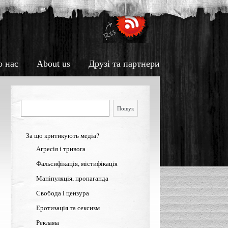
о нас
About us
Друзі та партнери
Пошук
Пошук
За що критикують медіа?
Агресія і тривога
Фальсифікація, містифікація
Маніпуляція, пропаганда
Свобода і цензура
Еротизація та сексизм
Реклама