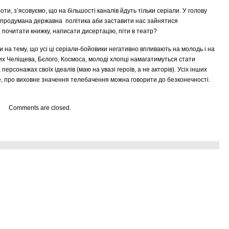
и, з’ясовуємо, що на бiльшостi каналiв йдуть тільки серiали. У голову
е продумана державна полiтика аби заставити нас зайнятися
 почитати книжку, написати дисертацiю, піти в театр?
 на тему, що усi цi серiали-бойовики негативно впливають на молодь i на
их Челiщева, Бєлого, Космоса, молодi хлопцi намагатимуться стати
персонажах своїх iдеалiв (маю на увазi героїв, а не акторiв). Усiх iнших
це, про виховне значення телебачення можна говорити до безконечностi.
Comments are closed.