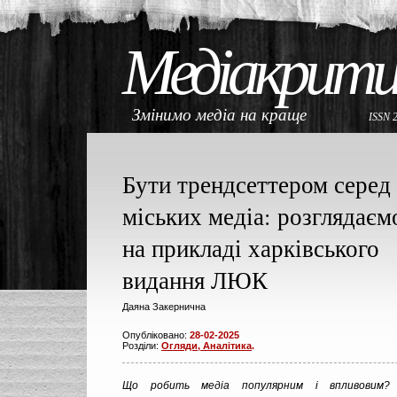
Медіакрити
Змінимо медіа на краще
ISSN 
Бути трендсеттером серед
міських медіа: розглядаєм
на прикладі харківського
видання ЛЮК
Даяна Закернична
Опубліковано:
28-02-2025
Розділи:
Огляди, Аналітика
.
Що робить медіа популярним і впливовим? 