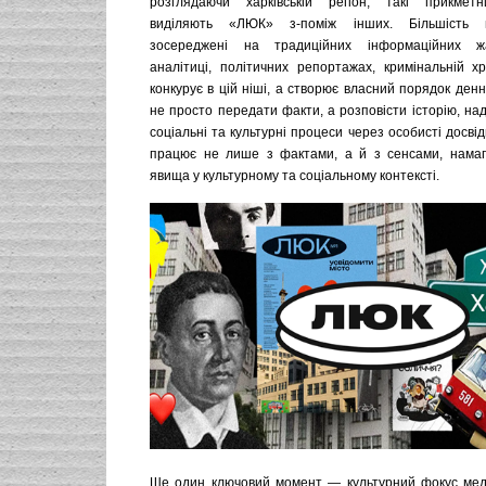
розглядаючи харківській регіон, такі прикмет
виділяють «ЛЮК» з-поміж інших. Більшість 
зосереджені на традиційних інформаційних ж
аналітиці, політичних репортажах, кримінальній х
конкурує в цій ніші, а створює власний порядок ден
не просто передати факти, а розповісти історію, на
соціальні та культурні процеси через особисті досвід
працює не лише з фактами, а й з сенсами, намаг
явища у культурному та соціальному контексті.
Ще один ключовий момент — культурний фокус медіа