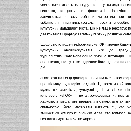
часто висвітлюють культуру лише у вигляді нови
виставки, концерти чи фестивалі. Натомість
занурюється в тему, роблячи матеріали про нов
урбаністичні ініціативи, соціальні проєкти та особист
культурний ландшафт міста. Він не лише реєструє поді
дає контекст і формує загальну картину розвитку куль
Щодо стилю подачі інформації, «ЛЮК» значно ближч
культурних онлайн-журналів, ніж до традиці
журналістики. Його мова легша, живіша, інтонація —
аналітична, що суттєво відрізняє його від офіційног
ЗМІ.
Зважаючи на всі ці фактори, логічним висновком фо
про цільову аудиторію редакції. Це креативний кла
музиканти, активісти, культурні діячі та всі, хто ці
культурою. «ЛЮК» — не широкоформатний портал д
Харкова, а медіа, яке працює з вузькою, але актив
спільнотою. Його матеріали читають ті, хто хо
змінюється культурне обличчя міста, хто впливає на 
визначатимуть майбутнє Харкова.