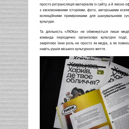
просто ретрансляція матеріалів із сайту, а й якісно 
з ексклюзивними історіями, фото, авторськими есея
колекційними примірниками для шанувальників суча
культури.
Та діяльність «ЛЮКа» не обмежується лише ме
команда періодично організовує культурні поді
закріплює їхню роль не просто як медіа, а як повноц
навіть рушія міського культурного життя.