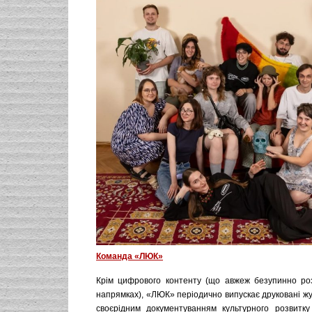
Команда «ЛЮК»
Крім цифрового контенту (що авжеж безупинно роз
напрямках), «ЛЮК» періодично випускає друковані жу
своєрідним документуванням культурного розвитк