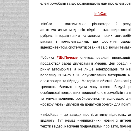
електромобілів та що розповідають нам про електрот
InfoCar
InfoCar – максимально різносторонній рес
автотематичних медіа він відрізняється широкою кі
рубрик, інтерактивним каталогом нових автомобі
цінами і комплектаціями, що доступні зара
відеоконтентом, систематизованим за різними темат
Рубрика
#ЩоПочому
оглядає реальні пропозиції 
продаються зараз дилерами в Україні. Цей розділ с
ринку автомобілів, а не лише електрокарів, та нав
половину 2024-го з 20 опублікованих матеріалів 4
електрокари та гібриди. Матеріали об‘ємні. Записані 
тривають близько години часу кожен. Ведучі р
особливості конкретних моделей електромобілів та 
та мінуси моделей, розбираючись чи відповідає цін
«розкручують» дилерів на додаткові бонуси для покуп
«ІнфоКар» – це завжди про ґрунтовну підготовку до
видають. Тут немає «копіпастних» новин з інтерн
тексти і відео, насичені подробицями про авто, почин