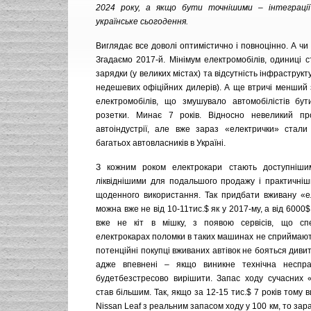
2024 року, а якщо бути точнішими – інтеграції
українське сьогодення.
Виглядає все доволі оптимістично і повноцінно. А чи
Згадаємо 2017-й. Мінімум електромобілів, одиниці с
зарядки (у великих містах) та відсутність інфраструкту
недешевих офіційних дилерів). А ще втричі менший 
електромобілів, що змушувало автомобілістів бу
розетки. Минає 7 років. Відносно невеликий пр
автоіндустрії, але вже зараз «електрички» стал
багатьох автовласників в Україні.
З кожним роком електрокари стають доступніши
ліквіднішими для подальшого продажу і практичніш
щоденного використання. Так придбати вживану «е
можна вже не від 10-11тис.$ як у 2017-му, а від 6000
вже не кіт в мішку, з появою сервісів, що спе
електрокарах поломки в таких машинах не сприймают
потенційні покупці вживаних автівок не бояться дивит
адже впевнені – якщо виникне технічна несправ
будетбезстресово вирішити. Запас ходу сучасних 
став більшим. Так, якщо за 12-15 тис.$ 7 років тому 
Nissan Leaf з реальним запасом ходу у 100 км, то зара