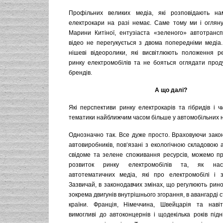
Профільних великих медіа, які розповідають н
електрокари на разі немає. Саме тому ми і оглян
Марини Китіної, ентузіаста «зеленого» автотранспо
відео не перегукується з двома попередніми медіа
нішеві відеоролики, які висвітлюють положення ре
ринку електромобілів та не бояться оглядати прод
брендів.
А що далі?
Які перспективи ринку електрокарів та гібридів і 
тематики найближчим часом більше у автомобільних 
Однозначно так. Все дуже просто. Враховуючи закон
автовиробників, пов‘язані з екологічною складовою а
свідоме та зелене споживання ресурсів, можемо п
розвиток ринку електромобілів та, як насл
автотематичних медіа, які про електромобілі і з
Зазвичай, в законодавчих змінах, що регулюють рино
зокрема двигунів внутрішнього згорання, в авангарді 
країни. Франція, Німеччина, Швейцарія та нав
вимогливі до автоконцернів і щодекілька років під