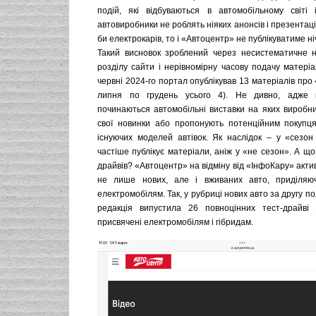
подій, які відбуваються в автомобільному світі
автовиробники не роблять ніяких анонсів і презентаці
би електрокарів, то і «Автоцентр» не публікуватиме ніч
Такий висновок зроблений через несистематичне 
розділу сайти і нерівномірну часову подачу матеріа
червні 2024-го портал опублікував 13 матеріалів про 
липня по грудень усього 4). Не дивно, адже 
починаються автомобільні виставки на яких виробни
свої новинки або пропонують потенційним покупця
існуючих моделей автівок. Як наслідок – у «сезон
частіше публікує матеріали, аніж у «не сезон». А що
драйвів? «Автоцентр» на відміну від «ІнфоКару» актив
не лише нових, але і вживаних авто, приділяю
електромобілям. Так, у рубриці нових авто за другу по
редакція випустила 26 повноцінних тест-драйві
присвячені електромобілям і гібридам.