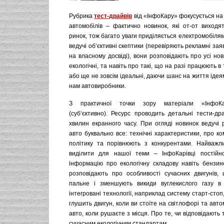
Рубрика
тест-драйвів
від «ІнфоКару» фокусується на
автомобілів – фактично новинок, які от-от виходят
ринок, тож багато уваги приділяється електромобілям 
ведучі об‘єктивні скептики (перевіряють рекламні зая
на власному досвіді), вони розповідають про усі нові
екологічні, та навіть про такі, що на разі працюють 
або ще не зовсім ідеальні, даючи шанс на життя іде
нам автовиробники.
З практичної точки зору матеріали «ІнфоКа
(суб‘єктивно). Ресурс проводить детальні тести-др
хвилин екранного часу. При огляді новинок ведучі 
авто буквально все: технічні характеристики, про ком
політику та порівнюють з конкурентами. Найважл
виділити для нашої теми – ІнфоКарівці постійн
інформацію про екологічну складову навіть бензино
розповідають про особливості сучасних двигунів
пальне і зменшують викиди вуглекислого газу в
інтегровані технології, наприклад систему старт-стоп
глушить двигун, коли ви стоїте на світлофорі та авт
авто, коли рушаєте з місця. Про те, чи відповідають
сучасним екологічним стандартам.