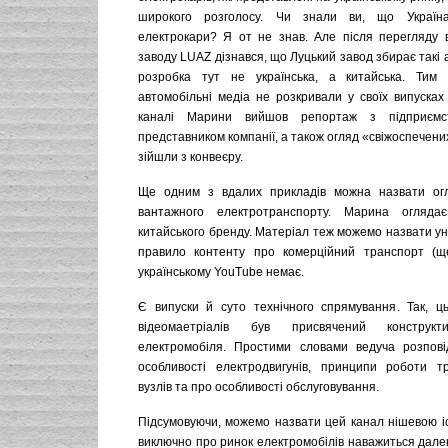
широкого розголосу. Чи знали ви, що Україн
електрокари? Я от не знав. Але після перегляду 
заводу LUAZ дізнався, що Луцький завод збирає такі 
розробка тут не українська, а китайська. Тим
автомобільні медіа не розкривали у своїх випусках
каналі Марини вийшов репортаж з підприємст
представником компанії, а також огляд «свіжоспечених
зійшли з конвеєру.
Ще одним з вдалих прикладів можна назвати огл
вантажного електротранспорту. Марина огляда
китайського бренду. Матеріал теж можемо назвати ун
правило контенту про комерційний транспорт (щ
українському YouTube немає.
Є випуски й суто технічного спрямування. Так, ц
відеомаетріалів був присвячений конструкти
електромобіля. Простими словами ведуча розпові
особливості електродвигунів, принципи роботи тр
вузлів та про особливості обслуговування.
Підсумовуючи, можемо назвати цей канал нішевою іс
виключно про ринок електромобілів наважиться дале