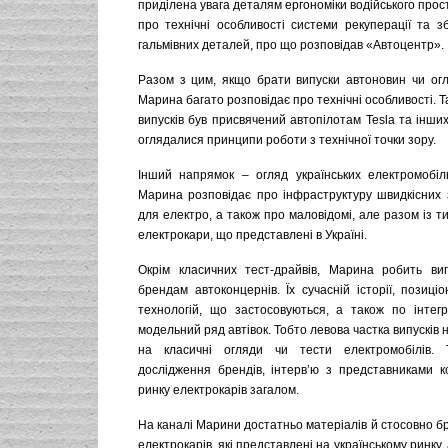
приділена увага деталям ергономіки водійського прост
про технічні особливості системи рекуперації та з
гальмівних деталей, про що розповідав «Автоцентр».
Разом з цим, якщо брати випуски автоновин чи огл
Марина багато розповідає про технічні особливості. Т
випусків був присвячений автопілотам Tesla та інших
оглядалися принципи роботи з технічної точки зору.
Інший напрямок – огляд українських електромобіль
Марина розповідає про інфраструктуру швидкісних 
для електро, а також про маловідомі, але разом із 
електрокари, що представлені в Україні.
Окрім класичних тест-драйвів, Марина робить вип
брендам автоконцернів. Їх сучасній історії, позиці
технологій, що застосовуються, а також по інтегр
модельний ряд автівок. Тобто левова частка випусків 
на класичні огляди чи тести електромобілів.
дослідження брендів, інтервʼю з представниками к
ринку електрокарів загалом.
На каналі Марини достатньо матеріалів й стосовно б
електрокарів, які представлені на українському ринку