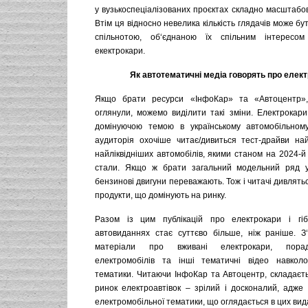
у вузькоспеціалізованих проєктах складно масштабо
Втім ця відносно невелика кількість глядачів може б
спільнотою, об‘єднаною їх спільним інтерес
екектрокари.
Як автотематичні медіа говорять про елект
Якщо брати ресурси «ІнфоКар» та «Автоцентр»
оглянули, можемо виділити такі зміни. Електрокари
домінуючою темою в українському автомобільному
аудиторія охочіше читає/дивиться тест-драйви н
найліквідніших автомобілів, якими станом на 2024-й
стали. Якщо ж брати загальний модельний ряд у 
бензинові двигуни переважають. Тож і читачі дивлять
продукти, що домінують на ринку.
Разом із цим публікацій про електрокари і гі
автовиданнях стає суттєво більше, ніж раніше. З
матеріали про вживані електрокари, порад
електромобілів та інші тематичні відео навколо
тематики. Читаючи ІнфоКар та Автоцентр, складаєт
ринок електроавтівок – зрілий і досконалий, адже 
електромобільної тематики, що оглядається в цих ви