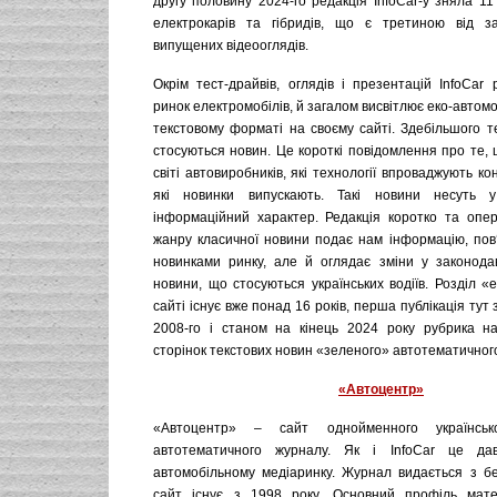
другу половину 2024-го редакція InfoCar-у зняла 11 
електрокарів та гібридів, що є третиною від заг
випущених відеооглядів.
Окрім тест-драйвів, оглядів і презентацій InfoCar
ринок електромобілів, й загалом висвітлює еко-автомо
текстовому форматі на своєму сайті. Здебільшого т
стосуються новин. Це короткі повідомлення про те, 
світі автовиробників, які технології впроваджують ко
які новинки випускають. Такі новини несуть 
інформаційний характер. Редакція коротко та опер
жанру класичної новини подає нам інформацію, пов
новинками ринку, але й оглядає зміни у законодав
новини, що стосуються українських водіїв. Розділ «
сайті існує вже понад 16 років, перша публікація тут 
2008-го і станом на кінець 2024 року рубрика н
сторінок текстових новин «зеленого» автотематичног
«Автоцентр»
«Автоцентр» – сайт однойменного українсько
автотематичного журналу. Як і InfoCar це да
автомобільному медіаринку. Журнал видається з бе
сайт існує з 1998 року. Основний профіль мате