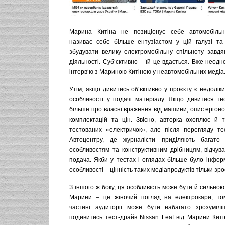
Марина Китіна не позиціонує себе автомобільн
називає себе більше ентузіастом у цій галузі та
збудувати велику електромобільну спільноту завдя
діяльності. Суб‘єктивно – їй це вдається. Вже неодн
інтерв‘ю з Мариною Китіною у неавтомобільних медіа
Утім, якщо дивитись об‘єктивно у проєкту є недоліки,
особливості у подачі матеріалу. Якщо дивитися тес
більше про власні враження від машини, опис ергоном
комплектацій та цін. Звісно, авторка охоплює й т
тестованих «електричок», але після перегляду те
Автоцентру, де журналісти приділяють багато 
особливостям та конструктивним дрібницям, відчув
подача. Якби у тестах і оглядах більше було інформ
особливості – цінність таких медіапродуктів тільки зр
З іншого ж боку, ця особливість може бути й сильно
Марини – це жіночий погляд на електрокари, то
частині аудиторії може бути набагато зрозумілі
подивитись тест-драйв Nissan Leaf від Марини Киті