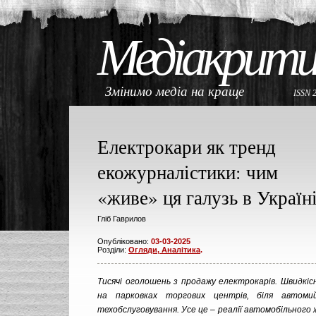
Медіакрити
Змінимо медіа на краще
ISSN 
Електрокари як тренд
екожурналістики: чим
«живе» ця галузь в Україн
Гліб Гаврилов
Опубліковано:
03-03-2025
Розділи:
Огляди, Аналітика
.
Тисячі оголошень з продажу електрокарів. Швидкісн
на парковках торгових центрів, біля автоми
техобслуговування. Усе це – реалії автомобільного