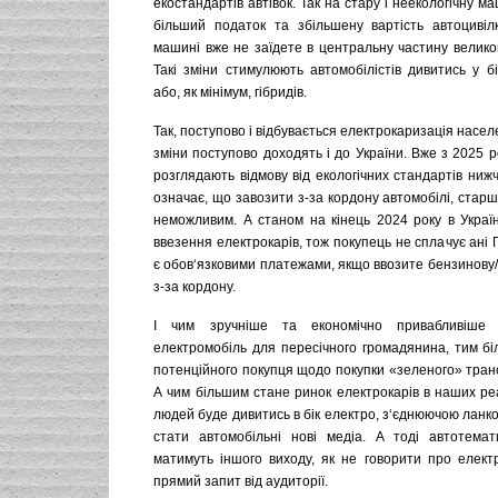
екостандартів автівок. Так на стару і неекологічну м
більший податок та збільшену вартість автоцивіл
машині вже не заїдете в центральну частину великог
Такі зміни стимулюють автомобілістів дивитись у бі
або, як мінімум, гібридів.
Так, поступово і відбувається електрокаризація насел
зміни поступово доходять і до України. Вже з 2025 
розглядають відмову від екологічних стандартів нижч
означає, що завозити з-за кордону автомобілі, старш
неможливим. А станом на кінець 2024 року в Україн
ввезення електрокарів, тож покупець не сплачує ані П
є обов‘язковими платежами, якщо ввозите бензинову
з-за кордону.
І чим зручніше та економічно привабливіше 
електромобіль для пересічного громадянина, тим бі
потенційного покупця щодо покупки «зеленого» тран
А чим більшим стане ринок електрокарів в наших ре
людей буде дивитись в бік електро, з‘єднюючою ланк
стати автомобільні нові медіа. А тоді автотема
матимуть іншого виходу, як не говорити про електр
прямий запит від аудиторії.