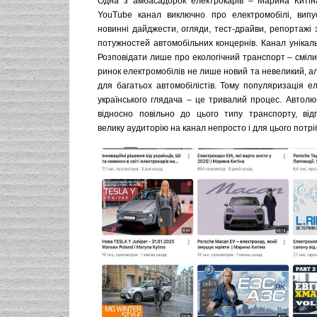
Одна з амбасадорок електрокарів – Марина Китін
YouTube канал виключно про електромобілі, випу
новинні дайджести, огляди, тест-драйви, репортажі 
потужностей автомобільних концернів. Канал унікал
Розповідати лише про екологічний транспорт – сміл
ринок електромобілів не лише новий та невеликий, а
для багатьох автомобілістів. Тому популяризація е
українського глядача – це тривалий процес. Автолю
відносно повільно до цього типу транспорту, від
велику аудиторію на канал непросто і для цього потрі