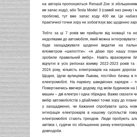
на авторіа пропонуються Renault Zoe зі збільшеним
км запас ходу), або Tesla Model 3 (самий низ ринку і
пробігом), тут вже запас ходу 400 км. Це набаг
практичної точни зору не зобов‘язує вас щоденно за
Тобто за ці 7 років ми прийшли від іновації та н
недоліками до автомобіля, який можна інтегровувати у
буде заощаджувати щоденні видатки на паль
кілометром «шепотіти»: «я дбаю про нашу план
зробили правильний вибір». Навіть враховуючи б
відчутні в усіх регіонах взимку 2022-2023 років та 
2024 року, кількість електрокарів на наших дорога
Щодня, їдучи вулицями Львова, постійно бачиш в п
електромобілі. На паркінгу швидкісних зарядок – т
Повертаючись ввечері додому, під моїм будинком на
машин – дві електро і одна гібридна. Важко сказати ч
вибір автомобілістів з дбайливої точки зору до плане
у заощадженні, чи бажання спробувати щось нове
інтеграція електрокарів в нашому суспільстві гов
електромобілі стають трендом. Люди пробують ал
автівок і, судячи по збільшенню ринку електрокарів,
довподоби.