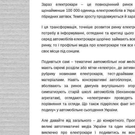
Зараз електрокари – це повноціннний ринок 
щонайменше 100 000 одиниць електромобілів в Україн
гібридних автівок. Темпи зросту продовжуються й зара
І ця трансформація, точніше розвиток ринку електр
потребу в інформуванні, огляданні та критиці цього
серед автомобілів електрокари щорічно займають все
ринку, то і профільні медіа про електрокари теж все
своє місце під сонцем.
Подивіться самі – тематичні
автомобільні нові меді
мають окремі розділи або мітки «електро», де акти
рубрику новинами електрокарів, тест-драйвам
матеріалами. Навіть консервативні автоблогери,
вболівають за ринок двигунів внутрішнього згор
симпатизують старій школі автомобілів (бензино
агрегатам), оглядають «електрички» проводять 
порівняння та огляди. Що також підкріплює факт інт
подиху» у автомобільне сьогодення України.
Але давайте від загального – до конкретного. Про
великі автотематичні медіа України та один нішев
виключно про електрокари і подивитись як вон