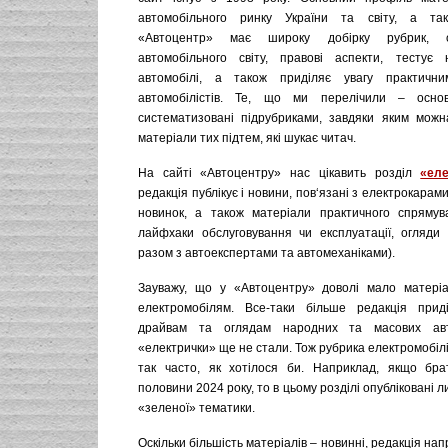
автомобільного ринку України та світу, а так
«Автоцентр» має широку добірку рубрик, 
автомобільного світу, правові аспекти, тестує 
автомобілі, а також приділяє увагу практич
автомобілістів. Те, що ми перелічили – основ
систематизовані підрубриками, завдяки яким мож
матеріали тих підтем, які шукає читач.
На сайті «Автоцентру» нас цікавить розділ
«еле
редакція публікує і новини, пов‘язані з електрокарами
новинок, а також матеріали практичного спрямув
лайфхаки обслуговування чи експлуатації, огляди 
разом з автоекспертами та автомеханіками).
Зауважу, що у «Автоцентру» доволі мало матеріа
електромобілям. Все-таки більше редакція приді
драйвам та оглядам народних та масових авт
«електрички» ще не стали. Тож рубрика електромобіл
так часто, як хотілося би. Наприклад, якщо бра
половини 2024 року, то в цьому розділі опубліковані 
«зеленої» тематики.
Оскільки більшість матеріалів – новинні, редакція на