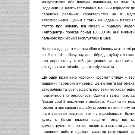
конкурентами або іншими машинами, на яких їзд
Подекуди це навіть тестування машини впродовж дек
перевірка реальних характеристик на їх відпо
автовиробників. Одним з таких нещодавніх матеріал
статтю про новинку від Nissan – гібридну модель
«Автоцентр» проїхав понад 10 000 км, аби виявити
пального при міській експлуатації в Києві.
На прикладі цього ж автомобіля в іншому матеріалі р
особливості в обслуговуванні гібрида, руйнувала зас
про дороговизну техобслуговування та висвітлила
розхідних матеріалів, що потребує заміни.
Ще один практично корисний формат огляду – тес
машини і перевірка її у сервісі, де експерти (автомеха
автомобілю та розповідають про технічні характерис
практичності та ресурсності. Одним з таких приклад
Nissan Leaf 2 покоління з пробігом. Машина не нов
говорити про сильні та слабкі сторони в технічному п
підготували як текстово, так і у відеоформаті. Друг
думку є більш вдалим завдяки тому, що ма
демонструють те, про що говорять, а оскільки далеко
принципи роботи підвіски, системи рекуперації та