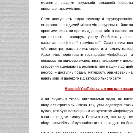
моментів, завдяки візуальній складовій інформа
простіше і зрозуміліше.
Саме доступність подачі викладу, її структурованіст
створюють невидимий місток між ресурсом та його ч
простими словами про складні речі або ж наочно по
що говорите – запорука успіху. Особливо у ніше
вистачає профільної термінології. Саме таким шл
«Автоцентр», намагаючись спростити подачу матеріа
Адже якщо порівнювати тест-драйви «ІнфоКару» та
першому ми відчуємо експертність, виражену у доско
створення сценарію та розповіді про машину до дріб
ресурсі – доступну подачу матеріалу, орієнтовану на
навіть зовсім далекого від автомобільного світу.
Нішевий YouTube канал про електромо
А чи існують в Україні автомобільні медіа, які вис
нішу електрокарів? Звісно так, утім авдиторія таки
вужча, тож бути повноцінним конкурентом «ІнфоКару
вони навряд чи зможуть. Разом з тим, такі медіа в
нішу автомобільної журналістики та знаходять своїх п