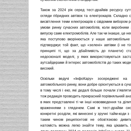
Також за 2024 рік серед тест-драйвів ресурсу сут
огляди гібридних автівок та електрокарів. Складно 
висвітлення теми електрокарів є свідомим вибором ре
умови ринку сучасних автомобілів, коли виробники
випуску саме електромобілів. Але так чи інакше, це н
яка поступово вкорінюється у наше автомобільне
підтверджує той факт, що «зелені» автівки (і не ті
принципі ті, що за дбайливість до планети) ст
недосконалі моделі, у яких використовуються заста
аутсайдерами й інтерес автомобілістів до таких мод
високий.
Оскільки ведучі «ІнфоКару» зосереджені на 
автомобільного ринку, вони добре орієнтуються в суча
в тому числі і еко, які дедалі більше почали з’являт
тож редакція проводить прекрасний порівняльний ан
в яких представлені ті чи інші нововведення та діли
враженнями з глядачем. Самі ж тест-драйви сис
конкретні розділи, які винесені у зручні тайм-коди з
таким чином реципієнтові не обов‘язково дивити
натомість можна легко знайти тему, яка цікавить. 