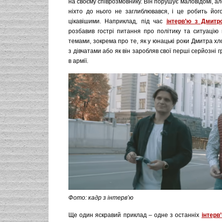
на своєму співрозмовнику. Він порушує маловідомі, але 
ніхто до нього не заглиблювався, і це робить його
цікавішими. Наприклад, під час
інтерв’ю з Дмит
розбавив гострі питання про політику та ситуацію 
темами, зокрема про те, як у юнацькі роки Дмитра х
з дівчатами або як він заробляв свої перші серйозні 
в армії.
Фото: кадр з інтерв’ю
Ще один яскравий приклад – одне з останніх
інтерв