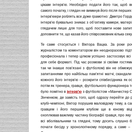
цікаве інтерв’ю. Необхідно подати його так, щоб в
самого початку, і глядач не вимкнув його після перших 
інтерв’юери роблять все дуже грамотно: Дмитро Гордо
інтерв’ю буквально зникає з об’єктиву камери, матер
глядачем лише для того, щоб поставити нове запи
доповнити те, що казав його співрозмовник кілька секу
Те саме стосується і Віктора Вацка. За роки ро
журналістом та коментатором він неодноразово підт
професіонала і тепер цілком успішно застосовує всі
для себе форматі. Під час розмови зі своїми гостями
так чи інакше пов’язані з футболом) він не обмежу
запитаннями про найбільш пам’ятні матчі, скандали
кожного його інтерв’ю – розкрити співбесідника як ос
потім як тренера, гравця, футбольного функціонера 
було помітно в
інтерв’ю
з футболістом «Манчестер С
Зінченком, де замість того, щоб одразу перейти до 
клубі-чемпіоні, Віктор порушив маловідому тему, а са
гравцем і його першим клубом ще в юному віц
охоплював важливу частину біографії гравця, про яку
всі вболівальники та глядачі, тому досить слушно 
почати бесіду у хронологічному порядку, а саме – 