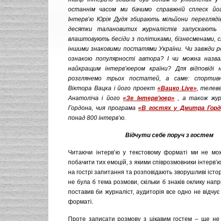
останнім часом ми бачимо справжній сплеск йог
Інтерв’ю Юрія Дудя збирають мільйони переглядів 
десятки талановитих журналістів запускають 
влаштовують бесіди з політиками, бізнесменами,
іншими знаковими постатями України. Чи завжди ро
ознакою популярності автора? І чи можна назва
найкращим інтерв’юером країни? Для відповіді 
розглянемо трьох постатей, а саме: спортив
Віктора Вацка і його проект
«Вацко Live»
, телев
Анатоліча і його
«Зе Інтерв’юер»
, а також жур
Гордона, чия програма
«В гостях у Дмитра Горд
понад 800 інтерв’ю.
Відчути себе поруч з гостем
Читаючи інтерв’ю у текстовому форматі ми не мо
побачити тих емоцій, з якими співрозмовники інтерв’ю
на гострі запитання та розповідають зворушливі істор
не була б тема розмови, скільки б знаків оклику напр
поставив би журналіст, аудиторія все одно не відчує 
форматі.
Проте записати розмову з цікавим гостем – ще не