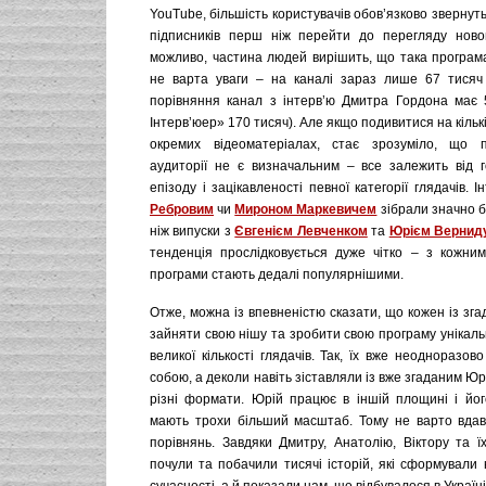
YouTube, більшість користувачів обов’язково звернуть 
підписників перш ніж перейти до перегляду нового
можливо, частина людей вирішить, що така програма
не варта уваги – на каналі зараз лише 67 тисяч 
порівняння канал з інтерв’ю Дмитра Гордона має 
Інтерв’юер» 170 тисяч). Але якщо подивитися на кільк
окремих відеоматеріалах, стає зрозуміло, що п
аудиторії не є визначальним – все залежить від г
епізоду і зацікавленості певної категорії глядачів. 
Ребровим
чи
Мироном Маркевичем
зібрали значно б
ніж випуски з
Євгенієм Левченком
та
Юрієм Вернид
тенденція прослідковується дуже чітко – з кожни
програми стають дедалі популярнішими.
Отже, можна із впевненістю сказати, що кожен із згад
зайняти свою нішу та зробити свою програму унікаль
великої кількості глядачів. Так, їх вже неодноразов
собою, а деколи навіть зіставляли із вже згаданим Юр
різні формати. Юрій працює в іншій площині і йог
мають трохи більший масштаб. Тому не варто вда
порівнянь. Завдяки Дмитру, Анатолію, Віктору та ї
почули та побачили тисячі історій, які сформували 