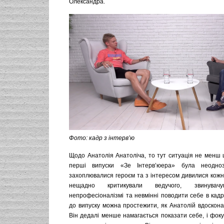
Олександра.
Фото: кадр з інтерв’ю
Щодо Анатолія Анатоліча, то тут ситуація не менш ц
перші випуски «Зе Інтерв’юера» була неодно
захоплювалися героєм та з інтересом дивилися кожне
нещадно критикували ведучого, звинув
непрофесіоналізмі та невмінні поводити себе в кадрі
до випуску можна простежити, як Анатолій вдоскона
Він дедалі менше намагається показати себе, і фоку