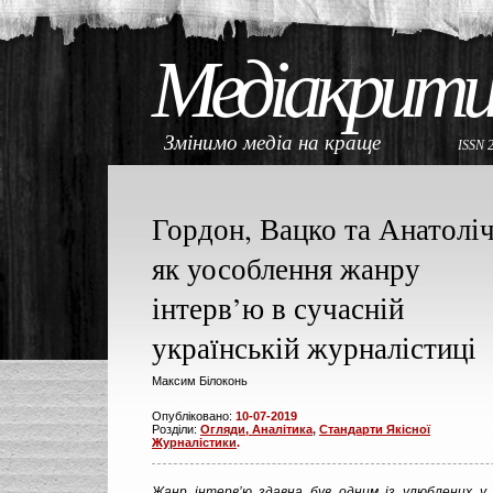
Медіакрити
Змінимо медіа на краще
ISSN 
Гордон, Вацко та Анатолі
як уособлення жанру
інтерв’ю в сучасній
українській журналістиці
Максим Білоконь
Опубліковано:
10-07-2019
Розділи:
Огляди, Аналітика
,
Стандарти Якісної
Журналістики
.
Жанр інтерв’ю здавна був одним із улюблених у 