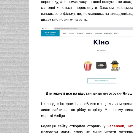
перегляду, але немає часу на довгі пошуки і не знає,
сьогодні хочеться переглянути. Загалом, «фільміз
випадкового фільму, де, поклавшись на випадковіст
цікаву кіно новинку на вечір.
В інтернеті все на відстані витя
гнутої руки (Яну
І справді, в інтернеті, а особливо в соціальних мережа
лише зайти на потрібну сторінку. У нашому випа
мережі Vertigo.
Редакція сайту створила сторінки у
Facebook
,
Twi
Фоловери мають змогу не лише читати матеріа