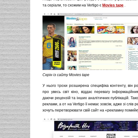
та серіали, то схожим на Vertigo є
Movies tape
.
Скрін із сайту Movies tape
У нього трохи розширена специфіка контенту, він р
про увесь світ кіно, віддає перевагу інформаційни
даючи рецензій та інших аналітичних публікацій. Тако
реклами, а от на Vertigo її немає зовсім, адже зі слів 
хочуть перетворювати свій сайт на «рекламну помийк