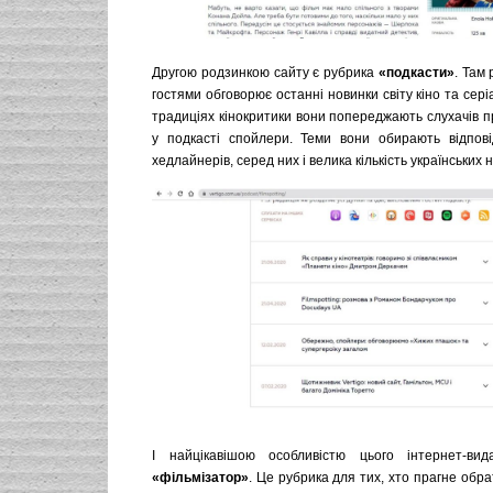
Другою родзинкою сайту є рубрика
«подкасти»
. Там 
гостями обговорює останні новинки світу кіно та сері
традиціях кінокритики вони попереджають слухачів пр
у подкасті спойлери. Теми вони обирають відпов
хедлайнерів, серед них і велика кількість українських 
І найцікавішою особливістю цього інтернет-ви
«фільмізатор»
. Це рубрика для тих, хто прагне обра