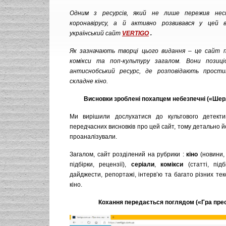
Одним з ресурсів, який не лише пережив нес
коронавірусу, а й активно розвивався у цей 
український сайт
VERTIGO
.
Як зазначають творці цього видання – це сайт пр
комікси та поп-культуру загалом. Вони позиц
антиснобський ресурс, де розповідають прост
складне кіно.
Висновки зроблені похапцем небезпечні («Ше
Ми вирішили дослухатися до культового детекти
передчасних висновків про цей сайт, тому детально й
проаналізували.
Загалом, сайт розділений на рубрики :
кіно
(новини, 
підбірки, рецензії),
серіали
,
комікси
(статті, під
дайджести, репортажі, інтерв’ю та багато різних текс
кіно.
Кохання передається поглядом («Гра прес