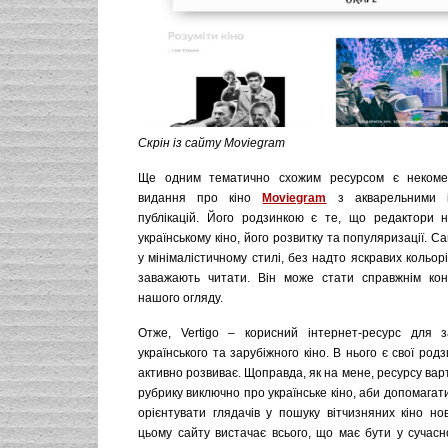
Скрін із сайту Moviegram
Ще одним тематично схожим ресурсом є некомер
видання про кіно
Moviegram
з акварельними і
публікацій. Його родзинкою є те, що редактори 
українському кіно, його розвитку та популяризації. С
у мінімалістичному стилі, без надто яскравих кольорі
заважають читати. Він може стати справжнім кон
нашого огляду.
Отже, Vertigo – корисний інтернет-ресурс для з
українського та зарубіжного кіно. В нього є свої родз
активно розвиває. Щоправда, як на мене, ресурсу вар
рубрику виключно про українське кіно, аби допомагати
орієнтувати глядачів у пошуку вітчизняних кіно но
цьому сайту вистачає всього, що має бути у сучасн