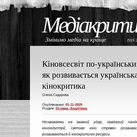
Медіакрити
Змінимо медіа на краще
ISSN 
Кіновсесвіт по-українськи
як розвивається українськ
кінокритика
Олена Сидорова
Опубліковано:
01-11-2020
Розділи:
Огляди, Аналітика
.
Незважаючи на важкий удар, завданий панд
кіноіндустрії, світове кіно стрімко розвив
розвиваються й кінокритичні ресурси.