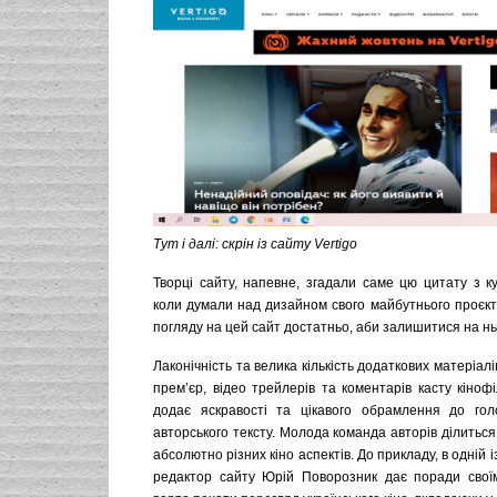
Тут і далі: скрін із сайту Vertigo
Творці сайту, напевне, згадали саме цю цитату з ку
коли думали над дизайном свого майбутнього проєкт
погляду на цей сайт достатньо, аби залишитися на нь
Лаконічність та велика кількість додаткових матеріалі
прем’єр, відео трейлерів та коментарів касту кіноф
додає яскравості та цікавого обрамлення до гол
авторського тексту. Молода команда авторів ділиться
абсолютно різних кіно аспектів. До прикладу, в одній 
редактор сайту Юрій Поворозник дає поради свої