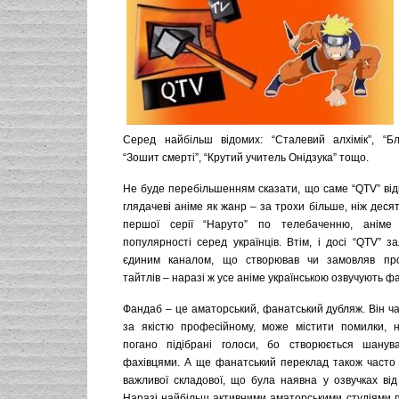
Серед найбільш відомих: “Сталевий алхімік”, “Бліч
“Зошит смерті”, “Крутий учитель Онідзука” тощо.
Не буде перебільшенням сказати, що саме “QTV” від
глядачеві аніме як жанр – за трохи більше, ніж десят
першої серії “Наруто” по телебаченню, аніме
популярності серед українців. Втім, і досі “QTV” 
єдиним каналом, що створював чи замовляв про
тайтлів – наразі ж усе аніме українською озвучують фа
Фандаб – це аматорський, фанатський дубляж. Він ч
за якістю професійному, може містити помилки, н
погано підібрані голоси, бо створюється шанув
фахівцями. А ще фанатський переклад також часто 
важливої складової, що була наявна у озвучках від 
Наразі найбільш активними аматорськими студіями п