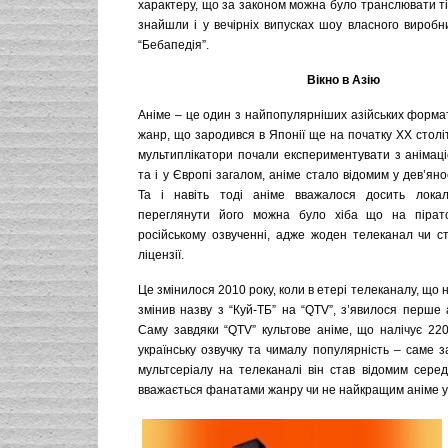
характеру, що за законом можна було транслювати тіл
знайшли і у вечірніх випусках шоу власного виробн
“Бебапедія”.
Вікно в Азію
Аніме – це один з найпопулярніших азійських форматі
жанр, що зародився в Японії ще на початку ХХ століт
мультиплікатори почали експериментувати з анімаціє
та і у Європі загалом, аніме стало відомим у дев’яно
Та і навіть тоді аніме вважалося досить лок
переглянути його можна було хіба що на піратс
російському озвученні, адже жоден телеканал чи ст
ліцензії.
Це змінилося 2010 року, коли в етері телеканалу, що 
змінив назву з “Куй-ТБ” на “QTV”, з’явилося перше 
Саму завдяки “QTV” культове аніме, що налічує 220
українську озвучку та чималу популярність – саме з
мультсеріалу на телеканалі він став відомим серед 
вважається фанатами жанру чи не найкращим аніме ус