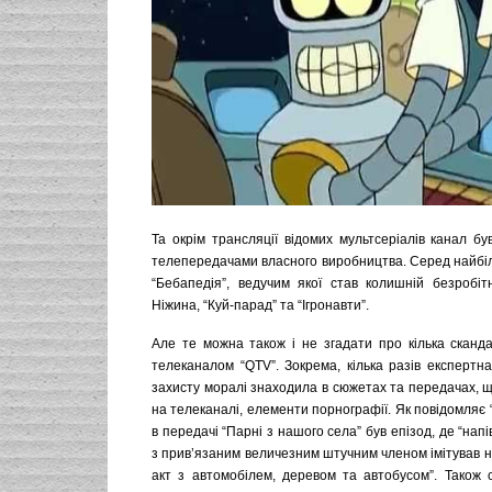
Та окрім трансляції відомих мультсеріалів канал бу
телепередачами власного виробництва. Серед найбі
“Бебапедія”, ведучим якої став колишній безробі
Ніжина, “Куй-парад” та “Ігронавти”.
Але те можна також і не згадати про кілька сканда
телеканалом “QTV”. Зокрема, кілька разів експертна
захисту моралі знаходила в сюжетах та передачах, 
на телеканалі, елементи порнографії. Як повідомляє 
в передачі “Парні з нашого села” був епізод, де “нап
з прив’язаним величезним штучним членом імітував н
акт з автомобілем, деревом та автобусом”. Також 