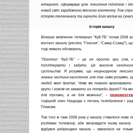
інтернет, сформував ціле покоління підлітків і ді
новий світ зарубіжного якісного контенту. Тож спр
історію телеканалу та оцінити його вплив на сучас
Історія каналу
Вперше мовлення телеканал “Куй-ТБ” почав 2008 рок
контент каналу (реслінг, “Гінесня”, “Самці-Ссавці”), 
тоді чимало обговорень.
“Логотип “Куй-ТБ” – це не просто гра слів,
попліткувати і забути. Це викличе неоднозн
суспільстві. Я розумію, що нецензурною лексик
значна частина населення, але так само розумію, щ
людей мат дратує. Чому ми повинні враховувати 
групи і зовсім не зважати на потреби другої? На мо
для тусовки, а не для мовника”
, –
прокоментув
тодішній член Нацради з питань телебачення і ра
Плаксюк.
Тож того ж таки 2008 року у каналу з’явилося нове л
розбиває телевізор, аби виправдати назву каналу.
відбувся ребрендинг каналу – змінилася не тільки