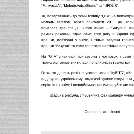
“FanVoxUA”, “MelodicVoiceStudio” та “UFDUB”.
Та, повертаючись до теми впливу “QTV” на популярніс
молодь загалом, варто пригадати 2011 рік, коли
почалася трансляція іншого аніме – “Бакуган”. Ан
рамках реклами, адже саме того року в Україні оф
іграшки, пов’язані з аніме, і тільки завдяки трансл
іграшки “бакуган” та сама гра стали настільки популя
На “QTV” з’явилися три сезони з чотирьох, і саме 
трансляції аніме знизилася популярність і самої гри.
Отож, за дев’ять років існування канал “Куй-ТБ”, або
подарував українському глядачеві чудове озвучення 
серіалів та аніме і познайомив з новим зарубіжним як
Марина Блохіна, студентка факультету журналі
Comments are closed.