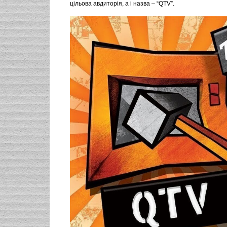
цільова авдиторія, а і назва – “QTV”.