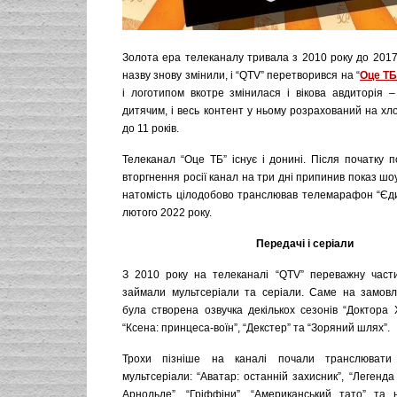
Золота ера телеканалу тривала з 2010 року до 2017
назву знову змінили, і “QTV” перетворився на “
Оце Т
і логотипом вкотре змінилася і вікова авдиторія –
дитячим, і весь контент у ньому розрахований на хлоп
до 11 років.
Телеканал “Оце ТБ” існує і донині. Після початку 
вторгнення росії канал на три дні припинив показ шоу
натомість цілодобово транслював телемарафон “Єди
лютого 2022 року.
Передачі і серіали
З 2010 року на телеканалі “QTV” переважну части
займали мультсеріали та серіали. Саме на замов
була створена озвучка декількох сезонів “Доктора 
“Ксена: принцеса-воїн”, “Декстер” та “Зоряний шлях”.
Трохи пізніше на каналі почали транслювати
мультсеріали: “Аватар: останній захисник”, “Легенда 
Арнольде”, “Гріффіни”, “Американський тато” та н