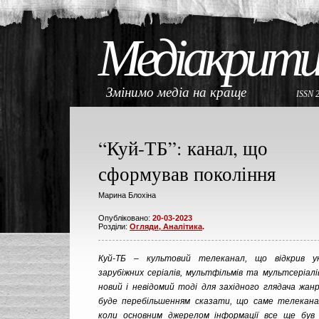
Медіакрити
Змінимо медіа на краще
ISSN 
“Куй-ТБ”: канал, що
сформував покоління
Марина Блохіна
Опубліковано:
20-03-2023
Розділи:
Огляди, Аналітика
.
Куй-ТБ – культовий телеканал, що відкрив у
зарубіжних серіалів, мультфільмів та мультсеріалі
новий і невідомий тоді для західного глядача жанр
буде перебільшенням сказати, що саме телеканал
коли основним джерелом інформації все ще був 