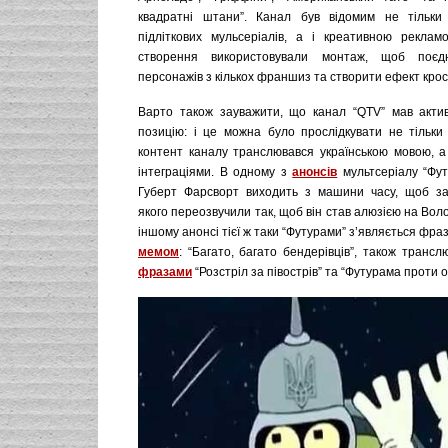
квадратні штани”. Канал був відомим не тільки 
підліткових мульсеріалів, а і креативною реклам
створення використовували монтаж, щоб поєд
персонажів з кількох франшиз та створити ефект крос
Варто також зауважити, що канал “QTV” мав актив
позицію: і це можна було прослідкувати не тільки
контент каналу транслювався українською мовою, а
інтеграціями. В одному з
анонсів
мультсеріалу “Фу
Губерт Фарсворт виходить з машини часу, щоб за
якого переозвучили так, щоб він став алюзією на Вол
іншому анонсі тієї ж таки “Футурами” з’являється фра
мемом
: “Багато, багато бендерівців”, також транс
фразами
“Розстріл за півострів” та “Футурама проти ок