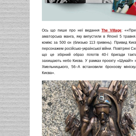
Ось що пише про неї видання
The Village
: ««При
аматорська манга, яку випустили в Японії 5 травня
комікс за 500 єн (близько 113 гривень). Привид Ки
персонажем російсько-української війни. Повітряні С
що це збірний образ пілотів 40-ї бригади тактич
захищають небо Києва. У рамках проєкту «Шукай!» н
Хмельницького, 56–А встановили бронзову мініск
Києва».