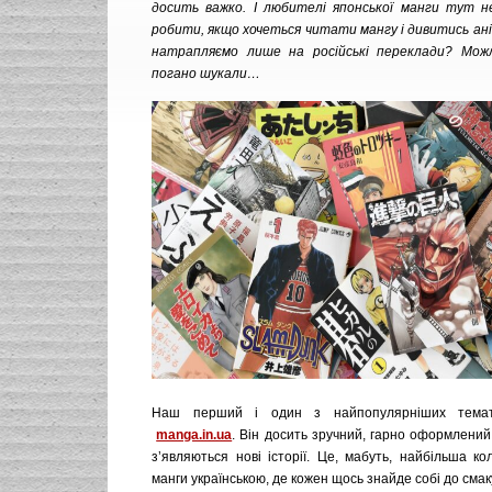
досить важко. І любителі японської манги тут н
робити, якщо хочеться читати мангу і дивитись ані
натрапляємо лише на російські переклади? Мож
погано шукали…
Наш перший і один з найпопулярніших темат
manga.in.ua
. Він досить зручний, гарно оформлений
з’являються нові історії. Це, мабуть, найбільша ко
манги українською, де кожен щось знайде собі до смак