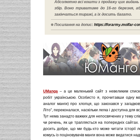
Абсолютно всі кошти з продажу цих видан
збір. Воно триватиме до 16-го березня, а
закінчаться тиражі, а їх досить багато.
Посилання на допис:
https://forarmy.molfar-c
UManga
– а це маленький сайт з невеликим списк
робіт українською. Особисто я, прочитавши одну ма
аналог манги) про хлопця, що закохався у загадкову
Літо”, переконалася, наскільки легка і доступна для всі
Тут нема занадто важких для непосвячених у тему слі
чи речень, як це трапляється на попередніх сайтах. 
досить добре, що ми будь-хто може читати історії 
комусь із поціновувачів манги вона може видатися н