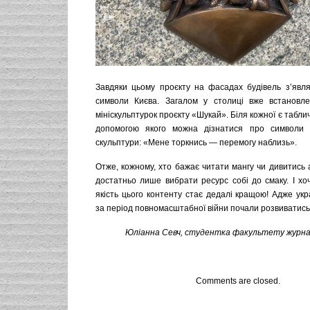
Завдяки цьому проєкту на фасадах будівель з’явля
символи Києва. Загалом у столиці вже встановле
мініскульптурок проєкту «Шукай». Біля кожної є табли
допомогою якого можна дізнатися про символи 
скульптури: «Мене торкнись — перемогу наблизь».
Отже, кожному, хто бажає читати мангу чи дивитись 
достатньо лише вибрати ресурс собі до смаку. І хо
якість цього контенту стає дедалі кращою! Адже укр
за період повномасштабної війни почали розвиватись 
Юліанна Севч,
студентка факультету журналі
Comments are closed.