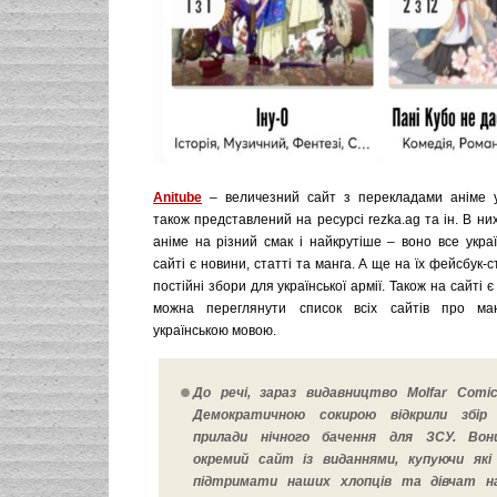
Anitube
– величезний сайт з перекладами аніме у
також представлений на ресурсі rezka.ag та ін. В ни
аніме на різний смак і найкрутіше – воно все укра
сайті є новини, статті та манга. А ще на їх фейсбук-
постійні збори для української армії. Також на сайті є
можна переглянути список всіх сайтів про ма
українською мовою.
До речі, зараз видавництво Molfar Comic
Демократичною сокирою відкрили збір
прилади нічного бачення для ЗСУ. Вон
окремий сайт із виданнями, купуючи як
підтримати наших хлопців та дівчат на