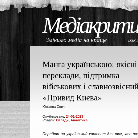
Медіакрити
Змінимо медіа на краще
ISSN 
Манга українською: якісні
переклади, підтримка
військових і славнозвісни
«Привид Києва»
Юліанна Севч
Опубліковано:
24-01-2023
Розділи:
Огляди, Аналітика
.
Перейти на український контент для тих, хто зви