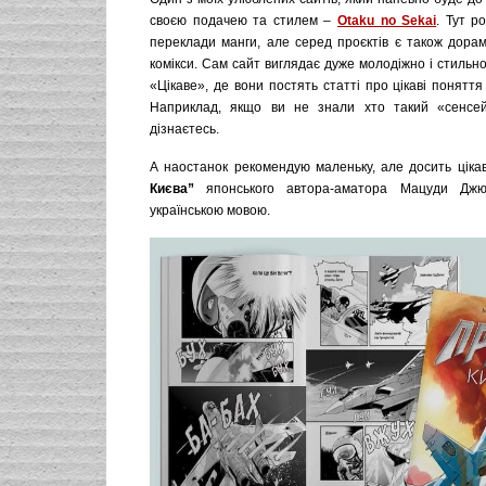
своєю подачею та стилем –
Otaku no Sekai
. Тут р
переклади манги, але серед проєктів є також дорами
комікси. Сам сайт виглядає дуже молодіжно і стильно
«Цікаве», де вони постять статті про цікаві поняття
Наприклад, якщо ви не знали хто такий «сенсей
дізнаєтесь.
А наостанок рекомендую маленьку, але досить ціка
Києва”
японського автора-аматора Мацуди Джю
українською мовою.