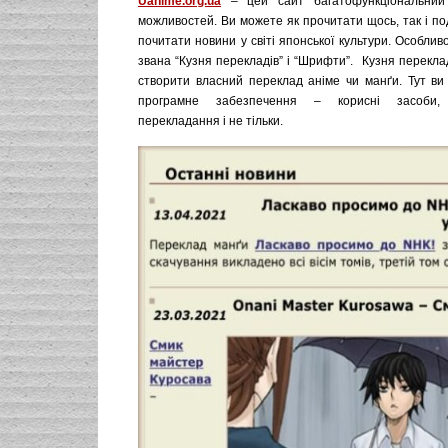
Uanime.org.ua
– цей сайт багатофункціональний
можливостей. Ви можете як прочитати щось, так і по
почитати новини у світі японської культури. Особливо
звана “Кузня перекладів” і “Шрифти”. Кузня перекл
створити власний переклад аніме чи манґи. Тут ви
програмне забезпечення – корисні засоби,
перекладання і не тільки.