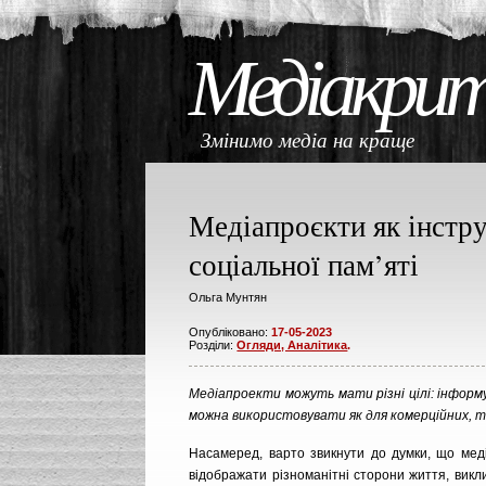
Медіакри
Змінимо медіа на кращ
Медіапроєкти як інстр
соціальної пам’яті
Ольга Мунтян
Опубліковано:
17-05-2023
Розділи:
Огляди, Аналітика
.
Медіапроекти можуть мати різні цілі: інфор
можна використовувати як для комерційних, та
Насамеред, варто звикнути до думки, що мед
відображати різноманітні сторони життя, викли