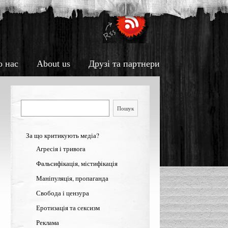
о нас
About us
Друзі та партнери
Пошук
Пошук
За що критикують медіа?
Агресія і тривога
Фальсифікація, містифікація
Маніпуляція, пропаганда
Свобода і цензура
Еротизація та сексизм
Реклама