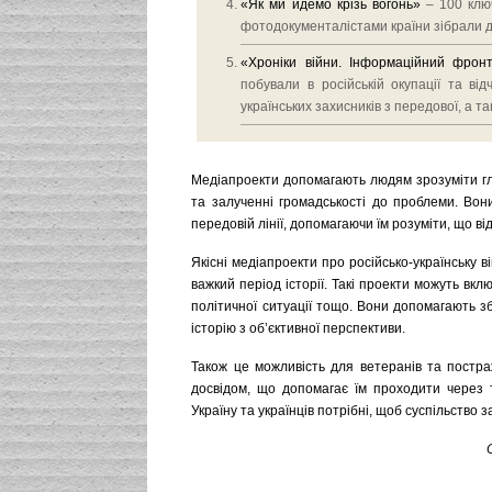
«Як ми йдемо крізь вогонь»
– 100 ключ
фотодокументалістами країни зібрали до
«Хроніки війни. Інформаційний фрон
побували в російській окупації та ві
українських захисників з передової, а 
Медіапроекти допомагають людям зрозуміти гли
та залученні громадськості до проблеми. Вон
передовій лінії, допомагаючи їм розуміти, що від
Якісні медіапроекти про російсько-українську 
важкий період історії. Такі проекти можуть вкл
політичної ситуації тощо. Вони допомагають з
історію з об’єктивної перспективи.
Також це можливість для ветеранів та постра
досвідом, що допомагає їм проходити через 
Україну та українців потрібні, щоб суспільство