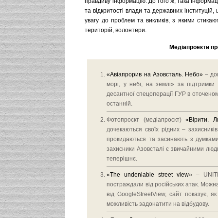
правдиву інформацію. До того ж, така інформа
та відкритості влади та державних інституцій
увагу до проблем та викликів, з якими стикаю
територій, волонтери.
Медіапроекти про
«Авіапрорив на Азовсталь. Небо»
– до
морі, у небі, на землі» за підтримки
десантної спецоперації ГУР в оточеном
останній.
Фотопроєкт (медіапроєкт)
«Вірити. Л
дочекаються своїх рідних – захисників
прокидаються та засинають з думками 
захисники Азовсталі є звичайними людьм
теперішнє.
«The undeniable street view»
– UNITE
постраждали від російських атак. Можна п
від GoogleStreetView, сайт показує, я
можливість задонатити на відбудову.