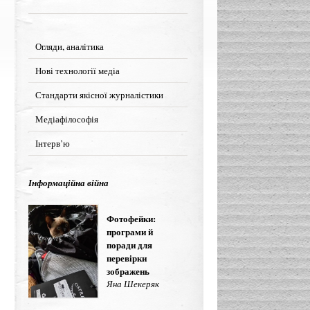
Огляди, аналітика
Нові технології медіа
Стандарти якісної журналістики
Медіафілософія
Інтерв’ю
Інформаційна війна
Фотофейки:
програми й
поради для
перевірки
зображень
Яна Шекеряк