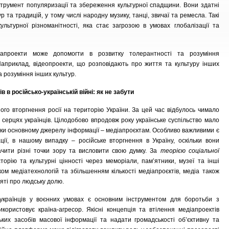
струмент популяризації та збереження культурної спадщини. Вони здатні
р та традицій, у тому числі народну музику, танці, звичаї та ремесла. Такі
льтурної різноманітності, яка стає загрозою в умовах глобалізації та
іапроекти може допомогти в розвитку толерантності та розуміння
Наприклад, відеопроекти, що розповідають про життя та культуру інших
а розуміння інших культур.
в в російсько-українській війні: як не забути
го вторгнення росії на територію України. За цей час відбулось чимало
а серцях українців. Цілодобово впродовж року українське суспільство мало
яки основному джерелу інформації – медіапроєктам. Особливо важливими є
ції, в нашому випадку – російське вторгнення в Україну, оскільки вони
чити різні точки зору та висловити свою думку. За
теорією соціальної
сторію та культурні цінності через меморіали, пам’ятники, музеї та інші
м медіатехнологій та збільшенням кількості медіапроєктів, медіа також
яті про людську долю.
 українців у воєнних умовах є основним інструментом для боротьби з
користовує країна-агресор. Якісні концепція та втілення медіапроектів
их засобів масової інформації та надати громадськості об’єктивну та