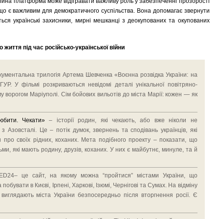
ційна платформа може відігравати важливу роль у забезпеченні прозорості
, що є важливим для демократичного суспільства. Вона допомагає звернути
ться українські захисники, мирні мешканці з деокупованих та окупованих
 життя під час російсько-української війни
кументальна трилогія Артема Шевченка «Воєнна розвідка України: на
 ГУР. У фільмі розкриваються невідомі деталі унікальної повітряно-
у ворогом Маріуполі. Сім бойових вильотів до міста Марії: кожен — як
юбити. Чекати»
– історії родин, які чекають, або вже ніколи не
 з Азовсталі. Це – потік думок, звернень та сподівань українців, які
про своїх рідних, коханих. Мета подібного проекту – показати, що
и, які мають родину, друзів, коханих. У них є майбутнє, минуле, та й
D24– це сайт, на якому можна “пройтися” містами України, що
обувати в Києві, Ірпені, Харкові, Ізюмі, Чернігові та Сумах. На відміну
к виглядають міста України безпосередньо після вторгнення росії. Є