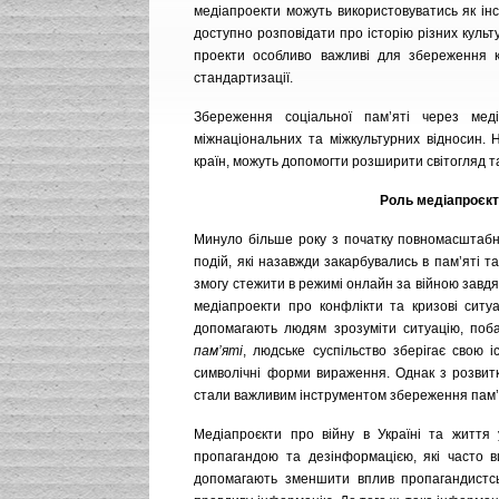
медіапроекти можуть використовуватись як ін
доступно розповідати про історію різних культу
проекти особливо важливі для збереження ку
стандартизації.
Збереження соціальної пам’яті через мед
міжнаціональних та міжкультурних відносин. 
країн, можуть допомогти розширити світогляд т
Роль медіапроєкті
Минуло більше року з початку повномасштабно
подій, які назавжди закарбувались в пам’яті т
змогу стежити в режимі онлайн за війною завд
медіапроекти про конфлікти та кризові ситуа
допомагають людям зрозуміти ситуацію, поба
пам’яті
, людське суспільство зберігає свою і
символічні форми вираження. Однак з розвитко
стали важливим інструментом збереження пам’
Медіапроєкти про війну в Україні та життя
пропагандою та дезінформацією, які часто ви
допомагають зменшити вплив пропагандистськ