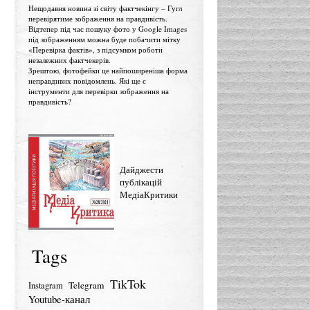
Нещодавня новина зі світу фактчекінгу – Гугл
перевірятиме зображення на правдивість.
Відтепер під час пошуку фото у Google Images
під зображенням можна буде побачити мітку
«Перевірка фактів», з підсумком роботи
незалежних фактчекерів.
Зрештою, фотофейки це найпоширеніша форма
неправдивих повідомлень. Які ще є
інструменти для перевірки зображення на
правдивість?
Дайджести
публікацій
МедіаКритики
Tags
TikTok
Telegram
Instagram
Youtube-канал