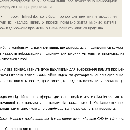
ових фотографій за рік великої війни.
TheUkrainians
із найкращими
бірку світлин про рік, що минув.
т»
– проект BihusInfo, де зібрані репортажі про життя людей, які
дчули всі наслідки війни. У проекті показано життя мирних жителів,
також відображено проблеми, з якими вони стикаються щоденно.
бину конфлікту та наслідки війни, що допомагає у підвищенні свідомості
и надають інформаційну підтримку для мирних жителів та військових на
бувається в країні.
війну, яка триває, стануть дуже важливими для збереження пам’яті про цей
ючати інтерв’ю з учасниками війни, відео- та фотоархіви, аналіз суспільно-
берігати пам’ять про те, що сталося, та надають можливість побачити цю
ждалих від війни – платформа дозволяє поділитися своїми історіями та
труднощі та отримувати підтримку від громадськості. Медіапроекти про
 завжди пам’ятало, якою ціною здобувається незалежність та перемога.
Ольга Мунтян, магістрантка факультету журналістики ЛНУ ім. І.Франка
Comments are closed.