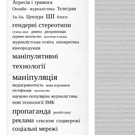
Агресія і тривога
Телеграм
Онлайн - журналістика
ШІ
Цензура
блоги
Тік-Ток
гендерні стереотипи
джинса
дискримінація
гумор-шоу
екранне насильство
еротизм в медіа
журналістська освіта
кінокритика
кінопродукція
маніпулятивні
технології
маніпуляція
медіаграмотність
мова ворожнечі
містифікація
насильство
науково-популярна журналістика
нові технології ЗМК
пропаганда
реаліті-шоу
реклама
сексизм
соцмережі
соціальні мережі