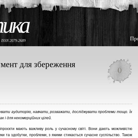
тика
Пр
е
ISSN 2079-2689
умент для збереження
0
мувати аудиторію, навчати, розважати, досліджувати проблеми тощо. Їх
к і для некомерційних цілей.
іпроєкти мають важливу роль у сучасному світі. Вони дають можливістю
ки та здобутки, проблеми, з якими стикається сучасне суспільство. Також