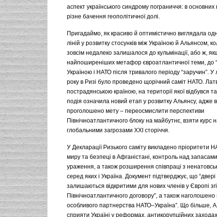
аспект українського синдрому пограниччя: в основних
різне бачення геополітичної долі.
Пригадаймо, як красиво й оптимістично виглядала одн
ліній у розвитку стосунків між Україною й Альянсом, к
зовсім недалеко залишалося до кульмінації, або ж, як
найпоширеніших метафор євроатлантичної теми, до 
Україною і НАТО після тривалого періоду “заручин”. У
року в Ризі було проведено щорічний саміт НАТО. Ла
пострадянською країною, на території якої відбувся та
подія означила новий етап у розвитку Альянсу, адже в
проголошено мету – переосмислити перспективи
Північноатлантичного блоку на майбутнє, взяти курс н
глобальними загрозами ХХІ сторіччя.
У Декларації Ризького саміту викладено пріоритети Н
миру та безпеці в Афганістані, контроль над запасами
ураження, а також розширення співпраці з ненатовсь
серед яких і Україна. Документ підтверджує, що “двер
залишаються відкритими для нових членів у Європі згі
Північноатлантичного договору”, а також наголошено 
особливого партнерства НАТО–Україна”. Що більше, А
сприяти Україні у реформах, антикорупційних заходах