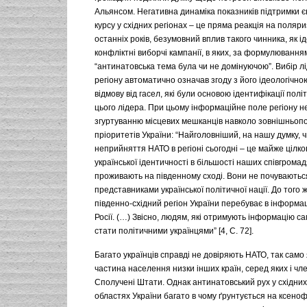
Альянсом. Негативна динаміка показників підтримки є
курсу у східних регіонах – це пряма реакція на поляр
останніх років, безумовний вплив такого чинника, як і
конфліктні виборчі кампанії, в яких, за формулюванням
“антинатовська тема була чи не домінуючою”. Вибір л
регіону автоматично означав згоду з його ідеологічн
відмову від гасел, які були основою ідентифікації пол
цього лідера. При цьому інформаційне поле регіону н
згуртуванню місцевих мешканців навколо зовнішньоп
пріоритетів України: “Найголовніший, на нашу думку, 
неприйняття НАТО в регіоні сьогодні – це майже цілко
української ідентичності в більшості наших співгромадя
проживають на південному сході. Вони не почуваютьс
представниками української політичної нації. До того 
південно-східний регіон України перебуває в інформа
Росії. (…) Звісно, людям, які отримують інформацію сам
стати політичними українцями” [4, С. 72].
Багато українців справді не довіряють НАТО, так само
частина населення низки інших країн, серед яких і чле
Сполучені Штати. Однак антинатовський рух у східних
областях України багато в чому ґрунтується на ксено