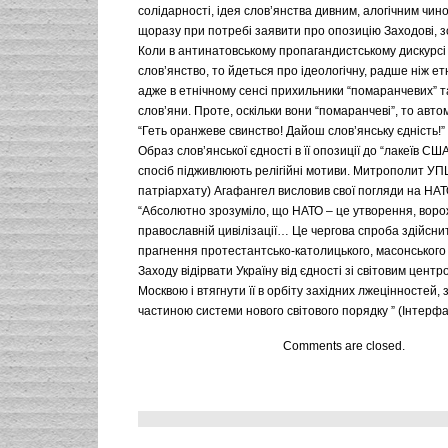
солідарності, ідея слов’янства дивним, алогічним чин
щоразу при потребі заявити про опозицію Заходові, 
Коли в антинатовському пропагандистському дискурсі
слов’янство, то йдеться про ідеологічну, радше ніж ет
адже в етнічному сенсі прихильники “помаранчевих” та
слов’яни. Проте, оскільки вони “помаранчеві”, то авто
“Геть оранжеве свинство! Дайош слов’янську єдність!”
Образ слов’янської єдності в її опозиції до “лакеїв СШ
спосіб підживлюють релігійні мотиви. Митрополит УП
патріархату) Агафангел висловив свої погляди на НАТ
“Абсолютно зрозуміло, що НАТО – це утворення, вороже
православній цивілізації… Це чергова спроба здійсни
прагнення протестантсько-католицького, масонського
Заходу відірвати Україну від єдності зі світовим цент
Москвою і втягнути її в орбіту західних лжецінностей, 
частиною системи нового світового порядку ” (Інтерфак
Comments are closed.