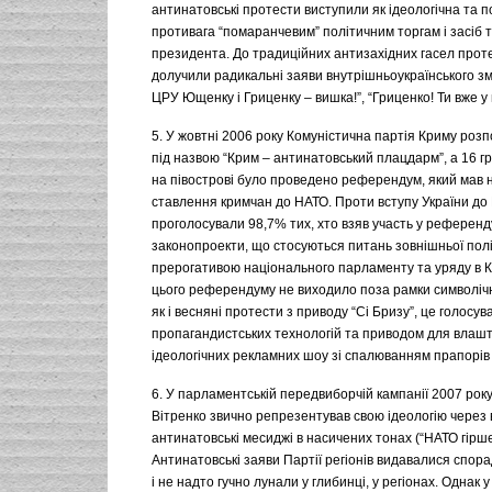
антинатовські протести виступили як ідеологічна та п
противага “помаранчевим” політичним торгам і засіб т
президента. До традиційних антизахідних гасел прот
долучили радикальні заяви внутрішньоукраїнського зм
ЦРУ Ющенку і Гриценку – вишка!”, “Гриценко! Ти вже у 
5. У жовтні 2006 року Комуністична партія Криму роз
під назвою “Крим – антинатовський плацдарм”, а 16 г
на півострові було проведено референдум, який мав 
ставлення кримчан до НАТО. Проти вступу України до
проголосували 98,7% тих, хто взяв участь у референду
законопроекти, що стосуються питань зовнішньої полі
прерогативою національного парламенту та уряду в К
цього референдуму не виходило поза рамки символічно
як і весняні протести з приводу “Сі Бризу”, це голосу
пропагандистських технологій та приводом для влаш
ідеологічних рекламних шоу зі спалюванням прапорів
6. У парламентській передвиборчій кампанії 2007 року
Вітренко звично репрезентував свою ідеологію через
антинатовські месиджі в насичених тонах (“НАТО гірше 
Антинатовські заяви Партії регіонів видавалися спор
і не надто гучно лунали у глибинці, у регіонах. Однак 