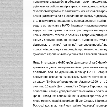
перспектив, завжди були обмежені таким парадоксал
руйнування добрих намірів транзитивної демократії, я
“взаємообмежувальна” залежність між незрілістю гром
безініціативністю еліт. Посилання на низьку підтримк
стали звичним виправданням непослідовності політичн
ведуть до членства в НАТО. І навпаки – пасивна мовчан
відкритий опортунізм політиків програмують масову св
невизначеність стосовно Альянсу. Екстремна риторика
схеми у дискурсі НАТО консервують аморфність публіч
відтворюють настрої політичної поляризованості. А н
полюсі – інформація в мас-медіа про Альянс як звичн
сучасного європейського суспільства з високим рівнем
Якщо інтеграція в НАТО країн Центральної та Східної
зразкова модель розгортання цілеспрямованих заходів
політичної волі, то український шлях до НАТО – істор
блокування євроатлантичних зусиль на тлі внутрішніх
за владу. “Вибухове” розширення Альянсу 1999-го та 2
охопило 10 країн Центральної та Східної Європи, спи
одностайні наміри урядових еліт та основних політич
країн – і владних, і опозиційних. В Україні про таку у
лише мріяти. Україні, розміщеній між Сходом і Заходом
Росією, і досі властивий менталітет “межової” терито