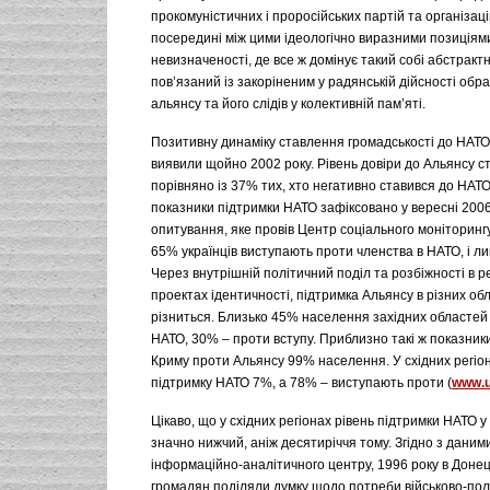
прокомуністичних і проросійських партій та організаці
посередині між цими ідеологічно виразними позиціям
невизначеності, де все ж домінує такий собі абстракт
пов’язаний із закоріненим у радянській дійсності обр
альянсу та його слідів у колективній пам’яті.
Позитивну динаміку ставлення громадськості до НАТО
виявили щойно 2002 року. Рівень довіри до Альянсу с
порівняно із 37% тих, хто негативно ставився до НАТ
показники підтримки НАТО зафіксовано у вересні 2006
опитування, яке провів Центр соціального моніторинг
65% українців виступають проти членства в НАТО, і л
Через внутрішній політичний поділ та розбіжності в р
проектах ідентичності, підтримка Альянсу в різних об
різниться. Близько 45% населення західних областей
НАТО, 30% – проти вступу. Приблизно такі ж показники 
Криму проти Альянсу 99% населення. У східних регі
підтримку НАТО 7%, а 78% – виступають проти (
www.ui
Цікаво, що у східних регіонах рівень підтримки НАТО 
значно нижчий, аніж десятиріччя тому. Згідно з даним
інформаційно-аналітичного центру, 1996 року в Донец
громадян поділяли думку щодо потреби військово-пол