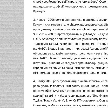
спробу серйозної ревізії “стратегічного вибору” Ющенк
парадоксально, офіційного курсу часів президентства
Кравчука.
3. Навесні 2006 року піднялася хвиля антинатовських 
Криму, після того як стало відомо, що американські вій
проводитимуть спільні з українським Міністерством о
“Сі Бриз – 2006”. Протестувальники у Феодосії не до
U.S.S. Advantage пришвартуватися у місцевому порту,
травня міська рада Феодосії проголосила місто “терит
від НАТО”. Згодом і парламент Кримської Автономної 
обговорив резолюцію про намір проголосити весь піво
без НАТО”. Не надто масові, однак голосні, протести в
підтримані рішеннями місцевих органів влади, зміцню
кордон між східними та західними регіональними іде
між “помаранчевою” та “біло-блакитною” ідеологіями.
4. Влітку 2006 року публічні акції з антинатовськими 
резонували із практичними політичними цілями – зап
політичний вакуум, який утворився внаслідок затяжн
коаліції, та змінити баланс сил на користь “біло-блаки
Тоді як “Наша Україна”, Блок Юлії Тимошенко та Соціа
Олександра Мороза намагалися домовитись про створ