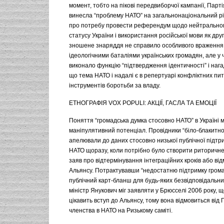
момент, тобто на пікові передвиборчої кампанії, Парті
винесла “проблему НАТО” на загальнонаціональний рі
про потребу провести референдум щодо нейтральног
статусу України і використання російської мови як дру
зношене знаряддя не справило особливого враження
ідеологічними баталіями українських громадян, але у 
виконало функцію “підтвердження ідентичності” і нага
що тема НАТО і надалі є в репертуарі конфліктних пи
інструментів боротьби за владу.
ЕТНОГРАФІЯ VOX POPULI: АКЦІЇ, ГАСЛА ТА ЕМОЦІЇ
Поняття “громадська думка стосовно НАТО” в Україні
маніпулятивний потенціал. Провідники “біло-блакитно
апелювали до даних стосовно низької публічної підтр
НАТО щоразу, коли потрібно було створити риторичн
заяв про відтермінування інтеграційних кроків або ві
Альянсу. Потрактувавши “недостатню підтримку грома
публічний карт-бланш для будь-яких безвідповідальних
міністр Янукович міг заявляти у Брюсселі 2006 року, щ
цікавить вступ до Альянсу, тому вона відмовиться від 
членства в НАТО на Ризькому саміті.