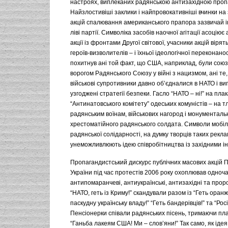
настроях, виплеканих радянською антизахідною проп
Найзлостивіші заклики і найпровокативніші вчинки на 
акцій спалювання американського прапора зазвичай і
ліві партії. Символіка засобів наочної агітації асоціює
акції із фронтами Другої світової, учасники акцій вірят
героїв-визволителів – і їхньої ідеологічної переконанос
похитнув ані той факт, що США, наприклад, були союз
ворогом Радянського Союзу у війні з нацизмом, ані те
військові супротивники давно об’єдналися в НАТО і в
узгоджені стратегії безпеки. Гасло “НАТО – ні!” на плак
“Антинатовського комітету” одеських комуністів – на тл
радянським воїнам, військових нагород і монументаль
хрестоматійного радянського солдата. Символи мобілі
радянської солідарності, на думку творців таких рекла
унеможливлюють ідею співробітництва із західними ін
Пропагандистський дискурс публічних масових акцій П
України під час протестів 2006 року охоплював одноч
антипомаранчеві, антиукраїнські, антизахідні та проро
“НАТО, геть із Криму!” скандували разом із “Геть оранж
паскудну українську владу!” “Геть бандерівців!” та “Рос
Пенсіонерки співали радянських пісень, тримаючи пла
“Ганьба лакеям США! Ми – слов’яни!” Так само, як ідея