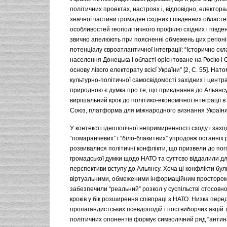
політичних проектах, настроях і, відповідно, електор
значної частини громадян східних і південних областе
особливостей геополітичного профілю східних і півден
звично апелюють при поясненні обмежень цих регіонів
потенціалу євроатлантичної інтеграції: “Історично скл
населення Донецька і області орієнтоване на Росію і
основу лівого електорату всієї України” [2, С. 55]. Нат
культурно-політичної самосвідомості західних і центр
природною є думка про те, що приєднання до Альянсу
вирішальний крок до політико-економічної інтеграції 
Союз, платформа для міжнародного визнання України
У контексті ідеологічної непримиренності сходу і захо
“помаранчевих” і “біло-блакитних” упродовж останніх 
розвивалися політичні конфлікти, що призвели до по
громадської думки щодо НАТО та суттєво віддалили дл
перспективи вступу до Альянсу. Хоча ці конфлікти бу
віртуальними, обмеженими інформаційним простором
забезпечили “реальний” розкол у суспільстві стосовн
кроків у бік розширення співпраці з НАТО. Низка пер
пропагандистських псевдоподій і поствиборчих акцій 
політичних опонентів формує символічний ряд “антин