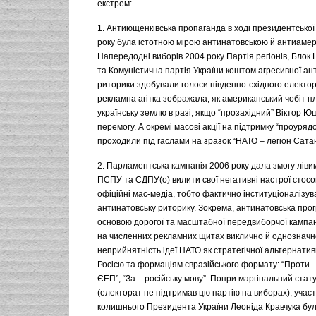
екстрем:
1. Антиющенківська пропаганда в ході президентської
року була істотною мірою антинатовською й антиаме
Напередодні виборів 2004 року Партія регіонів, Блок 
та Комуністична партія України коштом агресивної ан
риторики здобували голоси південно-східного електор
рекламна агітка зображала, як американський чобіт 
українську землю в разі, якщо “прозахідний” Віктор 
перемогу. А окремі масові акції на підтримку “проуряд
проходили під гаслами на зразок “НАТО – легіон Сата
2. Парламентська кампанія 2006 року дала змогу ліви
ПСПУ та СДПУ(о) вилити свої негативні настрої стос
офіційні мас-медіа, тобто фактично інституціоналізув
антинатовську риторику. Зокрема, антинатовська про
основою дорогої та масштабної передвиборчої кампан
на численних рекламних щитах виклично й однознач
неприйнятність ідеї НАТО як стратегічної альтернатив
Росією та формаціям євразійського формату: “Проти –
ЄЕП”, “За – російську мову”. Попри маргінальний стат
(електорат не підтримав цю партію на виборах), участ
колишнього Президента України Леоніда Кравчука бул