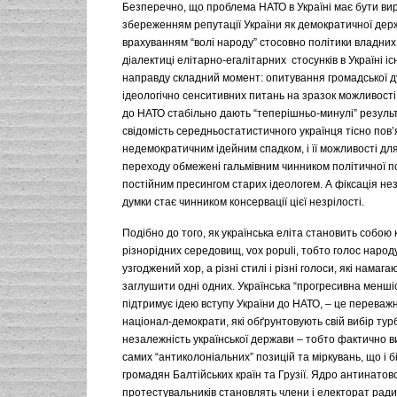
Безперечно, що проблема НАТО в Україні має бути вир
збереженням репутації України як демократичної держ
врахуванням “волі народу” стосовно політики владних 
діалектиці елітарно-егалітарних стосунків в Україні і
направду складний момент: опитування громадської д
ідеологічно сенситивних питань на зразок можливості
до НАТО стабільно дають “теперішньо-минулі” резуль
свідомість середньостатистичного українця тісно пов
недемократичним ідейним спадком, і її можливості для
переходу обмежені гальмівним чинником політичної п
постійним пресингом старих ідеологем. А фіксація нез
думки стає чинником консервації цієї незрілості.
Подібно до того, як українська еліта становить собою
різнорідних середовищ, vox populi, тобто голос народу
узгоджений хор, а різні стилі і різні голоси, які намаг
заглушити одні одних. Українська “прогресивна меншіс
підтримує ідею вступу України до НАТО, – це переважн
націонал-демократи, які обґрунтовують свій вибір ту
незалежність української держави – тобто фактично ви
самих “антиколоніальних” позицій та міркувань, що і б
громадян Балтійських країн та Грузії. Ядро антинатов
протестувальників становлять члени і електорат рад