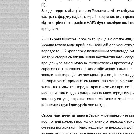
[1].
За одинадцять місяців перед Ризьким самітом очікува
час цього форуму надасть Україні формальне запроше
відтак стрімка інтеграція в НАТО буде послідовним і 
процесом.
У 2006 році міністри Тарасюк та Гриценко оголосили, 
Україна готова буде прийняти План дій для членства 
передостанній крок перед повноцінним вступом до Аль
зустрічі лідерів 26 членів Північноатлантичного блоку
процес було загальмовано. Антинатовські протести у 
спровоковані ситуацією навколо військових навчань “С
завадили інтеграційним заходам. Ці ж акції перешко
“помаранчевої” урядової більшості, яка могла б реаліз
членство в Альянсі. Передісторія кримських протесті
ідеологічні колізії двох ультразмагальних передвибор
загальну ситуацію протистояння Ми-Вони в Україні на 
політичних груп і дискурсів мас-медіа.
Євроатлантичне питання в Україні – це маркер незав
посттоталітарного і постколоніального переходу, воно
суттєвої поляризації. Тягар недовіри та ворожості до
України як пострадянської держави, що й досі відлунює