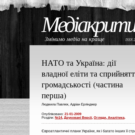
Медіакрити
Змінимо медіа на краще
ISSN 
НАТО та Україна: дії
владної еліти та сприйнят
громадськості (частина
перша)
Людмила Павлюк, Адріан Ерлінджер
Опубліковано:
21-01-2009
Розділи:
№14
,
Друковані Версії
,
Огляди, Аналітика
.
Євроатлантичні плани України, як і багато інших її стр