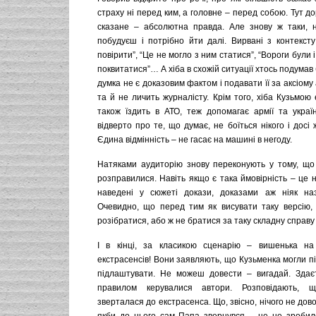
страху ні перед ким, а головне – перед собою. Тут до
сказане – абсолютна правда. Але знову ж таки, 
побудуєш і потрібно йти далі. Вирвані з контекст
повірити”, “Це не могло з ним статися”, “Вороги були 
поквитатися”… А хіба в схожій ситуації хтось подумав
думка не є доказовим фактом і подавати її за аксіому
та й не личить журналісту. Крім того, хіба Кузьмо
також їздить в АТО, теж допомагає армії та украї
відверто про те, що думає, не боїться нікого і досі 
Єдина відмінність – не гасає на машині в негоду.
Натяками аудиторію знову переконують у тому, що
розправилися. Навіть якщо є така ймовірність – це н
наведені у сюжеті докази, доказами аж ніяк на
Очевидно, що перед тим як висувати таку версію, 
розібратися, або ж не братися за таку складну справу 
І в кінці, за класикою сценарію – вишенька на 
екстрасенсів! Вони заявляють, що Кузьменка могли пі
підлаштувати. Не можеш довести – вигадай. Здає
правилом керувалися автори. Розповідають, 
зверталася до екстрасенса. Що, звісно, нічого не дов