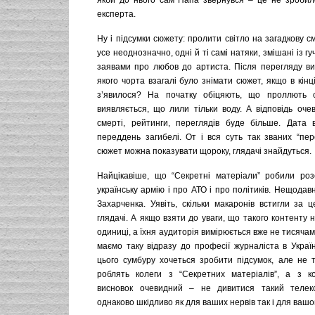
якби до нього сам Папа звернувся – це не зроби
експерта.
Ну і підсумки сюжету: пролити світло на загадкову с
усе неоднозначно, одні й ті самі натяки, змішані із 
заявами про любов до артиста. Після перегляду ви
якого чорта взагалі було знімати сюжет, якщо в кінці
з’явилося? На початку обіцяють, що проллють св
виявляється, що лили тільки воду. А відповідь оче
смерті, рейтинги, переглядів буде більше. Дата
переддень загибелі. От і вся суть так званих “пер
сюжет можна показувати щороку, глядачі знайдуться.
Найцікавіше, що “Секретні матеріали” робили роз
українську армію і про АТО і про політиків. Нещодав
Захарченка. Уявіть, скільки макаронів встигли за це
глядачі. А якщо взяти до уваги, що такого контенту 
одиниці, а їхня аудиторія вимірюється вже не тисяча
маємо таку відразу до професії журналіста в Україні.
цього сумбуру хочеться зробити підсумок, але не т
роблять колеги з “Секретних матеріалів”, а з к
висновок очевидний – не дивитися такий телек
однаково шкідливо як для ваших нервів так і для вашо