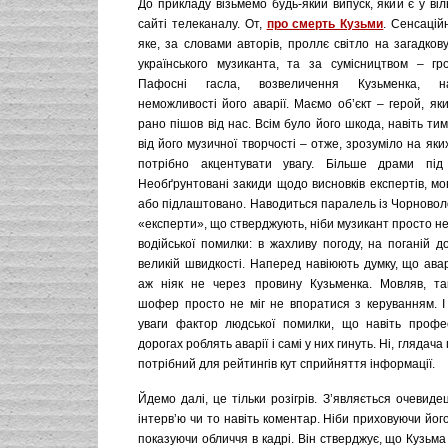
До прикладу візьмемо будь-який випуск, який є у ві
сайті телеканалу. От,
про смерть Кузьми
. Сенсацій
яке, за словами авторів, проллє світло на загадков
українського музиканта, та за сумісництвом – гро
Пафосні гасла, возвеличення Кузьменка, 
неможливості його аварії. Маємо об’єкт – герой, я
рано пішов від нас. Всім було його шкода, навіть тим
від його музичної творчості – отже, зрозуміло на яки
потрібно акцентувати увагу. Більше драми під
Необґрунтовані закиди щодо висновків експертів, мо
або підлаштовано. Наводиться паралель із Чорноволо
«експерти», що стверджують, ніби музикант просто не
водійської помилки: в жахливу погоду, на поганій д
великій швидкості. Наперед навіюють думку, що ава
аж ніяк не через провину Кузьменка. Мовляв, та
шофер просто не міг не впоратися з керуванням. І
уваги фактор людської помилки, що навіть профе
дорогах роблять аварії і самі у них гинуть. Ні, глядача
потрібний для рейтингів кут сприйняття інформації.
Йдемо далі, це тільки розігрів. З’являється очевидец
інтерв’ю чи то навіть коментар. Ніби приховуючи його
показуючи обличчя в кадрі. Він стверджує, що Кузьма