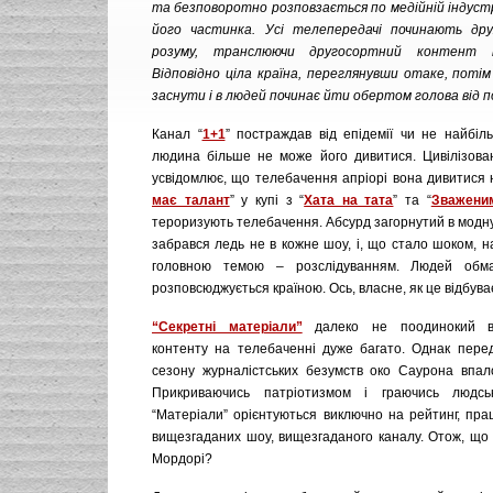
та безповоротно розповзається по медійній індустр
його частинка. Усі телепередачі починають др
розуму, транслюючи другосортний контент н
Відповідно ціла країна, переглянувши отаке, потім
заснути і в людей починає йти обертом голова від п
Канал “
1+1
” постраждав від епідемії чи не найбіл
людина більше не може його дивитися. Цивілізов
усвідомлює, що телебачення апріорі вона дивитися 
має талант
” у купі з “
Хата на тата
” та “
Зважени
тероризують телебачення. Абсурд загорнутий в модн
забрався ледь не в кожне шоу, і, що стало шоком, на
головною темою – розслідуванням. Людей обм
розповсюджується країною. Ось, власне, як це відбува
“Секретні матеріали”
далеко не поодинокий ви
контенту на телебаченні дуже багато. Однак пере
сезону журналістських безумств око Саурона впал
Прикриваючись патріотизмом і граючись людсь
“Матеріали” орієнтуються виключно на рейтинг, пр
вищезгаданих шоу, вищезгаданого каналу. Отож, що 
Мордорі?