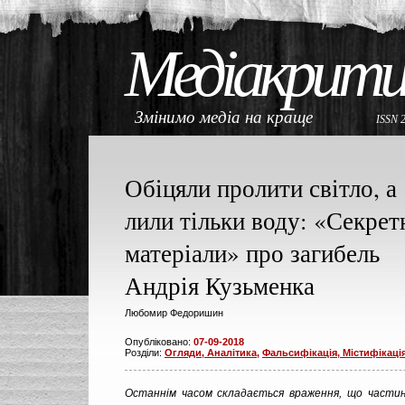
Медіакрити
Змінимо медіа на краще
ISSN 
Обіцяли пролити світло, а
лили тільки воду: «Секрет
матеріали» про загибель
Андрія Кузьменка
Любомир Федоришин
Опубліковано:
07-09-2018
Розділи:
Огляди, Аналітика
,
Фальсифікація, Містифікаці
Останнім часом складається враження, що части