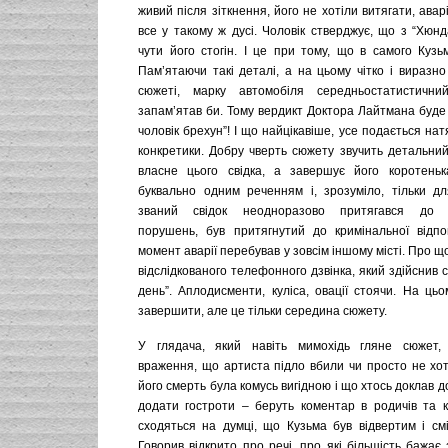
живий після зіткнення, його не хотіли витягати, авар
все у такому ж дусі. Чоловік стверджує, що з “Хюн
чути його стогін. І це при тому, що в самого Кузь
Пам’ятаючи такі деталі, а на цьому чітко і виразн
сюжеті, марку автомобіля середньостатистични
запам’ятав би. Тому вердикт Доктора Лайтмана буде
чоловік брехун”! І що найцікавіше, усе подається нат
конкретики. Добру чверть сюжету звучить детальний
власне цього свідка, а завершує його коротеньк
буквально одним реченням і, зрозуміло, тільки дл
званий свідок неодноразово притягався до а
порушень, був притягнутий до кримінальної відпов
момент аварії перебував у зовсім іншому місті. Про що
відслідкованого телефонного дзвінка, який здійснив с
день”. Аплодисменти, куліса, овації стоячи. На ць
завершити, але це тільки середина сюжету.
У глядача, який навіть мимохідь гляне сюжет,
враження, що артиста підло вбили чи просто не хот
його смерть була комусь вигідною і що хтось доклав до
додати гостроти – беруть коментар в родичів та ко
сходяться на думці, що Кузьма був відвертим і смі
Говорив відкрито про речі, про які більшість бажає