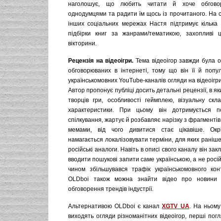
наголошує, що любить читати й хоче обгово
однодумцями та радити їм щось із прочитаного. На с
інших соціальних мережах Настя підтримує кілька 
підбірки книг за жанрами/тематикою, захопливі 
вікторини.
Рецензія на відеоігри.
Тема відеоігор завжди була о
обговорюваних в інтернеті, тому що він її й попу
українськомовних YouTube-каналів огляди на відеоіг
Автор пропонує публіці досить детальні рецензії, в я
творців гри, особливості геймплею, візуальну скла
характеристики. При цьому він дотримується п
спілкування, жартує й розбавляє нарізку з фрагментів
мемами, від чого дивитися стає цікавіше. Окр
намагається локалізовувати терміни, для яких раніш
російські аналоги. Навіть в описі свого каналу він зак
вводити пошукові запити саме українською, а не росі
чином збільшувався трафік українськомовного кон
OLDboi також можна знайти відео про новини з
обговорення трендів індустрії.
Альтернативою OLDboi є канал
XGTV UA
. На ньому
виходять огляди різноманітних відеоігор, перші пог