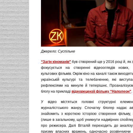
Джерело: Суспільне
“Загін кіноманів”
був створений ще у 2016 році й, як 
фокусується на створенні відеооглядів нових,
культових фільмів. Окрім кіно на каналі також виходят
українській культурі та телебаченню, які виступ
рефлексіями на минуле й теперішнє. Проаналізує
блогу на прикладі
відеорецензії фільму “Наполеон”
.
У відео містяться головні структурні елеме
журналістського жанру. Спочатку блогер надає авд
знайомить з короткою історією створення фільму,
(лише в загальному, щоб уникнути надмірних спойлер
про режисера. Далі Віталій переходить до аналізу 
призму власних вражень, одночасно розвінчуючи 