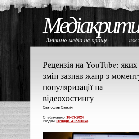
Медіакрити
Змінимо медіа на краще
ISSN 
Рецензія на YouTube: яких
змін зазнав жанр з момент
популяризації на
відеохостингу
Святослав Сапєгін
Опубліковано:
18-03-2024
Розділи:
Огляди, Аналітика
.