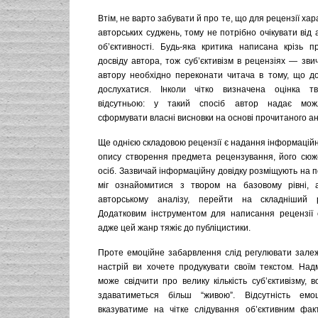
Втім, не варто забувати й про те, що для рецензії ха
авторських суджень, тому не потрібно очікувати від а
об’єктивності. Будь-яка критика написана крізь п
досвіду автора, тож суб’єктивізм в рецензіях — зв
автору необхідно переконати читача в тому, що до
дослухатися. Інколи чітко визначена оцінка 
відсутньою: у такий спосіб автор надає можл
сформувати власні висновки на основі прочитаного ан
Ще однією складовою рецензії є надання інформацій
опису створення предмета рецензування, його сюж
осіб. Зазвичай інформаційну довідку розміщують на п
міг ознайомитися з твором на базовому рівні, а
авторському аналізу, перейти на складніший р
Додатковим інструментом для написання рецензії с
адже цей жанр тяжіє до публіцистики.
Проте емоційне забарвлення слід регулювати залежн
настрій ви хочете продукувати своїм текстом. Надм
може свідчити про велику кількість суб’єктивізму, 
здаватиметься більш “живою”. Відсутність емоц
вказуватиме на чітке слідування об’єктивним фак