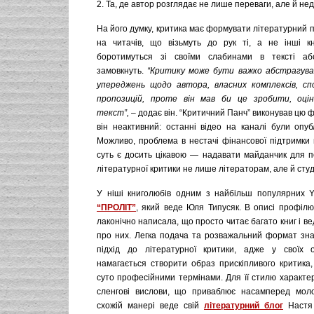
2. Та, де автор розглядає не лише переваги, але й нед
На його думку, критика має формувати літературний 
на читачів, що візьмуть до рук ті, а не інші кни
боротимуться зі своїми слабинами в тексті аб
замовкнуть.
“Критику може бути важко абстрагува
упереджень щодо автора, власних комплексів, сп
пропозицій, проте він мав би це зробити, оці
текст”,
– додає він. “Критичний Панч” виконував цю ф
він неактивний: останні відео на каналі були опубл
Можливо, проблема в нестачі фінансової підтримки 
суть є досить цікавою — надавати майданчик для п
літературної критики не лише літераторам, але й сту
У ніші книголюбів одним з найбільш популярних Y
“ПРОЛІТ”
, який веде Юля Типусяк. В описі профілю
лаконічно написала, що просто читає багато книг і в
про них. Легка подача та розважальний формат зн
підхід до літературної критики, адже у своїх
намагається створити образ прискіпливого критика,
суто професійними термінами. Для її стилю характе
сленгові вислови, що приваблює насамперед моло
схожій манері веде свій
літературний блог
Настя