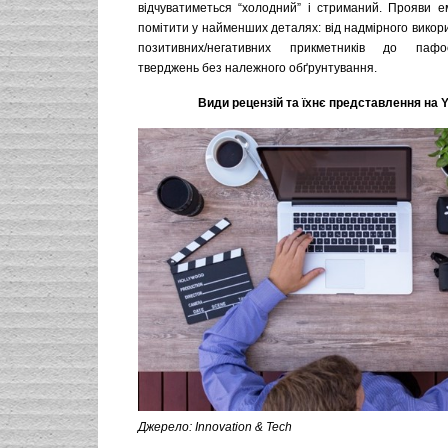
відчуватиметься “холодний” і стриманий. Прояви е
помітити у найменших деталях: від надмірного викор
позитивних/негативних прикметників до пафо
тверджень без належного обґрунтування.
Види рецензій та їхнє представлення на 
Джерело: Innovation & Tech