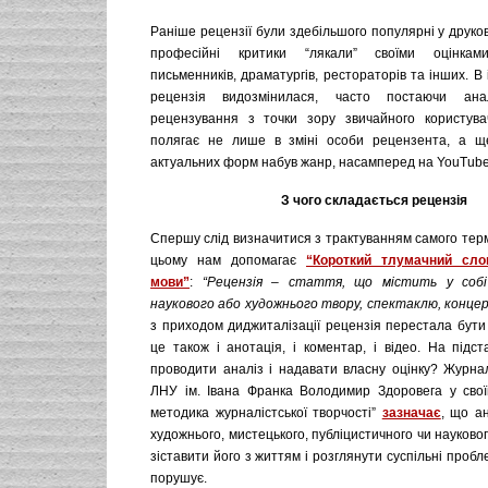
Раніше рецензії були здебільшого популярні у друко
професійні критики “лякали” своїми оцінками
письменників, драматургів, рестораторів та інших. В
рецензія видозмінилася, часто постаючи ана
рецензування з точки зору звичайного користува
полягає не лише в зміні особи рецензента, а щ
актуальних форм набув жанр, насамперед на YouTube
З чого складається рецензія
Спершу слід визначитися з трактуванням самого термін
цьому нам допомагає
“Короткий тлумачний слов
мови”
:
“Рецензія – стаття, що містить у собі 
наукового або художнього твору, спектаклю, конц
з приходом диджиталізації рецензія перестала бут
це також і анотація, і коментар, і відео. На підст
проводити аналіз і надавати власну оцінку? Журна
ЛНУ ім. Івана Франка Володимир Здоровега у своїй
методика журналістської творчості”
зазначає
, що а
художнього, мистецького, публіцистичного чи науковог
зіставити його з життям і розглянути суспільні пробле
порушує.