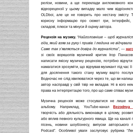
релізи, новини, а ще переклади англомовного кон
відеорецензії у цьому випадку мало чим відрізняєт
OLDboi, але це не говорить про нестачу змісту. Т
корисну інформацію про сюжет гри, інтерфейс, о
складові, плюси та мінуси й оцінку автора.
Рецензія на музику.
“Найголовніше – щоб журналіст
гіда, який взяв за руку і привів. І людина не відчува
Саме так з’являється довіра до журналіста”,
—
наг
зі своїх воркшопів музичний критик Ігор Панасо
написати якісну музичну рецензію, потрібно відчути
намагатися зрозуміти, що відчував музикант під час її
для досягнення такого стану музику варто послуха
Водночас не слід хвилюватися через те, що ви напише
автор насправді у свій твір не вкладав. Ні в кого н
права на інтерпретацію того, про що саме співає музи
Музична рецензія може стосуватися не лише конк
альбому. Наприклад, YouTube-канал
Bezodnya
творчість або діяльність виконавця в цілому, розви
або вплив певного культурного явища. Ще на каналі 
пісень, новини шоубізнесу, випуски авторського 
Podcast”. Особливої уваги заслуговує рубрика “Лег