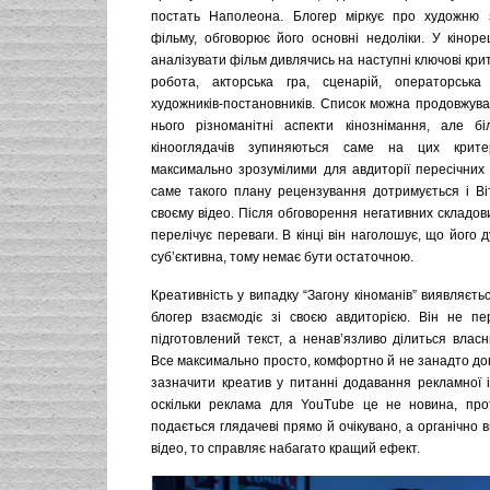
постать Наполеона. Блогер міркує про художню з
фільму, обговорює його основні недоліки. У кіноре
аналізувати фільм дивлячись на наступні ключові крит
робота, акторська гра, сценарій, операторська
художників-постановників. Список можна продовжува
нього різноманітні аспекти кінознімання, але бі
кінооглядачів зупиняються саме на цих крит
максимально зрозумілими для авдиторії пересічних 
саме такого плану рецензування дотримується і Віт
своєму відео. Після обговорення негативних складови
перелічує переваги. В кінці він наголошує, що його 
суб’єктивна, тому немає бути остаточною.
Креативність у випадку “Загону кіноманів” виявляєтьс
блогер взаємодіє зі своєю авдиторією. Він не пе
підготовлений текст, а ненав’язливо ділиться влас
Все максимально просто, комфортно й не занадто до
зазначити креатив у питанні додавання рекламної ін
оскільки реклама для YouTube це не новина, про
подається глядачеві прямо й очікувано, а органічно в
відео, то справляє набагато кращий ефект.