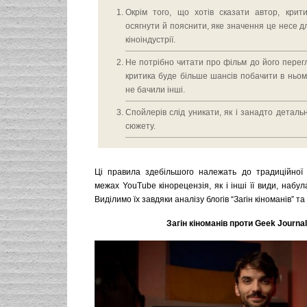
Окрім того, що хотів сказати автор, крит
осягнути й пояснити, яке значення це несе д
кіноіндустрії.
Не потрібно читати про фільм до його перег
критика буде більше шансів побачити в ньом
не бачили інші.
Спойлерів слід уникати, як і занадто деталь
сюжету.
Ці правила здебільшого належать до традиційної 
межах YouTube кінорецензія, як і інші її види, набул
Виділимо їх завдяки аналізу блогів “Загін кіноманів” та
Загін кіноманів проти Geek Journal