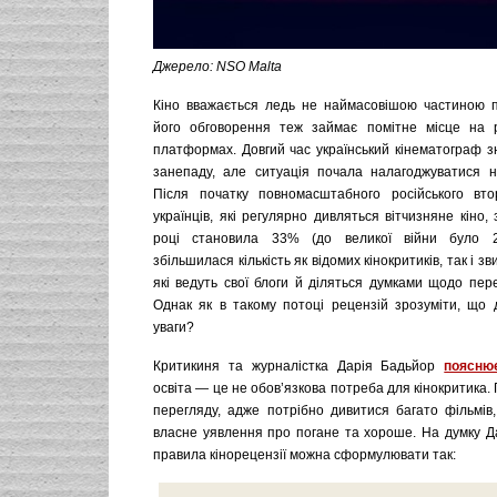
Джерело: NSO Malta
Кіно вважається ледь не наймасовішою частиною п
його обговорення теж займає помітне місце на р
платформах. Довгий час український кінематограф з
занепаду, але ситуація почала налагоджуватися на
Після початку повномасштабного російського втор
українців, які регулярно дивляться вітчизняне кіно,
році становила 33% (до великої війни було 2
збільшилася кількість як відомих кінокритиків, так і зв
які ведуть свої блоги й діляться думками щодо пере
Однак як в такому потоці рецензій зрозуміти, що д
уваги?
Критикиня та журналістка Дарія Бадьйор
поясню
освіта — це не обов’язкова потреба для кінокритика. 
перегляду, адже потрібно дивитися багато фільмів
власне уявлення про погане та хороше. На думку Да
правила кінорецензії можна сформулювати так: