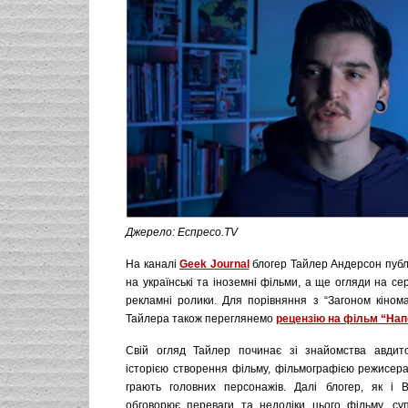
Джерело: Еспресо.TV
На каналі
Geek Journal
блогер Тайлер Андерсон публі
на українські та іноземні фільми, а ще огляди на се
рекламні ролики. Для порівняння з “Загоном кінома
Тайлера також переглянемо
рецензію на фільм “На
Свій огляд Тайлер починає зі знайомства авдито
історією створення фільму, фільмографією режисера
грають головних персонажів. Далі блогер, як і Ві
обговорює переваги та недоліки цього фільму, су