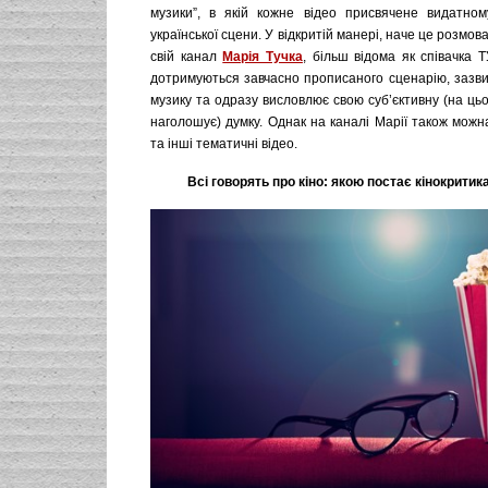
музики”, в якій кожне відео присвячене видатном
української сцени. У відкритій манері, наче це розмов
свій канал
Марія Тучка
, більш відома як співачка Т
дотримуються завчасно прописаного сценарію, зазви
музику та одразу висловлює свою суб’єктивну (на ц
наголошує) думку. Однак на каналі Марії також можн
та інші тематичні відео.
Всі говорять про кіно: якою постає кінокритика