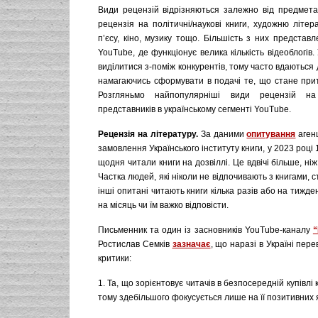
Види рецензій відрізняються залежно від предмета
рецензія на політичні/наукові книги, художню літер
п’єсу, кіно, музику тощо. Більшість з них представ
YouTube, де функціонує велика кількість відеоблогів.
виділитися з-поміж конкурентів, тому часто вдаються 
намагаючись сформувати в подачі те, що стане при
Розгляньмо найпопулярніші види рецензій на
представників в українському сегменті YouTube.
Рецензія на літературу.
За даними
опитування
агенц
замовлення Українського інституту книги, у 2023 році
щодня читали книги на дозвіллі. Це вдвічі більше, ніж
Частка людей, які ніколи не відпочивають з книгами, 
інші опитані читають книги кілька разів або на тижден
на місяць чи їм важко відповісти.
Письменник та один із засновників YouTube-каналу
“
Ростислав Семків
зазначає
, що наразі в Україні пер
критики:
1. Та, що зорієнтовує читачів в безпосередній купівлі 
тому здебільшого фокусується лише на її позитивних 