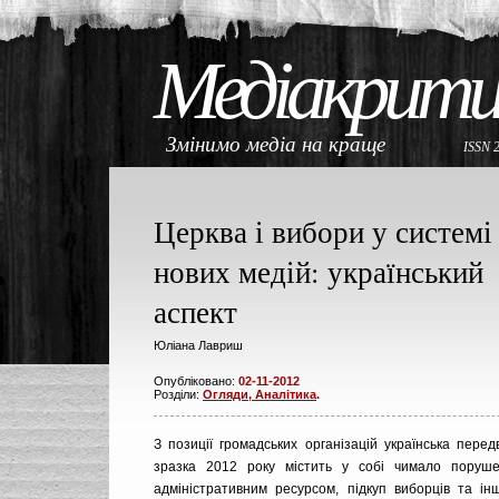
Медіакрити
Змінимо медіа на краще
ISSN 
Церква і вибори у системі
нових медій: український
аспект
Юліана Лавриш
Опубліковано:
02-11-2012
Розділи:
Огляди, Аналітика
.
З позиції громадських організацій українська пере
зразка 2012 року містить у собі чимало поруше
адміністративним ресурсом, підкуп виборців та інш