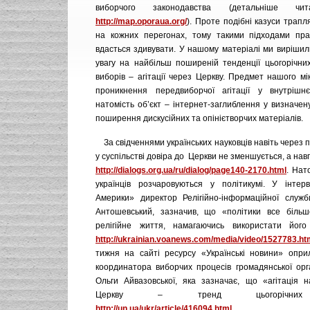
виборчого законодавства (детальніше 
http://map.oporaua.org/
). Проте подібні казуси трап
на кожних перегонах, тому такими підходами пра
вдасться здивувати. У нашому матеріалі ми вирішил
увагу на найбільш поширеній тенденції цьогорічни
виборів – агітації через Церкву. Предмет нашого м
проникнення передвиборчої агітації у внутрішн
натомість об’єкт – інтернет-заглиблення у визначе
поширення дискусійних та опінієтворчих матеріалів.
За свідченнями українських науковців навіть через пев
у суспільстві довіра до Церкви не зменшується, а нав
http://dialogs.org.ua/ru/dialog/page140-2170.html
. Нат
українців розчаровуються у політикумі. У інтер
Америки» директор Релігійно-інформаційної служб
Антошевський, зазначив, що «політики все більш
релігійне життя, намагаючись використати його
http://ukrainian.voanews.com/media/video/1527783.ht
тижня на сайті ресурсу «Українські новини» опр
координатора виборчих процесів громадянської орга
Ольги Айвазовської, яка зазначає, що «агітація 
Церкву – тренд цьогорічних 
http://un.ua/ukr/article/416094.html