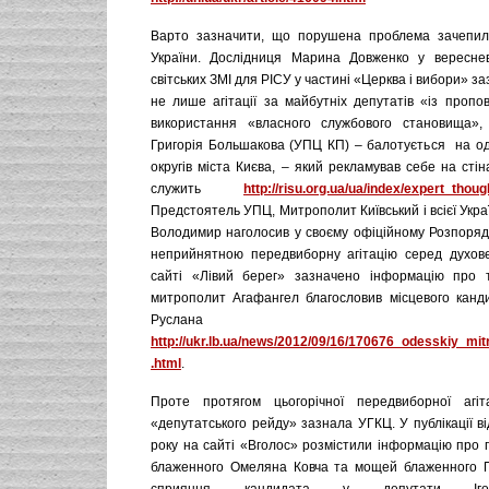
Варто зазначити, що порушена проблема зачепил
України. Дослідниця Марина Довженко у вереснев
світських ЗМІ для РІСУ у частині «Церква і вибори» з
не лише агітації за майбутніх депутатів «із пропов
використання «власного службового становища»,
Григорія Большакова (УПЦ КП) – балотується на од
округів міста Києва, – який рекламував себе на стін
служить
http://risu.org.ua/ua/index/expert_thoug
Предстоятель УПЦ, Митрополит Київський і всієї Ук
Володимир наголосив у своєму офіційному Розпоряд
неприйнятною передвиборну агітацію серед духов
сайті «Лівий берег» зазначено інформацію про 
митрополит Агафангел благословив місцевого канд
Руслана Боде
http://ukr.lb.ua/news/2012/09/16/170676_odesskiy_mitr
.html
.
Проте протягом цьогорічної передвиборної агіта
«депутатського рейду» зазнала УГКЦ. У публікації в
року на сайті «Вголос» розмістили інформацію про 
блаженного Омеляна Ковча та мощей блаженного П