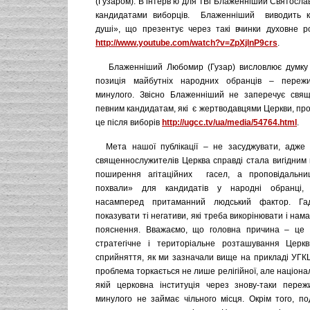
(Гузаром). В інтерв’ю для ТВі Блаженніший Святосла
кандидатами виборців. Блаженніший виводить ко
душі», що презентує через такі вчинки духовне 
http://www.youtube.com/watch?v=ZpXjlnP9crs
.
Блаженніший Любомир (Гузар) висловлює думку 
позиція майбутніх народних обранців – пережи
минулого. Звісно Блаженніший не заперечує свящ
певним кандидатам, які є жертводавцями Церкви, пр
це після виборів
http://ugcc.tv/ua/media/54764.html
.
Мета нашої публікації – не засуджувати, адже ч
священнослужителів Церква справді стала вигідним
поширення агітаційних гасел, а проповідальн
похвали» для кандидатів у народні обранці,
насамперед притаманний людський фактор. Га
показувати ті негативи, які треба викорінювати і нам
пояснення. Вважаємо, що головна причина – це 
стратегічне і територіальне розташування Церк
сприйняття, як ми зазначали вище на прикладі УГКЦ
проблема торкається не лише релігійної, але націонал
якій церковна інституція через знову-таки переж
минулого не займає чільного місця. Окрім того, по