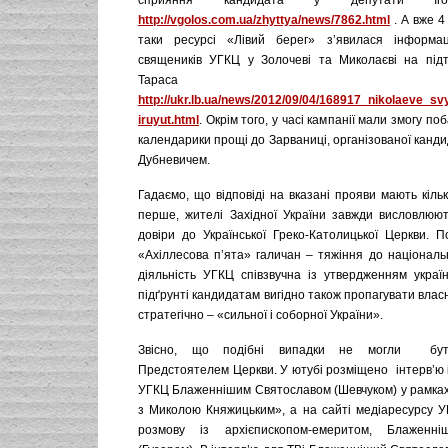
сприяння кандидата у депутати Іго
http://vgolos.com.ua/zhyttya/news/7862.html
. А вже 4
таки ресурсі «Лівий берег» з’явилася інформац
священиків УГКЦ у Золочеві та Миколаєві на під
Тараса Бат
http://ukr.lb.ua/news/2012/09/04/168917_nikolaeve_sv
iruyut.html
. Окрім того, у часі кампанії мали змогу по
календарики прощі до Зарваниці, організованої кан
Дубневичем.
Гадаємо, що відповіді на вказані прояви мають кільк
перше, жителі Західної України завжди висловлюют
довіри до Української Греко-Католицької Церкви. П
«Ахіллесова п’ята» галичан – тяжіння до національн
діяльність УГКЦ співзвучна із утвердженням україн
підґрунті кандидатам вигідно також пропагувати власн
стратегічно – «сильної і соборної України».
Звісно, що подібні випадки не могли бути
Предстоятелем Церкви. У ютубі розміщено інтерв’ю 
УГКЦ Блаженнішим Святославом (Шевчуком) у рамках
з Миколою Княжицьким», а на сайті медіаресурсу У
розмову із архієпископом-емеритом, Блаженн