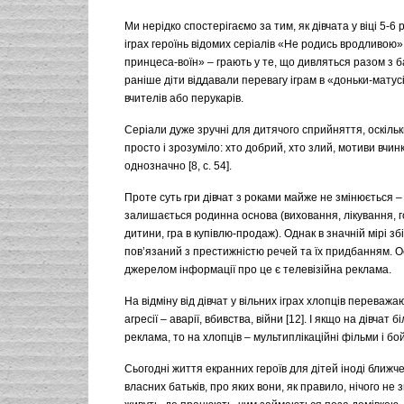
Ми нерідко спостерігаємо за тим, як дівчата у віці 5-6 р
іграх героїнь відомих серіалів «Не родись вродливою»
принцеса-воїн» – грають у те, що дивляться разом з б
раніше діти віддавали перевагу іграм в «доньки-матусі»
вчителів або перукарів.
Серіали дуже зручні для дитячого сприйняття, оскільк
просто і зрозуміло: хто добрий, хто злий, мотиви вчинк
однозначно [8, с. 54].
Проте суть гри дівчат з роками майже не змінюється 
залишається родинна основа (виховання, лікування, 
дитини, гра в купівлю-продаж). Однак в значній мірі з
пов’язаний з престижністю речей та їх придбанням. 
джерелом інформації про це є телевізійна реклама.
На відміну від дівчат у вільних іграх хлопців переважа
агресії – аварії, вбивства, війни [12]. І якщо на дівчат
реклама, то на хлопців – мультиплікаційні фільми і бо
Сьогодні життя екранних героїв для дітей іноді ближче
власних батьків, про яких вони, як правило, нічого не з