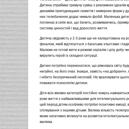
Дитина сприймає гримучу суміш з рекламних ідеалів кр
динаміки пригодницьких сюжетів і химерних форм у ду
них телебачення додає чимало фобій. Маленька дитин
поглинає в себе все, що бачить, розвиваючись, примір
систему цінностей і вад дорослого життя.
Дитяча свідомість у 2-3 роки ще не налаштована на 
фіналом, який відтягується з багатьма зльотами і паді
Малюки не готові жити в режимі серіалів і цілу добу че
вирулить герой із складної ситуації.
Дитині потрібно переконатися, що рівновага світу бу
негайно, на його очах. Інакше, замість «на добраніч»,
і нібито безпричинний неспокій. Не враховувати цього
поважати психологію дитини.
Діти всіх вікових категорій постійно чомусь навчаютьс
роки життя є найважливішими для інтелектуального р
цей період дітям особливо потрібні позитивні емоції, в
спілкування з іншими дітьми. Велика кількість телепро
може негативно вплинути на розвиток інтелектуальни
малюка.