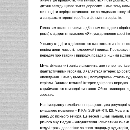
живуть, де працюють, чим займаються поза домівкою.
дитині завжди цікаве життя дорослих. Саме тому нав
життю діти нерідко починають не за моделлю стосунків
а за зразком героїв і героїнь з фільмів та серіалів.
Головним психологічним надбанням молодших підлітків
років) є відкриття власного «Я», усвідомлення своєї ін
У цьому віці діти відрізняються високою активністю, по
період допитливості, подорожей і пригод. Продовжуєт
передач про тварин і природу, правда з іншими відтін
Мультфільми як і раніше цікавлять, але тепер частіше
фантастичними героями. З’являється інтерес до розг
оповідання. Саме у цьому віці популярними стають ху
серіали. Виникає великий інтерес до ігрових передач
сприймаються командні змагання. Обсяг телеперегля
зростає.
На німецькому телебаченні працюють два регулярні к
юнацького мовлення – KIKA і SUPER-RTL [2]. Мовлять
ранку до пізнього вечора. Це веселі і цікаві канали, в 
різного віку. Ведучі – комунікативні і симпатичні юнаки 
ведучі трохи доросліше за свою глядацьку аудиторію,