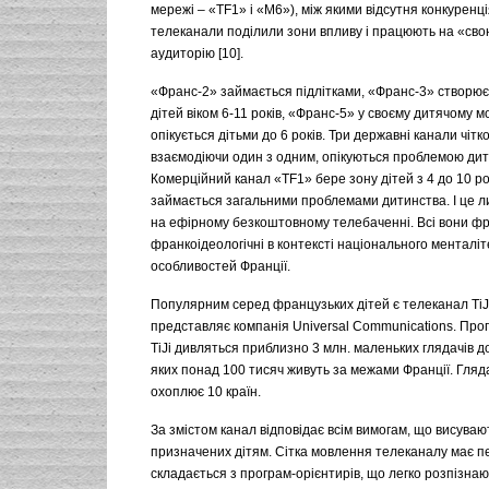
мережі – «TF1» і «М6»), між якими відсутня конкуренція
телеканали поділили зони впливу і працюють на «сво
аудиторію [10].
«Франс-2» займається підлітками, «Франс-3» створю
дітей віком 6-11 років, «Франс-5» у своєму дитячому м
опікується дітьми до 6 років. Три державні канали чітко
взаємодіючи один з одним, опікуються проблемою дит
Комерційний канал «TF1» бере зону дітей з 4 до 10 ро
займається загальними проблемами дитинства. І це л
на ефірному безкоштовному телебаченні. Всі вони фр
франкоідеологічні в контексті національного менталіте
особливостей Франції.
Популярним серед французьких дітей є телеканал TiJi
представляє компанія Universal Communications. Про
TiJi дивляться приблизно 3 млн. маленьких глядачів до
яких понад 100 тисяч живуть за межами Франції. Гляд
охоплює 10 країн.
За змістом канал відповідає всім вимогам, що висувают
призначених дітям. Сітка мовлення телеканалу має пе
складається з програм-орієнтирів, що легко розпізна