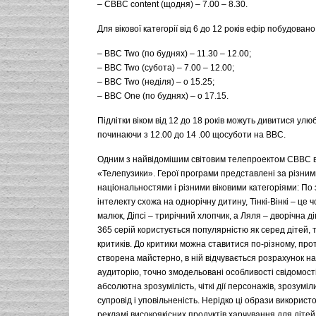
– СВВС content (щодня) – 7.00 – 8.30.
Для вікової категорії від 6 до 12 років ефір побудовано
– BBC Two (по буднях) – 11.30 – 12.00;
– BBC Two (субота) – 7.00 – 12.00;
– BBC Two (неділя) – о 15.25;
– BBC One (по буднях) – о 17.15.
Підлітки віком від 12 до 18 років можуть дивитися улю
починаючи з 12.00 до 14 .00 щосуботи на BBC.
Одним з найвідомішим світовим телепроектом СВВС 
«Телепузики». Герої програми представлені за різним
національностями і різними віковими категоріями: По 
інтелекту схожа на однорічну дитину, Тінкі-Вінкі – це 
малюк, Діпсі – трирічний хлопчик, а Ляля – дворічна ді
365 серій користується популярністю як серед дітей, т
критиків. До критики можна ставитися по-різному, пр
створена майстерно, в ній відчувається розрахунок н
аудиторію, точно змодельовані особливості свідомості
абсолютна зрозумілість, чіткі дії персонажів, зрозум
супровід і уповільненість. Нерідко ці образи використ
рекламі високоякісних продуктів харчування для дітей