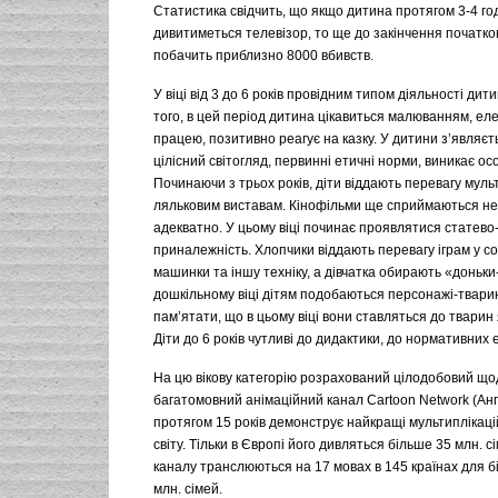
Статистика свідчить, що якщо дитина протягом 3-4 го
дивитиметься телевізор, то ще до закінчення початко
побачить приблизно 8000 вбивств.
У віці від 3 до 6 років провідним типом діяльності дити
того, в цей період дитина цікавиться малюванням, е
працею, позитивно реагує на казку. У дитини з’являє
цілісний світогляд, первинні етичні норми, виникає ос
Починаючи з трьох років, діти віддають перевагу муль
ляльковим виставам. Кінофільми ще сприймаються не
адекватно. У цьому віці починає проявлятися статево
приналежність. Хлопчики віддають перевагу іграм у с
машинки та іншу техніку, а дівчатка обирають «доньки
дошкільному віці дітям подобаються персонажі-твари
пам’ятати, що в цьому віці вони ставляться до тварин я
Діти до 6 років чутливі до дидактики, до нормативних 
На цю вікову категорію розрахований цілодобовий щ
багатомовний анімаційний канал Cartoon Network (Анг
протягом 15 років демонструє найкращі мультиплікаці
світу. Тільки в Європі його дивляться більше 35 млн. с
каналу транслюються на 17 мовах в 145 країнах для б
млн. сімей.