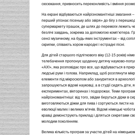
сюсюкання, привносить переконливість і вміння розмо
На екрані відбуваються найрізноманітніші змагання – 
перший упізнає пісеньку або звіря» до бігу з перешко
супермаркету іграшок, де шлях до перемоги лежить ч
безлічі завдань, зокрема за допомогою комп’ютера. Гра
сенсі музичному, на будь-яких інструментах – від сопі
скрипки, співають хором народні і естрадні пісні.
Для дітей старшого підліткового віку (12-15 років) нім
телебачення пропонує щоденну дитячу науково-попу
«АХ!», яка розповідає про все, що відбувається в прир
людські руки і голова. Наприклад, щоб розглянути мікр
елементи під мікроскопом або зануритися в археологі
запрошуються відомі науковці, а в студії сидять діти, я
експериментах, вікторинах і подорожах. Теми програм
найрізноманітніші: від того, звідки беруться дірки в сир
виготовляються діжки для пива і сортуються листи на 
еволюції малих і великих м’ячів. Відомі німецькі чоботар
кравці демонструють приклад і діляться секретами св
молодим поколінням.
Велика кількість програм за участю дітей на німецько