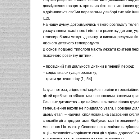
дослідження говорять про наявність певних вікових гру
відрізняються своїми перевагами у виборі тих або ін
[12].
На нашу думку, дотримуючись чіткого розподілу теле
урахуванням психічного і вікового розвитку дитини, укр
телевиробники можуть досягнути високих результатів 
якісного дитячого телепродукту.
В основі подібної типології мають лежати критерії пері
психічного розвитку дитини:
– провідний тип діяльності дитини в певний період;
– соціальна ситуація розвитку;
– кризи дитячого віку [1, 54].
Існує гіпотеза, згідно якої серйозні зміни в телевізійн
дітей приблизно збігаються з основними віковими кри
Ранішнє дитинство – це найменш вивчена вікова група,
телебачення ніколи не приділяло уваги. Провідна дія
цьому етапі – наочна, спрямована на засвоєння сусп
способів дії з предметами. Відбувається інтенсивний 
мовлення і інтелекту. Основне психологічне надбання
віці – можливість порівняти свої дії з діями дорослої 