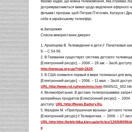
Маємо надію, що кожна телекомпанія, яка отримає ліц
дотримуватиметься вимог щодо виділення ефірного ч
фільмів і програм, щоб Петрик П’яточкін, Катруся і Д
себе в українському телеефірі.
м.Запоріжжя
Список використаних джерел
1. Архипцева В. Телевидение и дети // Пачатковая шк
9. – С.54-56.
2. В Германии существует система детского телевещ
[Електронний ресурс]. – 2006. – 28 авг. – Засіб доступ
http://newsua.org.ua/?nid=2826
3. В США появился первый в мире телеканал для мл
[Електронний ресурс]. – 2006. – 11 мая. – Засіб доступ
URL:http://www.rol.ru/news/misc/smi
/06/05/11_002.ht
4. Великобритания. В детских телепрограммах запре
калорийных продуктов [Електронний ресурс]. – 2004. –
доступу:
URL:http://News.Battery.Ru
.
5. Мазурин М. «Приглушенная музыка» детского тел
[Електронний ресурс] // Телекритика. – 2006. – 17 лист
URL:http:http://telekritika.kiev.ua/articles/126/0/8096/
e