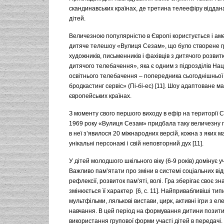
скандинавських країнах, де третина телеефіру відда
дітей.
Величезною популярністю в Європі користується і ам
дитяче телешоу «Вулиця Сезам», що було створене 
художників, письменників і фахівців з дитячого розвит
дитячого телебачення», яка є одним з підрозділів На
освітнього телебачення – попередника сьогоднішньої
бродкастинг сервіс» (Пі-бі-ес) [11]. Шоу адаптоване ма
європейських країнах.
З моменту свого першого виходу в ефір на території 
1969 року «Вулиця Сезам» придбала таку величезну 
в неї з’явилося 20 міжнародних версій, кожна з яких м
унікальні персонажі і свій неповторний дух [11].
У дітей молодшого шкільного віку (6-9 років) домінує у
Важливо пам’ятати про зміни в системі соціальних ві
рефлексії, розвиток пам’яті, волі. Гра зберігає своє з
змінюється її характер [6, с. 11]. Найпривабливіші ти
мультфільми, лялькові вистави, цирк, активні ігри з е
навчання. В цей період на формування дитини позит
використання групової форми участі дітей в передачі.