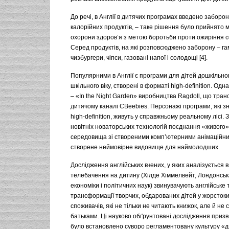
До речі, в Англії в дитячих програмах введено заборо
калорійних продуктів, – таке рішення було прийнято 
охорони здоров’я з метою боротьби проти ожиріння с
Серед продуктів, на які розповсюджено заборону – га
чизбургери, чіпси, газовані напої і солодощі [4].
Популярними в Англії є програми для дітей дошкільно
шкільного віку, створені в форматі high-definition. Одн
– «In the Night Garden» виробництва Ragdoll, що тра
дитячому каналі CBeebies. Персонажі програми, які з
high-definition, живуть у справжньому реальному лісі.
новітніх новаторських технологій поєднання «живого
середовища зі створеними комп’ютерними анімаційн
створене неймовірне видовище для наймолодших.
Дослідження англійських вчених, у яких аналізується 
телебачення на дитину (Хілде Хіммелвейт, Лондонсь
економіки і політичних наук) звинувачують англійське
трансформації творчих, обдарованих дітей у жорсток
споживачів, які не тільки не читають книжок, але й не 
батьками. Ці науково обґрунтовані дослідження призв
було встановлено суворо регламентовану культуру «