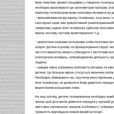
Крім тематики, вікової специфіки у створенні телепро
необхідно враховувати ще хронометраж програм, оск
перегляд телепрограм може негативно впливати на ди
− випромінювання від екрану телевізора, хоча воно і
санітарних норм, має кумулятивний (накопичувальний)
тривалому сидінні біля телевізора здійснює негативн
імунну систему, систему кровотворення і т.д.;
− мерехтіння яскравих кольорових плям негативно вп
апарат дитини в цілому, на функціонування серця і моз
частоти мерехтінь можуть співпадати з частотами кол
електричних коливань, супроводжуючих діяльність сер
людини;
− швидка зміна зображень (кліповість) впливає на ем
дитини. Це більшою мірою стосується музичних кліпів 
Необхідно обмежувати час, протягом якого маленька 
біля телевізора, не дозволяти йому дивитися передач
мерехтінням кольорових плям.
На наш погляд, дитяче телемовлення необхідно комб
чином, щоб діти могли дивитися передачі у зручний дл
змістовне наповнення, жанрові особливості, зображал
тривалість відповідали певній віковій категорії.