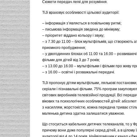
Сюжети передач легкі для розуміння.
TiJi враховує особливості цільової аудиторії:
– інформація з’являється в повільному ритмі;
– письмова інформація зведена до мінімуму;
– пріоритет віддано кольору і звуку;
– з 7.30 до 11.00 – блок мультфільмів, що створюють
приємного пробудження;
– у двогодинних блоках об 11.00 та 16.00 – розвиваючі
фільми для дітей від 3 до 7 років;
– з 13.00 до 16.00 – мультфільми і фільми про живу пр
– з 16.00 – освітні і розважальні передачі.
TiJi пропонує дітям мультфільми, лялькові постановки
серіали і пізнавальні фільми. 75% програм закуповуют
світових виробників телевізійної продукції. Всі переда
вікових та психологічних особливостей дітей: абсолют
з насиллям, жорстокістю, кожна передача триває стіль
маленька дитина здатна залишатися уважною.
Що стосується кабельних дитячих телеканалів, то у Фра
причому вони дуже популярні серед дітей, а в цілому 
аудиторії від 4 до 14 років. Найвідомішим є канал «Дж