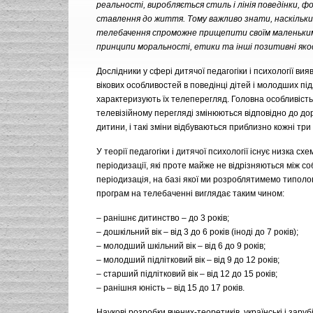
реальності, виробляється стиль і лінія поведінки, 
ставлення до життя. Тому важливо знати, наскільк
телебачення спроможне прищепити своїм маленьки
принципи моральності, етики та інші позитивні яко
Дослідники у сфері дитячої педагогіки і психології вияв
вікових особливостей в поведінці дітей і молодших під
характеризують їх телеперегляд. Головна особливість
телевізійному перегляді змінюються відповідно до д
дитини, і такі зміни відбуваються приблизно кожні три 
У теорії педагогіки і дитячої психології існує низка схем
періодизації, які проте майже не відрізняються між со
періодизація, на базі якої ми розроблятимемо типоло
програм на телебаченні виглядає таким чином:
– ранішнє дитинство – до 3 років;
– дошкільний вік – від 3 до 6 років (іноді до 7 років);
– молодший шкільний вік – від 6 до 9 років;
– молодший підлітковий вік – від 9 до 12 років;
– старший підлітковий вік – від 12 до 15 років;
– ранішня юність – від 15 до 17 років.
Наукові розробки вчених-теоретиків, українські і зарубі