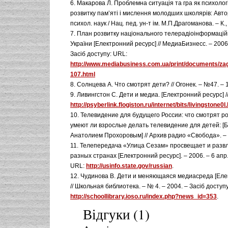
6. Макарова Л. Проблемна ситуація та гра як психолог
розвитку пам’яті і мислення молодших школярів: Авт
психол. наук / Нац. пед. ун-т ім. М.П.Драгоманова. – К.,
7. План розвитку національного телерадіоінформацій
України [Електронний ресурс] // МедиаБизнесс. – 2006.
Засіб доступу: URL:
http://www.mediabusiness.com.ua/print/documents/zag
107.html
8. Солнцева А. Что смотрят дети? // Огонек. – №47. – 1
9. Ливингстон С. Дети и медиа. [Електронний ресурс] /
http://psyberlink.flogiston.ru/internet/bits/livingstone0l
10. Телевидение для будущего России: что смотрят р
умеют ли взрослые делать телевидение для детей: [Б
Анатолием Прохоровым] // Архив радио «Свобода». – 
11. Телепередача «Улица Сезам» просвещает и развл
разных странах [Електронний ресурс]. – 2006. – 6 апр.
URL:
http://usinfo.state.gov/russian
.
12. Чудинова В. Дети и меняющаяся медиасреда [Еле
// Школьная библиотека. – № 4. – 2004. – Засіб доступ
http://schoollibrary.ioso.ru/index.php?news_id=353
.
Відгуки (1)