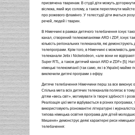
присвячена тваринам. В студії діти можуть доторкнут
віслюка, який жує солому, а також переглянути майст
про рожевого фламінго. У телестудії діти вчаться роз
речей, людей і тварин.
В Німеччині в рамках дитячого телебачення існує тако
канал, створений телекомпаніями ARD і ZDF, існує та
кількість регіональних телеканалів, які демонструють 
телепрограми. Крім того, в Німеччині є можливість ди
телеканали Jetix і Nickelodeon, «але вони не відіграють
Super RTL, а також дитячий канал ARD и ZDF» [5]. Нат
німецькі телекомпанії (так само, як і в Україні) майже 
виключили дитячі програми з ефіру.
Дитяче телебачення Німеччини перш за все виконує о
Спільна мета всіх дитячих телеканалів полягає в том
дітям «весь світ», мотивувати їх творчі здібності і роз
Реалізація цієї мети відбувається в різних програмах
використовують різноманітні літературні і журналістсь
типова німецька освітня програма для дітей молодши
Мишеня» демонструє деякі характерні риси німецьког
телебачення: