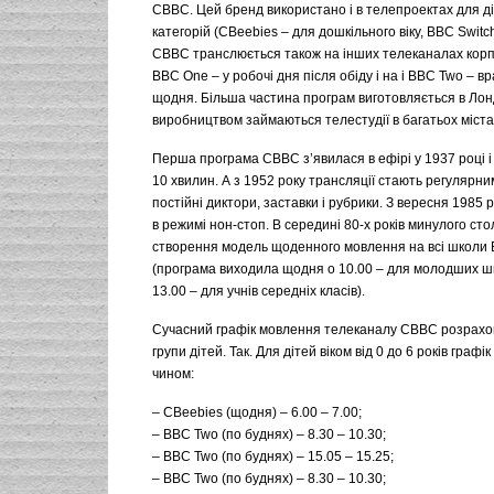
CBBC. Цей бренд використано і в телепроектах для ді
категорій (CBeebies – для дошкільного віку, BBC Switch 
CBBC транслюється також на інших телеканалах корп
BBC One – у робочі дня після обіду і на і BBC Two – вр
щодня. Більша частина програм виготовляється в Лонд
виробництвом займаються телестудії в багатьох міста
Перша програма CBBC з’явилася в ефірі у 1937 році і
10 хвилин. А з 1952 року трансляції стають регулярни
постійні диктори, заставки і рубрики. З вересня 1985
в режимі нон-стоп. В середині 80-х років минулого сто
створення модель щоденного мовлення на всі школи 
(програма виходила щодня о 10.00 – для молодших шк
13.00 – для учнів середніх класів).
Сучасний графік мовлення телеканалу СВВС розрахова
групи дітей. Так. Для дітей віком від 0 до 6 років графі
чином:
– CBeebies (щодня) – 6.00 – 7.00;
– BBC Two (по буднях) – 8.30 – 10.30;
– BBC Two (по буднях) – 15.05 – 15.25;
– BBC Two (по буднях) – 8.30 – 10.30;