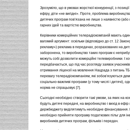
Зрозуміло, що в умовах жорсткої конкуренції, з позиції
ефіру, діти «не вигідні». Проте, проблема виробництва
дитячих програм пов’язана не лише з наявністю (або 
гарних ідей та вартістю виробництва.
Керівники комерційних телерадіокомпаній мають один
вагомий аргумент: оскільки (відповідно до ст. 12 Зако
рекламу») реклама в передачах, розрахованих на дит
заборонена, то виробництво таких програм є неприбу
можуть собі дозволити комерційні телевиробники. І хо
передбачається, що під час розгляду заявок учасників
отримання ліцензії на мовлення Нацрада з питань ТБ 
перевагу телерадіокомпаніям, які зобов’язуються де
соціально-важливі програми (у тому числі і дитячі), од
норма не спрацьовує [7].
Сьогодні необхідно створити такі умови, за яких на к
будуть дитячі передачі, на виробництво і вихід в ефір 
держбюджету виділятимуть необхідне фінансування. К
необхідно прийняти програму податкових пільг для ін
виробників дитячих програм, фільмів і передач.