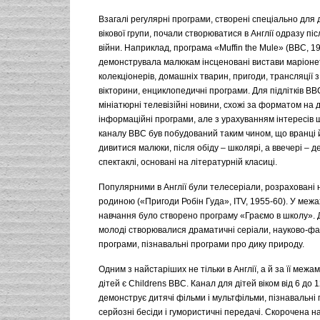
Взагалі регулярні програми, створені спеціально для
вікової групи, почали створюватися в Англії одразу післ
війни. Наприклад, програма «Muffin the Mule» (ВВС, 1
демонструвала малюкам інсценовані вистави маріонето
колекціонерів, домашніх тварин, пригоди, трансляції з 
вікторини, енциклопедичні програми. Для підлітків В
мініатюрні телевізійні новини, схожі за форматом на 
інформаційні програми, але з урахуванням інтересів 
каналу ВВС був побудований таким чином, що вранці 
дивитися малюки, після обіду – школярі, а ввечері – 
спектаклі, основані на літературній класиці.
Популярними в Англії були телесеріали, розраховані 
родиною («Пригоди Робін Гуда», ITV, 1955-60). У межа
навчання було створено програму «Граємо в школу». Дл
молоді створювалися драматичні серіали, науково-фа
програми, пізнавальні програми про дику природу.
Одним з найстаріших не тільки в Англії, а й за її меж
дітей є Childrens BBC. Канал для дітей віком від 6 до 1
демонструє дитячі фільми і мультфільми, пізнавальні 
серйозні бесіди і гумористичні передачі. Скорочена н