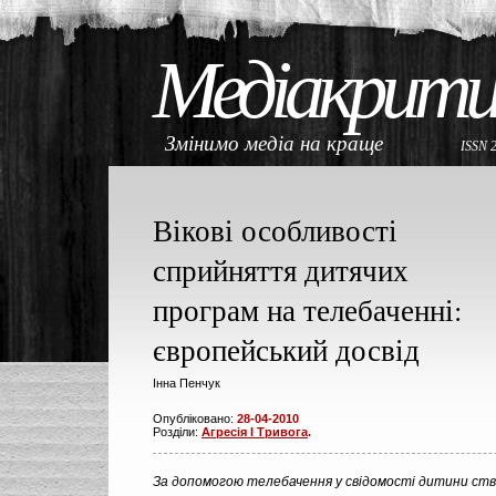
Медіакрити
Змінимо медіа на краще
ISSN 
Вікові особливості
сприйняття дитячих
програм на телебаченні:
європейський досвід
Інна Пенчук
Опубліковано:
28-04-2010
Розділи:
Агресія І Тривога
.
За допомогою телебачення у свідомості дитини ст