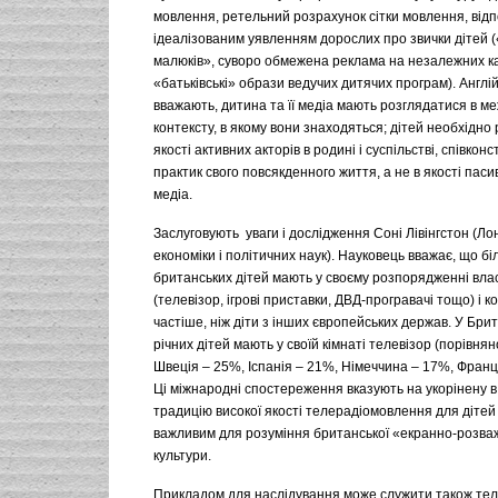
мовлення, ретельний розрахунок сітки мовлення, відп
ідеалізованим уявленням дорослих про звички дітей 
малюків», суворо обмежена реклама на незалежних к
«батьківські» образи ведучих дитячих програм). Англій
вважають, дитина та її медіа мають розглядатися в м
контексту, в якому вони знаходяться; дітей необхідно
якості активних акторів в родині і суспільстві, співконс
практик свого повсякденного життя, а не в якості пасив
медіа.
Заслуговують уваги і дослідження Соні Лівінгстон (Л
економіки і політичних наук). Науковець вважає, що бі
британських дітей мають у своєму розпорядженні влас
(телевізор, ігрові приставки, ДВД-програвачі тощо) і 
частіше, ніж діти з інших європейських держав. У Брит
річних дітей мають у своїй кімнаті телевізор (порівнян
Швеція – 25%, Іспанія – 21%, Німеччина – 17%, Франція
Ці міжнародні спостереження вказують на укорінену в
традицію високої якості телерадіомовлення для дітей і
важливим для розуміння британської «екранно-розва
культури.
Прикладом для наслідування може служити також те