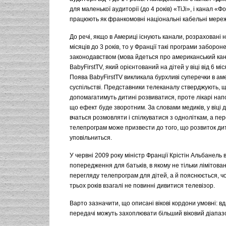
для маленької аудиторії (до 4 років) «TiJi», і канал «Фо-
працюють як франкомовні національні кабельні мереж
До речі, якщо в Америці існують канали, розраховані н
місяців до 3 років, то у Франції такі програми заборон
законодавством (мова йдеться про американський ка
BabyFirstTV, який орієнтований на дітей у віці від 6 місяц
Поява BabyFirstTV викликала бурхливі суперечки в а
суспільстві. Представники телеканалу стверджують, щ
допомагатимуть дитині розвиватися, проте лікарі нап
що ефект буде зворотним. За словами медиків, у віці д
вчаться розмовляти і спілкуватися з одноліткам, а пе
телепрограм може призвести до того, що розвиток ди
уповільниться.
У червні 2009 року міністр Франції Крістін Альбанель
попередження для батьків, в якому не тільки лімітован
перегляду телепрограм для дітей, а й пояснюється, чо
трьох років взагалі не повинні дивитися телевізор.
Варто зазначити, що описані вікові кордони умовні: в
передачі можуть захоплювати більший віковий діапаз