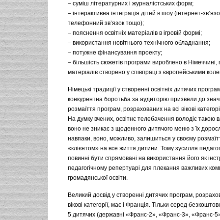
– суміш літературних і журналістських форм;
– інтерактивна інтеграція дітей в шоу (інтернет-зв’язо
телефонний зв’язок тощо);
– пояснення освітніх матеріалів в ігровій формі;
– використання новітнього технічного обладнання;
– потужне фінансування проекту;
– більшість сюжетів програми вироблено в Німеччині,
матеріалів створено у співпраці з європейськими коле
Німецькі традиції у створенні освітніх дитячих програм
конкурентна боротьба за аудиторію призвели до знач
розмаїття програм, розрахованих на всі вікові категорії
На думку вчених, освітнє телебачення володіє такою 
воно не зникає з щоденного дитячого меню з їх дорос
навпаки, воно, можливо, залишиться у своєму розмаїт
«клієнтом» на все життя дитини. Тому зусилля педагогі
повинні бути спрямовані на використання його як інс
педагогічному репертуарі для плекання важливих ком
громадянської освіти.
Великий досвід у створенні дитячих програм, розрахов
вікові категорії, має і Франція. Тільки серед безкошто
5 дитячих (державні «Франс-2», «Франс-3», «Франс-5»