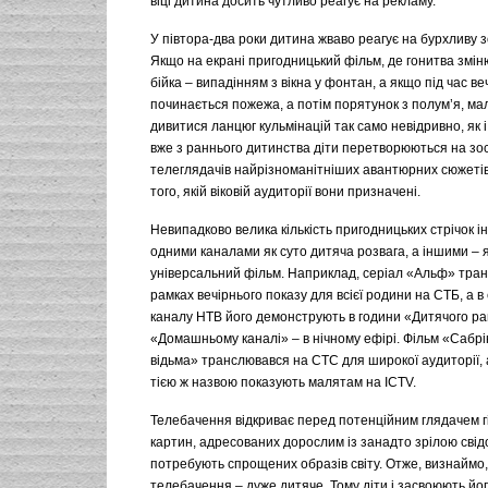
віці дитина досить чутливо реагує на рекламу.
У півтора-два роки дитина жваво реагує на бурхливу 
Якщо на екрані пригодницький фільм, де гонитва зміню
бійка – випадінням з вікна у фонтан, а якщо під час в
починається пожежа, а потім порятунок з полум’я, м
дивитися ланцюг кульмінацій так само невідривно, як 
вже з раннього дитинства діти перетворюються на з
телеглядачів найрізноманітніших авантюрних сюжетів
того, якій віковій аудиторії вони призначені.
Невипадково велика кількість пригодницьких стрічок 
одними каналами як суто дитяча розвага, а іншими – 
універсальний фільм. Наприклад, серіал «Альф» тра
рамках вечірнього показу для всієї родини на СТБ, а в 
каналу НТВ його демонструють в години «Дитячого ра
«Домашньому каналі» – в нічному ефірі. Фільм «Сабрі
відьма» транслювався на СТС для широкої аудиторії, 
тією ж назвою показують малятам на ІCTV.
Телебачення відкриває перед потенційним глядачем гі
картин, адресованих дорослим із занадто зрілою свідо
потребують спрощених образів світу. Отже, визнаймо
телебачення – дуже дитяче. Тому діти і засвоюють йо