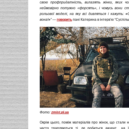
свою профпридатність, вилазять жінки, яких чо
неймовірно потужно «форсять», і чомусь вони с
рольової моделі, на яку всі дивляться і кажуть:
«
вона!
»
”
—
говорить
пані Катерина в інтерв’ю “Суспіль
Фото:
zmist.pl.ua
Окрім цього, поміж матеріалів про жінок, що стали н
часто трапляються ті, де робиться акцент на їх