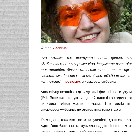
Фото:
vogue.ua
“Ми бачимо, що поступово певні фільми ст
здебільшого це авторське кіно, документальне, ніш
нам потрібно більше масового кіно — це те що з
частині суспільства, і може бути обʼєднавчим ч
контексті,”
—
резюмує
військовослужбовиця.
Аналогічну позицію підтримують і фахівці Інституту м
(ІМІ). Вони наголошують, що найголовніша задача на
видимості жінок усюди, зокрема і в медіа ш
військовослужбовиць до експертних коментарів.
Крім цього, важлива також залученість до цього про
Адже їхнє бажання та зусилля над поліпшенням яко
вирішальними для забезпечення адекватного 