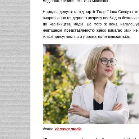
медіааналітикиня “ІМІ” Яна Машкова.
Народна депутатка від партії “Голос” Інна Совсун так
виправлення гендерного розриву необхідно безпосер
до керівництва медіа. До того ж вона наголошує
невтішною представленістю жінок вимагає змін не 
їхньої присутності, а й у ролях, які їм відводяться.
Фото:
detector.media