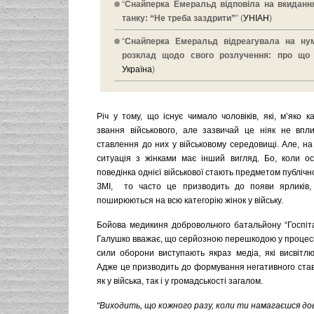
“
Снайперка Емеральд відповіла на вкиданн
танку: “Не треба заздрити”
” (
УНІАН
)
“
Снайперка Емеральд відреагувала на нум
розклад щодо свого розлучення: про що
Україна
)
Річ у тому, що існує чимало чоловіків, які, м’яко 
звання військового, але зазвичай це ніяк не впл
ставлення до них у військовому середовищі. Але, на в
ситуація з жінками має інший вигляд. Бо, коли о
поведінка однієї військової стають предметом публічн
ЗМІ, то часто це призводить до появи ярликів, 
поширюються на всю категорію жінок у війську.
Бойова медикиня добровольчого батальйону “Госпіт
Галушко вважає, що серйозною перешкодою у процесі і
сили оборони виступають якраз медіа, які висвітлю
Адже це призводить до формування негативного став
як у війська, так і у громадськості загалом.
“Виходить, що кожного разу, коли ти намагаєшся дов