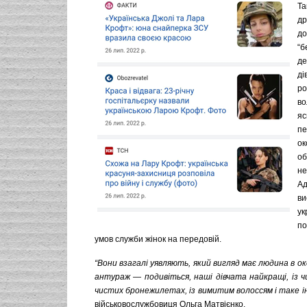
Та
д
д
“б
д
д
р
в
яс
п
о
о
не
А
ви
ук
п
умов служби жінок на передовій.
“Вони взагалі уявляють, який вигляд має людина в о
антураж — подивіться, наші дівчата найкращі, із ч
чистих бронежилетах, із вимитим волоссям і таке і
військовослужбовиця Ольга Матвієнко.