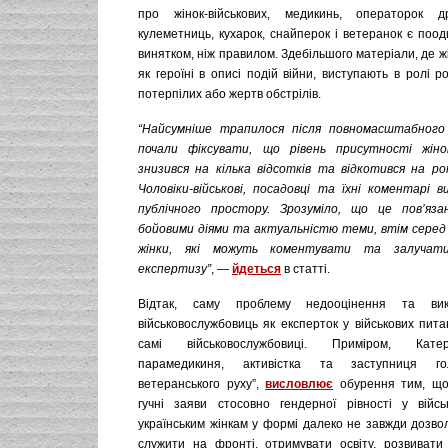
про жінок-військових, медикинь, операторок др
кулеметниць, кухарок, снайперок і ветеранок є поо
винятком, ніж правилом. Здебільшого матеріали, де ж
як героїні в описі подій війни, виступають в ролі ро
потерпілих або жертв обстрілів.
“Найсумніше трапилося після повномасштабного
почали фіксувати, що рівень присутності жін
знизився на кілька відсотків та відкотився на ро
Чоловіки-військові, посадовці та їхні коментарі в
публічного простору. Зрозуміло, що це пов’яз
бойовими діями та актуальністю теми, втім серед 
жінки, які можуть коментувати та залучати
експертизу”
, —
йдеться
в статті.
Відтак, саму проблему недооцінення та вик
військовослужбовиць як експерток у військових пита
самі військовослужбовиці. Приміром, Кат
парамедикиня, активістка та заступниця го
ветеранського руху”,
висловлює
обурення тим, що
гучні заяви стосовно гендерної рівності у війсь
українським жінкам у формі далеко не завжди дозво
служити на фронті, отримувати освіту, розвивати 