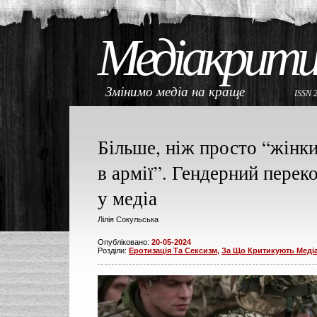
Медіакрити
Змінимо медіа на краще
ISSN 
Більше, ніж просто “жінк
в армії”. Гендерний перек
у медіа
Лілія Сокульська
Опубліковано:
20-05-2024
Розділи:
Еротизація Та Сексизм
,
За Що Критикують Меді