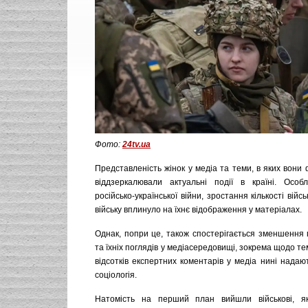
Фото:
24tv.ua
Представленість жінок у медіа та теми, в яких вони 
віддзеркалювали актуальні події в країні. Особ
російсько-української війни, зростання кількості вій
війську вплинуло на їхнє відображення у матеріалах.
Однак, попри це, також спостерігається зменшення 
та їхніх поглядів у медіасередовищі, зокрема щодо те
відсотків експертних коментарів у медіа нині надаю
соціологія.
Натомість на перший план вийшли військові, як