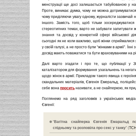
менструації ще досі залишається табуйованою у наш
Проте, виникає думка, чому не можна дотримуватися
чому приділяючи увагу одному, журналісти зазвичай н
іншого. Замість того, щоб тільки зосереджуватися
стереотипних темах, варто не забувати запитувати жі
знання та досвід у конкретній сфері військової дія
сьогодні як не коли важливо, щоб жінки сприймалися
у своїй галузі, а не просто були “жінками в армії”. Їхні
досвід мають поважатися та бути враховуваними на рів
Далі варто згадати і про те, що публікації у З
каталізатором для формування узагальнень та негат
щодо жінок в армії. Прикладом такого явища є героїня
скандальних матеріалів, Євгенія Емеральд, поліцейсь
себе вона
просить
називати, а не снайперкою, як при
Поглянемо на ряд заголовків з українських меді
Євгенії:
“
Вагітна снайперка Євгенія Емаральд п
спідньому та розповіла про секс у танку
” (
ТС