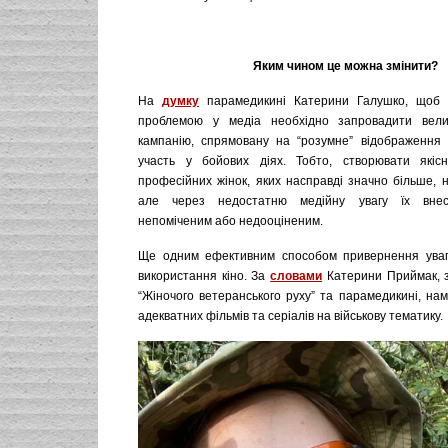
Яким чином це можна змінити?
На
думку
парамедикині Катерини Галушко, щоб 
проблемою у медіа необхідно запровадити вели
кампанію, спрямовану на “розумне” відображення ж
участь у бойових діях. Тобто, створювати якіс
професійних жінок, яких насправді значно більше, 
але через недостатню медійну увагу їх внес
непоміченим або недооціненим.
Ще одним ефективним способом привернення уваги
використання кіно. За
словами
Катерини Приймак, з
“Жіночого ветеранського руху” та парамедикині, на
адекватних фільмів та серіалів на військову тематику.