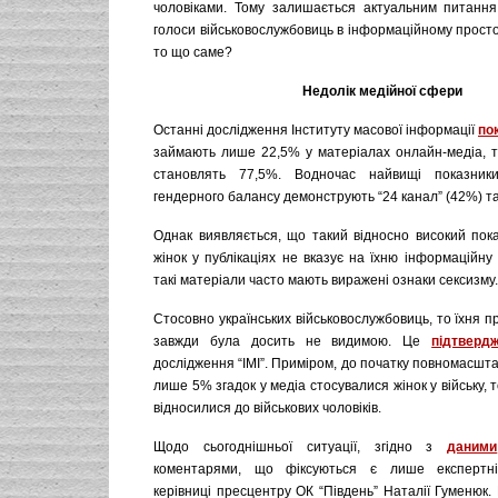
чоловіками. Тому залишається актуальним питання,
голоси військовослужбовиць в інформаційному простор
то що саме?
Недолік медійної сфери
Останні дослідження Інституту масової інформації
по
займають лише 22,5% у матеріалах онлайн-медіа, то
становлять 77,5%. Водночас найвищі показни
гендерного балансу демонструють “24 канал” (42%) та
Однак виявляється, що такий відносно високий пока
жінок у публікаціях не вказує на їхню інформаційну ц
такі матеріали часто мають виражені ознаки сексизму.
Стосовно українських військовослужбовиць, то їхня пр
завжди була досить не видимою. Це
підтверд
дослідження “ІМІ”. Приміром, до початку повномасшт
лише 5% згадок у медіа стосувалися жінок у війську, 
відносилися до військових чоловіків.
Щодо сьогоднішньої ситуації, згідно з
даними
коментарями, що фіксуються є лише експертн
керівниці пресцентру ОК “Південь” Наталії Гуменюк. Б