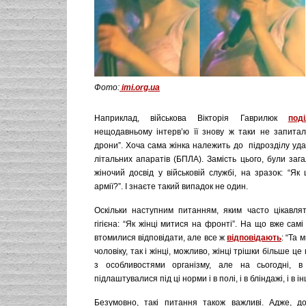
Фото:
imi.org.ua
Наприклад, військова Вікторія Гаврилюк
под
нещодавньому інтерв’ю її знову ж таки не запита
дрони”. Хоча сама жінка належить до підрозділу уд
літальних апаратів (БПЛА). Замість цього, були заг
жіночий досвід у військовій службі, на зразок: “Як
армії?”. І знаєте такий випадок не один.
Оскільки наступним питанням, яким часто цікавлят
гігієна: “Як жінці митися на фронті”. На що вже самі 
втомилися відповідати, але все ж
відповідають
: “Та 
чоловіку, так і жінці, можливо, жінці трішки більше це 
з особливостями організму, але на сьогодні, в 
підлаштувалися під ці норми і в полі, і в бліндажі, і в і
Безумовно, такі питання також важливі. Адже, д