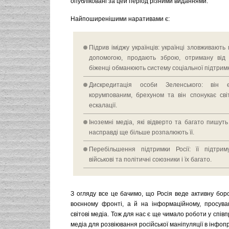
опубліковані за цей період різними виданнями.
Найпоширенішими наративами є:
Підрив іміджу українців: українці зловживають
допомогою, продають зброю, отриману від 
біженці обманюють систему соціальної підтримк
Дискредитація особи Зеленського: він 
корумпованим, брехуном та він спонукає сві
ескалації.
Іноземні медіа, які відверто та багато пишут
насправді ще більше розпалюють її.
Перебільшення підтримки Росії: її підтрим
військові та політичні союзники і їх багато.
З огляду все це бачимо, що Росія веде активну бор
воєнному фронті, а й на інформаційному, просува
світові медіа. Тож для нас є ще чимало роботи у спів
медіа для розвіювання російської маніпуляції в інфоп