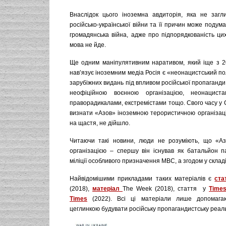
Внаслідок цього іноземна авдиторія, яка не загл
російсько-української війни та її причин може подум
громадянська війна, адже про підпорядкованість цих
мова не йде.
Ще одним маніпулятивним наративом, який іще з 2
нав’язує іноземним медіа Росія є «неонацистський по
зарубіжних видань під впливом російської пропаганд
неофіційною воєнною організацією, неонацист
праворадикалами, екстремістами тощо. Свого часу у 
визнати «Азов» іноземною терористичною організаці
на щастя, не дійшло.
Читаючи такі новини, люди не розуміють, що «Аз
організацією – спершу він існував як батальйон п
міліції особливого призначення МВС, а згодом у складі
Найвідомішими прикладами таких матеріалів є
ста
(2018),
матеріал
The Week (2018), стаття у
Time
Times
(2022). Всі ці матеріали лише допомага
цеглинкою будувати російську пропагандистську реаль