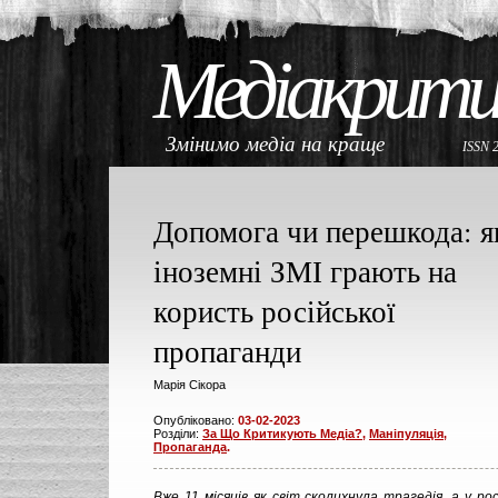
Медіакрити
Змінимо медіа на краще
ISSN 
Допомога чи перешкода: я
іноземні ЗМІ грають на
користь російської
пропаганди
Марія Сікора
Опубліковано:
03-02-2023
Розділи:
За Що Критикують Медіа?
,
Маніпуляція,
Пропаганда
.
Вже 11 місяців як світ сколихнула трагедія, а у рос