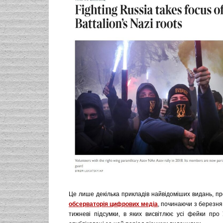
Це лише декілька прикладів найвідоміших видань, п
обсерваторія цифрових медіа
,
починаючи з березня 
тижневі підсумки, в яких висвітлює усі фейки про 