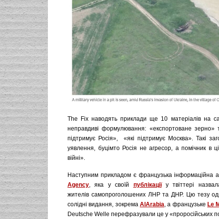
The Fix наводять приклади ще 10 матеріалів на са
неправдиві формулювання: «експортоване зерно» та
підтримує Росія», «які підтримує Москва». Такі за
уявлення, буцімто Росія не агресор, а помічник в ц
війні».
Наступним прикладом є французька інформаційна 
Agency
, яка у своїй
публікації
у твіттері назвал
жителів самопроголошених ЛНР та ДНР. Цю тезу од
солідні видання, зокрема
AlArabia
, а французьке
Le 
Deutsche Welle перефразували це у «проросійських п