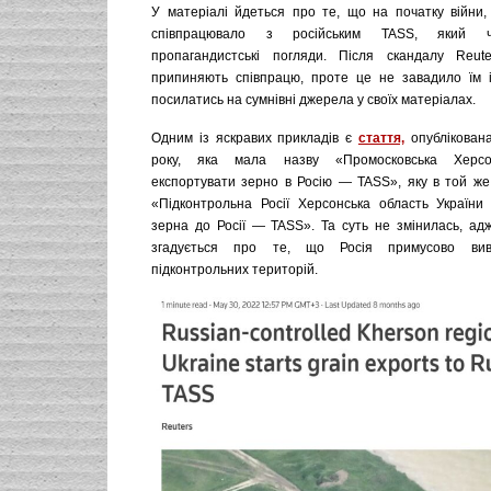
У матеріалі йдеться про те, що на початку війни,
співпрацювало з російським TASS, який ч
пропагандистські погляди. Після скандалу Reut
припиняють співпрацю, проте це не завадило їм і
посилатись на сумнівні джерела у своїх матеріалах.
Одним із яскравих прикладів є
стаття,
опублікован
року, яка мала назву «Промосковська Херс
експортувати зерно в Росію — TASS», яку в той же
«Підконтрольна Росії Херсонська область України
зерна до Росії — TASS». Та суть не змінилась, адж
згадується про те, що Росія примусово ви
підконтрольних територій.