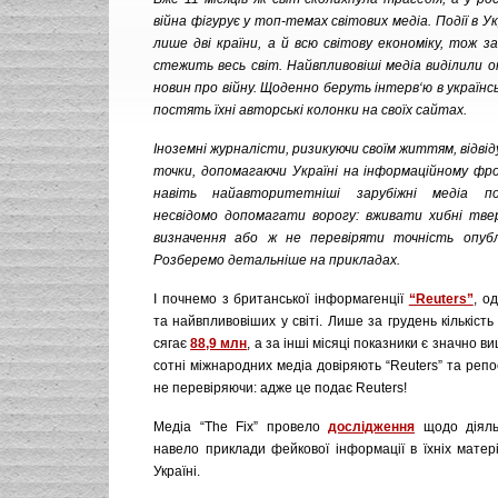
війна фігурує у топ-темах світових медіа. Події в Ук
лише дві країни, а й всю світову економіку, тож з
стежить весь світ. Найвпливовіші медіа виділили о
новин про війну. Щоденно беруть інтерв‘ю в українс
постять їхні авторські колонки на своїх сайтах.
Іноземні журналісти, ризикуючи своїм життям, відві
точки, допомагаючи Україні на інформаційному фро
навіть найавторитетніші зарубіжні медіа п
несвідомо допомагати ворогу: вживати хибні твер
визначення або ж не перевіряти точність опублі
Розберемо детальніше на прикладах.
І почнемо з британської інформагенції
“Reuters”
, о
та найвпливовіших у світі. Лише за грудень кількість
сягає
88,9 млн
, а за інші місяці показники є значно в
сотні міжнародних медіа довіряють “Reuters” та репос
не перевіряючи: адже це подає Reuters!
Медіа “The Fix” провело
дослідження
щодо діяльн
навело приклади фейкової інформації в їхніх матер
Україні.