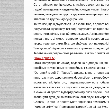
Суть найпопулярніших реальних ігор зводиться до то
людей поміщають у надзвичайно складні умови, і на о
телеглядачів демонструють дарвінівський принцип ви
змаганні за кругленьку суму грошей.
Тобто все, що відбувається на екрані, має, з одного бо
документальну основу: всі події відбуваються в реальн
реальними, цілком звичайними людьми. А з іншого боку, 
потрапляють ці люди, і запропоновані їм умови, вигад
творці телепрограми. Все, що відбувається на екрані, 
“маскується” під нього з великим ступенем правдоподі
Телебачення ретранслює реальний, взятий з життя е
(
www.1plus1.tv
).
Отож, популярні на Заході видовища-підглядання, які
російські та українські телевізійники (“Слабка ланка”, 
“Останній герой-2”, “Гарем”), задовольняють попит ау
пристрастями, адреналіном, боротьбою та випробов
можливостей. Крім того, глядачам пропонують побачи
назвати святеє-святих людських стосунків: двері до сп
в коханні чи просто відверту розмову двох людей. Тоб
зазирнути туди, де за всіма канонами людської моралі
Словом, це вже не простакуваті “пріколи з обломами”
“Камери сміху” чи “Прихованої камери”, де фінал будь