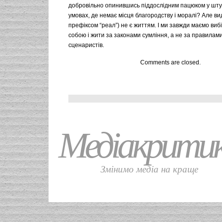
добровільно опинившись піддослідним пацюком у шту
умовах, де немає місця благородству і моралі? Але ви
префіксом “реал”) не є життям. І ми завжди маємо ви
собою і жити за законами сумління, а не за правилами
сценаристів.
Comments are closed.
Медіакрити
Змінимо медіа на краще