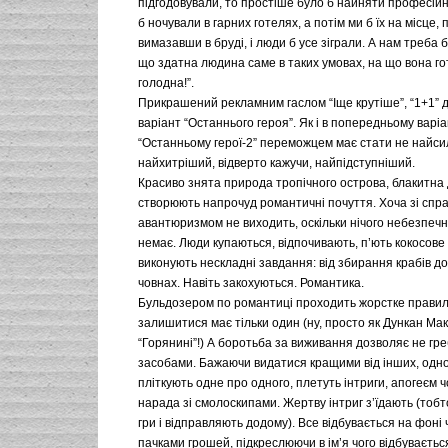
підгодовували, то простіше було б найняти професійн
б ночували в гарних готелях, а потім ми б їх на місце,
вимазавши в бруді, і люди б усе зіграли. А нам треба б
що здатна людина саме в таких умовах, на що вона гот
голодна!”.
Прикрашений рекламним гаслом “Іще крутіше”, “1+1” 
варіант “Останнього героя”. Як і в попередньому варіан
“Останньому герої-2” переможцем має стати не найси
найхитріший, відверто кажучи, найпідступніший.
Красиво знята природа тропічного острова, блакитна 
створюють напрочуд романтичні почуття. Хоча зі спр
авантюризмом не виходить, оскільки нічого небезпечн
немає. Люди купаються, відпочивають, п’ють кокосове 
виконують нескладні завдання: від збирання крабів до
човнах. Навіть закохуються. Романтика.
Бульдозером по романтиці проходить жорстке правил
залишитися має тільки один (ну, просто як Дункан Ма
“Горянині”!) А боротьба за виживання дозволяє не г
засобами. Бажаючи видатися кращими від інших, одн
пліткують одне про одного, плетуть інтриги, апогеєм ч
нарада зі смолоскипами. Жертву інтриг з’їдають (тоб
гри і відправляють додому). Все відбувається на фоні
пачками грошей, підкреслюючи в ім’я чого відбуваєтьс