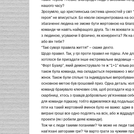
нашого часу?
Зрозуміло, що християнська система цінностей у світ 
героя” не вписується. Бо ніколи сконцентрована на о
збагаченні людина не зможе бути жертовною на благо
команди чи навіть найкращого друга. Та і як воювати з
з людиною, усуваючи її фізично, як конкурента? Як на в
або він тебе?
“Такі суворі правила життя!” – скаже дехто.
Щодо правил. Так, у грі проти правил не підеш. Але д
хотілося би пригадати інше екстремальне видовище 
“Форт Буаяр”, який демонструвало те ж “1+1” кілька ро
також була команда, яка складається переважно з моло
жінок. Також були спільні та індивідуальні випробуван
основною метою був грошовий приз. Одна деталь: кол
команді бракувало ключових слів, щоб розгадати код-з
скарбниці, хтось з гравців добровільно ув’язнював се
для команди підказку, тобто відмовлявся від подальшої 
піти на такий жертовний вчинок було не важко: адже в
виграні гроші все одно поділять на всіх, або ж віддаду
проекти (як і робили деякі команди).
Тож чи є люди такими поганими? Чи може не люди такі,
нав’язані авторами гри? Чи варто грати за чужими пр