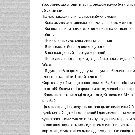
Зрозуміло, що в гонитві за нагородою важко бути спів
об’єктивним.
Під час наради починаються вибухи емоцій:
– Вона змучилася, зривається, ускладнює всім життя.
– Від цієї людини немає жодної користі на острові, вон
робить.
– Цей чоловік дуже слизький і мерзенний.
– Я не вважаю його гідною людиною.
– В неї язик довгий, а розум короткий.
– Ця людина плете інтриги, від неї вже постраждало 
Або ж:
– Я дуже люблю цю людину, мені сумно і боляче з н
але хтось має піти. Нехай піде він!
Жертва, яку з’їли, – це егоїст, самолюб або ж – нікчема
непотріб. Даючи такі характеристики, чоловіки не со
ображати жінок, молоді люди – людей похилих. Мета 
засоби?
Що ж насправді показують автори цього видовища? Р
суспільства? Що світ жорстокий і для досягнення мет
бути жорстоким? Уявімо картину: люди нібито разом 
виживання, шукають їжу, сидять біля багаття, їдять з 
жартують, усміхаються одне одному, але насправді вон