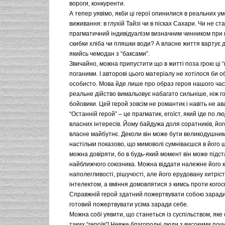
вороги, конкуренти.
А тепер уявімо, якби ці герої опинилися в реальних у
виживання: в глухій Тайзі чи в пісках Сахари. Чи не ст
прагматичний індивідуалізм визначним чинником при п
скибки хліба чи пляшки води? А власне життя вартує 
якийсь чемодан з “баксами”.
Звичайно, можна припустити що в житті поза грою ці “г
поганими. І авторові цього матеріалу не хотілося би о
особисто. Мова йде лише про образ героя нашого часу
реальне дійство вимальовує набагато сильніше, ніж го
бойовики. Цей герой зовсім не романтик і навіть не а
“Останній герой” – це прагматик, егоїст, який іде по л
власних інтересів. Йому байдужа доля соратників, йог
власне майбутнє. Деколи він може бути великодушним
настільки показово, що мимоволі сумніваєшся в його 
можна довіряти, бо в будь-який момент він може підст
найближчого союзника. Можна віддати належне його к
наполегливості, рішучості, але його ерудовану хитріс
інтелектом, а вміння домовлятися з кимсь проти когос
Справжній герой здатний пожертвувати собою заради
готовий пожертвувати усіма заради себе.
Можна собі уявити, що станеться із суспільством, яке
таких “героїв”! Невже благородні люди з високими почу