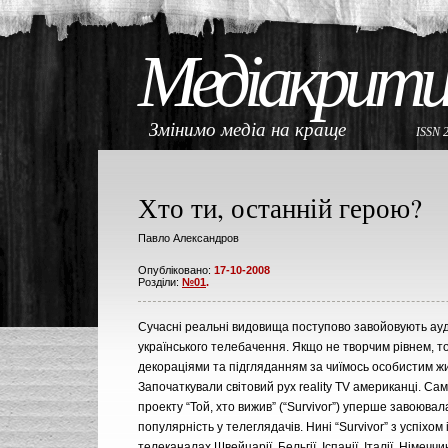
Медіакрити
Змінимо медіа на краще
ISSN 
Хто ти, останній герою?
Павло Александров
Опубліковано:
17-10-2008
Розділи:
№01
.
Сучасні реальні видовища поступово завойовують ау
українського телебачення. Якщо не творчим рівнем, 
декораціями та підгляданням за чиїмось особистим ж
Започаткували світовий рух reality TV американці. Сам
проекту “Той, хто вижив” (“Survivor”) уперше завоюва
популярність у телеглядачів. Нині “Survivor” з успіхом
телеканалах Швейцарії, Бельгії, Іспанії, Італії, Німечч