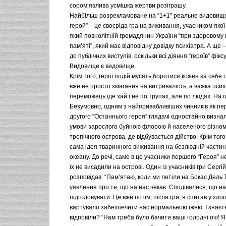
сором’язлива усмішка жертви розіграшу.
Найбільш розрекламоване на “1+1” реальне видовище
герой” – це своєріда гра на виживання, учасником якої
який повнолітній громадянин України “при здоровому г
пам’яті”, який має відповідну довідку психіатра. А ще 
до публічних виступів, оскільки всі діяння “героїв” фі
Видовище є видовище.
Крім того, герої подій мусять боротися кожен за себе і
вже не просто змагання на витривалість, а важка псих
переможець іде хай і не по трупах, але по людях. На оч
Безумовно, одним з найпривабливіших чинників як пер
другого “Останнього героя” глядачі одностайно визна
умови зарослого буйною флорою й населеного різно
тропічного острова, де відбувається дійство. Крім того
сама ідея тваринного виживання на безлюдній частин
океану. До речі, саме в це учасники першого “Героя” н
їх не висадили на острові. Один із учасників гри Серг
розповідав: “Пам’ятаю, коли ми летіли на Бокас Дель 
уявлення про те, що на нас чекає. Сподівалися, що на
підгодовувати. Це вже потім, після гри, я спитав у хлоп
вартувало забезпечити нас нормальною їжею. І знаєт
відповіли? “Нам треба було бачити ваші голодні очі! Я