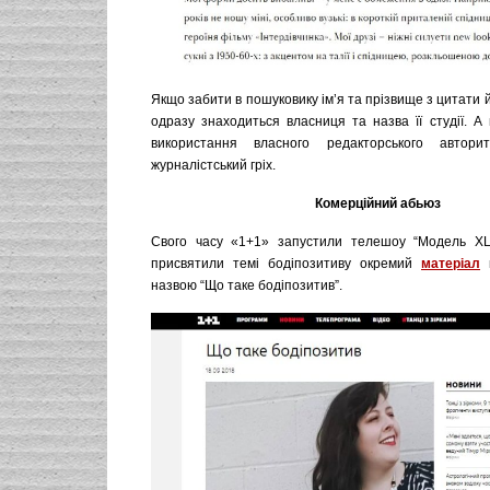
Якщо забити в пошуковику ім’я та прізвище з цитати й
одразу знаходиться власниця та назва її студії. А
використання власного редакторського автор
журналістський гріх.
Комерційний абьюз
Свого часу «1+1» запустили телешоу “Модель ХL”
присвятили темі бодіпозитиву окремий
матеріал
п
назвою “Що таке бодіпозитив”.