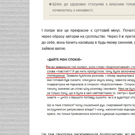
Шлях до здорових стосунків з власним тіло
починатись з ненависті.
І попри все це прекрасне є суттєвий мінус. Почато
через образу авторки на суспільство. Через її ж прет
до себе, вона бачить насмішку в будь-якому синонімі, 
зайвою вагою.
Це теж своєрідна дискримінація бодіпозитиву: всі м