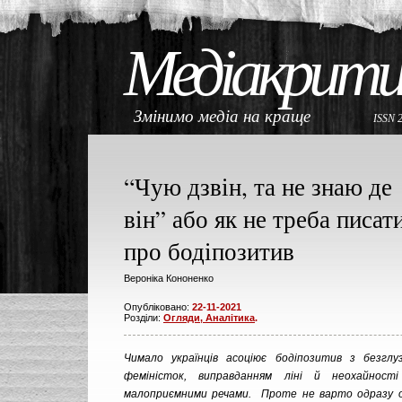
Медіакрити
Змінимо медіа на краще
ISSN 
“Чую дзвін, та не знаю де
він” або як не треба писат
про бодіпозитив
Вероніка Кононенко
Опубліковано:
22-11-2021
Розділи:
Огляди, Аналітика
.
Чимало українців асоціює бодіпозитив з безглу
феміністок, виправданням ліні й неохайнос
малоприємними речами. Проте не варто одразу 