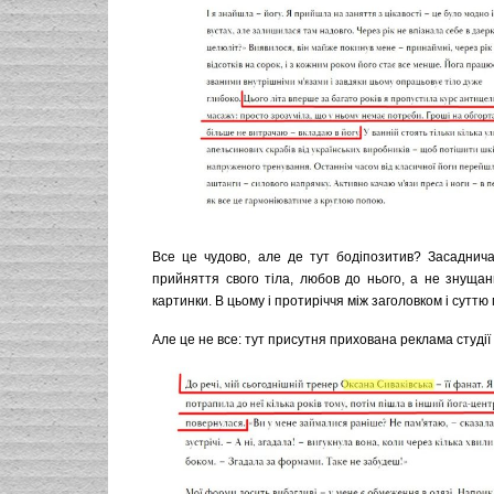
Все це чудово, але де тут бодіпозитив? Засаднича 
прийняття свого тіла, любов до нього, а не знущан
картинки. В цьому і протиріччя між заголовком і суттю
Але це не все: тут присутня прихована реклама студії 