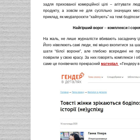
задля прихованої комерційної цілі – агітувати лю
продукту, а зовсім не для суспільно значущих ме
приклад, як медіапроєкти “хайпують” на темі бодіпози
Найгірший ворог
–
комплекси і соро
На жаль, не лише журналісти вбивають засадничу ід
Його нівелюють самі люди, які міцно вхопитися за ша
шати “білої ворони”, але глибоко всередині не п
повірили у свою красу. За них говорять комплекси і о
саме це понівечило прекрасний
матеріал
«Гендеру в