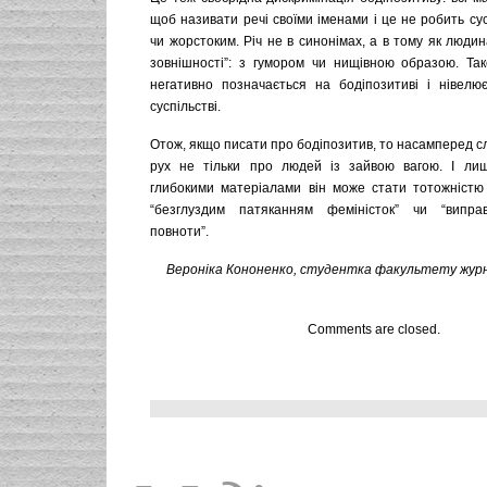
щоб називати речі своїми іменами і це не робить су
чи жорстоким. Річ не в синонімах, а в тому як люди
зовнішності”: з гумором чи нищівною образою. Та
негативно позначається на бодіпозитиві і нівелює
суспільстві.
Отож, якщо писати про бодіпозитив, то насамперед сл
рух не тільки про людей із зайвою вагою. І ли
глибокими матеріалами він може стати тотожністю 
“безглуздим патяканням феміністок” чи “випра
повноти”.
Вероніка Кононенко,
студентка факультету журн
Comments are closed.