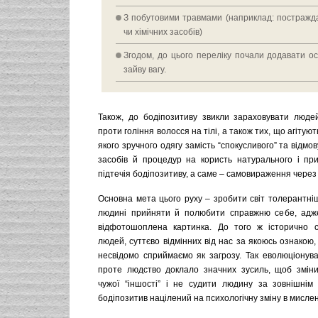
З побутовими травмами (наприклад: постражда
чи хімічних засобів)
Згодом, до цього переліку почали додавати о
зайву вагу.
Також, до бодіпозитиву звикли зараховувати людей
проти гоління волосся на тілі, а також тих, що агітуют
якого зручного одягу замість “спокусливого” та відмо
засобів й процедур на користь натурального і пр
підтечія бодіпозитиву, а саме – самовираження через
Основна мета цього руху – зробити світ толерантні
людині прийняти й полюбити справжню себе, адж
відфотошоплена картинка. До того ж історично с
людей, суттєво відмінних від нас за якоюсь ознакою
несвідомо сприймаємо як загрозу. Так еволюціонува
проте людство доклало значних зусиль, щоб змін
чужої “іншості” і не судити людину за зовнішнім 
бодіпозитив націлений на психологічну зміну в мисле