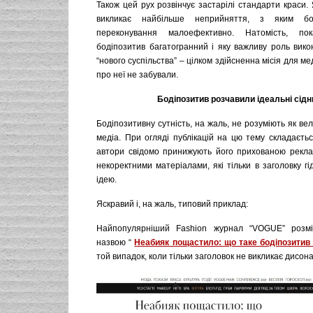
Також цей рух розвінчує застарілі стандарти краси. 
викликає найбільше неприйняття, з яким б
переконування малоефективно. Натомість, пок
бодіпозитив багатогранний і яку важливу роль вико
“нового суспільства” – цілком здійсненна місія для м
про неї не забували.
Бодіпозитив розчавили ідеальні сідн
Бодіпозитивну сутність, на жаль, не розуміють як вели
медіа. При огляді публікацій на цю тему складаєть
автори свідомо принижують його прихованою рекл
некоректними матеріалами, які тільки в заголовку г
ідею.
Яскравий і, на жаль, типовий приклад:
Найпопулярніший Fashion журнал “VOGUE” розмі
назвою “
Неабияк пощастило: що таке бодіпозитив
той випадок, коли тільки заголовок не викликає дисона