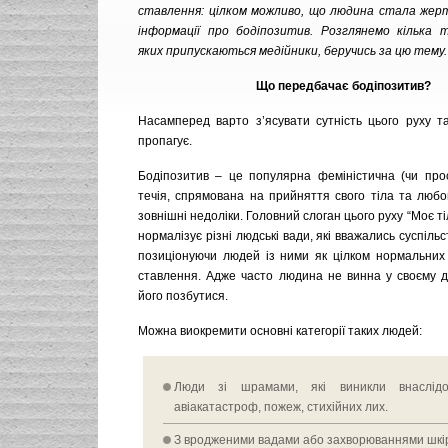
ставлення: цілком можливо, що людина стала жер
інформації про бодіпозитив. Розглянемо кілька 
яких припускаються медійники, беручись за цю тему.
Що передбачає бодіпозитив?
Насамперед варто з’ясувати сутність цього руху та 
пропагує.
Бодіпозитив – це популярна феміністична (чи прос
течія, спрямована на прийняття свого тіла та любо
зовнішні недоліки. Головний слоган цього руху “Моє тіл
нормалізує різні людські вади, які вважались суспіль
позиціонуючи людей із ними як цілком нормальних 
ставлення. Адже часто людина не винна у своєму д
його позбутися.
Можна виокремити основні категорії таких людей:
Люди зі шрамами, які виникли внаслід
авіакатастроф, пожеж, стихійних лих.
З вродженими вадами або захворюваннями шкі