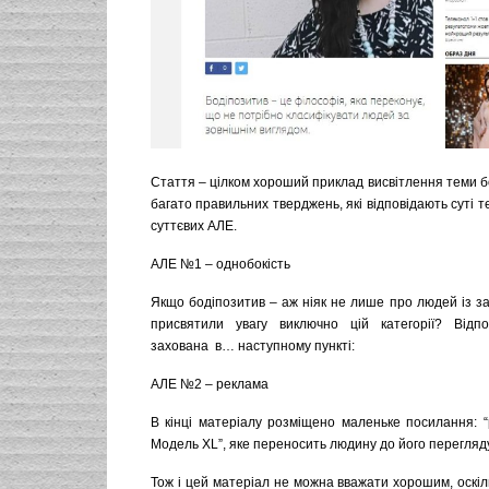
Стаття – цілком хороший приклад висвітлення теми бо
багато правильних тверджень, які відповідають суті теч
суттєвих АЛЕ.
АЛЕ №1 – однобокість
Якщо бодіпозитив – аж ніяк не лише про людей із з
присвятили увагу виключно цій категорії? Відпо
захована в… наступному пункті:
АЛЕ №2 – реклама
В кінці матеріалу розміщено маленьке посилання: 
Модель XL”, яке переносить людину до його перегляду
Тож і цей матеріал не можна вважати хорошим, оскіл