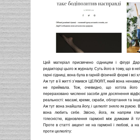
Цей матеріал присвячено сідницям і фігурі Дар
редакторці цього ж журналу. Суть його в тому, що в не
гарні сідниці, вона була в гарній фізичній формі і всі 
Аж тут в її житті з’явився ЦЕЛЮЛІТ, який вона ненави
не приймала. Тож, очевидно, що хотіла його 
перераховано численні засоби для досягнення відфо
реальності: масажі, креми, скраби, обгортання та інш
Аж тут вона знайшла йогу, і целюліт зняло як рукою. 
вона любить себе. Звісно, йога, як напрям глиб
тілесністю, відновлення гармонії між думками й ті
Проте в статті акцент не на гармонії і любові, а н
проти целюліту: