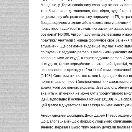
Мащенко, у „Термінологічному словнику основних понят
телебачення, радіомовлення, кіно, відео, аудіо” хара
як „розмовну або розважальну передачу на ТВ, котра
бесіда ведучого з одним або кількома виступаючими (
присутності аудиторії в студії, яка зазвичай жваво реа
розмови)” [4:430]. Автор підручника „Телевізійна журна
практика” Анатолій Яковець формулює своє бачення т
тлумаченні „це розмовне видовище, під час якого відб
спілкування ведучого-рефері з учасником (учасниками
запрошеними до студії, а також ведучого-рефері й уча
зі студією, та яке передбачає запитання й відповіді, 
висловленого з приводу тієї чи іншої теми, визначеної
[9:108]. Симптоматично, що кожен із дослідників ток
поняття діалогічності (полілогічності) як характерног
драматургії розмовних видовищ. „Без діалогу, обміну 
значить їх зіткнення не може бути продуктивного мис
ідей, відповідно й осягнення істини” [3:130]. Інша спра
цей діалог відбувається і чи завжди він має конструкти
Американський дослідник Джон Дарем Пітерс акцентує 
що діалог є „найвищою формою людського спілкування”
вченого, перевага цього типу обміну думками полягає 