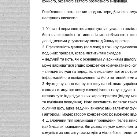
кожного, окремого взятого розмовного видовища.
Розв’язання поставлених завдань передбачає форм
наступних висновків:
1. У статті перманентно акцентується увага на поліжа
його класифікаціях та типологічних особливостях, що 
дослідженими у сучасному масмедійному просторі.
2. Ефективність діалогу (полілогу) у ток-шоу зумовле
подібних програм, котра містить такі складові:
– ведучий та гість, які є основними учасниками діалогу 
може варіюватися згідно конкретної комунікативної сит
– глядачі в студії та перед телеекранами, котрі є отр
інформаційного повідомлення та його потенційними 
3. Функціонування жанру ток-шоу на світових і українс
каналах стимулює появу специфічного типу ведучого 
низкою суто індивідуальних характеристик (іміджу, ма
та публічної поведінки). Його важливість полягає тако
обличчя шоу, адже ведучий виконує амбівалентну фун
і автором, і модератором конкретного розмовного ви
4. Діалогічний тип комунікації у проведенні телевізійн
найбільш виправданим. Він дозволяє усім компонент
комунікативного акту взаємодіяти між собою належни