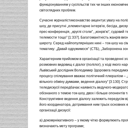
функціонуванням у суспільстві тих чи інших економічн
світоглядних проблем.
Сучасне журналістикознавство акцентує увагу на полі
шоу, де присутні „елементарне інтерв’ю, бесіда, диску
прес-конференція, „круглі столи”, „конрв’ю”, судовий 
телемости тощо” [1:337]. Багатоманітність жанрів виз
широту. Серед найпопулярніших нині – ток-шоу на сі
тематику: „Давай одружимося” (СТБ), „Заборонена зона
Характерним прийомом в організації та проведенні з
розмовних видовищ є діалог (полілог), у ході якого на
Львівський дослідник Володимир Здоровега передумо
процесу спілкування вважає політичний плюралізм – 
вільного обміну думками, ведення діалогу” [3:130]. Ст
теледискусії передбачає наявність ведучого-модерат
обізнаного з темою ток-шоу, двох і більше опонентів та 
Конструктивне ведення діалогу залежить передусім в
його координатора, дотримання ним трьох основних е
організації дискусії:
а) докомунікативного – у якому чітко формулюють про
визначають мету програми;