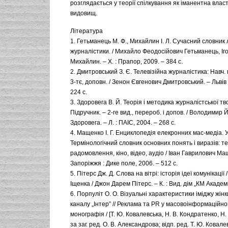
розглядається у теорії спілкування як іманентна влас
видовищ.
Література
1. Гетьманець М. Ф., Михайлин І. Л. Сучасний словник 
журналістики. / Михайло Феодосійович Гетьманець, Іг
Михайлин. – Х. : Прапор, 2009. – 384 с.
2. Дмитровський З. Є. Телевізійна журналістика: Навч. 
3-тє, доповн. / Зенон Євгенович Дмитровський. – Львів 
224 с.
3. Здоровега В. Й. Теорія і методика журналістської тв
Підручник. – 2-ге вид., перероб. і допов. / Володимир
Здоровега. – Л. : ПАІС, 2004. – 268 с.
4. Мащенко І. Г. Енциклопедія елекронних мас-медіа. У 
Термінологічний словник основних понять і виразів: т
радомовлення, кіно, відео, аудіо / Іван Гаврилович Ма
Запоріжжя : Дике поле, 2006. – 512 с.
5. Пітерс Дж. Д. Слова на вітрі: історія ідеї комунікації /
Іщенка / Джон Дарем Пітерс. – К. : Вид. дім „КМ Академі
6. Порпуліт О. О. Візуальні характеристики іміджу жін
каналу „Інтер” // Реклама та PR у масовоінформаційно
монографія / [Т. Ю. Ковалевська, Н. В. Кондратенко, Н. В
за заг. ред. О. В. Александрова; відп. ред. Т. Ю. Ковалев