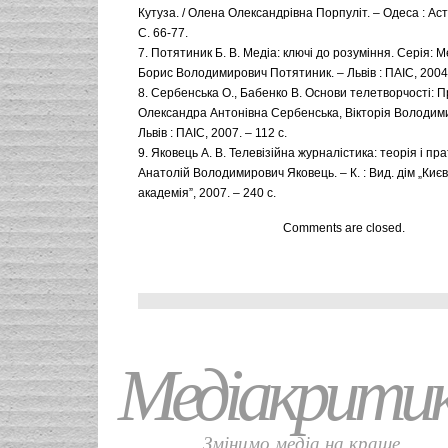
Кутуза. / Олена Олександрівна Порпуліт. – Одеса : Ас
С. 66-77.
7. Потятиник Б. В. Медіа: ключі до розуміння. Серія: М
Борис Володимирович Потятиник. – Львів : ПАІС, 2004.
8. Сербенська О., Бабенко В. Основи телетворчості: П
Олександра Антонівна Сербенська, Вікторія Володими
Львів : ПАІС, 2007. – 112 с.
9. Яковець А. В. Телевізійна журналістика: теорія і пра
Анатолій Володимирович Яковець. – К. : Вид. дім „Ки
академія”, 2007. – 240 с.
Comments are closed.
Медіакрити
Змінимо медіа на краще