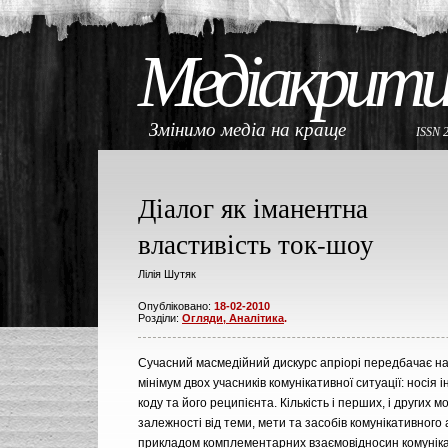
Медіакрити
Змінимо медіа на краще
ISSN 
Діалог як іманентна
властивість ток-шоу
Лілія Шутяк
Опубліковано:
18-02-2010
Розділи:
Огляди, Аналітика
.
Сучасний масмедійний дискурс апріорі передбачає на
мінімум двох учасників комунікативної ситуації: носія
коду та його реципієнта. Кількість і перших, і других 
залежності від теми, мети та засобів комунікативного 
прикладом комплементарних взаємовідносин комунікан