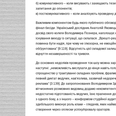
б) комунікативного – коли висувають і захищають тез
запитання до опонентів;
в) посткомунікативного – коли аналізують проведену ди
Важливим компонентом будь-якого публічного обговор
фінал бесіди. Український дослідник Анатолій Яковец
досвід свого колеги Володимира Познера, наголошує н
існування виходу із ситуації, що склалася. „Врешті-ре
повинна бути надія, при чому не ілюзорна, не емоційн
обґрунтована” [9:119]. Відсутність цієї складової зали
відчуття незавершеності та тривоги.
До основних недоліків проведення ток-шоу можна зар
наступні: „неможливість вислухати до кінця навіть гол
спрощенство у трактуванні складних проблем, фрагме
певний диктат ведучих, нав’язлива, зазвичай недоре
реклама” [3:139]. До запропонованих Володимиром З
вітчизняних розмовних видовищ додамо некомпетентн
недостатню підготованість ведучих, їхнє прагнення д
з одного боку, а з іншого – конформізм студійної аудит
здебільшого виконує роль клаки – глядачів, яких найм
створення через оплески успіху/провалу ораторів.