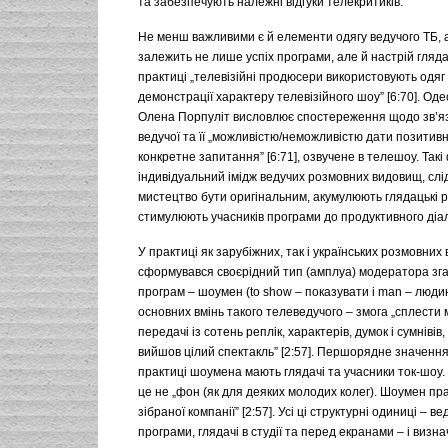
та забезпечують належні відгуки телекритиків.
Не менш важливими є й елементи одягу ведучого ТБ, а
залежить не лише успіх програми, але й настрій глядач
практиці „телевізійні продюсери використовують одяг
демонстрації характеру телевізійного шоу” [6:70]. Од
Олена Порпуліт висловлює спостереження щодо зв’яз
ведучої та її „можливістю/неможливістю дати позитивн
конкретне запитання” [6:71], озвучене в телешоу. Такі
індивідуальний імідж ведучих розмовних видовищ, слі
мистецтво бути оригінальним, акумулюють глядацькі р
стимулюють учасників програми до продуктивного діал
У практиці як зарубіжних, так і українських розмовни
сформувався своєрідний тип (амплуа) модератора зг
програм – шоумен (to show – показувати і man – люди
основних вмінь такого телеведучого – змога „сплести
передачі із сотень реплік, характерів, думок і сумнівів
вийшов цілий спектакль” [2:57]. Першорядне значення 
практиці шоумена мають глядачі та учасники ток-шоу.
це не „фон (як для деяких молодих колег). Шоумен пр
зібраної компанії” [2:57]. Усі ці структурні одиниці – ве
програми, глядачі в студії та перед екранами – і визн