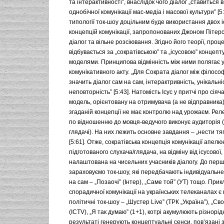
та інтерактивності”, внаслідок чого діалог „ставиться 
однобічної комунікації мас-медіа і масової культури” [5
типології ток-шоу доцільним буде використання двох 
концепцій комунікації, запропонованих Джоном Пітерс
діалог та вільне розсіювання. Згідно його теорії, проц
відбувається за „сократівською” та „ісусовою” концеп
моделями. Принципова відмінність між ними полягає у
комунікативного акту. „Для Сократа діалог між філосо
значить діалог сам на сам, інтерактривність, унікальніс
неповторність” [5:43]. Натомість Ісус у притчі про сія
модель, орієнтовану на отримувача (а не відправника)
згаданій концепції не має контролю над урожаєм. Ре
по відношенню до мовця-ведучого виконує аудиторія (
глядачі). На них лежить основне завдання – „нести т
[5:61]. Отже, сократівська концепція комунікації апелю
підготованого слухача/глядача, на відміну від ісусової
налаштована на чисельних учасників діалогу. До перш
зараховуємо ток-шоу, які передбачають індивідуальне
на сам – „Позаочі” (Інтер), „Саме той” (УТ) тощо. При
спорадичної комунікації на українських телеканалах 
політичні ток-шоу – „Шустер Live” (ТРК „Україна”), „Св
(ICTV), „Я так думаю” (1+1), котрі акумулюють різнорід
результаті генерують концептуальні сенси, пов’язані