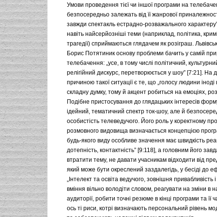
Умови проведення тієї чи іншої програми на телебаче
безпосередньо залежать від її жанрової приналежност
завжди спектакль естрадно-розважального характеру” 
навіть найсерйозніші теми (наприклад, політика, крим
трагедії) сприймаються глядачем як розіграш. Львівсь
Борис Потятиник основу проблеми бачить у самій при
телебачення: „усе, в тому числі політичний, культурний
релігійний дискурс, перетворюється у шоу” [7:21]. На д
причиною такої ситуації є те, що „голосу людини інод
складну думку, тому й акцент робиться на емоціях, розв
Подібне пристосування до глядацьких інтересів форм
ідейний, тематичний спектр ток-шоу, але й безпосере
особистість телеведучого. Його роль у коректному пр
розмовного видовища визначається концепцією прогр
будь-якого виду особливе значення має швидкість реак
дотепність, контактність” [9:118], а головним його зав
втратити тему, не давати учасникам відходити від пр
який може бути окреслений заздалегідь, у бесіді до ефі
„Інтелект та освіта ведучого, зовнішня привабливість і 
вміння вільно володіти словом, реагувати на зміни в н
аудиторії, робити точні резюме в кінці програми та її ч
ось ті риси, котрі визначають персональний рівень м