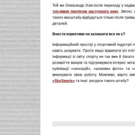
Той же Олександр Усик після переходу у надва
топ-рівня протягом наступного року
. Звісно,
такого масштабу відбудуться тільки після трив
деталей.
Внести корективи чи залишити все як є?
Інформаційний простір у спортивній індустрі
навіть шокувати. Проте якщо відкинути усі плі
інформації зі світу спорту не так вже й багат
розмаїття жанрів та підтримувати інтерес чита
публікації «сенсацій», «шокових фото» та «
виконувати свою роботу. Можливо, варто зм
«SkySports»
та інші ресурси такого штибу?