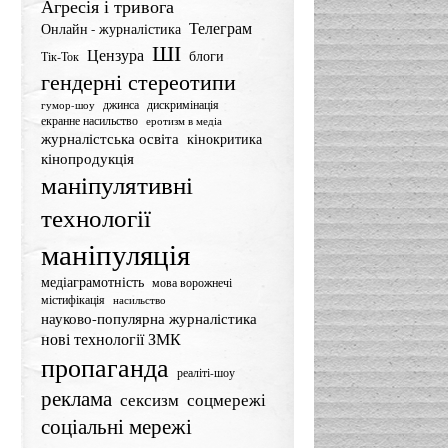
Агресія і тривога
Телеграм
Онлайн - журналістика
ШІ
Цензура
блоги
Тік-Ток
гендерні стереотипи
джинса
дискримінація
гумор-шоу
екранне насильство
еротизм в медіа
журналістська освіта
кінокритика
кінопродукція
маніпулятивні
технології
маніпуляція
медіаграмотність
мова ворожнечі
містифікація
насильство
науково-популярна журналістика
нові технології ЗМК
пропаганда
реаліті-шоу
реклама
сексизм
соцмережі
соціальні мережі