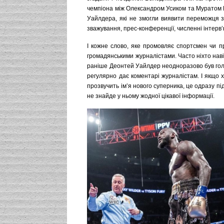
чемпіона між Олександром Усиком та Муратом 
Уайлдера, які не змогли виявити переможця з
зважування, прес-конференції, численні інтерв’ю
І кожне слово, яке промовляє спортсмен чи 
громадянськими журналістами. Часто ніхто наві
раніше Деонтей Уайлдер неодноразово був голов
регулярно дає коментарі журналістам. І якщо 
прозвучить ім’я нового суперника, це одразу п
не знайде у ньому жодної цікавої інформації.