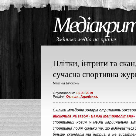
Медіакри
Змінимо медіа на кращ
Плітки, інтриги та ска
сучасна спортивна жур
Максим Білоконь
Опубліковано:
13-09-2019
Розділи:
Огляди, Аналітика
.
Скільки мільйонів доларів отримають боксери з
вискочила на газон «Ванда Метрополітано» у
спортивних новин у медіа кардинально змі
спортивна подія, скільки те, що відбуваєтьс
більше скандалів та інтриг, а не висвітле