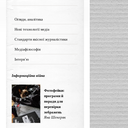
Огляди, аналітика
Нові технології медіа
Стандарти якісної журналістики
Медіафілософія
Інтерв’ю
Інформаційна війна
Фотофейки:
програми й
поради для
перевірки
зображень
Яна Шекеряк