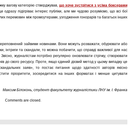
жку вагову категорію стверджував,
що хоче зустрітися з усіма боксерами
 це одразу підігріває інтерес публіки, але ми чудово розуміємо, що всі бої
алих перемовин між промоутерами, узгодження гонорарів та багатьох інших
ї переповнений зайвими новинами. Вони можуть розважати, обурювати або
тки, інтриги та скандали, то можна побачити, що справді важливої для нас
о. Звісно, журналістам потрібно регулярно оновлювати стрічку, створювати
чів до свого ресурсу. Проте, якщо єдиний дієвий метод у цьому випадку це
скандальних заяв», то постає питання щодо здатності авторів якісно
істити пріоритети, зосередитися на інших форматах і менше цитувати
Максим Білоконь, студент факультету журналістики ЛНУ ім. І. Франка
Comments are closed.