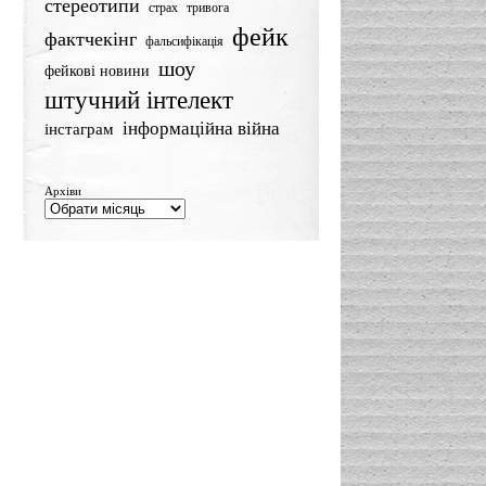
стереотипи
страх
тривога
фейк
фактчекінг
фальсифікація
шоу
фейкові новини
штучний інтелект
інформаційна війна
інстаграм
Архіви