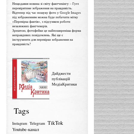
Нещодавня новина зі світу фактчекінгу – Гугл
перевірятиме зображення на правдивість.
Відтепер під час пошуку фото у Google Images
під зображенням можна буде побачити мітку
«Перевірка фактів», з підсумком роботи
незалежних фактчекерів.
Зрештою, фотофейки це найпоширеніша форма
неправдивих повідомлень. Які ще є
інструменти для перевірки зображення на
правдивість?
Дайджести
публікацій
МедіаКритики
Tags
TikTok
Telegram
Instagram
Youtube-канал