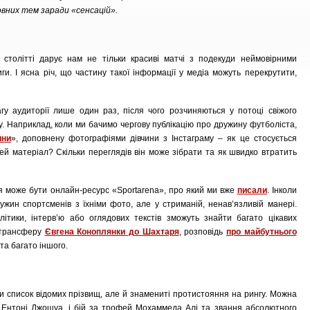
новних тем заради «сенсацій».
столітті дарує нам не тільки красиві матчі з подекуди неймовірними
ги. І ясна річ, що частину такої інформації у медіа можуть перекрутити,
гу аудиторії лише один раз, після чого розчиняються у потоці свіжого
у. Наприклад, коли ми бачимо чергову публікацію про дружину футболіста,
ини
», доповнену фотографіями дівчини з Інстаграму – як це стосується
й матеріал? Скільки переглядів він може зібрати та як швидко втратить
я може бути онлайн-ресурс «Sportarena», про який ми вже
писали
. Інколи
жин спортсменів з їхніми фото, але у стриманій, ненав’язливій манері.
ітики, інтерв’ю або оглядових текстів зможуть знайти багато цікавих
о трансферу
Євгена Коноплянки до Шахтаря
, розповідь
про майбутнього
та багато іншого.
ки список відомих прізвищ, але й знамениті протистояння на рингу. Можна
 Ентоні Джошуа, і бій за трофей Мохаммеда Алі та звання абсолютного