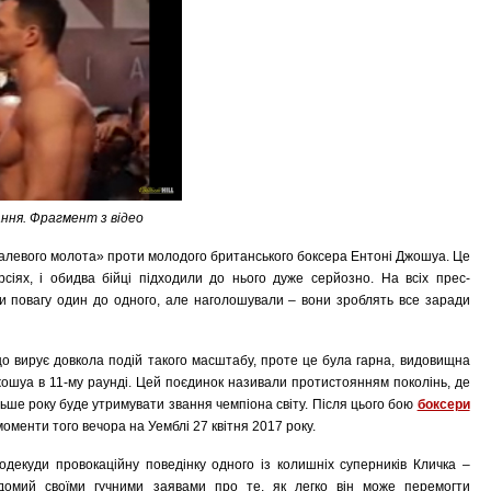
ння. Фрагмент з відео
«сталевого молота» проти молодого британського боксера Ентоні Джошуа. Це
рсіях, і обидва бійці підходили до нього дуже серйозно. На всіх прес-
 повагу один до одного, але наголошували – вони зроблять все заради
, що вирує довкола подій такого масштабу, проте це була гарна, видовищна
ошуа в 11-му раунді. Цей поєдинок називали протистоянням поколінь, де
льше року буде утримувати звання чемпіона світу. Після цього бою
боксери
моменти того вечора на Уемблі 27 квітня 2017 року.
декуди провокаційну поведінку одного із колишніх суперників Кличка –
домий своїми гучними заявами про те, як легко він може перемогти