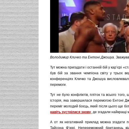
Володимир Кличко та Ентоні Джошуа. Зважува
Тут можна пригадати і останній бій у кар’єрі 
був бій за звання чемпіона світу у трьох ве
конференціях Кличко та Джошуа висловлювали
перемоги.
Тут не було конфліктів, пліток та всього того
історія, яка завершилася перемогою Ентоні Дж
переміг молодий боєць, який після цього ще бі
навіть зустрілися знову
, де згадали найкращі 
А от як негативний приклад можна згадати по
Тайсона Ф’юрі. Непереможний британець ві