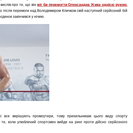
вислів про те, що він
міг би перемогти Олександра Усика однією рукою.
о після перемоги над Володимиром Кличком свій наступний серйозний бій
єдинок закінчився у нічию.
сі все вирішують промоутери, тому прихильникам цього виду спорту
те, коли улюблений спортсмен вийде на ринг проти дійсно серйозного