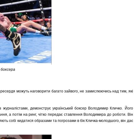
 боксера
ересердя можуть наговорити багато зайвого, не замислюючись над тим, які
 з журналістами, демонструє український боксер Володимир Кличко. Його
ання, а потім на ринг, чітко передає ставлення Володимира до роботи. Він
яють собі кидатися образами та погрозами в бік Кличка-молодшого, він дає