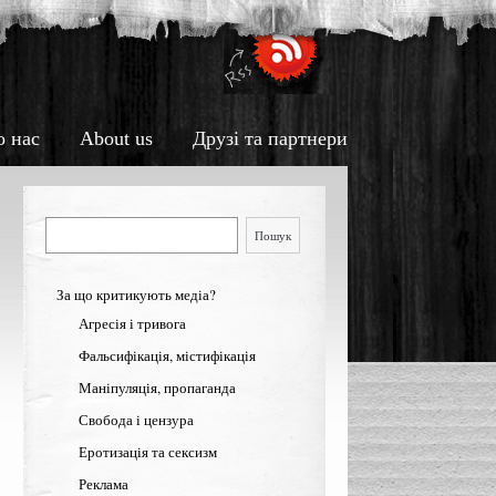
о нас
About us
Друзі та партнери
Пошук
Пошук
За що критикують медіа?
Агресія і тривога
Фальсифікація, містифікація
Маніпуляція, пропаганда
Свобода і цензура
Еротизація та сексизм
Реклама