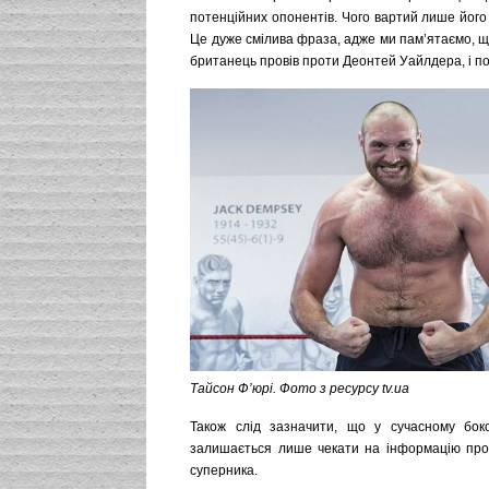
потенційних опонентів. Чого вартий лише його 
Це дуже смілива фраза, адже ми пам’ятаємо, щ
британець провів проти Деонтей Уайлдера, і по
Тайсон Ф’юрі. Фото з ресурсу tv.ua
Також слід зазначити, що у сучасному бок
залишається лише чекати на інформацію про 
суперника.