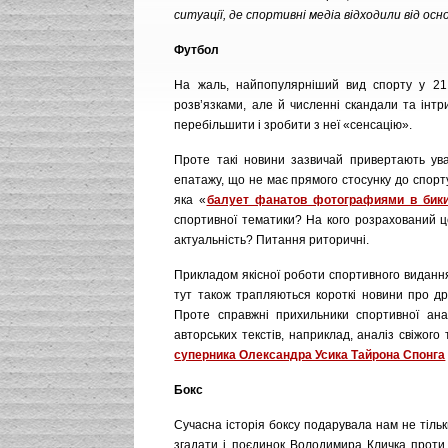
ситуації, де спортивні медіа відходили від ос
Футбол
На жаль, найпопулярніший вид спорту у 21 
розв’язками, але й численні скандали та інтри
перебільшити і зробити з неї «сенсацію».
Проте такі новини зазвичай привертають ува
епатажу, що не має прямого стосунку до спорт
яка «
балует фанатов фотографиями в бик
спортивної тематики? На кого розрахований це
актуальність? Питання риторичні.
Прикладом якісної роботи спортивного виданн
тут також трапляються короткі новини про дру
Проте справжні прихильники спортивної анал
авторських текстів, наприклад, аналіз свіжог
суперника Олександра Усика Тайрона Спонга
Бокс
Сучасна історія боксу подарувала нам не тіль
згадати і поєдинок Володимира Кличка проти