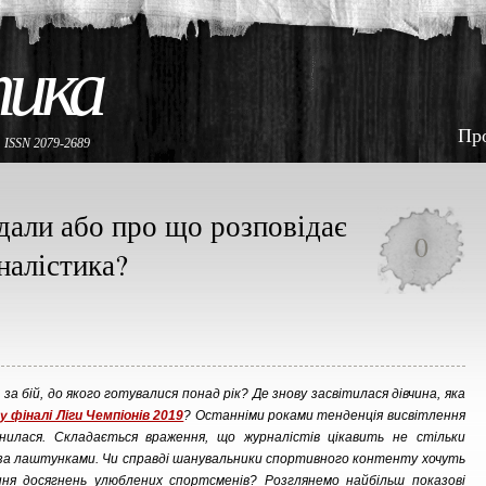
тика
Пр
е
ISSN 2079-2689
ндали або про що розповідає
0
налістика?
а бій, до якого готувалися понад рік? Де знову засвітилася дівчина, яка
 фіналі Ліги Чемпіонів 2019
? Останніми роками тенденція висвітлення
нилася. Складається враження, що журналістів цікавить не стільки
я за лаштунками. Чи справді шанувальники спортивного контенту хочуть
ння досягнень улюблених спортсменів? Розглянемо найбільш показові