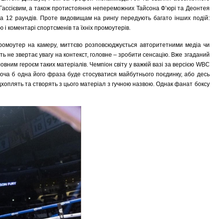
Гассієвим, а також протистояння непереможних Тайсона Ф’юрі та Деонтея
а 12 раундів. Проте видовищам на рингу передують багато інших подій:
 і коментарі спортсменів та їхніх промоутерів.
промоутер на камеру, миттєво розповсюджується авторитетними медіа чи
ть не звертає увагу на контекст, головне – зробити сенсацію. Вже згаданий
ним героєм таких матеріалів. Чемпіон світу у важкій вазі за версією WBC
хоча б одна його фраза буде стосуватися майбутнього поєдинку, або десь
ідхоплять та створять з цього матеріал з гучною назвою. Однак фанат боксу