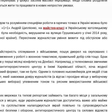
 перебуває у фокусі засобів масової інформації. Медії сповна розділили
чаться жити та працювати в нових непростих умовах.
відом та розумінням специфіки роботи в гарячих точках в Україні можна було
т «1+1» Андрій Цаплієнко, на
майстер-класі
в Українському католицькому
 була необхідність, вирушаючи на вулицю Грушевського у січні 2014 року,
ної країни!). Пересічним журналістам уміння вижити під обстрілом або
айстерність спілкування з військовими, пошук джерел на окупованих і
еження у роботі з воєнною тематикою, правильний добір слів тощо. Брак
лів у перші місяці конфлікту на Донбасі. Наприклад, у теленовинах звичними
нтитерористичного центру в Ізюмі Харківської області, хоча жодної
акий формат, там не було. Одним із головних ньюзмейкерів для медій став
 який завоював довіру журналістів (а відтак і прохідне місце у виборчому
ких виборах) упевненим тоном та рясним використанням військової
ьних мережах та тилові репортажі займають так багато місця у загальному
ться у місцях, куди українським журналістам доступитись важко або майже
а та суспільством налагоджується вкрай повільно та супроводжується
ної безпеки і оборони, антитерористичного центру та силових відомств