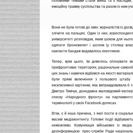
головними темами стали війна та її наслідки,
емоційну травму суспільства та разом із ним у
Вони не були готові до змін: журналістів із дос
злічити на пальцях. Один із них, кореспонден
університеті розповідав, яким шоком для нього
одягати бронежилет і шолом (у столиці влас
накласти бандаж видавалось екзотикою.
Тепер, крім цього, їм довелось опонувати м
прифронтових територіях, раціональне самообм
цих знань і навичок відбився на якості матеріа
були прямі включення з польового штабу а
ексклюзивної картинки, яка виправдовувала б т
Дмитро Тимчук, донедавна маловідомий експерт,
списку «Народного фронту» на парламентсь
термінології у своїх Facebook-дописах.
Втім, є й інша причина, з якої пости в соціал
масиві медіаконтенту. Головні події відбуваю
неможливо. Комунікація військових із меді
дезінформацією: прес-служби Ради національ