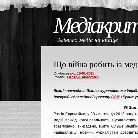
Медіакри
Змінимо медіа на кращ
Що війна робить із мед
Опубліковано:
18-01-2015
Розділи:
Огляди, Аналітика
.
Лекція викладача Школи журналістики Укра
дискусійної складової проекту
CSM
«Культур
Війна 
Розгін Євромайдану 30 листопада 2013 року та
медій прихід нової реальності. Журналістика
травмовано, викрадено, вбито більше медійн
найважливіші новини, журналістам доводить