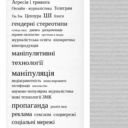
Агресія і тривога
Телеграм
Онлайн - журналістика
ШІ
Цензура
блоги
Тік-Ток
гендерні стереотипи
джинса
дискримінація
гумор-шоу
екранне насильство
еротизм в медіа
журналістська освіта
кінокритика
кінопродукція
маніпулятивні
технології
маніпуляція
медіаграмотність
мова ворожнечі
містифікація
насильство
науково-популярна журналістика
нові технології ЗМК
пропаганда
реаліті-шоу
реклама
сексизм
соцмережі
соціальні мережі