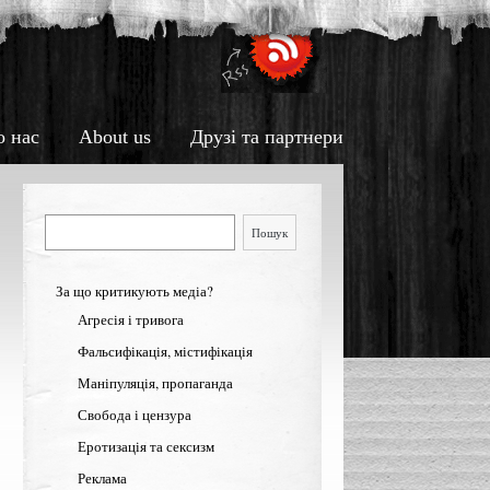
о нас
About us
Друзі та партнери
Пошук
Пошук
За що критикують медіа?
Агресія і тривога
Фальсифікація, містифікація
Маніпуляція, пропаганда
Свобода і цензура
Еротизація та сексизм
Реклама