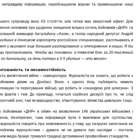
ь неправдиву інформацію, перебільшуючи ворожі та применшуючи наші
ького супроводу воєн ХХ століття, але тепер має зворотний ефект. Для
млення силовиків про щоденне знищення кількох сотень бойовиків «ДНР» та
 колишній командир батальйону «Азов», а тепер народний депутат Андрій
огибших в донецком аэропорту российских спецназовцах, расплываюсь в
вет и вызовет еще большее разочарование и отторжение в нации. Я бы
щи проталкивать. Чтобы вы понимали: в тяжелом бою за 20-тысячный
 по батальону, за день потери в 3-5 убитых — это много
».
нтованість та несамостійність
сть висвітлення війни – самоцензура. Журналісти не знають, що робити з
йовими діями на Донбасі. Вони, з одного боку, публікують чимало
локацію та пересування військ), що робить їх «знахідкою для шпигуна». З
 фактів і тем. До прикладу, точаться серйозні дискусії про те, чи слід
онтовій зоні, такі як мародерство, зґвалтування, вбивства цивільних тощо.
х бойовикам «ДНР» в обмін на визволення 146 українських військових і
, хоча, безперечно, така інформація була б важливою для суспільства.
урналісти говорять про невпевненість у тому, що незручні запитання не
проблема журналістики – думати чи не думати про наслідки – постала
няним медіа бракує тривалої традиції дотримання професійних стандартів.