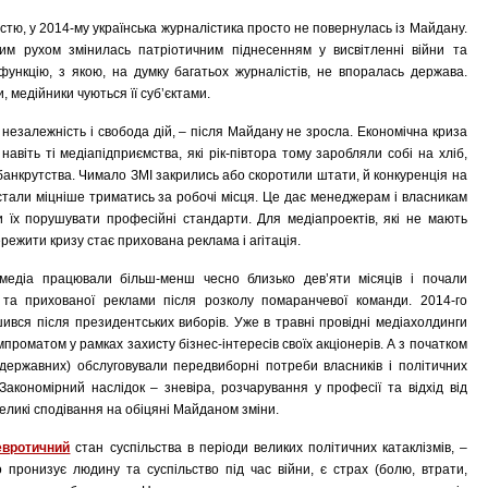
тю, у 2014-му українська журналістика просто не повернулась із Майдану.
ним рухом змінилась патріотичним піднесенням у висвітленні війни та
ункцію, з якою, на думку багатьох журналістів, не впоралась держава.
, медійники чуються її суб’єктами.
я незалежність і свобода дій, – після Майдану не зросла. Економічна криза
навіть ті медіапідприємства, які рік-півтора тому заробляли собі на хліб,
банкрутства. Чимало ЗМІ закрились або скоротили штати, й конкуренція на
 стали міцніше триматись за робочі місця. Це дає менеджерам і власникам
 їх порушувати професійні стандарти. Для медіапроектів, які не мають
ежити кризу стає прихована реклама і агітація.
 медіа працювали більш-менш чесно близько дев’яти місяців і почали
 та прихованої реклами після розколу помаранчевої команди. 2014-го
шився після президентських виборів. Уже в травні провідні медіахолдинги
проматом у рамках захисту бізнес-інтересів своїх акціонерів. А з початком
 державних) обслуговували передвиборні потреби власників і політичних
акономірний наслідок – зневіра, розчарування у професії та відхід від
 великі сподівання на обіцяні Майданом зміни.
евротичний
стан суспільства в періоди великих політичних катаклізмів, –
 пронизує людину та суспільство під час війни, є страх (болю, втрати,