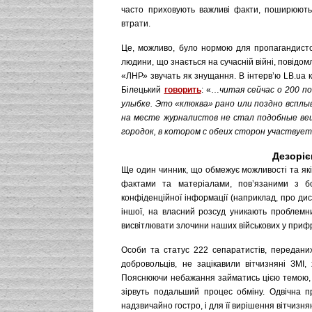
часто приховують важливі факти, поширюют
втрати.
Це, можливо, було нормою для пропагандистс
людини, що знається на сучасній війні, повідо
«ЛНР» звучать як знущання. В інтерв’ю LB.ua
Білецький
говорить
: «…
читая сейчас о 200 п
улыбке. Это «клюква» рано или поздно всплы
на месте журналистов не стал подобные ве
городок, в котором с обеих сторон участвует
Дезоріє
Ще один чинник, що обмежує можливості та які
фактами та матеріалами, пов’язаними з бо
конфіденційної інформації (наприклад, про дис
іншої, на власний розсуд уникають проблемних
висвітлювати злочини наших військових у прифр
Особи та статус 222 сепаратистів, передани
добровольців, не зацікавили вітчизняні ЗМІ
Пояснюючи небажання займатись цією темою, ж
зірвуть подальший процес обміну. Одвічна 
надзвичайно гостро, і для її вирішення вітчиз