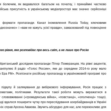
м болючим, як видавалося багатьом на початку, і принаймні частково
йська присутність в українському медіапросторі має значно серйозніші
му формати пропаганди. Канал іномовлення Russia Today, ключовими
однозначно» і «вам не кажуть усієї правди», замаскований під повноцінне
о рівня, яке розповідає про весь світ, а не лише про Росію
британський дослідник пропаганди Пітер Померанцев. На рівні акцентів,
аніпулює й радіо «Голос России», яке до середини 2014-го року мало
о Ера FM». Розпізнати російську пропаганду в україномовній програмі про
д підкупу й залякування до вибіркового інформування, Росія працює з
ломатами, політиками. Результати такої роботи можуть виражатися в
 у слововживанні («громадянська війна», «повстанці», «ополченці» тощо).
нді вдалося поширити чутку про переслідування азербайджанців в Україні
ніх справ Арсена Авакова. Звучить абсурдно для нас, але переконливо для