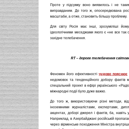
Проте у підсумку воно виявилось і не таки
виправданим. До того ж, опосередкована росі
масштаби, а отже, становить більшу проблему.
Для світу Росія має інші, зрозуміліші йо
ідеологічними меседжами якого є «не все так 
західне телебачення.
RT – дороге телебачення світовог
Феномен його ефективності
чудово пояснює
недомовок та тенденційного добору фактів м
спеціальний проект в ефірі українського «Раді
міжнародні події було дуже важко.
До того ж, використовуючи різні методи, ві
іноземними журналістами, експертами, дип
акцентах, доборі джерел і фактів, ба, навіть
Наприклад, в Азербайджані російській пропага
через вірменське походження Міністра внутріш