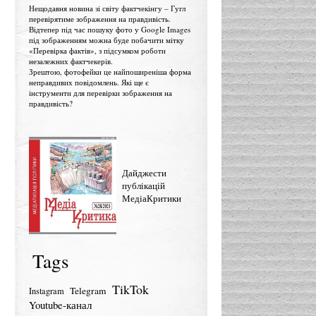
Нещодавня новина зі світу фактчекінгу – Гугл
перевірятиме зображення на правдивість.
Відтепер під час пошуку фото у Google Images
під зображенням можна буде побачити мітку
«Перевірка фактів», з підсумком роботи
незалежних фактчекерів.
Зрештою, фотофейки це найпоширеніша форма
неправдивих повідомлень. Які ще є
інструменти для перевірки зображення на
правдивість?
Дайджести
публікацій
МедіаКритики
Tags
TikTok
Telegram
Instagram
Youtube-канал