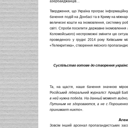
азербайджанців…
Твердження, що Україна програє інформаційну
бачення подій на Донбасі та в Криму на міжнар
величезні кошти на іномовлення, системну робо
світі. Спроби посилити державне іномовлення 
Коломойського) неспроможні змінити цю ситуа
проведеного у грудні 2014 року Київським мі
«Телекритика», створення якісного пропагандис
Суспільство готове до створення українс
Та, на щастя, наше бачення значною мірою 
Російський ліберальний журналіст Аркадій Ба
в ней нужна победа. На данный момент видно
Путиным не здороваются, а не с Порошенко.
принимает никто
».
Аген
Зовсім інший арсенал пропагандистських засоб