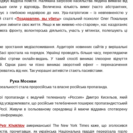
воджує жадоба помсти. Налякана загрозою насильства людина вимагає від
ше сили у відповідь. Величезна кількість вимог (часто абстрактних,
нує з глибокою недовірою до них. Ура-патріотизм – із невпевненістю у
й статті «
Поздравляю, вы убиты
» соціальний психолог Олег Покальчук
дини змінити своє життя. Якщо ж ми живемо «по-старому», нас наздоганяє
мога фронту, волонтерська діяльність, участь у мітингах, полегшують ці
зке зростання медіаспоживання. Аудиторія новинних сайтів у вирішальні
асі зростала на порядок. Українці проводять більше часу, переглядаючи
йні стрічки онлайн-видань. У такий спосіб виникає ілюзорне відчуття
ій. Однак рано чи пізно виникає зворотний ефект – перенасичення
юватись від них. Так учорашні активісти стають пасивістами.
Рука Москви
 реальності стала проросійська та власне російська пропаганда.
кої пропаганди є ведучий телеканалу «Россия» Дмитро Кисельов, який
Слід усвідомлювати, що російське телебачення поширює пропагандистський
осії. Живучи в ізольованому середовищі й маючи віддавна спотворену
дезінформацію.
Petr Khokhlov
американської The New York Times каже, що зголосився
стів, прочитавши, як українська Національна гвардія перерізала горло