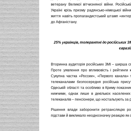
ветерану Великої вітчизняної війни. Російсь
Україні крізь призму радянсько-німецької вій
життя навіть пропагандистський штамп «интер
до Афганістану.
25% українців, толерантні до російських З
євразі
Вторинна аудиторія російських ЗМІ – ширша сп
Проте уявлення про впливовість і рейтинги к
Сукупна частка «России», «Первого канала» 
телеканалами безпосередня російська присут
Одеській області та особливо в Криму показн
нижчими, однак лише в декількох населених 
телеканалів – пенсіонери, що ностальгують за
Рішення влади заборонити ретрансляцію росі
підстави й викликало неоднозначну реакцію як су