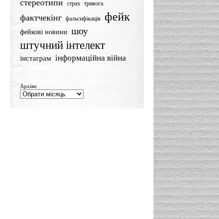
стереотипи
страх
тривога
фейк
фактчекінг
фальсифікація
шоу
фейкові новини
штучний інтелект
інформаційна війна
інстаграм
Архіви