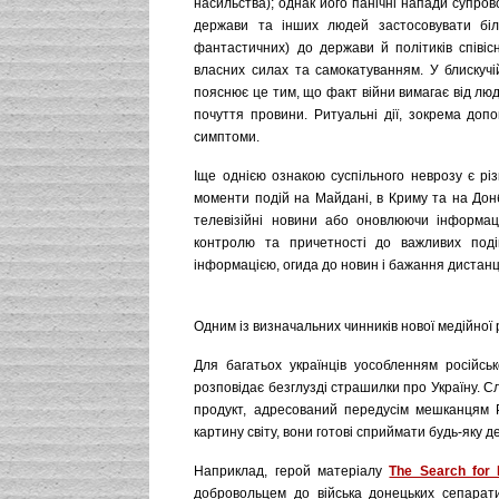
насильства); однак його панічні напади супро
держави та інших людей застосовувати біль
фантастичних) до держави й політиків співіс
власних силах та самокатуванням. У блискучі
пояснює це тим, що факт війни вимагає від лю
почуття провини. Ритуальні дії, зокрема допо
симптоми.
Іще однією ознакою суспільного неврозу є рі
моменти подій на Майдані, в Криму та на Донб
телевізійні новини або оновлюючи інформаці
контролю та причетності до важливих под
інформацією, огида до новин і бажання дистанці
Одним із визначальних чинників нової медійної
Для багатьох українців уособленням російсь
розповідає безглузді страшилки про Україну. 
продукт, адресований передусім мешканцям Р
картину світу, вони готові сприймати будь-яку 
Наприклад, герой матеріалу
The Search for 
добровольцем до війська донецьких сепарати