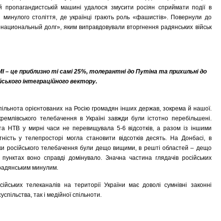
кій пропагандистській машині удалося змусити росіян сприймати події в
ни минулого століття, де українці грають роль «фашистів». Повернули до
национальный долг», яким виправдовували вторгнення радянських військ
МІ – це приблизно ті самі 25%, толерантні до Путіна та прихильні до
йського інтеграційного вектору.
ільнота орієнтованих на Росію громадян інших держав, зокрема й нашої.
ремлівського телебачення в Україні завжди були істотно перебільшені.
та НТВ у мирні часи не перевищувала 5-6 відсотків, а разом із іншими
ність у телепросторі могла становити відсотків десять. На Донбасі, в
ики російського телебачення були дещо вищими, в решті областей – дещо
пунктах воно справді домінувало. Значна частина глядачів російських
 радянським минулим.
йських телеканалів на території України має доволі сумнівні законні
спільства, так і медійної спільноти.