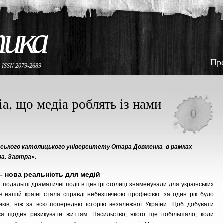
тика
Пр
е
ISSN 2079-2689
іа, що медіа роблять із нами
0
їнського католицького університету Отара Довженка
в рамках
а. Завтра».
– нова реальність для медій
 подальші драматичні події в центрі столиці знаменували для українських
 в нашій країні стала справді небезпечною професією: за один рік було
иків, ніж за всю попередню історію незалежної України. Щоб добувати
ся щодня ризикувати життям. Насильство, якого ще побільшало, коли