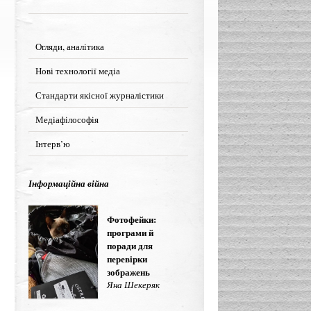
Огляди, аналітика
Нові технології медіа
Стандарти якісної журналістики
Медіафілософія
Інтерв’ю
Інформаційна війна
Фотофейки:
програми й
поради для
перевірки
зображень
Яна Шекеряк