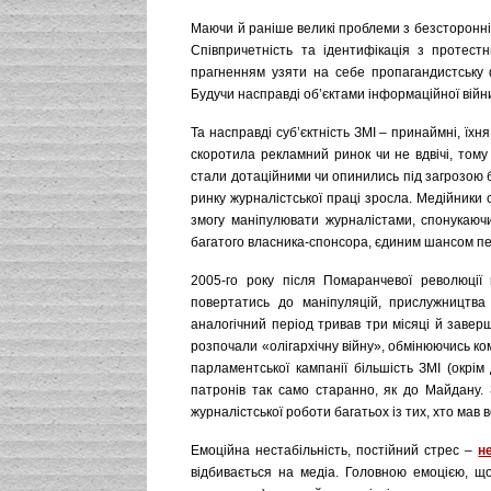
Маючи й раніше великі проблеми з безсторонніс
Співпричетність та ідентифікація з протест
прагненням узяти на себе пропагандистську ф
Будучи насправді об’єктами інформаційної війни
Та насправді суб’єктність ЗМІ – принаймні, їхн
скоротила рекламний ринок чи не вдвічі, тому 
стали дотаційними чи опинились під загрозою 
ринку журналістської праці зросла. Медійники
змогу маніпулювати журналістами, спонукаючи
багатого власника-спонсора, єдиним шансом пер
2005-го року після Помаранчевої революції
повертатись до маніпуляцій, прислужництва
аналогічний період тривав три місяці й завер
розпочали «олігархічну війну», обмінюючись ком
парламентської кампанії більшість ЗМІ (окрім
патронів так само старанно, як до Майдану. З
журналістської роботи багатьох із тих, хто мав
Емоційна нестабільність, постійний стрес –
н
відбивається на медіа. Головною емоцією, що