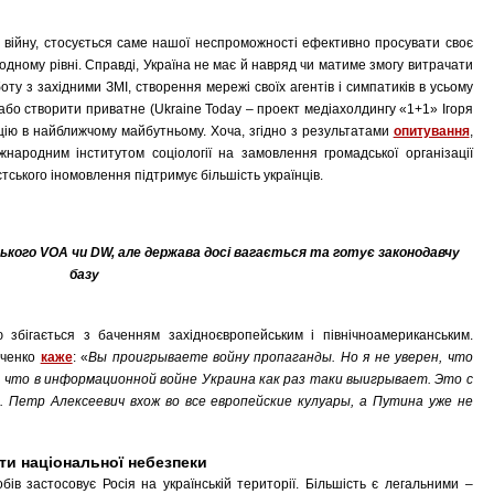
 війну, стосується саме нашої неспроможності ефективно просувати своє
одному рівні. Справді, Україна не має й навряд чи матиме змогу витрачати
ту з західними ЗМІ, створення мережі своїх агентів і симпатиків в усьому
або створити приватне (Ukraine Today – проект медіахолдингу «1+1» Ігоря
цію в найближчому майбутньому. Хоча, згідно з результатами
опитування
,
жнародним інститутом соціології на замовлення громадської організації
тського іномовлення підтримує більшість українців.
ького VOA чи DW, але держава досі вагається та готує законодавчу
базу
збігається з баченням західноєвропейським і північноамериканським.
бченко
каже
: «
Вы проигрываете войну пропаганды. Но я не уверен, что
, что в информационной войне Украина как раз таки выигрывает. Это с
 Петр Алексеевич вхож во все европейские кулуары, а Путина уже не
ти національної небезпеки
ів застосовує Росія на українській території. Більшість є легальними –