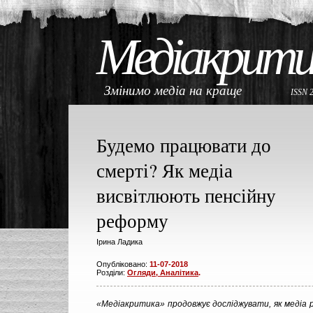
Медіакрити
Змінимо медіа на краще
ISSN 
Будемо працювати до
смерті? Як медіа
висвітлюють пенсійну
реформу
Ірина Ладика
Опубліковано:
11-07-2018
Розділи:
Огляди, Аналітика
.
«Медіакритика» продовжує досліджувати, як медіа 