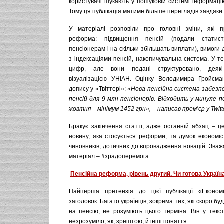
користувачі шукають у пошуковій системі інформацію,
Тому ця публікація матиме більше переглядів завдяки
У матеріалі розповіли про головні зміни, які п
реформа: підвищення пенсій (подали статист
пенсіонерам і на скільки збільшать виплати), вимоги 
з індексаціями пенсій, накопичувальна система. У те
цифр, але вони подані структуровано, деякі
візуалізацією УНІАН. Оцінку Володимира Гройсма
допису у «Твіттері»:
«
Нова пенсійна система забезп
пенсій для 9 млн пенсіонерів. Відходить у минуле пе
жовтня
–
мінімум 1452 грн
»
,
–
написав прем’єр у Twitt
Бракує закінчення статті, адже останній абзац – ц
новину, яка стосується реформи, та думок економіс
чиновників, дотичних до впровадження новацій. Зваж
матеріал – #зрадоперемога.
Пенсійна реформа, рівень другий. Чи готова Україн
Найперша претензія до цієї публікації «Економ
заголовок. Багато українців, зокрема тих, які скоро б
на пенсію, не розуміють цього терміна. Він у текс
незрозуміло, як, зрештою, й інші поняття.