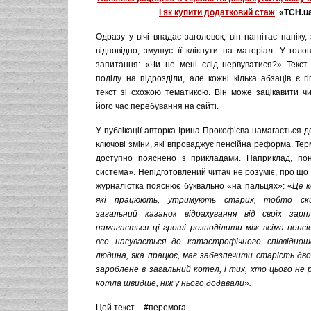
і як купити додатковий стаж
:
«ТСН.
u
Одразу у вічі впадає заголовок, він нагнітає паніку,
відповідно, змушує її клікнути на матеріал. У голо
запитання: «Чи не мені слід нервуватися?» Текст
поділу на підрозділи, але кожні кілька абзаців є 
текст зі схожою тематикою. Він може зацікавити чи
його час перебування на сайті.
У публікації авторка Ірина Прокоф’єва намагається 
ключові зміни, які впроваджує пенсійна реформа. Терм
доступно пояснено з прикладами. Наприклад, пон
система». Непідготовлений читач не розуміє, про що м
журналістка пояснює буквально «на пальцях»: «
Це к
які працюють, утримують старих, тобто с
загальний казанок відрахування від своїх зар
намагається ці гроші розподілити між всіма пенс
все насувається до катастрофічного співвіднош
людина, яка працює, має забезпечити старість двох
зароблене в загальний котел, і тих, хто цього не р
котла швидше, ніж у нього додавали».
Цей текст – #перемога.