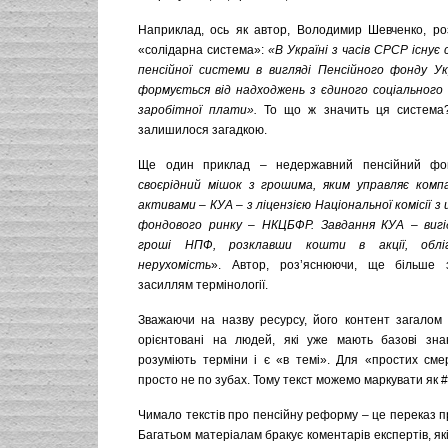
Наприклад, ось як автор, Володимир Шевченко, ро
«солідарна система»:
«В Україні з часів СРСР існує 
пенсійної системи в вигляді Пенсійного фонду У
формується від надходжень з єдиного соціального
заробітної плати
».
То що ж значить ця система?
залишилося загадкою.
Ще один приклад – недержавний пенсійний фо
своєрідний мішок з грошима, яким управляє компа
активами
–
КУА
–
з ліцензією Національної комісії з
фондового ринку
–
НКЦБФР. Завдання КУА
–
вигі
гроші НПФ, розклавши кошти в акції, обліга
нерухомість
». Автор, роз’яснюючи, ще більше з
засиллям термінології.
Зважаючи на назву ресурсу, його контент загалом 
орієнтовані на людей, які уже мають базові зна
розуміють терміни і є «в темі». Для «простих сме
просто не по зубах. Тому текст можемо маркувати як 
Чимало текстів про пенсійну реформу – це переказ п
Багатьом матеріалам бракує коментарів експертів, як