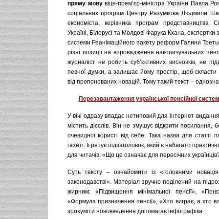
пряму мову
віце-прем’єр-міністра України Павла Ро
соціальних програм Центру Разумкова Людмили Шанг
економіста, керівника програм представництва С
Україні, Білорусі та Молдові Фарука Кхана, експертки 
системи Реанімаційного пакету реформ Галини Треть
різні позиції на впровадження накопичувальних пенсі
журналіст не робить суб’єктивних висновків, не пі
певної думки, а залишає йому простір, щоб скласти
від пропонованих новацій. Тому такий текст – однозн
Перезавантаження української пенсійної систе
У вічі одразу впадає нетиповий для інтернет-видання
містить дієслів. Він не змушує відкрити посилання, 
очевидної користі від себе. Така назва для статті 
газеті. Її рятує підзаголовок, який є набагато практич
для читачів: «Що це означає для пересічних українців
Суть тексту – ознайомити із «головними новація
законодавстві». Матеріал зручно поділений на підрозд
жирним: «Підвищення мінімальної пенсії», «Пенс
«Формула призначення пенсії», «Хто виграє, а хто 
зрозуміти нововведення допомагає інфографіка.