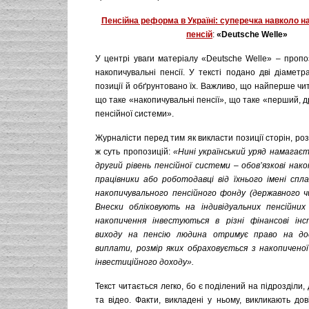
Пенсійна реформа в Україні: суперечка навколо 
пенсій
:
«
Deutsche
Welle
»
У центрі уваги матеріалу «Deutsche Welle» – пропо
накопичувальні пенсії. У тексті подано дві діамет
позиції й обґрунтовано їх. Важливо, що найперше ч
що таке «накопичувальні пенсії», що таке «перший, др
пенсійної системи».
Журналісти перед тим як викласти позиції сторін, роз
ж суть пропозицій:
«Нині український уряд намагає
другий рівень пенсійної системи – обов’язкові нак
працівники або роботодавці від їхнього імені спл
накопичувального пенсійного фонду (державного ч
Внески обліковують на індивідуальних пенсійних 
накопичення інвестуються в різні фінансові інс
виходу на пенсію людина отримує право на дод
виплати, розмір яких обраховується з накопиченої
інвестиційного доходу».
Текст читається легко, бо є поділений на підрозділи
та відео. Факти, викладені у ньому, викликають до