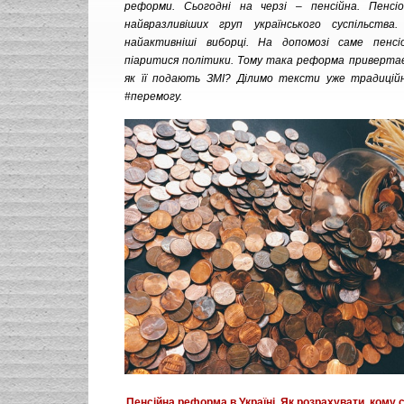
реформи. Сьогодні на черзі – пенсійна. Пенсі
найвразливіших груп українського суспільст
найактивніші виборці. На допомозі саме пенс
піаритися політики. Тому така реформа привертає 
як її подають ЗМІ? Ділимо тексти уже традиційн
#перемогу.
Пенсійна реформа в Україні. Як розрахувати, кому 