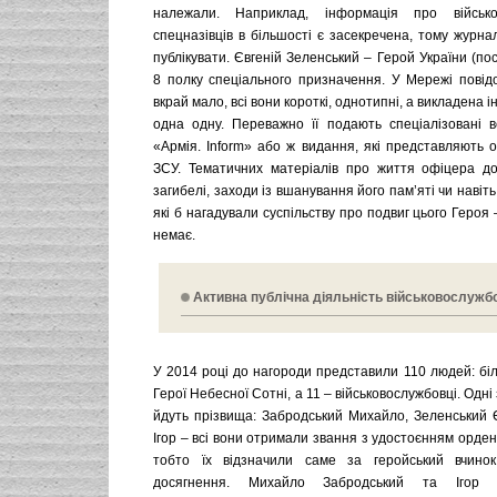
належали. Наприклад, інформація про військов
спецназівців в більшості є засекречена, тому журнал
публікувати. Євгеній Зеленський – Герой України (по
8 полку спеціального призначення. У Мережі повід
вкрай мало, всі вони короткі, однотипні, а викладена
одна одну. Переважно її подають спеціалізовані в
«Армія. Inform» або ж видання, які представляють о
ЗСУ. Тематичних матеріалів про життя офіцера до
загибелі, заходи із вшанування його пам’яті чи навіть
які б нагадували суспільству про подвиг цього Героя 
немає.
Активна публічна діяльність військовослужб
У 2014 році до нагороди представили 110 людей: біл
Герої Небесної Сотні, а 11 – військовослужбовці. Одні
йдуть прізвища: Забродський Михайло, Зеленський Є
Ігор – всі вони отримали звання з удостоєнням орден
тобто їх відзначили саме за геройський вчино
досягнення. Михайло Забродський та Ігор Г