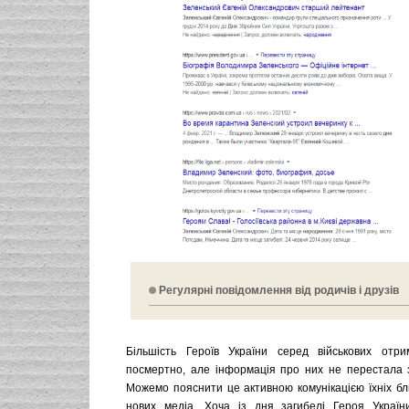
Регулярні повідомлення від родичів і друзів
Більшість Героїв України серед військових отр
посмертно, але інформація про них не перестала з
Можемо пояснити це активною комунікацією їхніх бл
нових медіа. Хоча із дня загибелі Героя Україн