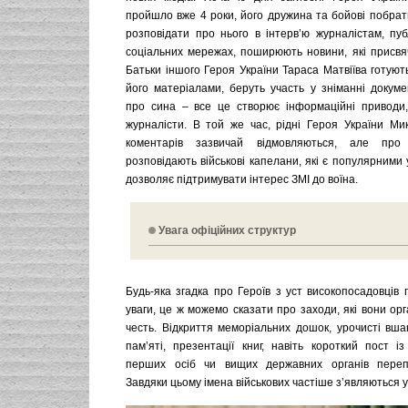
пройшло вже 4 роки, його дружина та бойові побра
розповідати про нього в інтерв’ю журналістам, пуб
соціальних мережах, поширюють новини, які присвяч
Батьки іншого Героя України Тараса Матвіїва готують
його матеріалами, беруть участь у зніманні докуме
про сина – все це створює інформаційні приводи,
журналісти. В той же час, рідні Героя України Мик
коментарів зазвичай відмовляються, але про
розповідають військові капелани, які є популярними 
дозволяє підтримувати інтерес ЗМІ до воїна.
Увага офіційних структур
Будь-яка згадка про Героїв з уст високопосадовців
уваги, це ж можемо сказати про заходи, які вони орг
честь. Відкриття меморіальних дошок, урочисті вша
пам’яті, презентації книг, навіть короткий пост і
перших осіб чи вищих державних органів перепу
Завдяки цьому імена військових частіше з’являються у