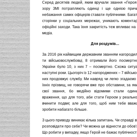
Серед десятків людей, яким вручали звання «Героя 
зору ЗМІ потрапляють одинці і ще однією при
небажання самих офіцерів ставати публічними. Багат
сторінки у соціальних мережах, уникають коментарі
офіційні заходи. Така їхня закритість теж впливає на
медіа.
Для роздумів…
За 2016 рік найвищим державним званням нагородили
ти військовослужбовці, 8 отримали його посмертн
України було 10, з них 7 – посмертно. Схожа ситуа
наступні роки. Цьогоріч із 12 нагороджених – 7 військо
них продовжує службу. Ми навряд чи легко згадаємо 
їхніх прізвищ, не говорячи вже про обставини, за я
свої звання, бо медійно відомими стали одини
враження, що для того, аби стати Героєм у реально
вчинити подвиг, але для того, щоб ним тебе вваж
зробити набагато більше.
З цього приводу виникає кілька запитань. Чи справді 
розповідати про себе? Чи можна це віднести до обов’я
Що робити у випадку, якщо Герой не бажає публічності