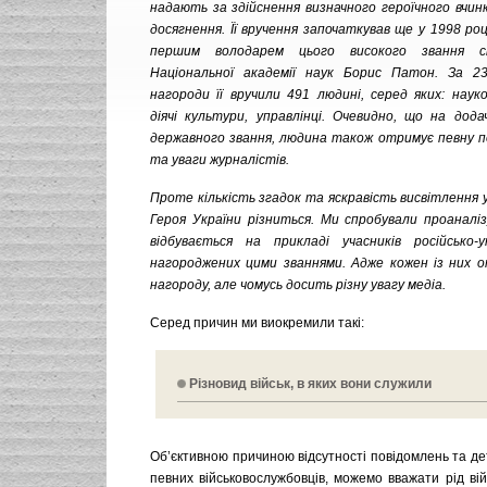
надають за здійснення визначного героїчного вчин
досягнення. Її вручення започаткував ще у 1998 роц
першим володарем цього високого звання 
Національної академії наук Борис Патон. За 23
нагороди її вручили 491 людині, серед яких: науко
діячі культури, управлінці. Очевидно, що на дод
державного звання, людина також отримує певну п
та уваги журналістів.
Проте кількість згадок та яскравість висвітлення 
Героя України різниться. Ми спробували проаналі
відбувається на прикладі учасників російсько-ук
нагороджених цими званнями. Адже кожен із них 
нагороду, але чомусь досить різну увагу медіа.
Серед причин ми виокремили такі:
Різновид військ, в яких вони служили
Об’єктивною причиною відсутності повідомлень та д
певних військовослужбовців, можемо вважати рід вій