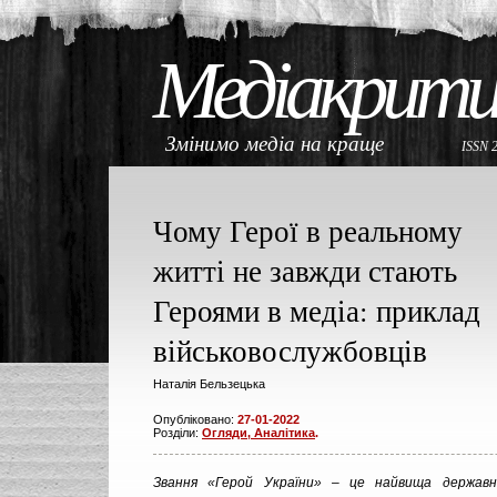
Медіакрити
Змінимо медіа на краще
ISSN 
Чому Герої в реальному
житті не завжди стають
Героями в медіа: приклад
військовослужбовців
Наталія Бельзецька
Опубліковано:
27-01-2022
Розділи:
Огляди, Аналітика
.
Звання «Герой України» – це найвища державн