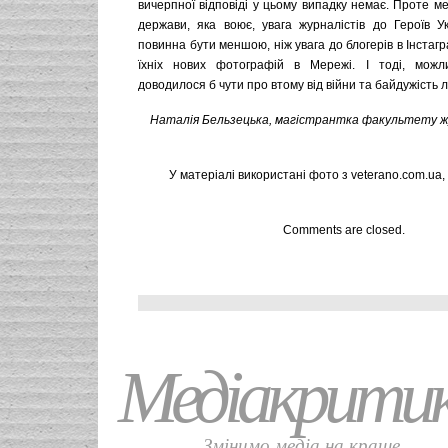
вичерпної відповіді у цьому випадку немає. Проте ме
держави, яка воює, увага журналістів до Героїв У
повинна бути меншою, ніж увага до блогерів в Інстагр
їхніх нових фотографій в Мережі. І тоді, можли
доводилося б чути про втому від війни та байдужість л
Наталія Бельзецька, магістрантка факультету 
У матеріалі використані фото з veterano.com.ua, 1
Comments are closed.
Медіакрити
Змінимо медіа на краще