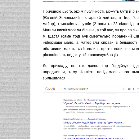
Причиною цього, окрім публічності, можуть бути й різн
(Євгеній Зеленський – старший лейтенант, Ігор Гор
майор); тривалість служби (2 роки та 23 відповідно
Могили висвітлювали більше, в той час, як про звільн
м. Щастя (саме тоді був смертельно поранений Євг
інформації мало, а матеріали справи в більшості п
обставини мають свій вплив, проте вони не ма
рівноцінність подвигу військовослужбовців.
До прикладу, не так давно Ігор Гордійчук відз
народження, тому кількість повідомлень про ньо
збільшилася.