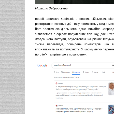
Михайло Забродський
ерації, аналізує доцільність певних військових рі
розгортання воєнних дій. Таку активність у медіа мож
його політичною діяльністю, адже Михайло Забродс
з’являється в ефірах популярних ток-шоу, дає інте
Згодом його виступи, опубліковані на різних Ютуб-
тисячі переглядів, поширень коментарів, що 
впізнаваність та популярність. У цьому легко перек
його ім’я та прізвище в пошуковику: