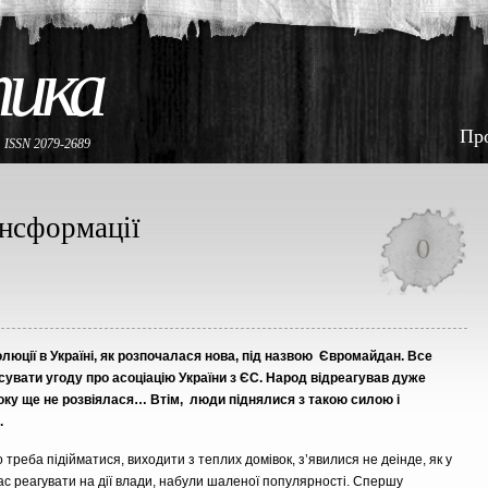
тика
Пр
е
ISSN 2079-2689
ансформації
0
люції в Україні, як розпочалася нова, під назвою Євромайдан. Все
сувати угоду про асоціацію України з ЄС. Народ відреагував дуже
року ще не розвіялася… Втім, люди піднялися з такою силою і
.
 треба підійматися, виходити з теплих домівок, з’явилися не деінде, як у
ас реагувати на дії влади, набули шаленої популярності. Спершу