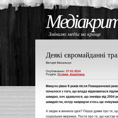
Медіакри
Змінимо медіа на кращ
Деякі євромайданні тр
Вікторія Михальчук
Опубліковано:
27-01-2014
Розділи:
Огляди, Аналітика
.
Минуло рівно 9 років після Помаранчевої рево
почалося з того, що влада відмовилася підпи
швидко, хоч здавалося, що зневіра від 2004 
швидкістю, котру наврядчи хтось ще очікував
А звідки ж виникла ідея? Перші думки про те, що
соціальних мережах. Пости про те, що настав ч