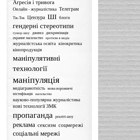
Агресія і тривога
Телеграм
Онлайн - журналістика
ШІ
Цензура
блоги
Тік-Ток
гендерні стереотипи
джинса
дискримінація
гумор-шоу
екранне насильство
еротизм в медіа
журналістська освіта
кінокритика
кінопродукція
маніпулятивні
технології
маніпуляція
медіаграмотність
мова ворожнечі
містифікація
насильство
науково-популярна журналістика
нові технології ЗМК
пропаганда
реаліті-шоу
реклама
сексизм
соцмережі
соціальні мережі