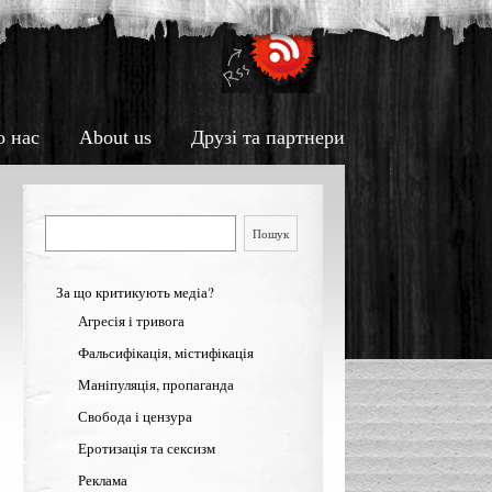
о нас
About us
Друзі та партнери
Пошук
Пошук
За що критикують медіа?
Агресія і тривога
Фальсифікація, містифікація
Маніпуляція, пропаганда
Свобода і цензура
Еротизація та сексизм
Реклама