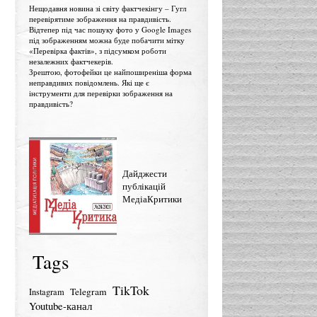
Нещодавня новина зі світу фактчекінгу – Гугл
перевірятиме зображення на правдивість.
Відтепер під час пошуку фото у Google Images
під зображенням можна буде побачити мітку
«Перевірка фактів», з підсумком роботи
незалежних фактчекерів.
Зрештою, фотофейки це найпоширеніша форма
неправдивих повідомлень. Які ще є
інструменти для перевірки зображення на
правдивість?
Дайджести
публікацій
МедіаКритики
Tags
TikTok
Telegram
Instagram
Youtube-канал