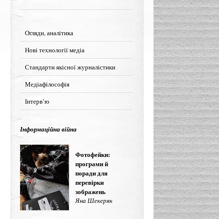
Огляди, аналітика
Нові технології медіа
Стандарти якісної журналістики
Медіафілософія
Інтерв’ю
Інформаційна війна
Фотофейки:
програми й
поради для
перевірки
зображень
Яна Шекеряк