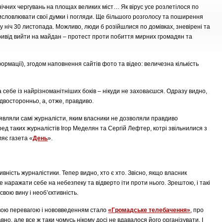
нічних чергувань на площах великих міст… Як вірус усе розлетілося по
исловлювати свої думки і погляди. Ще більшого розголосу та поширення
 ніч 30 листопада. Можливо, люди б розійшлися по домівках, зневірені та
привід вийти на майдан – протест проти побиття мирних громадян та
рмації), згодом наповнення сайтів фото та відео: величезна кількість
 себе із найрізноманітніших боків – нікуди не заховаєшся. Одразу видно,
 двосторонньо, а, отже, правдиво.
роявляли самі журналісти, яким власники не дозволяли правдиво
ред таких журналістів Ігор Меделян та Сергій Лефтер, котрі звільнилися з
яє газета «
День
».
ктивність журналістики. Тепер видно, хто є хто. Звісно, якщо власник
 наражати себе на небезпеку та відверто іти проти нього. Зрештою, і такі
вою вину і необ’єктивність.
вою перевагою і нововведенням стало
«Громадське телебачення»
, про
но, але все ж таки чомусь нікому досі не вдавалося його організувати. І