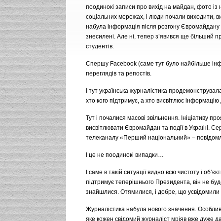
поодинокі записи про вихід на майдан, фото із 
соціальних мережах, і люди почали виходити, в
набула інформація після розгону Євромайдану у
знесилені. Але ні, тепер з’явився ще більший 
студентів.
Спершу Facebook (саме тут було найбільше інфо
переглядів та репостів.
І тут українська журналістика продемонструвала
хто кого підтримує, а хто висвітлює інформацію
Тут і почалися масові звільнення. Ініціативу п
висвітлювати Євромайдан та події в Україні. Се
телеканалу «Перший національний» – повідомл
І це не поодинокі випадки…
І саме в такій ситуації видно всю чистоту і об’є
підтримує теперішнього Президента, він не буде
знайшлися. Отямилися, і добре, що усвідомили с
Журналістика набула нового значення. Особли
яке кожен свідомий журналіст мріяв вже дуже дав