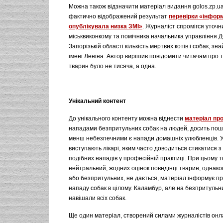
Можна також відзначити матеріал видання golos.zp.ua
фактично відображений результат
перевірки «інформ
опублікувала низка ЗМІ»
. Журналіст спромігся уточн
міськвиконкому та помічника начальника управління 
Запорізькій області кількість мертвих котів і собак, зн
імені Леніна. Автор вирішив повідомити читачам про 
тварин було не тисяча, а одна.
Унікальний контент
До унікального контенту можна віднести
матеріал про
нападами безпритульних собак на людей, досить пош
менш небезпечними є напади домашніх улюбленців. У 
виступають лікарі, яким часто доводиться стикатися з
подібних нападів у професійній практиці. При цьому т
нейтральний, жодних оцінок поведінці тварин, однако
або безпритульних, не дається, матеріал інформує п
нападу собак в цілому. Каламбур, але на безпритульн
навішали всіх собак.
Ще один матеріал, створений силами журналістів онл