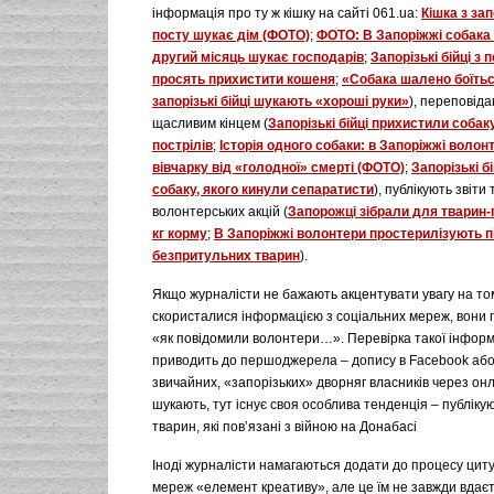
інформація про ту ж кішку на сайті 061.ua:
Кішка з зап
посту шукає дім (ФОТО)
;
ФОТО: В Запоріжжі собака 
другий місяць шукає господарів
;
Запорізькі бійці з 
просять прихистити кошеня
;
«Собака шалено боїтьс
запорізькі бійці шукають «хороші руки»
), переповідаю
щасливим кінцем (
Запорізькі бійці прихистили собак
пострілів
;
Історія одного собаки: в Запоріжжі воло
вівчарку від «голодної» смерті (ФОТО)
;
Запорізькі б
собаку, якого кинули сепаратисти
), публікують звіти
волонтерських акцій (
Запорожці зібрали для тварин-
кг корму
;
В Запоріжжі волонтери простерилізують п
безпритульних тварин
).
Якщо журналісти не бажають акцентувати увагу на то
скористалися інформацією з соціальних мереж, вони 
«як повідомили волонтери…». Перевірка такої інформа
приводить до першоджерела – допису в Facebook або
звичайних, «запорізьких» дворняг власників через он
шукають, тут існує своя особлива тенденція – публікую
тварин, які пов’язані з війною на Донабасі
Іноді журналісти намагаються додати до процесу цит
мереж «елемент креативу», але це їм не завжди вдає