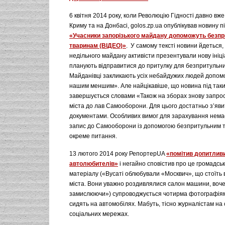
6 квітня 2014 року, коли Революцію Гідності давно вже 
Криму та на Донбасі, golos.zp.ua опублікував новину п
«Учасники запорізького майдану допоможуть безп
тваринам (ВІДЕО)»
. У самому тексті новини йдеться,
недільного майдану активісти презентували нову ініці
планують відправитися до притулку для безпритульни
Майданівці закликають усіх небайдужих людей допом
нашим меншим». Але найцікавіше, що новина під так
завершується словами «Також на зборах знову запро
міста до лав Самооборони. Для цього достатньо з’яви
документами. Особливих вимог для зарахування немає
запис до Самооборони із допомогою безпритульним 
окреме питання.
13 лютого 2014 року РепортерUA
«помітив допитливи
автолюбителів»
і негайно сповістив про це громадські
матеріалу («Вусаті облюбували «Москвич», що стоїть 
міста. Вони уважно роздивлялися салон машини, воч
замислюючи») супроводжується чотирма фотографіями 
сидять на автомобілях. Мабуть, тісно журналістам на с
соціальних мережах.