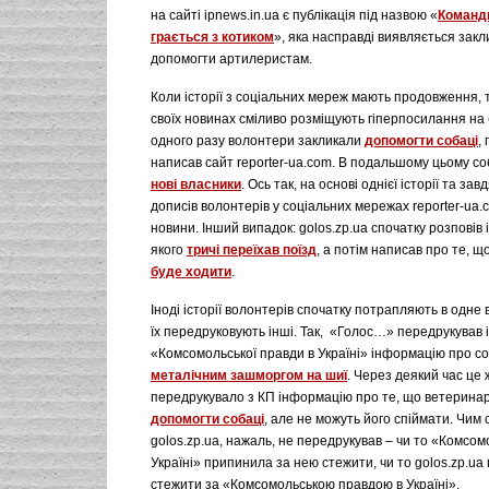
на сайті ipnews.in.ua є публікація під назвою «
Команди
грається з котиком
», яка насправді виявляється зак
допомогти артилеристам.
Коли історії з соціальних мереж мають продовження, т
своїх новинах сміливо розміщують гіперпосилання на б
одного разу волонтери закликали
допомогти собаці
,
написав сайт reporter-ua.com. В подальшому цьому с
нові власники
. Ось так, на основі однієї історії та за
дописів волонтерів у соціальних мережах reporter-ua.
новини. Інший випадок: golos.zp.ua спочатку розповів 
якого
тричі переїхав поїзд
, а потім написав про те, щ
буде ходити
.
Іноді історії волонтерів спочатку потрапляють в одне 
їх передруковують інші. Так, «Голос…» передрукував 
«Комсомольської правди в Україні» інформацію про со
металічним зашморгом на шиї
. Через деякий час це
передрукувало з КП інформацію про те, що ветерина
допомогти собаці
, але не можуть його спіймати. Чим с
golos.zp.ua, нажаль, не передрукував – чи то «Комсом
Україні» припинила за нею стежити, чи то golos.zp.ua
стежити за «Комсомольською правдою в Україні».