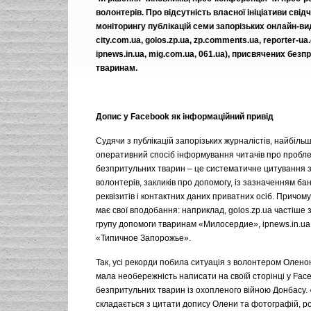
волонтерів. Про відсутність власної ініціативи свід
моніторингу публікацій семи запорізьких онлайн-вид
city.com.ua, golos.zp.ua, zp.comments.ua, reporter-ua
ipnews.in.ua, mig.com.ua, 061.ua), присвячених без
тваринам.
Допис у Facebook як інформаційний привід
Судячи з публікацій запорізьких журналістів, найбіль
оперативний спосіб інформування читачів про пробл
безпритульних тварин – це систематичне цитування 
волонтерів, закликів про допомогу, із зазначенням бан
реквізитів і контактних даних приватних осіб. Причом
має свої вподобання: наприклад, golos.zp.ua частіше 
групу допомоги тваринам «Милосердие», ipnews.in.ua 
«Типичное Запорожье».
Так, усі рекорди побила ситуація з волонтером Олен
мала необережність написати на своїй сторінці у Fac
безпритульних тварин із охопленого війною Донбасу.
складається з цитати допису Олени та фотографій, р