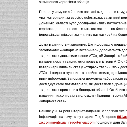
зі зміненою черговістю абзаців.
Перше, у чому не зійшлися названі видання – в тому, 
«патматериал»: за версією golos.zp.ua, за звітний пер
Донецької області було досліджено «пять патматерив
версією reporter-ua.com – «пять патматеров на бешен
ipnews.in.ua і mig.com.ua – «пять патматирей на беш
Друга відмінність – заголовки. Цю інформацію подавал
заголовками «Запорізькі ветеринари допомагають до
тварин, яких доставили з зони АТО», «В Запорізькій об
випадки сказу у тварин, яких привезли із зони АТО», «
ветеринари виявили сказ у чотирьох тварин, яких дос
АТО». І жодного журналіста не збентежило, що відпов
ними інформації, Запорізька державна лабораторія 
досліджує саме патматеріали, які доставили з Донецьк
тварин, яких привезли з Донецької області. Особливо
видання mig.com.ua із заголовком «Тварини із зони А
Запоріжжя сказ».
Раніше у 2014 році Інтернет-видання Запоріжжя вже 
інформацію на тему сказу тварин. Так, 8 серпня
061.u
zp.comments.ua
і
reporter-ua.com
поширили дані Зап