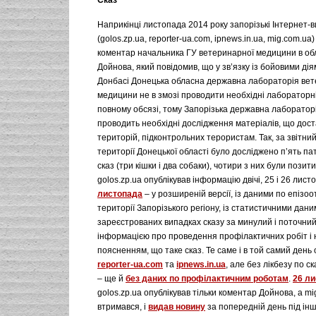
Сказ
Наприкінці листопада 2014 року запорізькі Інтернет-
(golos.zp.ua, reporter-ua.com, ipnews.in.ua, mig.com.ua
коментар начальника ГУ ветеринарної медицини в об
Дойнова, який повідомив, що у зв’язку із бойовими дія
Донбасі Донецька обласна державна лабораторія ве
медицини не в змозі проводити необхідні лабораторн
повному обсязі, тому Запорізька державна лаборато
проводить необхідні дослідження матеріалів, що дост
територій, підконтрольних терористам. Так, за звітний
території Донецької області було досліджено п’ять па
сказ (три кішки і два собаки), чотири з них були позит
golos.zp.ua опублікував інформацію двічі, 25 і 26 лист
листопада
– у розширеній версії, із даними по епізоо
території Запорізького регіону, із статистичними дани
зареєстрованих випадках сказу за минулий і поточний 
інформацією про проведення профілактичних робіт і н
поясненням, що таке сказ. Те саме і в той самий день
reporter-ua.com
та
ipnews.in.ua
, але без лікбезу по ск
– ще й
без даних по профілактичним роботам
.
26 л
golos.zp.ua опублікував тільки коментар Дойнова, а m
втримався, і
видав новину
за попередній день під ін