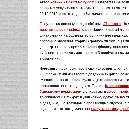
Автор
новини на сайті
z-city.com.ua
переклав це пові
російську мову, додав бекграунд і послався на матеріал
30.12.2013, решта видань обмежилися лише перекла
Z-city.com.ua повернулися до цієї теми
27 лютого
. На
reporter-ua.com
і
golos.zp.ua
повідомили про збільше
фінансування на будівництво притулку для тварин до 9
словом не згадавши історію із грошовими махінаціями
golos.zp.ua новину про збільшення фінансування наз
будівництво притулку для тварин в Запоріжжі знову з
з бюджету».
Черговий сплеск новин про будівництво притулку при
2014 року. Оскільки старого підрядника викрито і пока
“Управління капітального будівництва” Запоріжжя ог
визначення нового підрядника. Про це,
із посиланням
Запоріжжя» повідомили
z-city.com.ua и
zp.comments
zp.comments.ua конкретизував новину сумою, за яку 
підрядника, і бекграундом. Через місяць z-city.com.ua
виданням, яке повідомило про
скасування тендерної