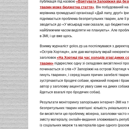
публікація під назвою
«Врятувати Запоріжжя від бе
тварин може бюджетна стаття»
. Він побудований н
керівника громадської організації «Дай лапу, друг!» Іри
піднімається проблема безпритульних тварин, але її 
зводиться до «У міськраді нам сказали, що бюджетних 
найближчим часом виділяти не планують». Але пробл
в ЗМІ, і це вже щось.
Взимку журналіст golos.zp.ua поспілкувався з директ
«Острів Хортиця», але дав матеріалу вкрай некоректн
заголовок
«На Хортиці під час холодів зграї диких 
тварин»
підкреслює одну зі складових висвітленої пр
починається зі слів «У Запоріжжі на острові Хортиця
гинуть тварини», і серед інших причин загибелі тварин
зустрічаються бродячі собаки, крижаний покрив і бра
автор у заголовку акцентує увагу саме на диких собаках
йдеться взагалі про бродячих собак).
Результати моніторингу запорізьких інтернет-ЗМІ на 
безпритульних тварин невтішні: кількість унікального к
би висвітлити цю проблему, мізерна, заголовки часто 
змісту матеріалу, онлайн-видання зловживають репуб
із соціальних мереж та матеріалів одне одного (разом