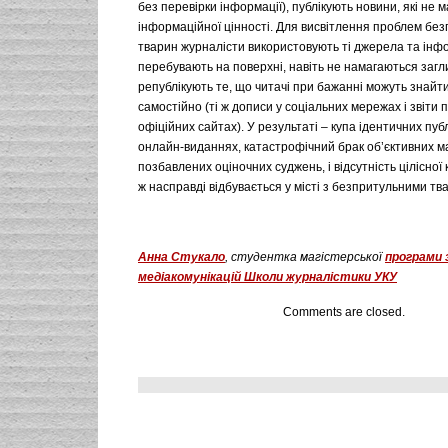
без перевірки інформації), публікують новини, які не 
інформаційної цінності. Для висвітлення проблем бе
тварин журналісти використовують ті джерела та інфо
перебувають на поверхні, навіть не намагаються загл
републікують те, що читачі при бажанні можуть знайти
самостійно (ті ж дописи у соціальних мережах і звіти 
офіційних сайтах). У результаті – купа ідентичних публ
онлайн-виданнях, катастрофічний брак об’єктивних ма
позбавлених оціночних суджень, і відсутність цілісної
ж насправді відбувається у місті з безпритульними тв
Анна Стукало
, студентка магістерської
програми 
медіакомунікацій Школи журналістики УКУ
Comments are closed.