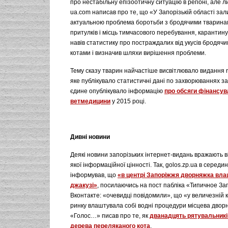
про нестабільну епізоотичну ситуацію в регіоні, але л
ua.com написав про те, що «У Запорізькій області за
актуальною проблема боротьби з бродячими тварина
притулків і місць тимчасового перебування, карантин
навів статистику про постраждалих від укусів бродячи
котами і визначив шляхи вирішення проблеми.
Тему сказу тварин найчастіше висвітлювало видання r
яке публікувало статистичні дані по захворюваннях за 
єдине опублікувало інформацію
про обсяги фінансув
ветмедицини
у 2015 році.
Дивні новини
Деякі новини запорізьких інтернет-видань вражають в
якої інформаційної цінності. Так, golos.zp.ua в середи
інформував, що
«в центрі Запоріжжя дворняжка вла
джакузі»
, посилаючись на пост пабліка «Типичное З
Вконтакте: «очевидці повідомили», що «у величезній
ринку влаштувала собі водні процедури місцева двор
«Голос…» писав про те, як
дванадцять рятувальникі
дерева переляканого кота
.