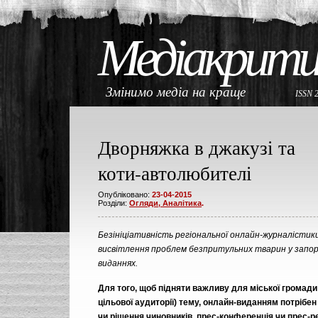
Медіакрити
Змінимо медіа на краще
ISSN 
Дворняжка в джакузі та
коти-автолюбителі
Опубліковано:
23-04-2015
Розділи:
Огляди, Аналітика
.
Безініціативність регіональної онлайн-журналістики
висвітлення проблем безпритульних тварин у запор
виданнях.
Для того, щоб підняти важливу для міської громади 
цільової аудиторії) тему, онлайн-виданням потрібен
чи рішення чиновників, прес-конференція чи прес-ре