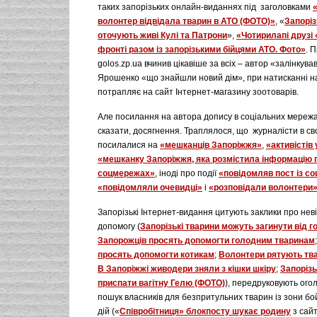
таких запорізьких онлайн-виданнях під заголовками
волонтер відвідала тварин в АТО (ФОТО)»
, «
Запоріз
оточують живі Кулі та Патрони
»,
«Чотирилапі друзі
фронті разом із запорізькими бійцями АТО. Фото»
. 
golos.zp.ua вчинив цікавіше за всіх – автор «залінкува
Ярошенко «що знайшли новий дім», при натисканні на
потрапляє на сайт Інтернет-магазину зоотоварів.
Але посилання на автора допису в соціальних мережа
сказати, досягнення. Траплялося, що журналісти в сво
посилалися на
«мешканців Запоріжжя»
,
«активістів
«мешканку Запоріжжя, яка розмістила інформацію 
соцмережах»
, іноді про події
«повідомляв пост із с
«повідомляли очевидці»
і
«розповідали волонтери
Запорізькі Інтернет-видання цитують заклики про нев
допомогу (
Запорізькі тварини можуть загинути від г
Запорожців просять допомогти голодним тваринам
просять допомогти котикам
;
Волонтери рятують тва
В Запоріжжі живодери зняли з кішки шкіру
;
Запорізь
приспати вагітну Гелю (ФОТО)
), передруковують ог
пошук власників для безпритульних тварин із зони бо
дій («
Співробітниця» блокпосту шукає родину
з сайт