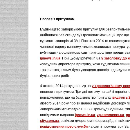
Епопея з притулком
Будівництво запорізького притулку для безпритульни
обійшлося без скандалу і грошових махінацій, про що 
сурмлять запорізькі ЗМІ. Початок 2014-го ознаменув
чинності вироку винному, чим похвалилася прокурату
публікації на офіційному сайті, яку дослівно проциту
ipnews.in.ua
. При цьому ipnews.in.ua
у заголовку до 
«засудив» директора притулку, хоча суд визнав винни
товариства, з яким було укладено договір підряду на
будівельних робіт.
4 лютого 2014 року golos.zp.ua
у хронологічному пор
епопею з притулком. Три дні потому на сайті reporter-
повідомлення, що на будівництво притулку
виділять 2
лютого 2014 року про визнання недійсним договору п
Запорізькою міськрадою і ТОВ «Примбуд» одними і ти
повідомили видання
ipnews.in.ua
,
zp.comments.ua
,
go
city.com.ua
, оскільки джерелом інформації для всіх в
повідомлення прес-служби
на сайті прокуратури Зап