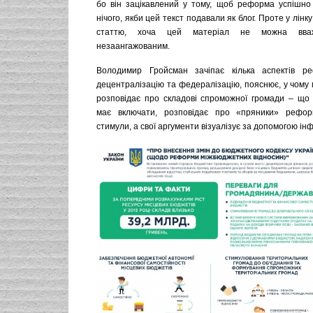
бо він зацікавлений у тому, щоб реформа успішно 
нічого, якби цей текст подавали як блог. Проте у лінк
статтю, хоча цей матеріал не можна вваж
незаангажованим.
Володимир Гройсман зачіпає кілька аспектів ре
децентралізацію та федералізацію, пояснює, у чому 
розповідає про складові спроможної громади – що 
має включати, розповідає про «пряники» рефор
стимули, а свої аргументи візуалізує за допомогою ін