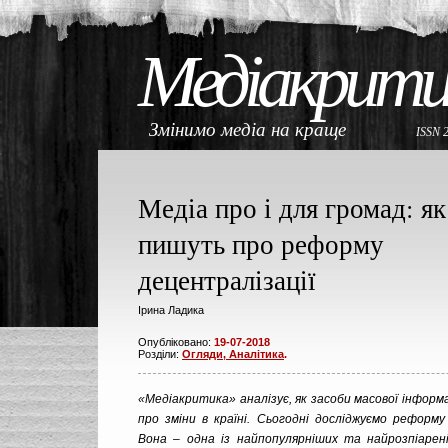
Медіакрити
Змінимо медіа на краще
ISSN 
Медіа про і для громад: як
пишуть про реформу
децентралізації
Ірина Ладика
Опубліковано:
19-07-2018
Розділи:
Огляди, Аналітика
.
«Медіакритика» аналізує, як засоби масової інформ
про зміни в країні. Сьогодні досліджуємо реформу 
Вона – одна із найпопулярніших та найрозпіарен