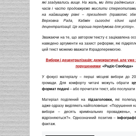
які згадувались вище. На жаль, ми діти радянських
часів і часто продовжуємо мислити стереотипам
на найвищому рівні – президент (
правопис зб
Верховна Рада, Кабмін сьогодні єдині щод
децентралізації.
Це хороша передумова для успіху
».
Зважаючи на те, що автором тексту є зацікавлена ос
наведено аргументи на захист реформи, які підкріпл
цей текст можемо вважати #зрадоперемогою.
Вибори і децентралізація: демократичні, але уже
порушеннями
:
«Радіо Свобода»
У фокусі матеріалу – перші місцеві вибори до 20
громади. Для комфорту читачі можуть обрати
зр
формат подачі
– або прочитати текст, або послухати 
Матеріал поділений на
підзаголовки,
які полегшу
адже одразу виділяють найголовніше: «Порушення на
вибори – десять кримінальних проваджень», 
відрізняються?». Однозначний позитив –
інфографі
фактаж.