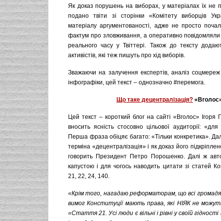
Як доказ порушень на виборах, у матеріалах їх не 
подано твіти зі сторінки «Комітету виборців Ук
матеріалу аргументованості, адже не просто почал
фактум про зловживання, а оперативно повідомляли 
реального часу у Твіттері. Також до тексту додаю
активістів, які теж пишуть про хід виборів.
Зважаючи на залучення експертів, аналіз соцмереж
інфографіки, цей текст – однозначно #перемога.
Що таке децентралізація?
«Вголос
Цей текст – короткий блог на сайті «Вголос» Ігоря Г
вносить ясність стосовно цільової аудиторії: «для
Перша фраза обіцяє багато: «Тільки конкретика». Да
терміна «децентралізація» і як доказ його підкріплен
говорить Президент Петро Порошенко. Далі ж авт
капустою і для чогось наводить цитати зі статей Кон
21, 22, 24, 140.
«
Крім того, нагадаю реформаторам, що всі громадян
вимог Конституції мають права, які НІЯК не можут
«Стаття 21. Усі люди є вільні і рівні у своїй гідност