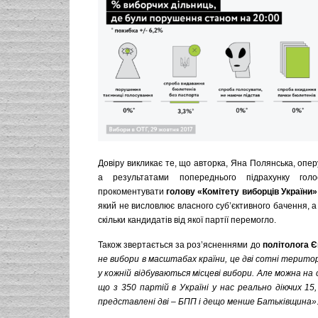
Довіру викликає те, що авторка, Яна Полянська, опер
а результатами попереднього підрахунку голо
прокоментувати
голову «Комітету виборців України
який не висловлює власного суб’єктивного бачення, 
скільки кандидатів від якої партії перемогло.
Також звертається за роз’ясненнями до
політолога 
не вибори в масштабах країни, це дві сотні територ
у кожній відбуваються місцеві вибори.
Але можна на 
що з 350 партій в Україні у нас реально діючих 15,
представлені дві – БПП і дещо менше Батьківщина
»