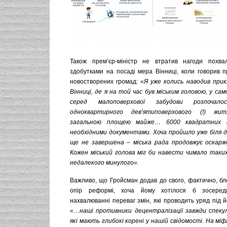
Також прем’єр-міністр не втратив нагоди похва
здобутками на посаді мера Вінниці, коли говорив 
новостворених громад:
«Я уже колись наводив прикл
Вінниці, де я на той час був міським головою, у са
серед малоповерхової забудови розпочало
одноквартирного дев’ятиповерхового (!) жит
загальною площею майже… 6000 квадратних м
необхідними документами. Хоча пройшло уже біля дв
ще не завершена – міська рада продовжує оскарж
Кожен міський голова міг би навести чимало таких 
недалекого минулого».
Важливо, що Гройсман додав до свого, фактично, бло
опір реформі, хоча йому хотілося б зосере
нахвалюванні переваг змін, які проводить уряд під й
«…наші противники децентралізації завжди спеку
які мають глибокі корені у нашій свідомості. На міф