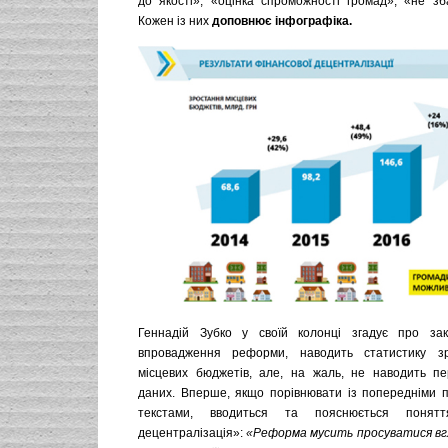
до якості», «оцінка спроможності громад», «не зб
Кожен із них
доповнює інфографіка.
Геннадій Зубко у своїй колонці згадує про зак
впровадження реформи, наводить статистику з
місцевих бюджетів, але, на жаль, не наводить п
даних. Вперше, якщо порівнювати із попередніми 
текстами, вводиться та пояснюється понятт
децентралізація»:
«Реформа мусить просуватися вг