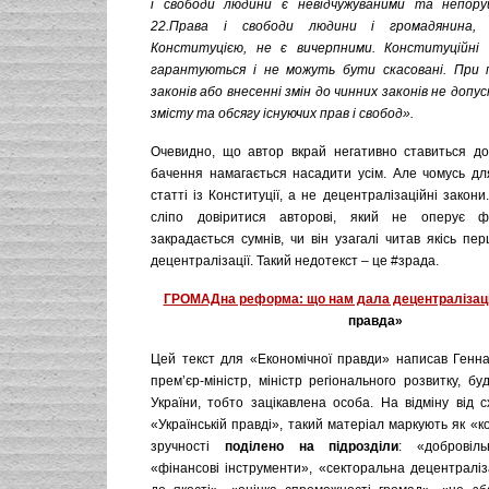
і свободи людини є невідчужуваними та непору
22.Права і свободи людини і громадянина, з
Конституцією, не є вичерпними. Конституційні 
гарантуються і не можуть бути скасовані. При 
законів або внесенні змін до чинних законів не допу
змісту та обсягу існуючих прав і свобод
».
Очевидно, що автор вкрай негативно ставиться д
бачення намагається насадити усім. Але чомусь для
статті із Конституції, а не децентралізаційні закони
сліпо довіритися авторові, який не оперує ф
закрадається сумнів, чи він узагалі читав якісь п
децентралізації. Такий недотекст – це #зрада.
ГРОМАДна реформа: що нам дала децентралізац
правда»
Цей текст для «Економічної правди» написав Геннад
прем’єр-міністр, міністр регіонального розвитку, б
України, тобто зацікавлена особа. На відміну від 
«Українській правді», такий матеріал маркують як «к
зручності
поділено на підрозділи
: «добровіль
«фінансові інструменти», «секторальна децентралізац