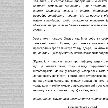
завдання
–
її секторальне просування
–
в освіті,
безпеки, земельних відносинах.
Для об’єднаних
громад Мінрегіон спільно з іншими профільн
розробив стандарти надання якісних послуг у різ
маємо стандарти щодо створення типового Ц
Міносвіти напрацьоване бачення нового освітнього 
громад
».
Увесь текст нагадує більше хваління себе та своїх
зважений аналіз. Проте, цього можна очікувати в
прем’єр-міністра та міністра Уряду. Добре, що читач
це. Загалом, цю колумністику можна вважати #зрадоп
Журналісти, пишучи тексти про реформу децентраліз
що це нелегка тема, тому завжди підкріплюють
інфографікою. Майже у кожному матеріалі є комен
додає тексту фаховості. Проте, іноді журналісти та
не наплутати чогось, що справу написання текстів
урядовцям – тобто людям зацікавленим, які просува
не можуть вказати (чи не хочуть) на її недоліки.
Ірина Ладика, студентка факультету журналістики Л
Comments are closed.