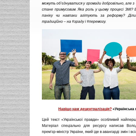
можуть об’єднуватися у громади добровільно, але з
стане примусовим. Яка роль у цьому процесі ЗМІ?
паніку чи навпаки агітують за реформу? Діл
традиційно – на #зраду і #перемогу.
Навіщо нам децентралізація?
«Українська
Цей текст «Української правди» особливий найперш
Матеріал спеціально для ресурсу написав Воло
прем’єр-міністр України, який іде в авангарді змін і всі