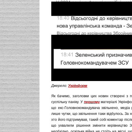
Джерело:
Укрінформ
Як бачимо, заголовки цих новин створені з 
суспільну паніку. У
першому
матеріалі Укрінфо
що екс-Головнокомандувача звільнено, медіа
лише чутки, що звільнення таки відбулось. За
хто його підтримував, такий собі коментар післ
що ухвалили рішення змінити керівництво З
необхідно, оскільки війна не стоїть на місці, щ