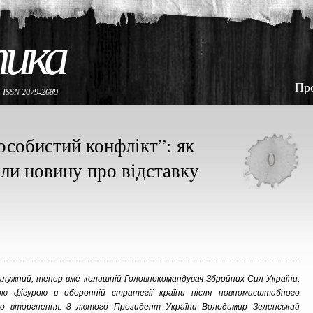
тика
Пр
е
ISSN 2079-2689
особистий конфлікт”: як
0
али новину про відставку
алужний, тепер вже колишній Головнокомандувач Збройних Сил України,
ою фігурою в оборонній стратегії країни після повномасштабного
ого вторгнення. 8 лютого Президент України Володимир Зеленський