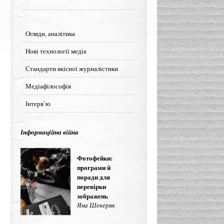
Огляди, аналітика
Нові технології медіа
Стандарти якісної журналістики
Медіафілософія
Інтерв’ю
Інформаційна війна
Фотофейки:
програми й
поради для
перевірки
зображень
Яна Шекеряк