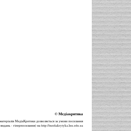
©
Медіакритика
матерiалiв
МедіаКритики
дозволяється за умови посилання
-видань - гiперпосилання) на
http://mediakrytyka.lnu.edu.ua