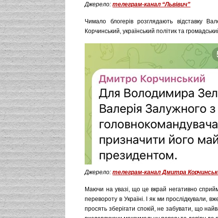
Джерело:
телеграм-канал “Львівич”
Чимало блогерів розглядають відставку Вал
Корчинський, український політик та громадськи
Джерело:
телеграм-канал Дмитра Корчинськ
Маючи на увазі, що це вкрай негативно сприй
перевороту в Україні. І як ми прослідкували, в
просять зберігати спокій, не забувати, що най