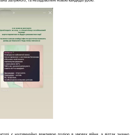
пана Залужного, та незадоволені новою кандидатурою.
екторі є надзвичайно важливою подією в умовах війни, а відтак значно