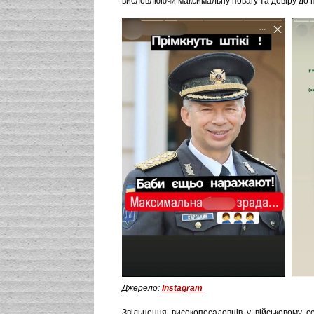
висловлюючи максимальну повагу та довіру до 
Джерело:
Instagram
Звільнення високопосадовців у військовому с