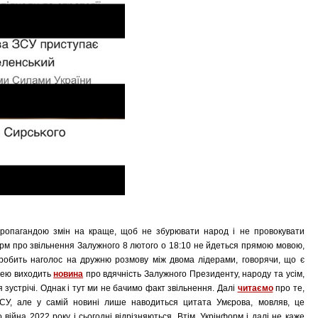
пропагандою змін на краще, щоб не збурювати народ і не провокувати
рм про звільнення Залужного 8 лютого о 18:10 не йдеться прямою мовою,
 робить наголос на дружню розмову між двома лідерами, говорячи, що є
 нею виходить
новина
про вдячність Залужного Президенту, народу та усім,
я зустрічі. Однак і тут ми не бачимо факт звільнення. Далі
читаємо
про те,
СУ, але у самій новині лише наводиться цитата Умєрова, мовляв, це
о війна 2022 року і сьогодні відрізняються. Втім, Укрінформ і далі не каже