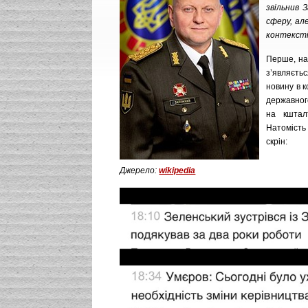
звільнив 
сферу, ал
контексті
Перше, на
з’являєтьс
новину в к
державног
на кштал
Натомість
скрін:
Джерело:
wikipediа