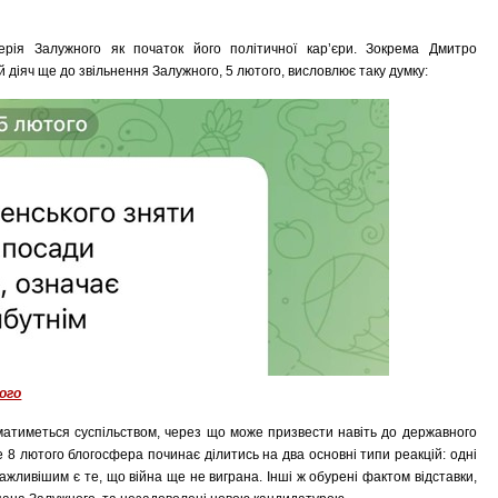
ерія Залужного як початок його політичної кар’єри. Зокрема Дмитро
й діяч ще до звільнення Залужного, 5 лютого, висловлює таку думку:
ого
матиметься суспільством, через що може призвести навіть до державного
же 8 лютого блогосфера починає ділитись на два основні типи реакцій: одні
важливішим є те, що війна ще не виграна. Інші ж обурені фактом відставки,