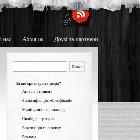
о нас
About us
Друзі та партнери
Пошук
Пошук
За що критикують медіа?
Агресія і тривога
Фальсифікація, містифікація
Маніпуляція, пропаганда
Свобода і цензура
Еротизація та сексизм
Реклама