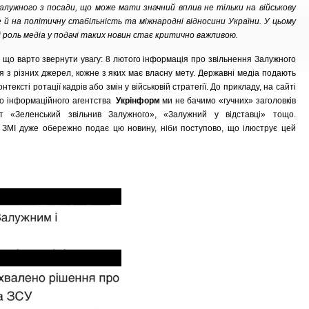
Залужного з посади, що може мати значний вплив не тільки на військову
е й на політичну стабільність та міжнародні відносини України. У цьому
 роль медіа у подачі таких новин стає критично важливою.
 що варто звернути увагу: 8 лютого інформація про звільнення Залужного
я з різних джерел, кожне з яких має власну мету. Державні медіа подають
онтексті ротації кадрів або змін у військовій стратегії. До прикладу, на сайті
о інформаційного агентства
Укрінформ
ми не бачимо «гучних» заголовків
т «Зеленський звільнив Залужного», «Залужний у відставці» тощо.
 ЗМІ дуже обережно подає цю новину, ніби поступово, що ілюструє цей