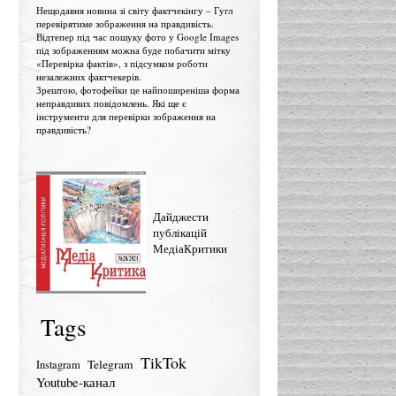
Нещодавня новина зі світу фактчекінгу – Гугл
перевірятиме зображення на правдивість.
Відтепер під час пошуку фото у Google Images
під зображенням можна буде побачити мітку
«Перевірка фактів», з підсумком роботи
незалежних фактчекерів.
Зрештою, фотофейки це найпоширеніша форма
неправдивих повідомлень. Які ще є
інструменти для перевірки зображення на
правдивість?
Дайджести
публікацій
МедіаКритики
Tags
TikTok
Telegram
Instagram
Youtube-канал