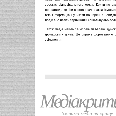
зростає відповідальність медіа. Критично в
пропаганда країни-ворога значно активізуєтьс
всю інформацію і уникати поширення непідтв
подій або навіть спричинити соціальну або полі
Також медіа мають забезпечити баланс думок, 
громадських діячів. Це сприяє формуванню о
звільнення.
Медіакрит
Змінимо медіа на краще