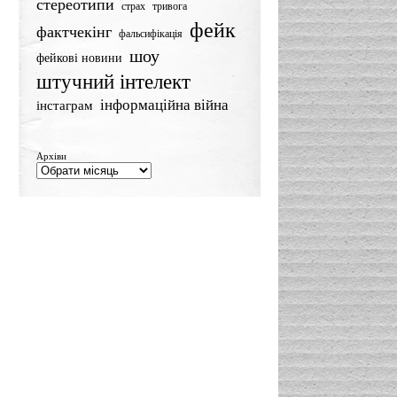
стереотипи
страх
тривога
фейк
фактчекінг
фальсифікація
шоу
фейкові новини
штучний інтелект
інформаційна війна
інстаграм
Архіви