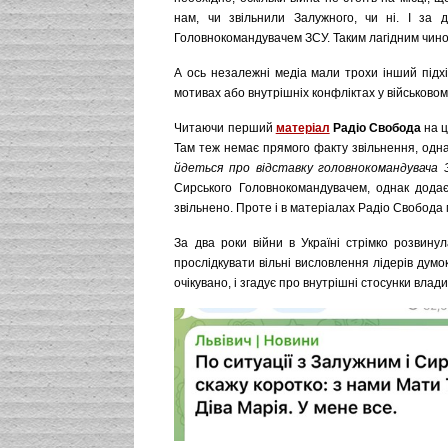
нам, чи звільнили Залужного, чи ні. І за 
Головнокомандувачем ЗСУ. Таким лагідним чином
А ось незалежні медіа мали трохи інший підхі
мотивах або внутрішніх конфліктах у військовом
Читаючи перший
матеріал
Радіо Свобода
на ц
Там теж немає прямого факту звільнення, одн
йдеться про відставку головнокомандувача 
Сирського Головнокомандувачем, однак дода
звільнено. Проте і в матеріалах Радіо Свобода 
За два роки війни в Україні стрімко розвину
прослідкувати вільні висловлення лідерів дум
очікувано, і згадує про внутрішні стосунки влад