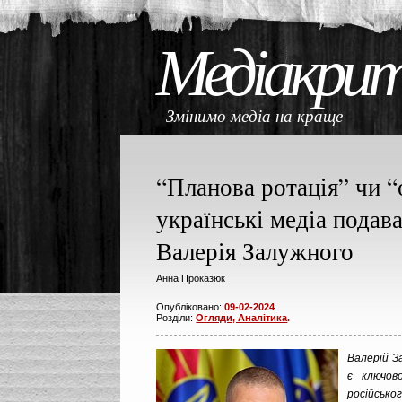
Медіакри
Змінимо медіа на кращ
“Планова ротація” чи “
українські медіа подав
Валерія Залужного
Анна Проказюк
Опубліковано:
09-02-2024
Розділи:
Огляди, Аналітика
.
Валерій З
є ключов
російськ