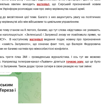
декілька хвилин виходить
матеріал
, що Сирський призначений новим
 Укрінформ розповідає нам про зміну керівництва нашої армії.
д до висвітлення цієї теми. Багато з них акцентують увагу на політичних
у керівництві або між військовим та цивільним управлінням.
ю тему станом на 8 лютого, бачимо, що тут слова «відставка» не уникають.
ак наголошується:
«Зеленський і Залужний знову не повідомили прямо, чи
ЗСУ»
. В наступному
матеріалі
видання подає новину про призначення
є «замість Залужного», що означає факт того, що Валерія Федоровича
ми не бачимо натяків про міжособистісні конфлікти.
лась третя гілка ЗМІ – громадянська журналістика. І ось тут ми можемо
ок. Наприклад телеграм-канал «Львівич» ділиться
точкою зору
, що це було
и із Залужним. Також додає трохи сатири в свою реакцію на такі зміни: