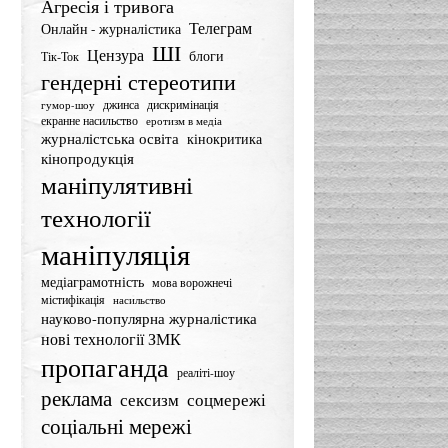
Агресія і тривога
Телеграм
Онлайн - журналістика
ШІ
Цензура
блоги
Тік-Ток
гендерні стереотипи
джинса
дискримінація
гумор-шоу
екранне насильство
еротизм в медіа
журналістська освіта
кінокритика
кінопродукція
маніпулятивні
технології
маніпуляція
медіаграмотність
мова ворожнечі
містифікація
насильство
науково-популярна журналістика
нові технології ЗМК
пропаганда
реаліті-шоу
реклама
сексизм
соцмережі
соціальні мережі