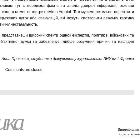
ажливим тут є перевірка фактів та аналіз джерел інформації, оскільки
я саме в моменти гострих змін в Україні. Тож мусимо ретельно перевіряти
ерджених чуток або спекуляцій, які можуть спотворити реальну картину
тичну нестабільність.
представивши широкий спектр оцінок експертів, політиків, військових та
б’єктивної думки та забезпечує глибше розуміння причин та наслідків
Анна Проказюк, студентка факультету журналістики ЛНУ ім. І. Франка
Comments are closed.
ика
Використання 
(для iнтернет