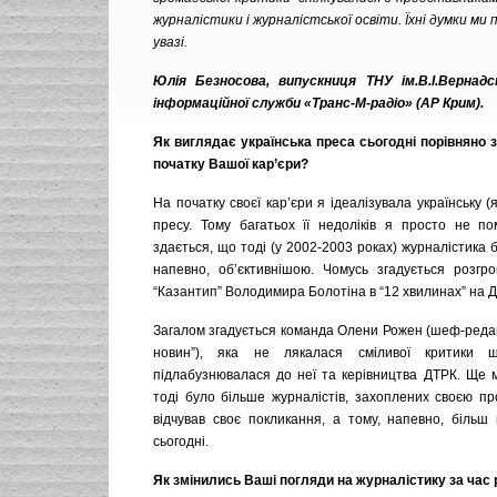
журналістики і журналістської освіти. Їхні думки ми
увазі.
Юлія Безносова, випускниця ТНУ ім.В.І.Вернадс
інформаційної служби «Транс-М-радіо» (АР Крим).
Як виглядає українська преса сьогодні порівняно з
початку Вашої кар’єри?
На початку своєї кар’єри я ідеалізувала українську (я
пресу. Тому багатьох її недоліків я просто не по
здається, що тоді (у 2002-2003 роках) журналістика б
напевно, об’єктивнішою. Чомусь згадується розг
“Казантип” Володимира Болотіна в “12 хвилинах” на
Загалом згадується команда Олени Рожен (шеф-редак
новин”), яка не лякалася сміливої критики 
підлабузнювалася до неї та керівництва ДТРК. Ще м
тоді було більше журналістів, захоплених своєю пр
відчував своє покликання, а тому, напевно, більш 
сьогодні.
Як змінились Ваші погляди на журналістику за час 