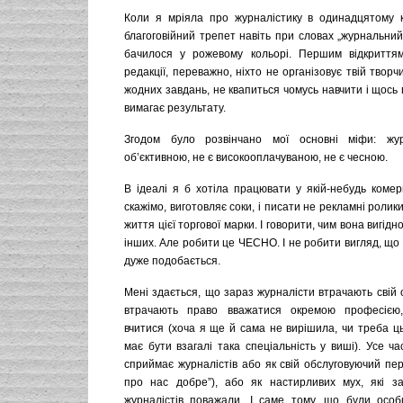
Коли я мріяла про журналістику в одинадцятому к
благоговійний трепет навіть при словах „журнальний 
бачилося у рожевому кольорі. Першим відкриття
редакції, переважно, ніхто не організовує твій творч
жодних завдань, не квапиться чомусь навчити і щось
вимагає результату.
Згодом було розвінчано мої основні міфи: жу
об’єктивною, не є високооплачуваною, не є чесною.
В ідеалі я б хотіла працювати у якій-небудь комерц
скажімо, виготовляє соки, і писати не рекламні ролик
життя цієї торгової марки. І говорити, чим вона вигідно
інших. Але робити це ЧЕСНО. І не робити вигляд, що м
дуже подобається.
Мені здається, що зараз журналісти втрачають свій 
втрачають право вважатися окремою професією,
вчитися (хоча я ще й сама не вирішила, чи треба ць
має бути взагалі така спеціальність у виші). Усе ча
сприймає журналістів або як свій обслуговуючий пе
про нас добре”), або як настирливих мух, які з
журналістів поважали. І саме тому, що були особи