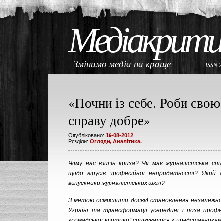
Медіакрити
Змінимо медіа на краще
ISSN 
«Почни із себе. Роби свою
справу добре»
Опубліковано:
16-08-2012
Розділи:
Огляди, Аналітика
.
Чому нас вчить криза? Чи має журналістська спі
щодо вірусів професійної непридатності? Який 
випускники журналістських шкіл?
З метою осмислити досвід становлення незалежно
Україні та трансформації усередині і поза проф
громадської критики” спілкувалися з представникам