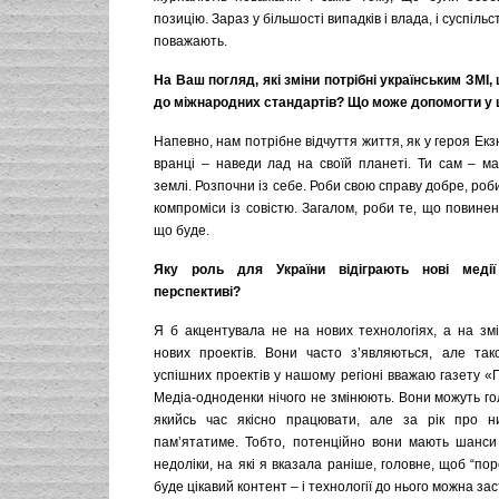
позицію. Зараз у більшості випадків і влада, і суспільс
поважають.
На Ваш погляд, які зміни потрібні українським ЗМІ
до міжнародних стандартів? Що може допомогти у 
Напевно, нам потрібне відчуття життя, як у героя Екз
вранці – наведи лад на своїй планеті. Ти сам – ма
землі. Розпочни із себе. Роби свою справу добре, роб
компроміси із совістю. Загалом, роби те, що повинен,
що буде.
Яку роль для України відіграють нові меді
перспективі?
Я б акцентувала не на нових технологіях, а на зміс
нових проектів. Вони часто з’являються, але так
успішних проектів у нашому регіоні вважаю газету 
Медіа-одноденки нічого не змінюють. Вони можуть го
якийсь час якісно працювати, але за рік про н
пам’ятатиме. Тобто, потенційно вони мають шанси 
недоліки, на які я вказала раніше, головне, щоб “пор
буде цікавий контент – і технології до нього можна за