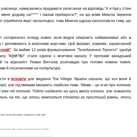
” учасниця, намагаючись придумати запитання на відповідь “А я був у стані
 мене додому, на***** і сказав прибирати?”, на що комік Микола Зирянов
 залі сприйняла жарт прохолодно, тому Микола одразу наголосив на тому, що
 сатиричного огляду новин: коли ведучі обирають найважливіші або ж
у і доповнюють їх власними жартами. Цей формат, зокрема, характерний
геній”
. За майже 12 років функціонування “Телебачення Торонто” здобув
 шоу “#@₴?$0” стало однією з візитівок каналу. У програмі канадський
й та журналіст Роман Вінтонів, розповідає про головні новини тижня.
ми й посиланнями на попкультуру.
исти в
інтерв’ю
для видання The Village Україна сказали, що хоч вони й
орії, але під мемами маскують серйозні теми:
“Меми – це ж не про котиків.
 речі під котиків. Тобто надягати на щось маску котика, але говорити
ючись на те, що хтось зачепиться спочатку за простіший рівень, хтось