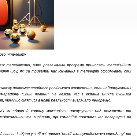
ого інтелекту
вих телебачення, адже розважальні програми приносять телевізійним
ичні шоу, які за тривалий час існування в телеефірі сформували собі
початку повномасштабного російського вторгнення, коли найпопулярніші
емарафону “Єдині новини”. На деякий час з екранів зникла будь-яка
т, тому що сміятися в новій реальності виглядало недоречно.
сміх як зброю й хорошу можливість поглузувати над помилками та
медіахолдинги та вирішили, що комедійні програми час повернути на
 власне і зібрав у собі всі прояви “нової хвилі українського стендапу” та