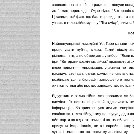
записом новорічної програми, проглянули понад 
до 1 млн переглядів. Одне відео “Ветеранів ко
Цікавим є той факт, що багато резидентів та зап
участь в телевізійному шоу “Ліга сміху”, яким з
Нов
Найпопулярніші комедійні YouTube-канали н
пропонувати публіці кілька. Такий підхід 
різноманіття, а не обмежують у виборі. “Леви н
ігри. “Ветерани космічних військ” працюють зі 
відео присутня імпровізація: учасники не го
наслідує стендап, однак коміки не спілкуют
розбираються в біографії запрошеного гостя
життєві історії або про що завгодно, що потрапи
Відчутним є вплив війни, яка породила як баг
висміють їх негативні риси й відзначають н
інформацію або пристосовуватися до теперішнь
слабша за телевізійну, тому це слугує додатк
або жарти на відверті теми, які на телебаченні
присутня імпровізація, не всі спроби пожар
чутливі теми на кшталт расизму чи сексизму.