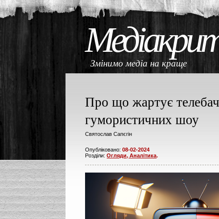
Медіакри
Змінимо медіа на кращ
Про що жартує телебач
гумористичних шоу
Святослав Сапєгін
Опубліковано:
08-02-2024
Розділи:
Огляди, Аналітика
.