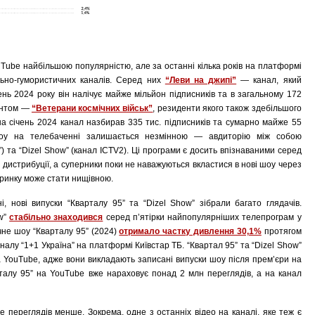
uTube найбільшою популярністю, але за останні кілька років на платформі
льно-гумористичних каналів. Серед них
“Леви на джипі”
— канал, який
ень 2024 року він налічує майже мільйон підписників та в загальному 172
тентом —
“Ветерани космічних військ”
, резиденти якого також здебільшого
 січень 2024 канал назбирав 335 тис. підписників та сумарно майже 55
шоу на телебаченні залишається незмінною — авдиторію між собою
”) та “Dizel Show” (канал ICTV2). Ці програми є досить впізнаваними серед
й дистрибуції, а суперники поки не наважуються вкластися в нові шоу через
х ринку може стати нищівною.
, нові випуски “Кварталу 95” та “Dizel Show” зібрали багато глядачів.
ow”
стабільно знаходився
серед п’ятірки найпопулярніших телепрограм у
ічне шоу “Кварталу 95” (2024)
отримало частку дивлення 30,1%
протягом
налу “1+1 Україна” на платформі Київстар ТБ. “Квартал 95” та “Dizel Show”
 на YouTube, адже вони викладають записані випуски шоу після прем’єри на
рталу 95” на YouTube вже нараховує понад 2 млн переглядів, а на канал
але переглядів менше. Зокрема, одне з останніх відео на каналі, яке теж є