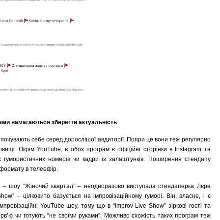
ами намагаються зберегти актуальність
 почувають себе серед дорослішої авдиторії. Попри це вони теж регулярно
ищі. Окрім YouTube, в обох програм є офіційні сторінки в Instagram та
х гумористичних номерів чи кадри із залаштунків. Поширення стендапу
 формату в телеефір.
5” – шоу “Жіночий квартал” – неодноразово виступала стендаперка Лєра
how” – цілковито базується на імпровізаційному гуморі. Він, власне, і є
провізаційні YouTube-шоу, тому що в “Improv Live Show” зіркові гості та
терв’ю чи готують “не своїми руками”. Можливо схожість таких програм теж