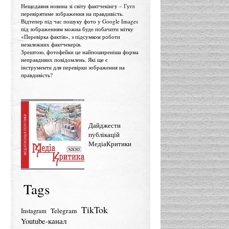
Нещодавня новина зі світу фактчекінгу – Гугл
перевірятиме зображення на правдивість.
Відтепер під час пошуку фото у Google Images
під зображенням можна буде побачити мітку
«Перевірка фактів», з підсумком роботи
незалежних фактчекерів.
Зрештою, фотофейки це найпоширеніша форма
неправдивих повідомлень. Які ще є
інструменти для перевірки зображення на
правдивість?
Дайджести
публікацій
МедіаКритики
Tags
TikTok
Telegram
Instagram
Youtube-канал