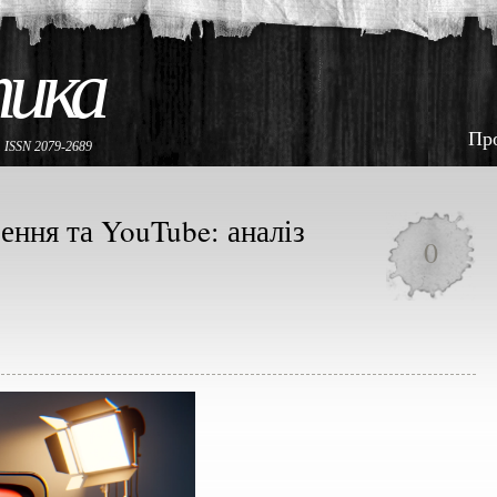
тика
Пр
е
ISSN 2079-2689
ення та YouTube: аналіз
0