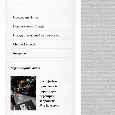
Огляди, аналітика
Нові технології медіа
Стандарти якісної журналістики
Медіафілософія
Інтерв’ю
Інформаційна війна
Фотофейки:
програми й
поради для
перевірки
зображень
Яна Шекеряк