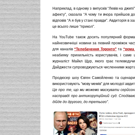
Наприклад, в одному з випусків “Левів на джипі
афекту”, сказала “А чому ти вчора прийшов до
відповів “А я був у стані правди”. Авдиторія в
це всього лише “прикол”.
На YouTube також досить популярний формат
найнезвичніші новини за певний проміжок час
для каналів
“Телебачення Торонто”
та
“рома 
неабияку прихильність користувачів, і саме
журналіст Майкл Щур, якого грає телеведучи
Дайджести супроводжуються численними жарта
Продюсер шоу Євген Самойленко та сценар
використовують “мову мемів” для молодої авдит
Це про те, що ми можемо маскувати серйозні
насправді про антикорупційний суд. Сподіва
дійде до другого, до третього”
.