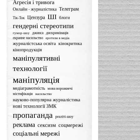
Агресія і тривога
Телеграм
Онлайн - журналістика
ШІ
Цензура
блоги
Тік-Ток
гендерні стереотипи
джинса
дискримінація
гумор-шоу
екранне насильство
еротизм в медіа
журналістська освіта
кінокритика
кінопродукція
маніпулятивні
технології
маніпуляція
медіаграмотність
мова ворожнечі
містифікація
насильство
науково-популярна журналістика
нові технології ЗМК
пропаганда
реаліті-шоу
реклама
сексизм
соцмережі
соціальні мережі