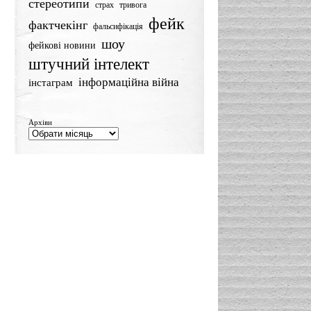
стереотипи
страх
тривога
фейк
фактчекінг
фальсифікація
шоу
фейкові новини
штучний інтелект
інформаційна війна
інстаграм
Архіви