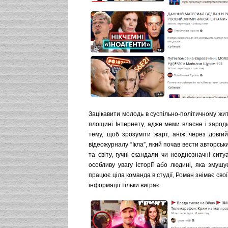
Зацікавити молодь в суспільно-політичному жит
площині Інтернету, адже меми власне і зарод
тему, щоб зрозуміти жарт, аніж через довги
відеожурналу “Ікла”, який почав вести авторсь
та світу, гучні скандали чи неоднозначні сит
особливу увагу історії або людині, яка змуш
працює ціла команда в студії, Роман знімає свої
інформації тільки виграє.