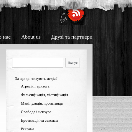
о нас
About us
Друзі та партнери
Пошук
Пошук
За що критикують медіа?
Агресія і тривога
Фальсифікація, містифікація
Маніпуляція, пропаганда
Свобода і цензура
Еротизація та сексизм
Реклама