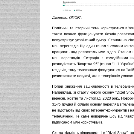
Джерело: ОПОРА
Політичні та історичні теми користуються в Yo
також почали функціонувати безліч розважа
популяризує український гумор. Станом на січ
млн переглядів. Ще один канал зі схожим кон
працюють над розважальними відео. Станом на
млн переглядів. Ситуація з комедійними 
розподіляють “Квартал 95” (канал “1+1 Україна
глядачів, тому телеканали фокусуються на їхні
ризик зазнати невдачі, яка в теперішніх умова
Попри зниження зацікавленості в телебаченні
Наприклад, зі старту нового сезону “Dizel Sh
вересні, жовтні та листопаді 2023 року. Новор
31-го грудня й склало основу переглядів телека
не відстають від своїх Інтернет-конкурентів і
телебаченні. Те саме новорічне шоу від “Ква
підписано 4 млн користувачів.
Схожа кількість підписників і в “Dizel Show”, 