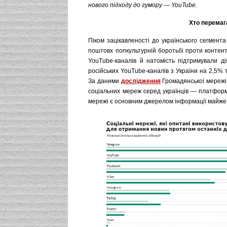
нового підходу до гумору — YouTube.
Хто перемага
Піком зацікавленості до українського сегмент
поштовх попкультурній боротьбі проти контенту
YouTube-каналів й натомість підтримували д
російських YouTube-каналів з України на 2,5% 
За даними
дослідження
Громадянської мережі 
соціальних мереж серед українців — платформі
мережі є основним джерелом інформації майже 