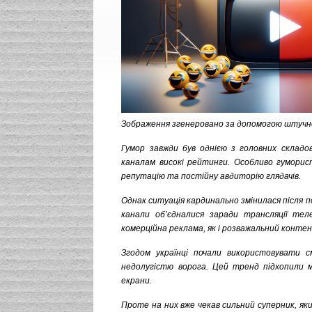
Зображення згенеровано за допомогою штучн
Гумор завжди був однією з головних складо
каналам високі рейтинги. Особливо гуморист
репутацію та постійну авдиторію глядачів.
Однак ситуація кардинально змінилася після 
канали об’єдналися заради трансляції тел
комерційна реклама, як і розважальний контен
Згодом українці почали використовувати 
недолугістю ворога. Цей тренд підхопили 
екрани.
Проте на них вже чекав сильний суперник, який