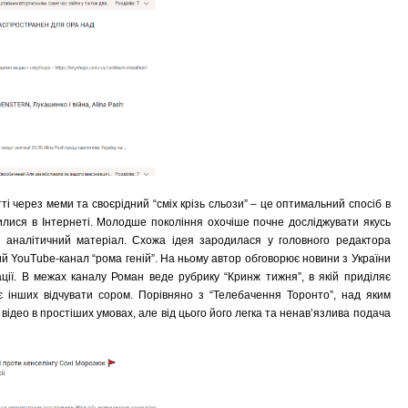
ті через меми та своєрідний “сміх крізь сльози” – це оптимальний спосіб в
илися в Інтернеті. Молодше покоління охочіше почне досліджувати якусь
й аналітичний матеріал. Схожа ідея зародилася у головного редактора
кий YouTube-канал “рома геній”. На ньому автор обговорює новини з України
уації. В межах каналу Роман веде рубрику “Кринж тижня”, в якій приділяє
ує інших відчувати сором. Порівняно з “Телебачення Торонто”, над яким
 відео в простіших умовах, але від цього його легка та ненав’язлива подача