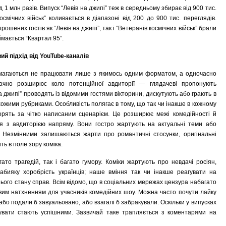
1 млн разів. Випуск “Левів на джипі” теж в середньому збирає від 900 тис.
смічних військ” коливається в діапазоні від 200 до 900 тис. переглядів.
рошених гостів як “Левів на джипі”, так і “Ветеранів космічних військ” брали
аймається “Квартал 95”.
ий підхід від YouTube-каналів
амагаються не працювати лише з якимось одним форматом, а одночасно
значно розширює коло потенційної авдиторії — глядачеві пропонують
а джипі” проводять із відомими гостями вікторини, дискутують або грають в
схожими рубриками. Особливість полягає в тому, що так чи інакше в кожному
ворять за чітко написаним сценарієм. Це розширює межі комедійності й
ься з авдиторією напряму. Вони гостро жартують на актуальні теми або
. Незмінними залишаються жарти про романтичні стосунки, оригінальні
ть в поле зору коміка.
ато трагедій, так і багато гумору. Коміки жартують про невдачі росіян,
еабияку хоробрість українців; наше вміння так чи інакше реагувати на
ого стану справ. Всім відомо, що в соціальних мережах цензура набагато
овим натхненням для учасників комедійних шоу. Можна часто почути лайку
 або подали б завуальовано, або взагалі б забракували. Оскільки у випусках
тувати стають успішними. Зазвичай таке трапляється з коментарями на