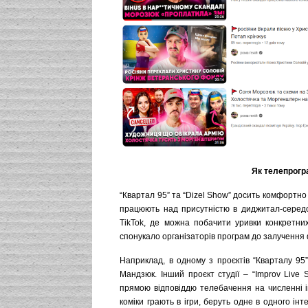
Як телепрогр
“Квартал 95” та “Dizel Show” досить комфортно
працюють над присутністю в диджитал-середов
TikTok, де можна побачити уривки конкретни
спонукало організаторів програм до залучення
Наприклад, в одному з проєктів “Кварталу 9
Мандзюк. Інший проєкт студії – “Improv Live S
прямою відповіддю телебачення на численні ім
коміки грають в ігри, беруть одне в одного ін