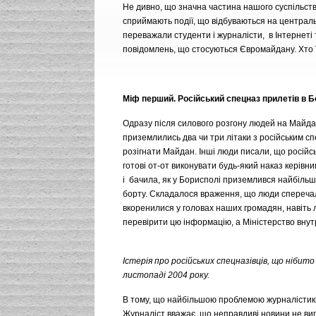
Не дивно, що значна частина нашого суспільств
сприймають події, що відбуваються на централь
переважали студенти і журналісти, в Інтернеті
повідомлень, що стосуються Євромайдану. Хто ї
Міф перший. Російський спецназ прилетів в 
Одразу після силового розгону людей на Майда
приземлились два чи три літаки з російським с
розігнати Майдан. Інші люди писали, що російсь
готові от-от виконувати будь-який наказ керівн
і бачила, як у Борисполі приземлився найбільши
борту. Складалося враження, що люди сперечалис
вкоренилися у головах наших громадян, навіть 
перевірити цю інформацію, а Міністерство внут
Істерія про російських спецназівців, що нібито
листопаді 2004 року.
В тому, що найбільшою проблемою журналістики 
Журналіст вважає, що неправдиві новини не вигі