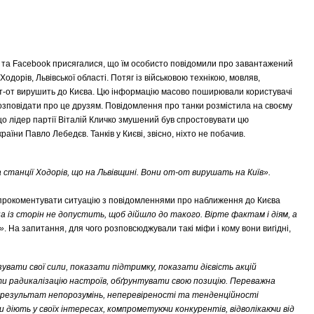
» та Facebook присягалися, що їм особисто повідомили про завантажений
Ходорів, Львівської області. Потяг із військовою технікою, мовляв,
от-от вирушить до Києва. Цю інформацію масово поширювали користувачі
 розповідати про це друзям. Повідомлення про танки розмістила на своєму
що лідер партії Віталій Кличко змушений був спростовувати цю
аїни Павло Лебедєв. Танків у Києві, звісно, ніхто не побачив.
 станції Ходорів, що на Львівщині. Вони от-от вирушать на Київ».
 прокоментувати ситуацію з повідомленнями про наближення до Києва
на із сторін не допустить, щоб дійшло до такого. Вірте фактам і діям, а
»
. На запитання, для чого розповсюджували такі міфи і кому вони вигідні,
увати свої сили, показати підтримку, показати дієвість акцій
и радикалізацію настроїв, обґрунтувати свою позицію. Переважна
 як результат непорозумінь, неперевіреності та тенденційності
и діють у своїх інтересах, компрометуючи конкурентів, відволікаючи від