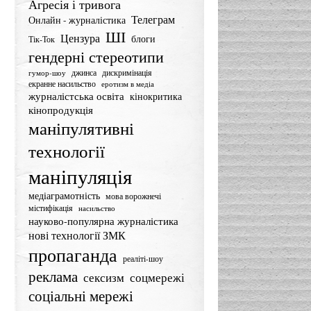
Агресія і тривога
Телеграм
Онлайн - журналістика
ШІ
Цензура
блоги
Тік-Ток
гендерні стереотипи
джинса
дискримінація
гумор-шоу
екранне насильство
еротизм в медіа
журналістська освіта
кінокритика
кінопродукція
маніпулятивні
технології
маніпуляція
медіаграмотність
мова ворожнечі
містифікація
насильство
науково-популярна журналістика
нові технології ЗМК
пропаганда
реаліті-шоу
реклама
сексизм
соцмережі
соціальні мережі