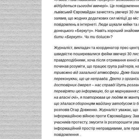
відбудеться сьогодні ввечері
». Це повідомлення
львівський Євромайдан зачистять увечері 30 ли
заявив, що жодних додаткових сил міліції до мі
повідомлень в інтернеті. Люди шукали кийки та
донецького «Беркуту». Навіть хороший знайомий
бити «Беркут». Чи ти боїшся»
?
Журналіст, викладач та координатор прес-центр
швидкістю поширювалися фейки ввечері 30 лис
правдоподібними, хоча після отримання енної верс
починав розуміти, що працює група райтерів, н
тривожно від загальної атмосфери. Дуже баг
переконуючи, що це неправда. Дехто з організ
достовірних джерел – нас справді їдуть розг
перевіряти цю інформацію, бо це марнування с
на власні очі», я повторював це людям як мант
що здалася оборонцям майдану автобусом із б
розповів Отар Довженко. Журналіст уважає, що 
інформаційною війною проти Євромайдану. Завда
учасників протесту, змусити їх розпорошити ув
інформаційний простір неправдивими, але прав
повідомлення .