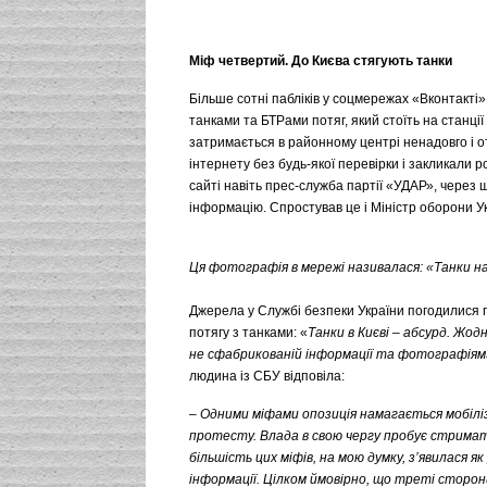
Міф четвертий. До Києва стягують танки
Більше сотні пабліків у соцмережах «Вконтакті
танками та БТРами потяг, який стоїть на станції 
затримається в районному центрі ненадовго і 
інтернету без будь-якої перевірки і закликали
сайті навіть прес-служба партії «УДАР», через 
інформацію. Спростував це і Міністр оборони Укр
Ця фотографія в мережі називалася: «Танки на
Джерела у Службі безпеки України погодилися
потягу з танками: «
Танки в Києві – абсурд. Жод
не сфабрикованій інформації та фотографіям
людина із СБУ відповіла:
–
Одними міфами опозиція намагається мобіліз
протесту. Влада в свою чергу пробує стримат
більшість цих міфів, на мою думку, з’явилася
інформації. Цілком ймовірно, що треті сторон