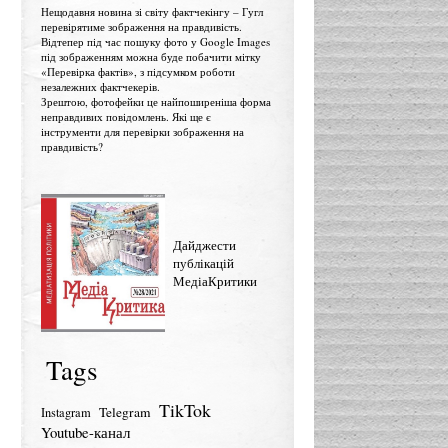
Нещодавня новина зі світу фактчекінгу – Гугл
перевірятиме зображення на правдивість.
Відтепер під час пошуку фото у Google Images
під зображенням можна буде побачити мітку
«Перевірка фактів», з підсумком роботи
незалежних фактчекерів.
Зрештою, фотофейки це найпоширеніша форма
неправдивих повідомлень. Які ще є
інструменти для перевірки зображення на
правдивість?
Дайджести
публікацій
МедіаКритики
Tags
TikTok
Telegram
Instagram
Youtube-канал