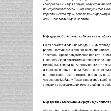
«
Наприклад, сиджу я в студії, веду ефір, телеф
приглушеним голосом: «біля консульства Пол
кореспондента туди, перевіряти інформацію, в
все»
, – розповів Андрій Великий.
Міф другий. Сотні зниклих безвісти і загибла 
Після побиття людей на Майдані 30 листопада б
родичі. Наступного ж дня більшість знайшлася.
телефони. Проте повідомлення про сотні зникли
інтернету. Люди автоматично поширювали інфор
міліцейських відділках. Апогеєм паніки став мом
лікарні після побиття на Майдані. Провідні ЗМІ 
підтвердження так і не отримали. Станом на 1
час розгону Майдану. Також є шестеро людей, я
зниклих та постраждалих можна знайти на офіц
Міф третій. Львівський «Беркут» відмовився 
«
Увага. Наш львівський «Беркут» відмовився 