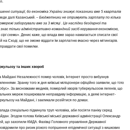
n.
гіршенні ситуації, бо економіка України знижує показники вже 5 кварталів
веде далі Казанський. –
Бюджетники не отримують зарплату по кілька
мережі заборгували вже за 3 місяці . Це наслідки бездарної та
 знає тільки адміністративно-командний засіб керування економікою,
сірі схеми
». Денис каже, що влада вже зараз намагається списати свої
 на Сході, що не зможе віддати їм зарплатню вчасно через мітингарів.
иправдати свої помилки.
ркульозу та інших хвороб
на Майдані Незалежності помер чоловік, Інтернет просто вибухнув
ннями. Зранку того ж дня київські міліціонери офіційно заявили, що тіло
обус». За висновками медиків, померлий хворів туберкульозом легенів, що
ціальних мереж поширювали неправдиву інформацію, а деякі інтернет-
кульозу на Майдані, і закликали розійтися по домах.
лада спеціально підкинула труп чоловіка, аби посіяти паніку серед
айдан. Згодом голова Київської міської державної адміністрації Олександр
й, що захопили КМДА. Фахівці Головного управління Державної
повідомили про ризик різкого погіршення епідемічної ситуації з кишкових