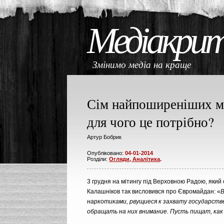
Медіакри
Змінимо медіа на кращ
Сім найпоширеніших м
для чого це потрібно?
Артур Бобрик
Опубліковано:
04-01-2014
Розділи:
Огляди, Аналітика
.
3 грудня на мітингу під Верховною Радою, який 
Калашніков так висловився про Євромайдан: «
наркотиками, рвущиеся к захвату государств
обращать на них внимание. Пусть пищат, ка