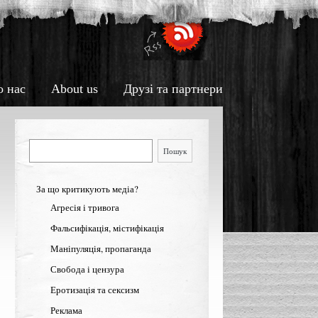
о нас
About us
Друзі та партнери
Пошук
Пошук
За що критикують медіа?
Агресія і тривога
Фальсифікація, містифікація
Маніпуляція, пропаганда
Свобода і цензура
Еротизація та сексизм
Реклама