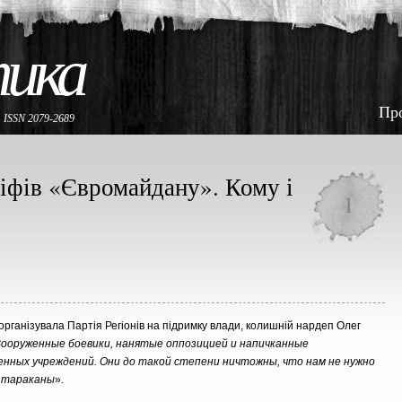
тика
Пр
е
ISSN 2079-2689
іфів «Євромайдану». Кому і
1
організувала Партія Регіонів на підримку влади, колишній нардеп Олег
Вооруженные боевики, нанятые оппозицией и напичканные
енных учреждений. Они до такой степени ничтожны, что нам не нужно
к тараканы
».