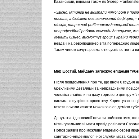
Казанський, відомий також як блогер Frankenstei
«
Звісно, мітинги не відіграли ніякої ролі у по
поспіль, а бюджет має величезний дефіцит,
– 
місяців, наприклад робітникам донецької тепло
непрофесійної роботи команди донецьких, яка
душить бізнес, висмоктує гроші з країни через 
невдачі на революціонерів та попереджає людей
Таким чином хочуть розколоти суспільство та в
Міф шостий. Майдану загрожує епідемія тубе
Після повідомлення про те, що вночі 6 грудня 
брехливими деталями та неправдивими повідомле
чоловіка знайшли на даху торгового центру «Гл
викликав внутрішню кровотечу. Користувачі со
газети почали лякати можливою епідемією тубер
Депутати від опозиції почали побоюватися, що в
мітингувальників і мати привід розігнати Євром
Попов заявив про можливу епідемію серед люде
санітарно-епідеміологічної служби міста Києва 