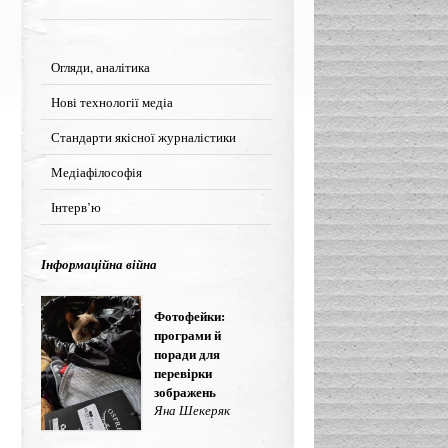
Огляди, аналітика
Нові технології медіа
Стандарти якісної журналістики
Медіафілософія
Інтерв’ю
Інформаційна війна
Фотофейки:
програми й
поради для
перевірки
зображень
Яна Шекеряк