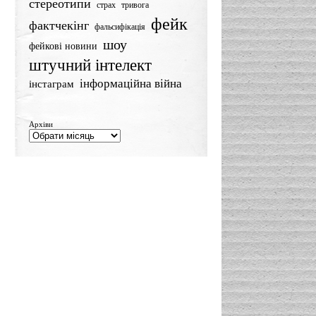
стереотипи
страх
тривога
фейк
фактчекінг
фальсифікація
шоу
фейкові новини
штучний інтелект
інформаційна війна
інстаграм
Архіви