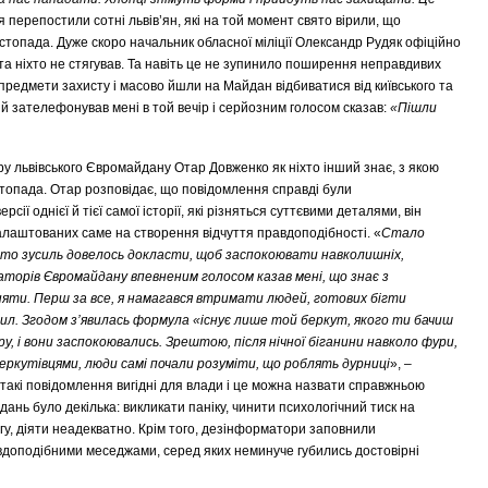
 перепостили сотні львів’ян, які на той момент свято вірили, що
стопада. Дуже скоро начальник обласної міліції Олександр Рудяк офіційно
ста ніхто не стягував. Та навіть це не зупинило поширення неправдивих
 предмети захисту і масово йшли на Майдан відбиватися від київського та
 зателефонував мені в той вечір і серйозним голосом сказав:
«Пішли
у львівського Євромайдану Отар Довженко як ніхто інший знає, з якою
топада. Отар розповідає, що повідомлення справді були
ії однієї й тієї самої історії, які різняться суттєвими деталями, він
алаштованих саме на створення відчуття правдоподібності. «
Стало
ато зусиль довелось докласти, щоб заспокоювати навколишніх,
аторів Євромайдану впевненим голосом казав мені, що знає з
аняти. Перш за все, я намагався втримати людей, готових бігти
ил. Згодом з’явилась формула «існує лише той беркут, якого ти бачиш
ру, і вони заспокоювались. Зрештою, після нічної біганини навколо фури,
еркутівцями, люди самі почали розуміти, що роблять дурниці
», –
такі повідомлення вигідні для влади і це можна назвати справжньою
нь було декілька: викликати паніку, чинити психологічний тиск на
агу, діяти неадекватно. Крім того, дезінформатори заповнили
доподібними меседжами, серед яких неминуче губились достовірні