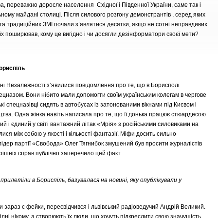
а, переважно доросле населення Східної і Південної України, саме так і
ному майдані столиці. Після силового розгону демонстрантів , серед яких
 та традиційних ЗМІ почали з’являтися десятки, якщо не сотні неправдивих
х поширював, кому це вигідно і чи досягли дезінформатори своєї мети?
Бориспіль
ні Незалежності з’явилися повідомлення про те, що в Борисполі
пецназом. Вони нібито мали допомогти своїм українським колегам в чергове
кі спецназівці сидять в автобусах із затонованими вікнами під Києвом і
ицтва. Одна жінка навіть написала про те, що її донька працює стюардесою
й і єдиний у світі вантажний літак «Мрія» з російськими силовиками на
я між собою у якості і кількості фантазії. Міфи досить сильно
лідер партії «Свобода» Олег Тягнибок змушений був просити журналістів
рішніх справ публічно заперечило цей факт.
 прилетіли в Бориспіль, базувалася на новині, яку опублікували у
зараз є фейки, пересвідчився і львівський радіоведучий Андрій Великий.
дні нікому, а створюють їх люди, що хочуть підкреслити свою значущість.