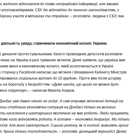
є жодного відношення до появи неправдивої інформації, але вживає
у розповсюджувачів. СБУ діє відповідно до чинного законодавства, з
орони участі в мітингах та страйках
, – розповіла людина з СБУ, яка
 діяльність уряду
,
спричинили економічний колапс України
.
ге дихання протестувальникам, багато провладних депутатів розповіли
екає на Україну в разі тривалих мітингів. Деякі заявили, що українці вже
ники винні в економічному колапсі, який розпочинається в Україні.
 сторінці у Facebook написав, що мітинги і блокування Кабінету Міністрів
триманих соціальних виплат до 10 грудня
». Проте вже після штурму
ь на боротьбу з безробіттям. «
Дуже шкода, що цього не можна було
авних структур
», – написав Микола Азаров.
онбас уже давно нікого не годує. А сам отримує величезні дотації на
нш стабільна економічна ситуація на Донбасі тільки на великих
сть населення у шахтарських містечках не має роботи. Люди працюють
ідомо коли відновлять роботу. А головне – економіка деградує. Ми тільки
я. Але воно закінчується. З цього регіону, як із колонії, вивозять гроші
кут. Криза тільки поглиблюється
», – розповів донецький журналіст Денис