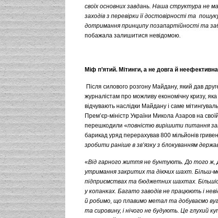
своїх основних завдань. Наша структура не ма
заходів з перевірки її достовірності та пошук
дотримання принципу позапартійності та заб
побажала залишитися невідомою.
Міф п
’
ятий.
Мітинги, а не довга й неефективна
Після силового розгону Майдану, який дав дру
журналістам про можливу економічну кризу, яка ч
відчувають наслідки Майдану і саме мітингуваль
Прем’єр-міністр України Микола Азаров на своїй
перешкодили «
повністю вирішити питання за
барикад уряд перерахував 800 мільйонів гривен
зробити раніше в зв’язку з блокуванням держ
«
Від гарного життя не бунтують. До того ж, Д
утримання закритих та діючих шахт. Більш-ме
підприємствах та бюджетних шахтах. Більші
у копанках. Багато заводів не працюють і нев
й робимо, що плавимо метал та добуваємо вугілл
та сировину, і нічого не будують. Це глухий 