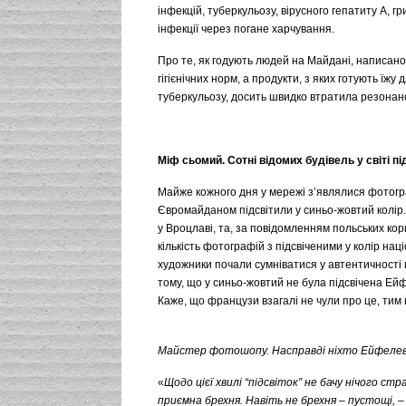
інфекцій, туберкульозу, вірусного гепатиту А, г
інфекції через погане харчування.
Про те, як годують людей на Майдані, написано 
гігієнічних норм, а продукти, з яких готують їжу 
туберкульозу, досить швидко втратила резонанс
Міф сьомий. Сотні відомих будівель у світі п
Майже кожного дня у мережі з’являлися фотографі
Євромайданом підсвітили у синьо-жовтий колір
у Вроцлаві, та, за повідомленням польських ко
кількість фотографій з підсвіченими у колір н
художники почали сумніватися у автентичності 
тому, що у синьо-жовтий не була підсвічена Ей
Каже, що французи взагалі не чули про це, тим 
Майстер фотошопу. Насправді ніхто Ейфелеву 
«
Щодо цієї хвилі “підсвіток” не бачу нічого ст
приємна брехня. Навіть не брехня – пустощі,
–