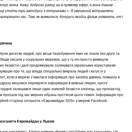
онує жінка. Кажу: доброго ранку, ви в прямому ефірі, а вона таким
ьщі стоїть три автобуси з тітушками ». Я змушений відправляти
итрачати час. Там, як виявилося, білоруси якийсь фільм знімають, от і
дівчина
ули десятки людей, про місце перебування яких не знали їхні друзі та
 Люди писали у соціальних мережах, що у ту ніч просто вимкнули
х безвісти і далі продовжували залякувати українських користувачів
мацію про те, що влада спеціально викрала людей і катує їх у
ент, коли в мережі з’явилася інформація про загиблу дівчину, померлу в
одразу кинулися перевіряти інформацію в київські лікарні, проте
7 грудня залишився лише один зниклий безвісти хлопець, що пропав під
кі пропали під час мирних зібрань протягом цього тижня. Інформацію про
ійній сторінці спільноти «Євромайдан SOS» у мережі Facebook.
розганяти Євромайдан у Львові
на нас нападати. Хлопці знімуть форми і прийдуть нас захищати. Це