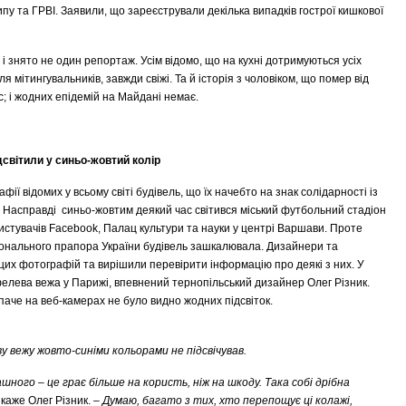
рипу та ГРВІ. Заявили, що зареєстрували декілька випадків гострої кишкової
і знято не один репортаж. Усім відомо, що на кухні дотримуються усіх
для мітингувальників, завжди свіжі. Та й історія з чоловіком, що помер від
; і жодних епідемій на Майдані немає.
ідсвітили у синьо-жовтий колір
ї відомих у всьому світі будівель, що їх начебто на знак солідарності із
. Насправді синьо-жовтим деякий час світився міський футбольний стадіон
ристувачів Facebook, Палац культури та науки у центрі Варшави. Проте
аціонального прапора України будівель зашкалювала. Дизайнери та
цих фотографій та вирішили перевірити інформацію про деякі з них. У
фелева вежа у Парижі, впевнений тернопільський дизайнер Олег Різник.
паче на веб-камерах не було видно жодних підсвіток.
вежу жовто-синіми кольорами не підсвічував.
рашного – це грає більше на користь, ніж на шкоду. Така собі дрібна
 каже Олег Різник. –
Думаю, багато з тих, хто перепощує ці колажі,