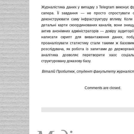
Журналістика даних у випадку з Telegram виконує ф
сапера. Її завдання — не просто спростувати 
деконструювати саму інфраструктуру впливу. Коли 
детальні карти скоординованих каналів, вони знищ
актив анонімних адміністраторів — довіру аудиторії
написати скрипт для вивантаження даних, побу
проаналізувати статистику стали такими ж базови
розслідувача, як робота із запитами до держорган
аналітика дозволяє перетворити хаос соціа
структуровану доказову базу.
Віталій Пробитюк, студент факультету журналісти
Comments are closed.