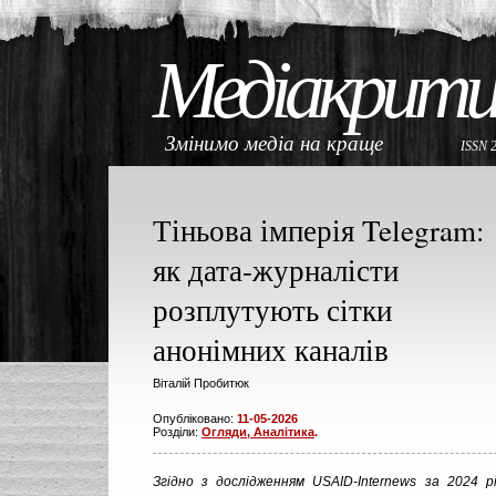
Медіакрити
Змінимо медіа на краще
ISSN 
Тіньова імперія Telegram:
як дата-журналісти
розплутують сітки
анонімних каналів
Віталій Пробитюк
Опубліковано:
11-05-2026
Розділи:
Огляди, Аналітика
.
Згідно з дослідженням USAID-Internews за 2024 рі