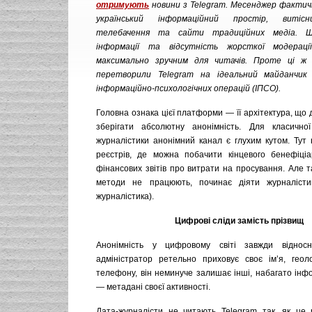
отримують
новини з Telegram. Месенджер фактич
український інформаційний простір, витіс
телебачення та сайти традиційних медіа. Шв
інформації та відсутність жорсткої модерац
максимально зручним для читачів. Проте ці ж
перетворили Telegram на ідеальний майданчик
інформаційно-психологічних операцій (ІПСО).
Головна ознака цієї платформи — її архітектура, що
зберігати абсолютну анонімність. Для класичної
журналістики анонімний канал є глухим кутом. Тут
реєстрів, де можна побачити кінцевого бенефіціа
фінансових звітів про витрати на просування. Але т
методи не працюють, починає діяти журналісти
журналістика).
Цифрові сліди замість прізвищ
Анонімність у цифровому світі завжди віднос
адміністратор ретельно приховує своє ім’я, гео
телефону, він неминуче залишає інші, набагато інф
— метадані своєї активності.
Дата-журналісти не читають Telegram так, як це 