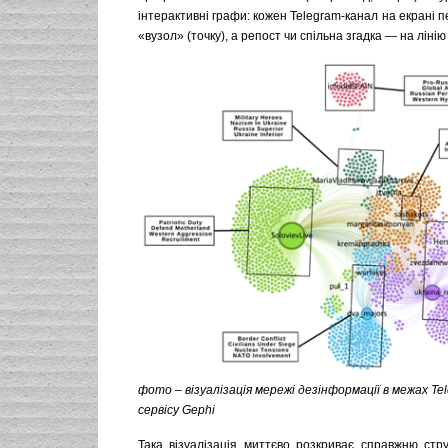
інтерактивні графи: кожен Telegram-канал на екрані 
«вузол» (точку), а репост чи спільна згадка — на лінію 
фото – візуалізація мережі дезінформації в межах T
сервісу Gephi
Така візуалізація миттєво розкриває справжню стру