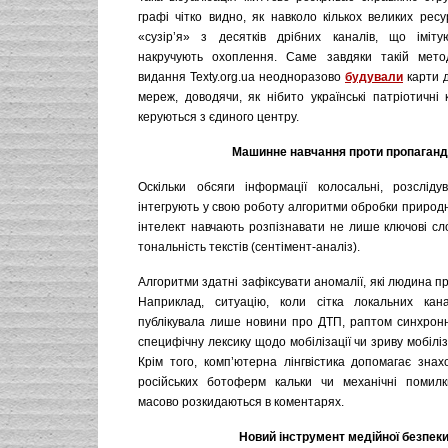
графі чітко видно, як навколо кількох великих рес
«сузір’я» з десятків дрібних каналів, що іміту
накручують охоплення. Саме завдяки такій метод
видання Texty.org.ua неодноразово
будували
карти 
мереж, доводячи, як нібито українські патріотичні
керуються з єдиного центру.
Машинне навчання проти пропаган
Оскільки обсяги інформації колосальні, розсліду
інтегрують у свою роботу алгоритми обробки природ
інтелект навчають розпізнавати не лише ключові сл
тональність текстів (сентімент-аналіз).
Алгоритми здатні зафіксувати аномалії, які людина пр
Наприклад, ситуацію, коли сітка локальних кан
публікувала лише новини про ДТП, раптом синхрон
специфічну лексику щодо мобілізації чи зриву мобіліз
Крім того, комп’ютерна лінгвістика допомагає знах
російських ботоферм кальки чи механічні помилк
масово розкидаються в коментарях.
Новий інструмент медійної безпек