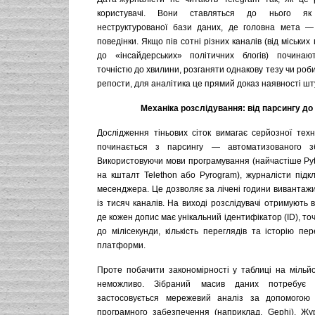
користувачі. Вони ставляться до нього як 
неструктурованої бази даних, де головна мета —
поведінки. Якщо пів сотні різних каналів (від міських
до «інсайдерських» політичних блогів) починаю
точністю до хвилини, розганяти однакову тезу чи роби
репости, для аналітика це прямий доказ наявності шту
Механіка розслідування: від парсингу до
Дослідження тіньових сіток вимагає серйозної техні
починається з парсингу — автоматизованого зб
Використовуючи мови програмування (найчастіше Pyt
на кшталт Telethon або Pyrogram), журналісти підк
месенджера. Це дозволяє за лічені години вивантажи
із тисяч каналів. На виході розслідувачі отримують в
де кожен допис має унікальний ідентифікатор (ID), точ
до мілісекунди, кількість переглядів та історію п
платформи.
Проте побачити закономірності у таблиці на мільйо
неможливо. Зібраний масив даних потребує ві
застосовується мережевий аналіз за допомогою с
програмного забезпечення (наприклад, Gephi). Жу