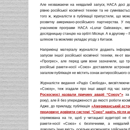
Але незважаючи на невдалий запуск, НАСА досі до
рівню російської космічної техніки та не сумніваєтьс
того ж, журналісти в публікації припустили, що мож
розвитку американо-російського партнерства. У п
учасником програми НАСА «Lunar Gateaway», мет
дослідницьку станцію на орбіті Місяця. А в другому –
шляхом та можливо укладає угоду з Китаєм.
Наприкінці матеріалу журналісти додають інформ
запуски іншої російської космічної техніки, як-от в
«Прогрес», але перед цим вони зазначили, що тр
російські ракети-носії «Союз» доставляли астронав
загалом публікація не містить ознак антиросійського 
Журналісти видання «Радіо Свобода», висвітлюючи
«Союзу», теж згадали про інші аварії під час зап
Роскосмосі назвали причину аварії “Союзу”»
за 
року), але й без упередженості до якості роботи косміч
Адже, до прикладу, публікація
«Американський астр
продовжує довіряти системі “Союз” навіть після ав
спрямована на те, щоб у читацької аудиторії не б
ракети-носії «Союз» є безпечними, а невдалий
доводить їхню якість, оскільки космонавти здійснили 