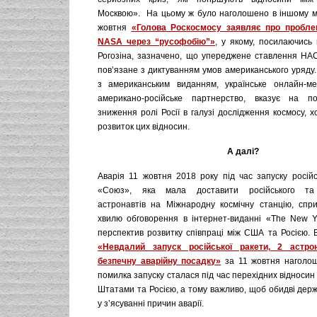
Москвою». На цьому ж було наголошено в іншому ма
жовтня
«Голова Роскосмосу заявляє про проблем
NASA через “русофобію”»
, у якому, посилаючись
Рогозіна, зазначено, що упереджене ставлення НА
пов’язане з диктуванням умов американського уряду.
з американським виданням, українське онлайн-ме
американо-російське партнерство, вказує на по
зниження ролі Росії в галузі дослідження космосу, х
розвиток цих відносин.
А далі?
Аварія 11 жовтня 2018 року під час запуску російс
«Союз», яка мала доставити російського та 
астронавтів на Міжнародну космічну станцію, сп
хвилю обговорення в інтернет-виданні «The New 
перспектив розвитку співпраці між США та Росією. Ві
«Невдалий запуск російської ракети, 2 астро
безпечну аварійну посадку»
за 11 жовтня наголош
помилка запуску сталася під час перехідних відноси
Штатами та Росією, а тому важливо, щоб обидві дер
у з’ясуванні причин аварії.