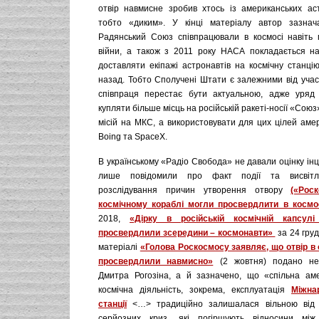
отвір навмисне зробив хтось із американських астр
тобто «диким». У кінці матеріалу автор зазн
Радянський Союз співпрацювали в космосі навіть 
війни, а також з 2011 року НАСА покладається н
доставляти екіпажі астронавтів на космічну станці
назад. Тобто Сполучені Штати є залежними від участ
співпраця перестає бути актуальною, адже уря
купляти більше місць на російській ракеті-носії «Сою
місій на МКС, а використовувати для цих цілей амер
Boing та SpaceX.
В українському «Радіо Свобода» не давали оцінку ін
лише повідомили про факт події та висвітл
розслідування причин утворення отвору
(«Рос
космічному кораблі могли просвердлити в космо
2018,
«Дірку в російській космічній капсул
просвердлили зсередини – космонавти»
за 24 груд
матеріалі
«Голова Роскосмосу заявляє, що отвір в
просвердлили навмисно»
(2 жовтня) подано не
Дмитра Рогозіна, а й зазначено, що «спільна аме
космічна діяльність, зокрема, експлуатація
Міжна
станції
<…> традиційно залишалася вільною від п
серйозних криз, які погіршують відносини мі