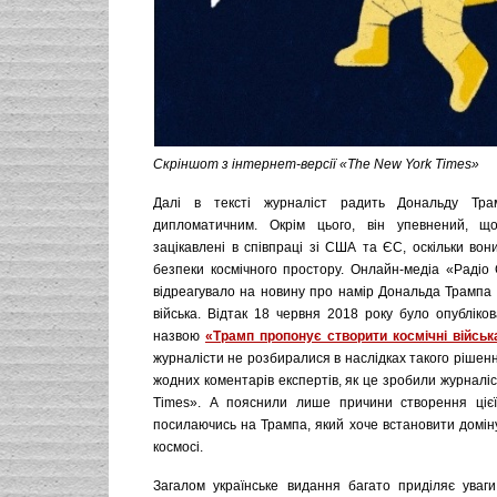
Скріншот з інтернет-версії «The New York Times»
Далі в тексті журналіст радить Дональду Тр
дипломатичним. Окрім цього, він упевнений, щ
зацікавлені в співпраці зі США та ЄС, оскільки вон
безпеки космічного простору. Онлайн-медіа «Радіо
відреагувало на новину про намір Дональда Трампа 
війська. Відтак 18 червня 2018 року було опубліко
назвою
«Трамп пропонує створити космічні військ
журналісти не розбиралися в наслідках такого рішен
жодних коментарів експертів, як це зробили журналі
Times». А пояснили лише причини створення цієї 
посилаючись на Трампа, який хоче встановити домін
космосі.
Загалом українське видання багато приділяє уваг