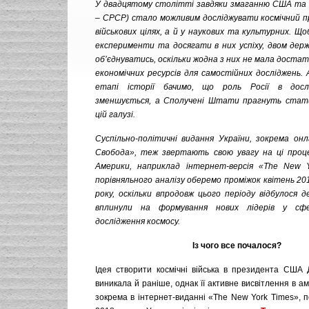
У двадцятому столітті завдяки змаганню США та Р
– СРСР) стало можливим досліджувати космічний п
військових цілях, а й у наукових та культурних. Щ
експерименти та досягати в них успіху, двом дер
об’єднуватись, оскільки жодна з них не мала доста
економічних ресурсів для самостійних досліджень. 
етапі історії бачимо, що роль Росії в досл
зменшується, а Сполучені Штати прагнуть стат
цій галузі.
Суспільно-політичні видання України, зокрема онл
Свобода», теж звертають свою увагу на ці проце
Америки, наприклад інтернет-версія «The New Y
порівняльного аналізу оберемо проміжок квітень 20
року, оскільки впродовж цього періоду відбулося д
вплинули на формування нових лідерів у сф
дослідження космосу.
Із чого все почалося?
Ідея створити космічні війська в президента США
виникала й раніше, однак її активне висвітлення в а
зокрема в інтернет-виданні «The New York Times», 