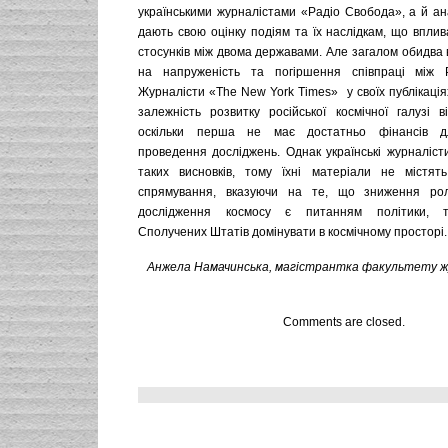
українськими журналістами «Радіо Свобода», а й ан
дають свою оцінку подіям та їх наслідкам, що впли
стосунків між двома державами. Але загалом обидва
на напруженість та погіршення співпраці між
Журналісти «The New York Times» у своїх публікаці
залежність розвитку російської космічної галузі в
оскільки перша не має достатньо фінансів д
проведення досліджень. Однак українські журналіст
таких висновків, тому їхні матеріали не містять
спрямування, вказуючи на те, що зниження ролі
дослідження космосу є питанням політики, 
Сполучених Штатів домінувати в космічному просторі.
Анжела Намачинська, магістрантка факультету 
Comments are closed.