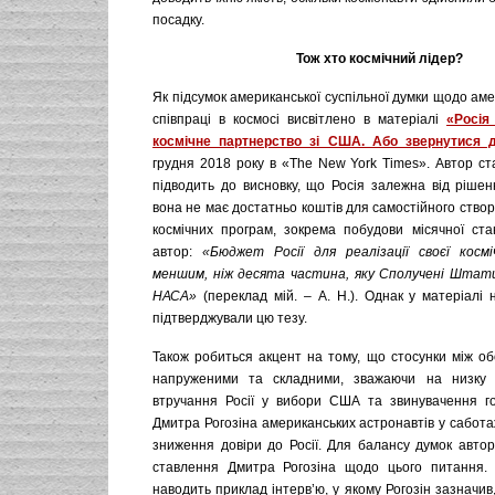
посадку.
Тож хто космічний лідер?
Як підсумок американської суспільної думки щодо аме
співпраці в космосі висвітлено в матеріалі
«Росія
космічне партнерство зі США. Або звернутися 
грудня 2018 року в «The New York Times». Автор ст
підводить до висновку, що Росія залежна від рішен
вона не має достатньо коштів для самостійного ство
космічних програм, зокрема побудови місячної стан
автор:
«Бюджет Росії для реалізації своєї косм
меншим, ніж десята частина, яку Сполучені Штат
НАСА»
(переклад мій. – А. Н.). Однак у матеріалі 
підтверджували цю тезу.
Також робиться акцент на тому, що стосунки між о
напруженими та складними, зважаючи на низку ко
втручання Росії у вибори США та звинувачення г
Дмитра Рогозіна американських астронавтів у сабота
зниження довіри до Росії. Для балансу думок автор
ставлення Дмитра Рогозіна щодо цього питання. 
наводить приклад інтерв’ю, у якому Рогозін зазначив