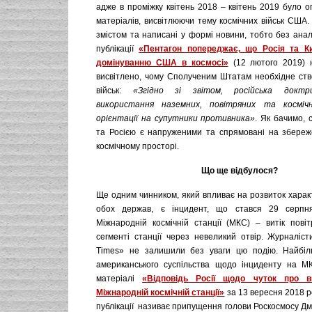
адже в проміжку квітень 2018 – квітень 2019 було о
матеріалів, висвітлюючи тему космічних військ США. 
змістом та написані у формі новини, тобто без аналі
публікації
«Пентагон попереджає, що Росія та К
домінуванню США в космосі»
(12 лютого 2019) 
висвітлено, чому Сполученим Штатам необхідне ств
військ:
«Згідно зі звітом, російська доктр
використання наземних, повітряних та космі
орієнтації на супутники противника»
. Як бачимо,
та Росією є напруженими та спрямовані на збереж
космічному просторі.
Що ще відбулося?
Ще одним чинником, який впливає на розвиток харак
обох держав, є інцидент, що стався 29 серп
Міжнародній космічній станції (МКС) – витік повіт
сегменті станції через невеликий отвір. Журналіс
Times» не залишили без уваги цю подію. Найбіль
американського суспільства щодо інциденту на М
матеріалі
«Відповідь Росії щодо чуток про в
Міжнародній космічній станції»
за 13 вересня 2018 ро
публікації називає припущення голови Роскосмосу Дм