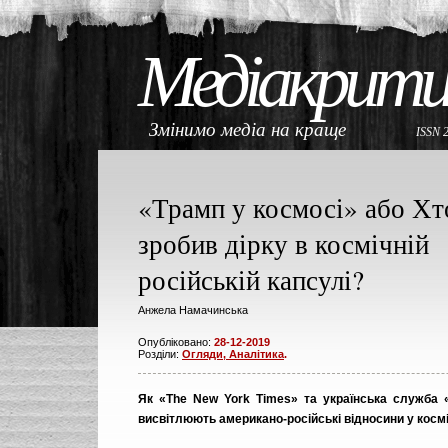
Медіакрити
Змінимо медіа на краще
ISSN 
«Трамп у космосі» або Хт
зробив дірку в космічній
російській капсулі?
Анжела Намачинська
Опубліковано:
28-12-2019
Розділи:
Огляди, Аналітика
.
Як «The New York Times» та українська служба 
висвітлюють американо-російські відносини у косміч