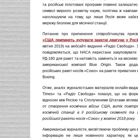
та російські пілотовані програми повинні залишати
символ мирного розвитку науки, політика ж навпаки
наголошуючи на тому, що лише Росія може забез
мережу безпеки для місячної станції.
Питанню про припинення співробітництва присвя
«США припинять купувати ракетні двигуни у Росії
квітня 2019) на вебсайті видання «Радіо Свобода».
повідомляється, що НАСА перестане закуповувати р
РД-180 для ракет та натомість замінить їх на киснево
американської компанії Blue Origin. Також дод
російських ракет-носіїв «Союз» на ракети приватних 
Boeing.
Отже, аналіз журналістських матеріалів онлайн-вид
Times» та «Радіо Свобода» показує, що на форм
відносин між Росією та Сполученими Штатами впливає
от
створення космічних військ США, витік повітр
космічній станції в її російському сегменті та 
російської ракети-носія «Союз» у жовтні 2018 року
.
Американські журналісти, висвітлюючи проблему цих 
інформацію не лише новинного характеру, як ц