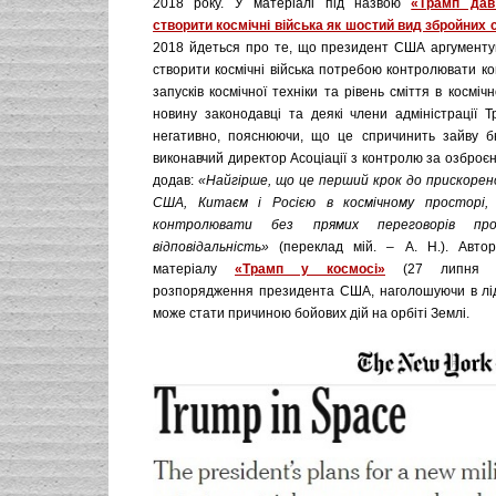
2018 року. У матеріалі під назвою
«Трамп дав
створити космічні війська як шостий вид збройних 
2018 йдеться про те, що президент США аргументу
створити космічні війська потребою контролювати к
запусків космічної техніки та рівень сміття в косміч
новину законодавці та деякі члени адміністрації 
негативно, пояснюючи, що це спричинить зайву б
виконавчий директор Асоціації з контролю за озброє
додав:
«Найгірше, що це перший крок до прискорено
США, Китаєм і Росією в космічному просторі,
контролювати без прямих переговорів п
відповідальність»
(переклад мій. – А. Н.). Автор
матеріалу
«Трамп у космосі»
(27 липня 2
розпорядження президента США, наголошуючи в лід
може стати причиною бойових дій на орбіті Землі.