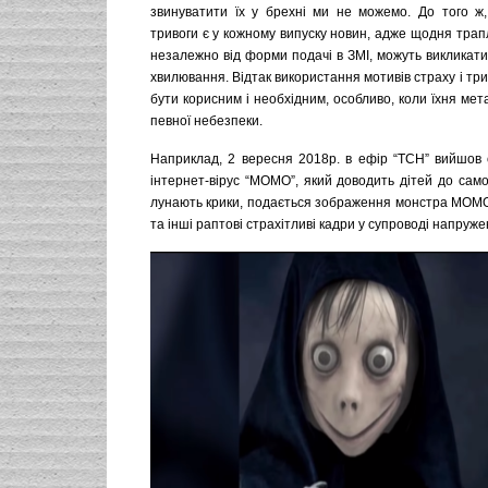
звинуватити їх у брехні ми не можемо. До того ж,
тривоги є у кожному випуску новин, адже щодня трапля
незалежно від форми подачі в ЗМІ, можуть викликат
хвилювання. Відтак використання мотивів страху і три
бути корисним і необхідним, особливо, коли їхня мета
певної небезпеки.
Наприклад, 2 вересня 2018р. в ефір “ТСН” вийшов
інтернет-вірус “МОМО”, який доводить дітей до само
лунають крики, подається зображення монстра МОМ
та інші раптові страхітливі кадри у супроводі напруже