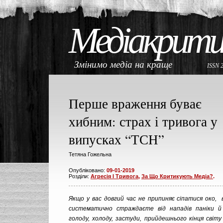
Медіакрити
Змінимо медіа на краще
ISSN 
Перше враження буває
хибним: страх і тривога у
випусках “ТСН”
Тетяна Гожельна
Опубліковано:
09-01-2019
Розділи:
Агресія І Тривога
,
За Що Критикують Медіа?
.
Якщо у вас довгий час не припиняє сіпатися око, 
систематично страждаєте від нападів паніки й і
голоду, холоду, застуди, прийдешнього кінця світу 