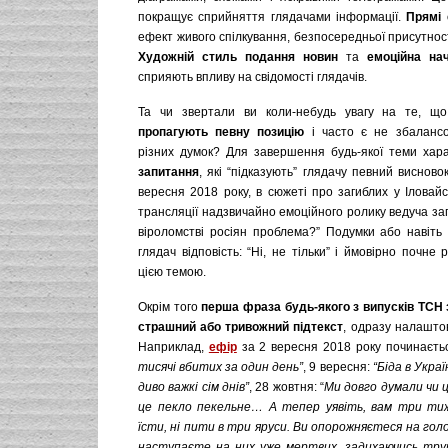
покращує сприйняття глядачами інформації.
Прямі 
ефект живого спілкування, безпосередньої присутност
Художній стиль подання новин
та
емоційна на
сприяють впливу на свідомості глядачів.
Та чи звертали ви коли-небудь увагу на те, щ
пропагують певну позицію
і часто є не збалансо
різних думок? Для завершення будь-якої теми хар
запитання
, які “підказують” глядачу певний висново
вересня 2018 року, в сюжеті про загиблих у Іловайс
трансляції надзвичайно емоційного ролику ведуча запи
віроломстві росіян проблема?” Подумки або навіть 
глядач відповість: “Ні, не тільки” і ймовірно почне
цією темою.
Окрім того
перша фраза будь-якого з випусків ТСН
страшни
й
або тривожни
й
підтекст
, одразу налашто
Наприклад,
ефір
за 2 вересня 2018 року починаєтьс
тисячі вбитих за один день”
, 9 вересня:
“Біда в Україн
диво важкі сім днів”
, 28 жовтня: “
Ми довго думали чи 
це пекло пекельне… А тепер уявіть, вам три тиж
їсти, ні пити в три яруси. Ви опорожняєтеся на голов
наступаєте на них уже мертвих, задихаючись тру