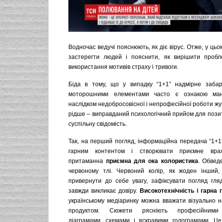
Водночас ведучі пояснюють, як діє вірус. Отже, у цьо
застерегти людей і пояснити, як вирішити пробл
використання мотивів страху і тривоги.
Біда в тому, що у випадку “1+1” надмірне забар
моторошними елементами часто є ознакою ман
наслідком недобросовісної і непрофесійної роботи жур
рідше – виправданий психологічний прийом для пози
суспільну свідомість.
Так, на перший погляд, інформаційна передача “1+1
гарним контентом і створювати приємне враж
притаманна
приємна для ока колористика
. Обведе
червоному тлі. Червоний колір, як жоден інший,
привернути до себе увагу, зафіксувати погляд гляд
завжди викликає довіру.
Високотехнічність і гарна 
українському медіаринку можна вважати візуально 
продуктом. Сюжети рясніють професійними 
діаграмами, схемами і яскравими голограмами. Ц