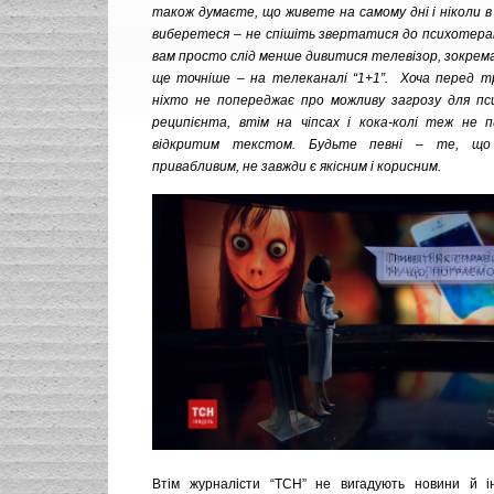
також думаєте, що живете на самому дні і ніколи в
виберетеся – не спішіть звертатися до психотер
вам просто слід менше дивитися телевізор, зокрема
ще точніше – на телеканалі “1+1”. Хоча перед т
ніхто не попереджає про можливу загрозу для пси
реципієнта, втім на чіпсах і кока-колі теж не 
відкритим текстом. Будьте певні – те, що 
привабливим, не завжди є якісним і корисним.
Втім журналісти “ТСН” не вигадують новини й і