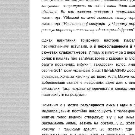
катування витримують не всі.
.
.
І ваша доля нік
цікавить. Бо вас назвали товаром і тримают
листопада:
“Області на межі воєнного стану чер
листопада:
“На волосинці ситуація у
Ч
орному мор
ризикує перетворитися на ще один гарячий фронт”
Однак нагнітання тривожних настроїв зум
песимістичними вступами, а й
перебільшенням й 
сюжетах кількості жертв
. У тому ж випуску за 2 ве
ролик в пам’ять про загиблих воїнів з кадрами із Іло
багато поранених, вибухи і закадровий голос, яки
серпні 2014 року українські бійці, ПЕРЕВАЖНО добр
Іловайськ. Хоча за хвилину до цього Алла Мазур каз
добровольців взагалі є невідомою, адже дані є ли
військових. Така яскрава суперечність в словах од
наштовхнути на роздуми.
Помітним є і
мотив регулярності лиха і біди в У
медіапрацівники постійно наголошують з телеекра
жовтня голос ведучої стверджує:
“Ну і ще одна
Викрадають дітей, везуть на органи
.
..”
, 21 жов
новина” і “Вибухові граблі”
, 28 жовтня:
“Ще 