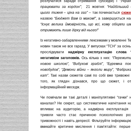
розлучатися заради отримання субсидій) і
“Украї
працювати за кордон”
; 21 жовтня:
“Найбільший 
цього тижня
–
ціна на газ”
– так починається
сюже
назвою
“Бюджет Вам із маком!”,
а завершується н
“Існує велика ймовірність, що всі, кому обіцяли ш
отримають лише дірку від нього!”
Із негативно-забарвленними лексемами у мовленні Те
новин також не все гаразд. У випусках “ТСН” за осін
прослідкувати
надмірну експлуатацію слова 
негативізм заголовків.
Ось кілька з них:
“Пережити
новою школою”, “Вибухові граблі”, “Буремна пок
новобудов”, “Демони війни
–
янголи миру”, “Фабрика 
кат”
. Такі назви сюжетів самі по собі вже тривожні
того, як глядач дізнався, про що сюжет, і о
інформаційний меседж.
Чи помічали ви такі деталі і маніпулятивні “гачки” 
каналах? Не секрет, що систематичне нагнітання на
впливає на аудиторію, а надмірна експлуатація 
тривоги часто стає причиною психологічних розл
тривожності і навіть депресії. Фільтруйте інформацію
вмикайте критичне мислення і пам’ятайте: перше