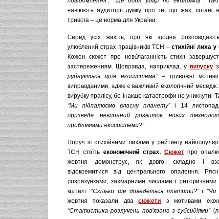
повідомлення”
,
“Ще один удар по економіці”
. Так
навіюють аудиторії думку про те, що жах, погані н
тривога – це норма для України.
Серед усіх жахіть, про які щодня розповідають
улюблений страх працівників ТСН –
стихійні лиха
у
Кожен сюжет про невблаганність стихії завершує
застереженням. Щоправда, наприклад, у
випуску
з
руйнується ціла екосистема”
– тривожні мотиви
виправданими, адже є важливий екологічний меседж:
вирубку пралісу, бо інакше катастрофи не уникнути. Т
“Ми підпалюємо власну планету”
і 14 листопад
при
з
веде невпинний розвиток нових технологі
проблемами екосистеми?”
Поруч зі стихійними лихами у рейтингу найпопулярн
ТСН стоїть
економічний страх.
Сюжет
про опалю
жовтня демонструє, як довго, складно і вза
відокремитися від центрального опалення. Рясні
розрахунками, захмарними числами і риторичними
кшталт
“Скільки ще доведеться платити?”
і
“Чи
жовтня показали два
сюжети
з мотивами еконо
“Статистика розлучень пов’язана з субсидіями”
(