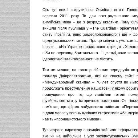
Ось тут все і закрутилося. Оригінал статті Гросс
вересня 2011 року. Та для пост-радянського мед
англійська мова – це з розряду екзотики. Тому біль
вийшли після публікації у «The Guardian» орієнтув
сайту inosmi.ru, явно заідеологізованого і ще й до
щодо українських питань. Про це свідчить уже сам з
inosmi – «На Украине продолжают отрицать Холокос
ніби це переклад британського. І це тоді, коли загол
ідеологічної заангажованості не містить.
Тим не менше, на гачок російських передруків пот
громада Дніпропетровська, яка на своєму сайті п
«Международный скандал – 70 лет спустя во Льво
продолжать преступления нацистов», у якому робить
припущення про те, що львів’яни готові поже
футбольного матчу історичною пам’яткою. От тільки
пам’ятає, що фірма забудовника київська. «Перекла
підлив масла у вогонь одвічних стереотипів «бандерів
навіть «пронацистського Львова».
Тут яскраво виражену опозицію зайняло інформаген
яке чи не найбільше з усіх західноукраїнських ЗМІ