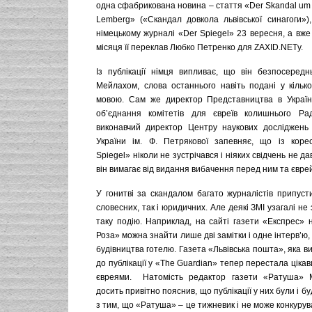
одна сфабрикована новина – стаття «Der Skandal um
Lemberg» («Скандал довкола львівської синагоги»),
німецькому журналі «Der Spiegel» 23 вересня, а вже
місяця її переклав Любко Петренко для ZAXID.NETу.
Із публікації німця випливає, що він безпосереднь
Мейлахом, слова останнього навіть подані у кільк
мовою. Сам же директор Представництва в Україн
об’єднання комітетів для євреїв колишнього Рад
виконавчий директор Центру наукових досліджень
України ім. Ф. Петрякової запевняє, що із коре
Spiegel» ніколи не зустрічався і ніяких свідчень не да
він вимагає від видання вибачення перед ним та євр
У гонитві за скандалом багато журналістів припуст
словесних, так і юридичних. Але деякі ЗМІ узагалі не
таку подію. Наприклад, на сайті газети «Експрес» 
Роза» можна знайти лише дві замітки і одне інтерв’ю,
будівництва готелю. Газета «Львівська пошта», яка в
до публікації у «The Guardian» тепер перестала цікав
євреями. Натомість редактор газети «Ратуша» 
досить привітно пояснив, що публікації у них були і буд
з тим, що «Ратуша» – це тижневик і не може конкуру