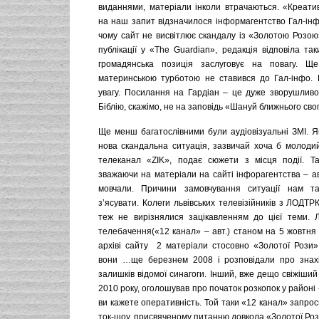
виданнями, матеріали інколи втрачаються. «Креати
на наш запит відзначилося інформагентство Гал-інф
чому сайт не висвітлює скандалу із «Золотою Розою
публікації у «The Guardian», редакція відповіла т
громадянська позиція заслуговує на повагу. Щ
материнською турботою не ставився до Гал-інфо.
увагу. Посилання на Гардіан – це дуже зворушливо
Біблію, скажімо, не на заповідь «Шануй ближнього свог
Ще менш багатослівними були аудіовізуальні ЗМІ. Я
нова скандальна ситуація, зазвичай хоча б молодий
телеканал «ZIK», подає сюжети з місця події. Т
зважаючи на матеріали на сайті інфорагентства – авт
мовчали. Причини замовчування ситуації нам т
з’ясувати. Колеги львівських телевізійників з ЛОДТ
теж не вирізнялися зацікавленням до цієї теми. Л
телебачення(«12 канал» – авт.) станом на 5 жовтня
архіві сайту 2 матеріали стосовно «Золотої Рози»
вони …ще березнем 2008 і розповідали про знахі
залишків відомої синагоги. Інший, вже дещо свіжіши
2010 року, оголошував про початок розкопок у районі 
ви кажете оперативність. Той таки «12 канал» запроси
ток-шоу, присвяченому питанню довкола «Золотої Роз