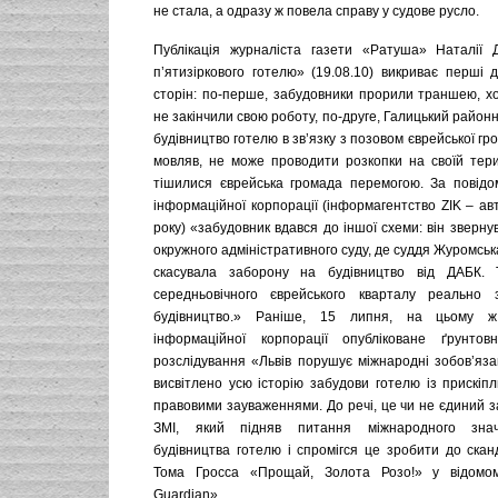
не стала, а одразу ж повела справу у судове русло.
Публікація журналіста газети «Ратуша» Наталії 
п’ятизіркового готелю» (19.08.10) викриває перші 
сторін: по-перше, забудовники прорили траншею, х
не закінчили свою роботу, по-друге, Галицький район
будівництво готелю в зв’язку з позовом єврейської гр
мовляв, не може проводити розкопки на своїй терит
тішилися єврейська громада перемогою. За повідо
інформаційної корпорації (інформагентство ZIK – авт
року) «забудовник вдався до іншої схеми: він звернув
окружного адміністративного суду, де суддя Журомськ
скасувала заборону на будівництво від ДАБК. 
середньовічного єврейського кварталу реально з
будівництво.» Раніше, 15 липня, на цьому ж
інформаційної корпорації опубліковане ґрунтовн
розслідування «Львів порушує міжнародні зобов’яза
висвітлено усю історію забудови готелю із прискіп
правовими зауваженнями. До речі, це чи не єдиний з
ЗМІ, який підняв питання міжнародного зна
будівництва готелю і спромігся це зробити до сканд
Тома Гросса «Прощай, Золота Розо!» у відомо
Guardian».