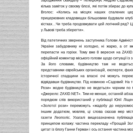
зародження скандалу – телефонує Андрію Садовому і
кілька заміток у своєму блозі, які потім збирає до ку
Вголос: «Колись на місцях наших спалених це
прицерковних кладовищах більшовики будували клуби
кістках…Чи треба продовжувати цей логічний ряд? Ц
у Львові треба зберегти».
Від патетичних звернень заступника Голови Адмініс
України забудовнику ні холодно, ні жарко, а от 
перепасти на горіхи. Тому вже 8 вересня на ZAXID.
офіційний коментар міського голови щодо ситуації із 
За його словами, будівництво там не ведеться
представники єврейських організацій, експерти, фахі
історичної спадщини на власні очі можуть перек
відвідавши будівництво. Під новиною «Садовий: На т
Рози» жодне будівництво не ведеться» чорним по 
«Джерело: ZAXID.NET». Тим не менше, останній абзац
порядком слів використаний у публікації Юлії Ліще
«Золотої рози» переможуть «жадобу до нерухомост
іншим додатком, мовляв, ці слова сказав мер міс
газети Леополіс. Узагалі вищезазначена публікац
принципом колажу: частина перекладу «Прощай Зол
цитат із блогу Ганни Герман і ось остання частина моз