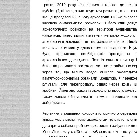
травня 2010 року з’являється інтерв’ю, де не в
публікації, ні того, з ким ведеться розмова, але з ко
що це представник з боку археологів. Він же вислов
часовою обмеженістю розкопок. З його слів дові
археологічних розкопок на території будівництв
«Українські інвестиційні системи» не мало жодного
археологічні дослідження, не завершивши їх. Проб
почалися з моменту купівлі земельної ділянки. В у
було прописано необхідності проведення п
археологічних досліджень. Тож із самого початку 
йшов на розмову з археологами і не сприймав їх се
через те, що міська влада обіцяла залагодит
пам’яткоохоронними органами. Зрештою, я перекон
купували для перепродажу, однак через кризу ц
зробити. Ймовірно, зараз із археологів просто хочуть
таким чином обґрунтувати, чому не виконали сво
зобов’язань».
Керівника управління охорони історичного середов
знімає мер Львова, тому археологам не варто чекати
Де зарита собака проблем археологів і забудовників 
Юлія Ліщенко у своїй статті «Євроготелем – по унік