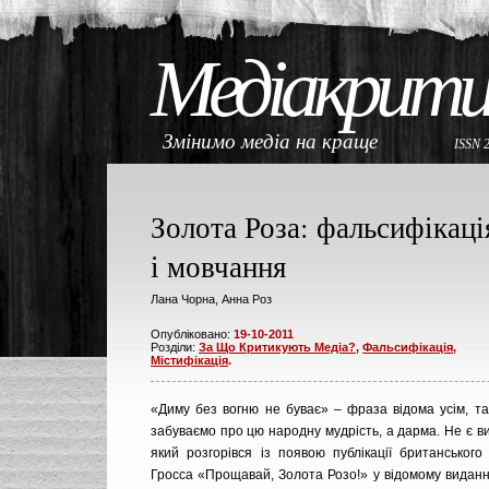
Медіакрити
Змінимо медіа на краще
ISSN 
Золота Роза: фальсифікаці
і мовчання
Лана Чорна, Анна Роз
Опубліковано:
19-10-2011
Розділи:
За Що Критикують Медіа?
,
Фальсифікація,
Містифікація
.
«Диму без вогню не буває» – фраза відома усім, та
забуваємо про цю народну мудрість, а дарма. Не є ви
який розгорівся із появою публікації британського
Гросса «Прощавай, Золота Розо!» у відомому виданн