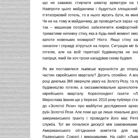
що не заважає стирчати шматку арматури на ті
Навпроти цього майданчика і будується злощасний
п’ятизірковий готель, то в нього мусить бути, як мін
Чи не на тому ж майданчику, де проводяться зараз «
так – машинам потрібно забезпечити комфортний п
триматиме непевну стіну, яка в будь-який момент зм
капоти новеньких іномарок? Ніхто. Якщо стіну з
синагоги і справді зітруться на порох. Ситуацію міг 
готелю, але на всій території будівництва не з
папірця, який би хоч трохи нагадував схему будівлі.
Як же поставилися львівські журналісти до огор
частин єврейського кварталу? Досить спокійно. А вс
році декілька ЗМІ звернули увагу на Золоту Розу, та 
будівництво готелю, а окозамилювальне археологіч
єврейського кварталу. Кореспондент газети «Л
Мирослава Іваник ще у березні 2010 року публікує с
до «Золотої Рози» про майбутнє дослідження архео
руїн Золотої Рози. Але поки що це лише локальне дос
американського гранту і проводити його має Ряті
служба. Тут же почалися дискусії між замовниками
Американського об’єднання комітетів для єв
Радянського Союзу) і виконавцями. На сайті «Льві