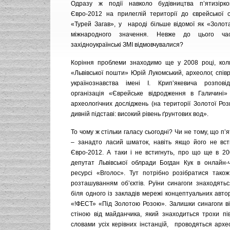
Одразу ж події навколо будівництва п’ятизірк
Євро-2012 на прилеглій території до єврейської с
«Турей Загав», у народі більше відомої як «Золот
міжнародного значення. Невже до цього час
західноукраїнські ЗМІ відмовчувалися?
Коріння проблеми знаходимо ще у 2008 році, кол
«Львівської пошти» Юрій Лукомський, археолог, співр
українознавства імені І. Крип’якевича розповід
організація «Єврейське відродження в Галичині»
археологічних досліджень (на території Золотої Роз
дивній підставі: високий рівень ґрунтових вод».
То чому ж стільки галасу сьогодні? Чи не тому, що п’
– занадто ласий шматок, навіть якщо його не вст
Євро-2012. А таки і не встигнуть, про що ще в 20
депутат Львівської облради Богдан Кук в онлайн-ч
ресурсі «Вголос». Тут потрібно розібратися також
розташуванням об’єктів. Руїни синагоги знаходять
біля одного із закладів мережі концептуальних авто
«!ФЕСТ» «Під Золотою Розою». Залишки синагоги ві
стіною від майданчика, який знаходиться трохи пів
словами усіх керівних інстанцій, проводяться архео