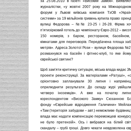
за 25.08.2010 в газеті «Високий Замок». Виявляє
журналістки, «у жовтні 2007 року на Міжнародном
форумі у Львові київська компанія ТзОВ «Українс
системи» за 19 мільйонів гривень купила право оренд
вулиці Федорова – №№ 23-25 і 26-28. Фірма хоч
п’ятизірковий готель до чемпіонату Євро-2012 – висот
150 номерів, з баром, рестораном, басейном, 
кімнатами для переговорів. Передбачена площа забу
метрів». Адреса Золотої Рози – вулиця Федорова №27
розмахнувся на басейн і фітнес-клуб, то яке йом
єврейської святині?
Щоб зам’яти критичну ситуацію, міська влада кидає З
проекти реконструкції. За матеріалами «Ратуші», «
орієнтовно запланували 30 липня і наприкін
оприлюднити результати. До складу журі увійшли
четверо іноземців». А вже на початку лип
кореспондентом «Високого Замку» Сюзанною Бо
фонду «Єврейське відродження Галичини» Мейлах
«Там (територія забудови – авт.) неможливе будівницт
влада має надати компенсацію переможцеві конкурсу
не було претензій». Ось і вибрався на білий св
скандалу – грубі гроші. Довго чекати невдоволена єв