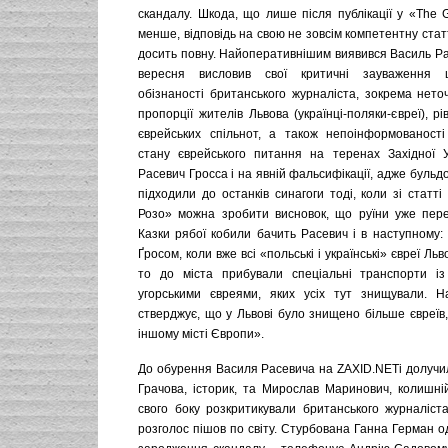
скандалу. Шкода, що лише після публікації у «The 
менше, відповідь на свою не зовсім компетентну ста
досить повну. Найоперативнішим виявився Василь Ра
вересня висловив свої критичні зауваження 
обізнаності британського журналіста, зокрема неточн
пропорції жителів Львова (українці-поляки-євреї), рі
єврейських спільнот, а також непоінформованост
стану єврейського питання на теренах Західної У
Расевич Гросса і на явній фальсифікації, адже бульдо
підходили до останків синагоги тоді, коли зі стат
Розо» можна зробити висновок, що руїни уже пере
Казки рябої кобили бачить Расевич і в наступному:
Ґросом, коли вже всі «польські і українські» євреї Ль
то до міста прибували спеціальні транспорти із
угорськими євреями, яких усіх тут знищували. Н
стверджує, що у Львові було знищено більше євреїв,
іншому місті Європи».
До обурення Василя Расевича на ZAXID.NETі долучи
Грачова, історик, та Мирослав Маринович, колишній
свого боку розкритикували британського журналіст
розголос пішов по світу. Стурбована Ганна Герман о